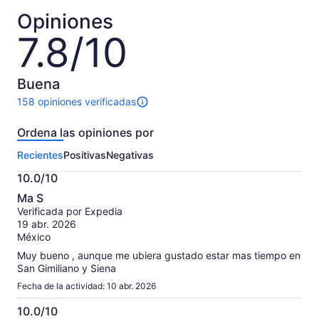
por
por
Opiniones
persona
adulto
7.8/10
7.8
de
10
Buena
158 opiniones verificadas
158
opiniones
Ordena las opiniones por
sobre
esta
Recientes
Positivas
Negativas
actividad.
Más
10.0/10
información
10.0
sobre
Ma S
de
las
Verificada por Expedia
10
opiniones
19 abr. 2026
verificadas
México
Muy bueno , aunque me ubiera gustado estar mas tiempo en
San Gimiliano y Siena
Fecha de la actividad: 10 abr. 2026
10.0/10