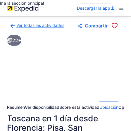
Ir a la sección principal
Descargar la app
Ver todas las actividades
Compartir
Volver
a
22+
la
página
de
resultados
de
actividades
Resumen
Ver disponibilidad
Sobre esta actividad
Ubicación
Opini
Toscana en 1 día desde
Florencia: Pisa, San