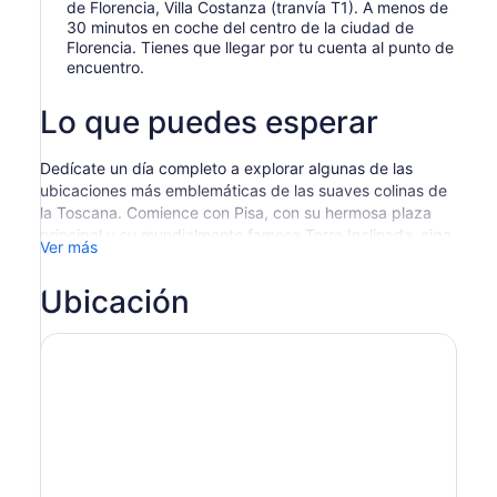
de Florencia, Villa Costanza (tranvía T1). A menos de
30 minutos en coche del centro de la ciudad de
Florencia. Tienes que llegar por tu cuenta al punto de
encuentro.
Lo que puedes esperar
Dedícate un día completo a explorar algunas de las
ubicaciones más emblemáticas de las suaves colinas de
la Toscana. Comience con Pisa, con su hermosa plaza
principal y su mundialmente famosa Torre Inclinada, siga
Ver más
hasta Siena, con su importante plaza Piazza del Campo,
y finalmente diríjase a San Gimignano, con sus torres
Ubicación
medievales.
Comience su descubrimiento de la Toscana en o Pisa en
la Piazza dei Miracoli, donde podrá admirar el
Baptisterio, la Catedral y, por supuesto, la famosa Torre
Inclinada.
Después de un tiempo libre en Pisa, lo llevarán a la
hermosa región vinícola, siguiendo las carreteras
panorámicas del área de Chianti. En una bodega local,
disfrute de su almuerzo a base de productos típicos de