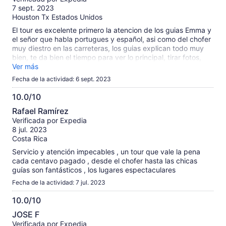
10
7 sept. 2023
Houston Tx Estados Unidos
El tour es excelente primero la atencion de los guias Emma y
el señor que habla portugues y español, asi como del chofer
muy diestro en las carreteras, los guias explican todo muy
bien, te da bien el tiempo para ver lo principal, tirar fotos,
comer, hay muchas opciones, son lugares bellos y la
Ver más
degustacion de los vinos y aceite de oliva y balsamico en
Fecha de la actividad: 6 sept. 2023
una hacienda agricola Poggio al Laghi en Strada di Sant
Antonio es estupenda, las atenciones y el buen comer y
10.0/10
tomar. Les recomiendo este tour.
10.0
Rafael Ramírez
de
Verificada por Expedia
10
8 jul. 2023
Costa Rica
Servicio y atención impecables , un tour que vale la pena
cada centavo pagado , desde el chofer hasta las chicas
guías son fantásticos , los lugares espectaculares
Fecha de la actividad: 7 jul. 2023
10.0/10
10.0
JOSE F
de
Verificada por Expedia