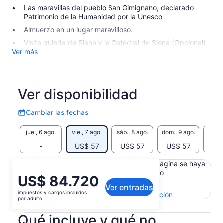
Las maravillas del pueblo San Gimignano, declarado
Patrimonio de la Humanidad por la Unesco
Almuerzo en un lugar maravilloso.
Visita guiada de Siena y la Catedral de Siena (Opcional)
Ver más
Ver disponibilidad
Cambiar las fechas
Cambiar
las
jue., 6 ago.
vie., 7 ago.
sáb., 8 ago.
dom., 9 ago.
lun., 
fechas
-
US$ 57
US$ 57
US$ 57
US
Es posible que el contenido de esta página se haya
generado con un traductor automático
El
US$ 84.720
Ver el texto original (inglés)
Ver entradas
precio
impuestos y cargos incluidos
Se
Enviar comentarios sobre esta traducción
es
por adulto
abrirá
de
en
Qué incluye y qué no
US$ 84.720.
una