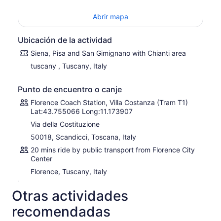
la Toscana y pruebe diferentes tipos de vino.
Abrir mapa
Continuaremos hacia la famosa ciudad de la Carrera de
Caballos Palio. Aquí, el guía oficial te dará una muestra
Ubicación de la actividad
de los mejores monumentos y edificios de la ciudad,
como la Piazza del Campo (donde se celebra la carrera
Siena, Pisa and San Gimignano with Chianti area
de caballos del Palio) y la Piazza del Duomo, donde
tuscany , Tuscany, Italy
podrás ver el exterior de la magnífica Catedral.
Disfrute de su última parada en la ciudad medieval
Punto de encuentro o canje
amurallada de San Gimignano, declarada Patrimonio de
Florence Coach Station, Villa Costanza (Tram T1)
la Humanidad por la UNESCO debido a sus 14 antiguas
Lat:43.755066 Long:11.173907
torres de piedra.
Via della Costituzione
Visite Piazza Della Cisterna, Piazza del Duomo, pruebe el
50018, Scandicci, Toscana, Italy
mundialmente famoso Gelato y tome fotografías
impresionantes en sus caminos medievales con un
20 mins ride by public transport from Florence City
Center
paisaje único.
Florence, Tuscany, Italy
Al final de su visita autoguiada en San Gimignano,
regresará a Florencia.
Otras actividades
Recorrido en autobús (autoguiado)
recomendadas
Sólo transporte