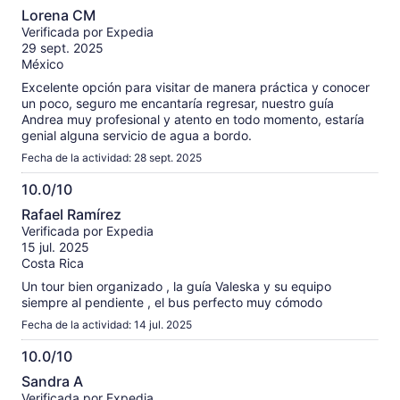
10.0
Lorena CM
de
Verificada por Expedia
10
29 sept. 2025
México
Excelente opción para visitar de manera práctica y conocer
un poco, seguro me encantaría regresar, nuestro guía
Andrea muy profesional y atento en todo momento, estaría
genial alguna servicio de agua a bordo.
Fecha de la actividad: 28 sept. 2025
10.0/10
10.0
Rafael Ramírez
de
Verificada por Expedia
10
15 jul. 2025
Costa Rica
Un tour bien organizado , la guía Valeska y su equipo
siempre al pendiente , el bus perfecto muy cómodo
Fecha de la actividad: 14 jul. 2025
10.0/10
10.0
Sandra A
de
Verificada por Expedia