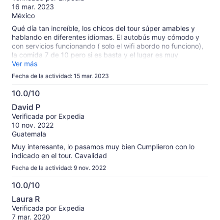
10
16 mar. 2023
México
Qué día tan increíble, los chicos del tour súper amables y
hablando en diferentes idiomas. El autobús muy cómodo y
con servicios funcionando ( solo el wifi abordo no funciono),
la comida 7 de 10 pero si es basta y el lugar es muy
agradable. Los lugares que visitas son de ensueño. No
Ver más
duden en apartar su lugar y como extra paguen el que les
Fecha de la actividad: 15 mar. 2023
incluye la visitas guiada
10.0/10
10.0
David P
de
Verificada por Expedia
10
10 nov. 2022
Guatemala
Muy interesante, lo pasamos muy bien Cumplieron con lo
indicado en el tour. Cavalidad
Fecha de la actividad: 9 nov. 2022
10.0/10
10.0
Laura R
de
Verificada por Expedia
10
7 mar. 2020