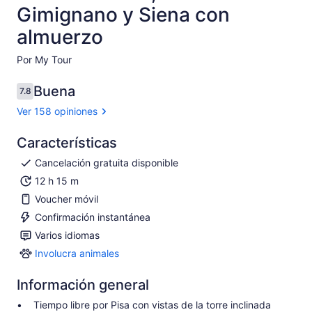
Gimignano y Siena con
almuerzo
Por My Tour
Buena
7.8
7.8 de 10
Ver 158 opiniones
Características
Cancelación gratuita disponible
12 h 15 m
Voucher móvil
Confirmación instantánea
Varios idiomas
Involucra animales
Involucra
animales
Información general
Tiempo libre por Pisa con vistas de la torre inclinada