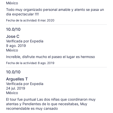
México
Todo muy organizado personal amable y atento se pasa un
dia expectacular !!!!
Fecha de la actividad: 6 mar. 2020
10.0/10
10.0
Jose C
de
Verificada por Expedia
10
9 ago. 2019
México
Increíble, disfrute mucho el paseo el lugar es hermoso
Fecha de la actividad: 8 ago. 2019
10.0/10
10.0
Arguelles T
de
Verificada por Expedia
10
24 jul. 2019
México
El tour fue puntual Las dos niñas que coordinaron muy
atentas y Pendientes de lo que necesitabas, Muy
recomendable es muy cansado