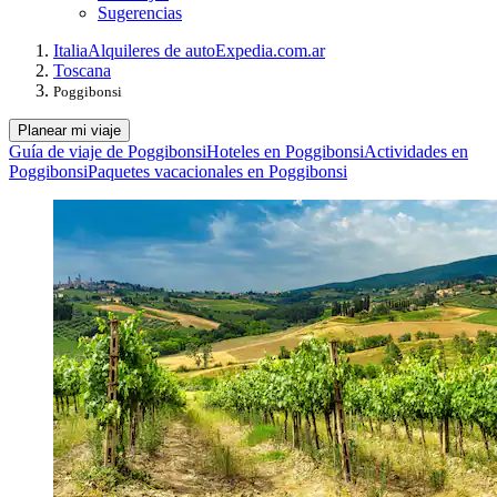
Sugerencias
Italia
Alquileres de auto
Expedia.com.ar
Toscana
Poggibonsi
Planear mi viaje
Guía de viaje de Poggibonsi
Hoteles en Poggibonsi
Actividades en
Poggibonsi
Paquetes vacacionales en Poggibonsi