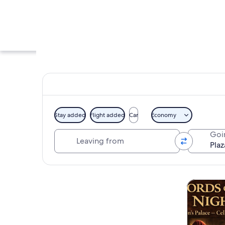
Stay added
Flight added
Car
Economy
Leaving from
Goi
Un edificio histór
Ver mapa
Tours y ex