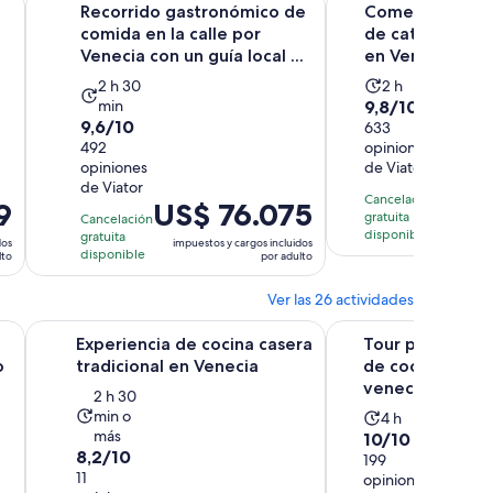
Recorrido gastronómico de
Comer, beber y 
comida en la calle por
de cata de vino
Venecia con un guía local ...
en Venecia
La
La
2 h 30
2 h
9.8
min
9,8/10
actividad
actividad
9.6
9,6/10
de
633
dura
dura
de
492
opiniones
10
2
2
opiniones
de Viator
10
con
horas
horas
El
US$
de Viator
con
633
y
Cancelación
9
El
US$ 76.075
precio
492
gratuita
Cancelación
opiniones
30
imp
precio
es
disponible
gratuita
opiniones
dos
impuestos y cargos incluidos
minutos
es
disponible
de
lto
por adulto
de
US$ 16
US$ 76.075.
Ver las 26 actividades
por
por
adulto
 nueva pestaña
Se abrirá en una nueva pestaña
Se abri
 de cristal de Murano
Experiencia de cocina casera tradicional en Venecia
Tour por el mercado 
Experiencia de cocina casera
Tour por el mer
adulto
o
tradicional en Venecia
de cocina con u
veneciano local
La
2 h 30
min o
La
actividad
4 h
más
10.0
10/10
actividad
dura
8.2
8,2/10
de
199
dura
2
de
11
opiniones
10
4
horas