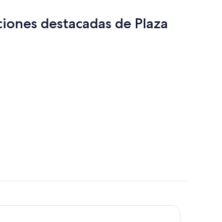
por
á
adulto
ciones destacadas de Plaza
a
aña