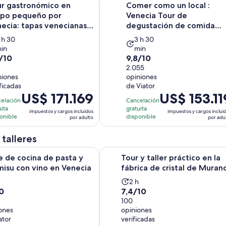
ur gastronómico en
Comer como un local :
adulto
upo pequeño por
Venecia Tour de
ecia: tapas venecianas,
degustación de comida
, spr...
para grupos peq...
a
La
 h 30
3 h 30
in
min
ctividad
actividad
9.8
/10
9,8/10
ura
dura
de
2.055
3
niones
opiniones
10
oras
horas
ficadas
de Viator
n
con
y
El
US$ 171.169
El
US$ 153.11
2055
elación
Cancelación
30
30
precio
precio
uita
gratuita
niones
opiniones
impuestos y cargos incluidos
impuestos y cargos inclui
inutos
minutos
es
es
onible
disponible
por adulto
por adu
de
de
US$ 171.169.
US$ 153.119.
 talleres
por
por
Se abrirá en una
ocina de pasta y Tiramisu con vino en Venecia
Tour y taller práctico en la fábrica
e de cocina de pasta y
Tour y taller práctico en la
adulto
adulto
misu con vino en Venecia
fábrica de cristal de Muran
La
h
2 h
7.4
0
7,4/10
tividad
actividad
de
100
ra
dura
ones
opiniones
10
2
ator
verificadas
con
ras
horas