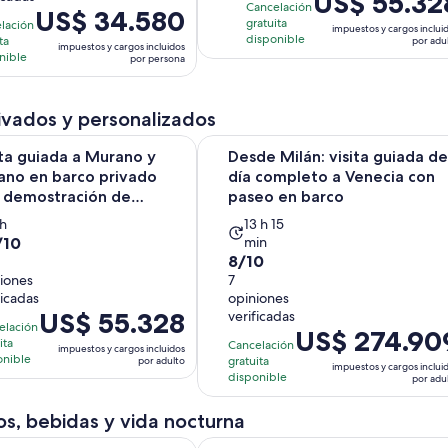
US$ 55.32
252
Cancelación
El
US$ 34.580
precio
gratuita
lación
opiniones
0
impuestos y cargos inclui
precio
es
disponible
ta
por adu
iones
impuestos y cargos incluidos
inutos
es
nible
de
por persona
de
US$ 55.328.
US$ 34.580.
por
ivados y personalizados
por
adulto
persona
ada a Murano y Burano en barco privado con demostración de f
Desde Milán: visita guiada de día
ita guiada a Murano y
Desde Milán: visita guiada de
ano en barco privado
día completo a Venecia con
 demostración de
paseo en barco
ic...
a
La
 h
13 h 15
/10
min
ctividad
actividad
8.0
8/10
ura
dura
iones
de
7
13
ficadas
opiniones
10
oras
horas
El
US$ 55.328
verificadas
con
elación
y
El
US$ 274.90
precio
7
ita
niones
Cancelación
15
impuestos y cargos incluidos
precio
es
onible
gratuita
por adulto
opiniones
impuestos y cargos inclui
minutos
es
de
disponible
por adu
de
US$ 55.328.
US$ 274.909.
s, bebidas y vida nocturna
por
por
adulto
onómico en grupo pequeño por Venecia: tapas venecianas, vino
Comer como un local : Venecia To