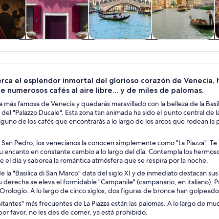
 y
Cultura e historia
Tours privados y
Tours acuáticos y
nes de
personalizados
cruceros
ía
rca el esplendor inmortal del glorioso corazón de Venecia, 
e numerosos cafés al aire libre... y de miles de palomas.
aza más famosa de Venecia y quedarás maravillado con la belleza de la Ba
o del "Palazzo Ducale". Esta zona tan animada ha sido el punto central de 
guno de los cafés que encontrarás a lo largo de los arcos que rodean la p
e San Pedro, los venecianos la conocen simplemente como "La Piazza". Te
 encanto en constante cambio a lo largo del día. Contempla los hermosos 
e el día y saborea la romántica atmósfera que se respira por la noche.
e la "Basilica di San Marco" data del siglo XI y de inmediato destacan su
su derecha se eleva el formidable "Campanile" (campanario, en italiano). Pu
l'Orologio. A lo largo de cinco siglos, dos figuras de bronce han golpeado
isitantes" más frecuentes de La Piazza están las palomas. A lo largo de m
por favor, no les des de comer, ya está prohibido.