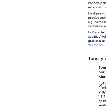
Por otra par
estas column
En alguno de
precios suel
alguna mesa 
sentarte a l
La Plaza de 
acuático" (e
gracias a la
Ver menos
Tours y 
Tour en ba
Tou
por 
Mura
La
4 
mi
ac
7.8
7,8
du
de
1.817
4
opin
10
ho
verif