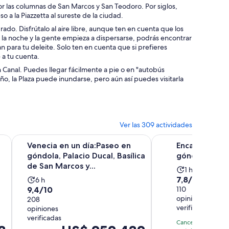
 por las columnas de San Marcos y San Teodoro. Por siglos,
 a la Piazzetta al sureste de la ciudad.
ado. Disfrútalo al aire libre, aunque ten en cuenta que los
 la noche y la gente empieza a dispersarse, podrás encontrar
 para tu deleite. Solo ten en cuenta que si prefieres
 a tu cuenta.
n Canal. Puedes llegar fácilmente a pie o en "autobús
ño, la Plaza puede inundarse, pero aún así puedes visitarla
Ver las 309 actividades
Se abrirá en una nueva pestaña
Se abrirá en una
rce...
n barco privado con demostración de fabric...
Venecia en un día:Paseo en góndola, Palacio Ducal, Basílica
Encantador paseo en
Venecia en un día:Paseo en
Encantador p
góndola, Palacio Ducal, Basílica
góndola por e
de San Marcos y...
La
1 h
7.8
7,8/10
La
6 h
actividad
9.4
9,4/10
de
110
actividad
dura
opiniones
de
208
10
dura
1
verificadas
opiniones
10
con
6
hora
El
US
verificadas
con
110
horas
Cancelación
El
prec