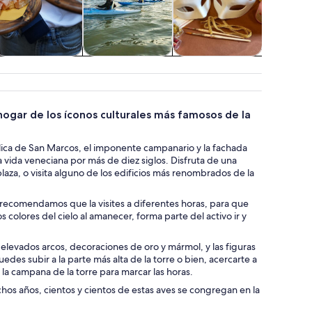
Alimentos,
Actividades
Clases y talleres
Espectá
bebidas y vida
acuáticas
conci
nocturna
hogar de los íconos culturales más famosos de la
sílica de San Marcos, el imponente campanario y la fachada
la vida veneciana por más de diez siglos. Disfruta de una
laza, o visita alguno de los edificios más renombrados de la
 recomendamos que la visites a diferentes horas, para que
colores del cielo al amanecer, forma parte del activo ir y
s elevados arcos, decoraciones de oro y mármol, y las figuras
edes subir a la parte más alta de la torre o bien, acercarte a
 la campana de la torre para marcar las horas.
uchos años, cientos y cientos de estas aves se congregan en la