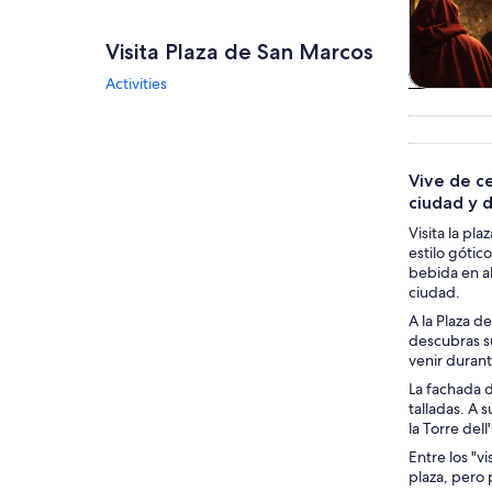
Visita Plaza de San Marcos
Activities
Tours
excursio
un d
Vive de ce
ciudad y d
Visita la pl
estilo gótic
bebida en al
ciudad.
A la Plaza d
descubras su
venir durant
La fachada d
talladas. A 
la Torre del
Entre los "v
plaza, pero 