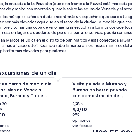
te, la entrada a la La Piazzetta (que está frente a la Piazza) está marcada
as de granito han montado guardia sobre las aguas de Venecia y el acceso
 los múltiples cafés sin duda encontrarás un capuchino que sea de tu agr
en ser más elevados aquí que en el resto de la ciudad. A medida que cae
libre y tomar una copa de vino mientras escuchas a los músicos que tocan
a mesa en lugar de quedarte de pie en la barra, el servicio podría sumarse
San Marcos se ubica en el distrito de San Marcos y está conectada al Gra
l llamado "vaporetto"). Cuando sube la marea en los meses más fríos del a
s plataformas elevadas para peatones.
excursiones de un día
rco de medio día por las islas de Venecia: Murano, Burano y To
Visita guiada a Murano y Burano e
r en barco de medio día
Visita guiada a Murano y
las islas de Venecia:
Burano en barco privado
no, Burano y Torce...
con demostración de
fabric...
La
h 30
5 h
9.2
n
9,2/10
tividad
actividad
/10
de
252
ra
dura
opiniones
10
5
iones
verificadas
con
ras
horas
El
icadas