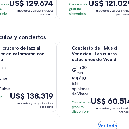
El
US$ 129.674
El
US$ 121.02
100
lación
Cancelación
precio
precio
ta
gratuita
iones
opiniones
impuestos y cargos incluidos
impuestos y cargos inclui
es
es
nible
disponible
por adulto
por pers
de
de
US$ 129.674.
US$ 121.029.
por
por
ulos y conciertos
adulto
persona
Se abrir
rucero de jazz al atardecer en catamarán con aperitivo
Concierto de I Musici Veneziani: La
: crucero de jazz al
Concierto de I Musici
er en catamarán con
Veneziani: Las cuatro
vo
estaciones de Vivaldi
La
 min
1 h 30
min
idad
actividad
9.4
9,4/10
iones
dura
de
545
1
Guide
opiniones
10
hora
El
US$ 138.319
de Viator
con
ón
y
El
US$ 60.51
precio
545
es
Cancelación
30
impuestos y cargos incluidos
precio
es
e
gratuita
por adulto
opiniones
impuestos y cargos inclui
os
minutos
es
de
disponible
por adu
de
US$ 138.319.
US$ 60.514.
por
Se
Ver todo