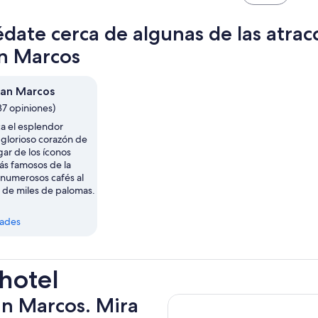
por
adulto
abrir
adulto
en
date cerca de algunas de las atrac
una
nuev
n Marcos
pest
San Marcos
37 opiniones)
ca el esplendor
 glorioso corazón de
ar de los íconos
ás famosos de la
 numerosos cafés al
 y de miles de palomas.
dades
 hotel
an Marcos. Mira