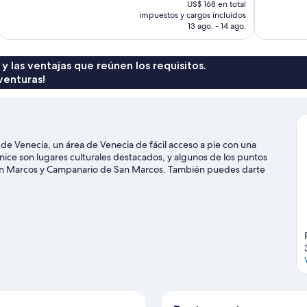
US$ 168 en total
1.010
bueno,
actual
impuestos y cargos incluidos
opiniones
998
es
13 ago. - 14 ago.
opiniones
de
US$ 145
 y las ventajas que reúnen los requisitos.
venturas!
de Venecia, un área de Venecia de fácil acceso a pie con una
ice son lugares culturales destacados, y algunos de los puntos
 San Marcos y Campanario de San Marcos. También puedes darte
cal. ¿Quieres mojarte un poco? En la zona te esperan muchas
tico. A los huéspedes les encanta la ubicación de este hotel por
enecia