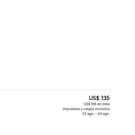
Minibar, caja de seguridad en la habita
El
US$ 135
precio
US$ 158 en total
actual
impuestos y cargos incluidos
Bar (en la propiedad)
es
23 ago. - 24 ago.
de
US$ 135