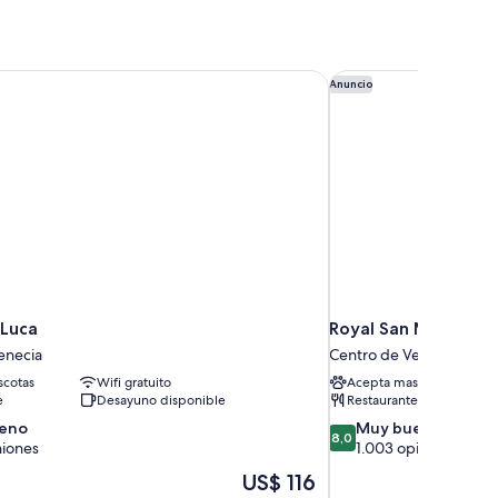
Luca
Royal San Marco Hot
Anuncio
 Luca
Royal San Marco Ho
enecia
Centro de Venecia
cotas
Wifi gratuito
Acepta mascotas
e
Desayuno disponible
Restaurante
8.0
eno
Muy bueno
8,0
de
niones
1.003 opiniones
10,
El
US$ 116
Muy
precio