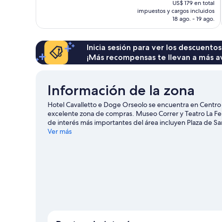
US$ 179 en total
1.027
actual
impuestos y cargos incluidos
opiniones
es
18 ago. - 19 ago.
de
US$ 153
Inicia sesión para ver los descuentos
¡Más recompensas te llevan a más a
Información de la zona
Hotel Cavalletto e Doge Orseolo se encuentra en Centro 
excelente zona de compras. Museo Correr y Teatro La Fen
de interés más importantes del área incluyen Plaza de
una vuelta por Palacio Contarini del Bovolo y Palacio Du
Ver más
aventuras con actividades como buceo, snorkel y ski acuá
los atractivos turísticos.
Visitar nuestra guía de viaje de V