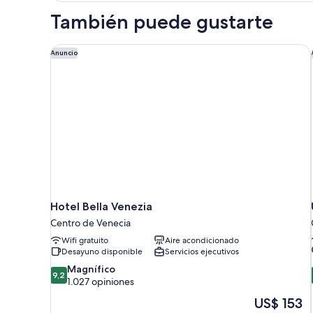
1
individuales
También puede gustarte
cama
doble
o
Hotel Bella Venezia
Anuncio
2
camas
individuales
Hotel Bella Venezia
Centro de Venecia
Wifi gratuito
Aire acondicionado
Desayuno disponible
Servicios ejecutivos
9.2
Magnífico
9,2
de
1.027 opiniones
10,
El
US$ 153
Magnífico,
precio