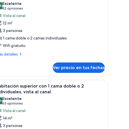
s
Excelente
8
otos
8,8 de 10
(82
82 opiniones
e
opiniones)
Vista al canal
abitación
12 m²
on
3 personas
1 cama doble o 2 camas individuales
ama
Wifi gratuito
oble
ás
s detalles
talles
bre
ndividuales,
Ver precio en tus fechas
bitación
sta
n
n en la pared.
e, un escritorio con silla, un televisor y un cuadro en la pared.
er
Un dormitorio con un armario verde, una cama, 
10
ma
bitación superior con 1 cama doble o 2
anal
odas
ble
dividuales, vista al canal
s
Excelente
6
otos
8,6 de 10
(63
63 opiniones
dividuales,
e
opiniones)
Vista al canal
ta
abitación
14 m²
nal
uperior
3 personas