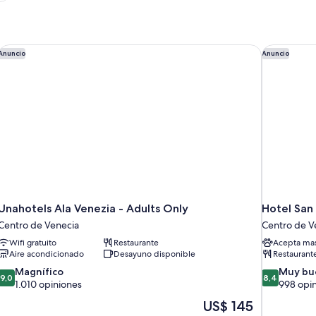
Unahotels Ala Venezia - Adults Only
Hotel San 
Anuncio
Anuncio
Unahotels Ala Venezia - Adults Only
Hotel San
Centro de Venecia
Centro de V
Wifi gratuito
Restaurante
Acepta mas
Aire acondicionado
Desayuno disponible
Restaurant
9.0
8.4
Magnífico
Muy bu
9,0
8,4
de
de
1.010 opiniones
998 opi
10,
10,
El
US$ 145
Magnífico,
Muy
precio