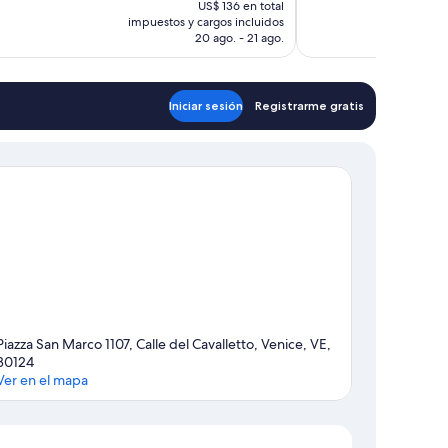
US$ 136 en total
bueno,
actual
impuestos y cargos incluidos
1.003
es
20 ago. - 21 ago.
opiniones
de
US$ 116
Iniciar sesión
Registrarme gratis
Piazza San Marco 1107, Calle del Cavalletto, Venice, VE,
30124
Ver en el mapa
Mapa