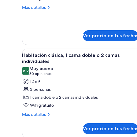
clásica,
1
Más
Más detalles
detalles
cama
sobre
individual
Habitación
individual
clásica,
Ver precio en tus fecha
1
cama
individual
Ver
Una habitación de hotel con u
8
Habitación clásica, 1 cama doble o 2 camas
todas
individuales
las
Muy buena
8,2
fotos
8,2 de 10
(80
80 opiniones
de
opiniones)
12 m²
Habitación
3 personas
clásica,
1 cama doble o 2 camas individuales
1
Wifi gratuito
cama
Más
doble
Más detalles
detalles
o
sobre
2
Ver precio en tus fecha
Habitación
camas
clásica,