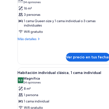
las
habitaciones
7,4 de 10
(24
24 opiniones
fotos
opiniones)
16 m²
de
3 personas
Habitación
1 cama Queen size y 1 cama individual o 3 camas
triple
individuales
Wifi gratuito
Más
Más detalles
detalles
sobre
Habitación
triple
Ver precio en tus fecha
Ver
Habitación de hotel con suelo 
3
Habitación individual clásica, 1 cama individual
todas
Magnífica
las
9,0
9,0 de 10
(24
24 opiniones
fotos
opiniones)
8 m²
de
1 persona
Habitación
1 cama individual
individual
Wifi gratuito