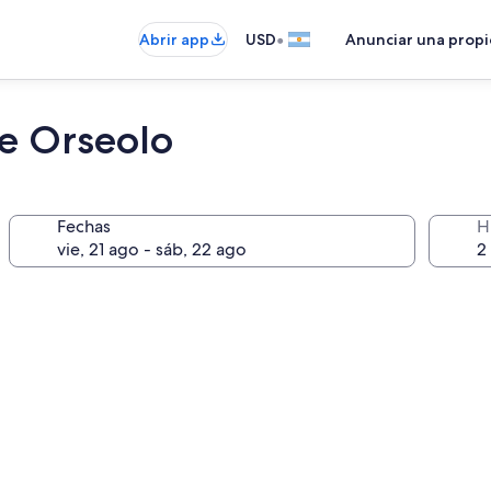
•
Abrir app
USD
Anunciar una prop
ge Orseolo
Fechas
H