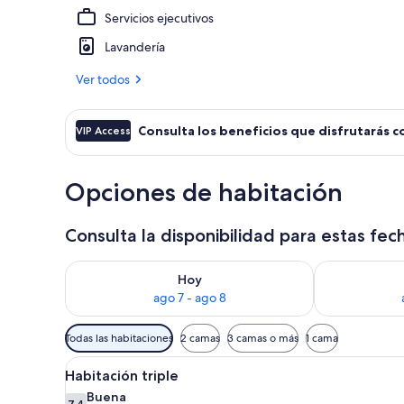
Servicios ejecutivos
Detalle exter
Lavandería
Ver todos
Consulta los beneficios que disfrutarás c
VIP Access
Opciones de habitación
Consulta la disponibilidad para estas fec
Consulta la disponibilidad para hoy ago 7 - ago 8
Consulta la d
Hoy
ago 7 - ago 8
Filtros
Todas las habitaciones
2 camas
3 camas o más
1 cama
disponibles
Ver
Habitación de hotel con dos c
para
6
Habitación triple
todas
las
Buena
7,4