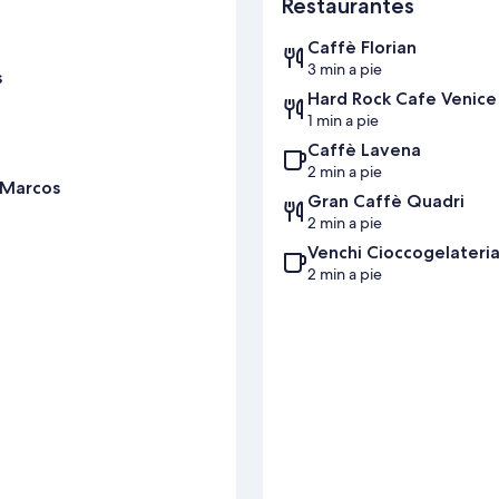
Restaurantes
Caffè Florian
3 min a pie
s
Hard Rock Cafe Venice
1 min a pie
Caffè Lavena
2 min a pie
 Marcos
Gran Caffè Quadri
2 min a pie
Venchi Cioccogelateri
2 min a pie