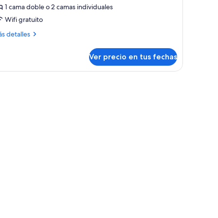
on
1 cama doble o 2 camas individuales
Wifi gratuito
ama
oble
ás
s detalles
talles
bre
Ver precio en tus fechas
bitación
ndividuales,
perior
sta
n
.
ma
anal
ble
dividuales,
ta
nal