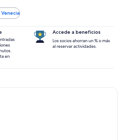
n Venecia
e
Accede a beneficios
 entradas
Los socios ahorran un % o más
ciones
al reservar actividades.
nutos.
ta en