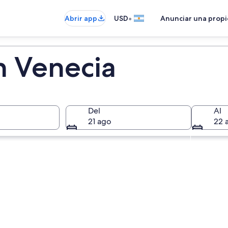
•
Abrir app
USD
Anunciar una prop
n Venecia
Del
Al
21 ago
22 