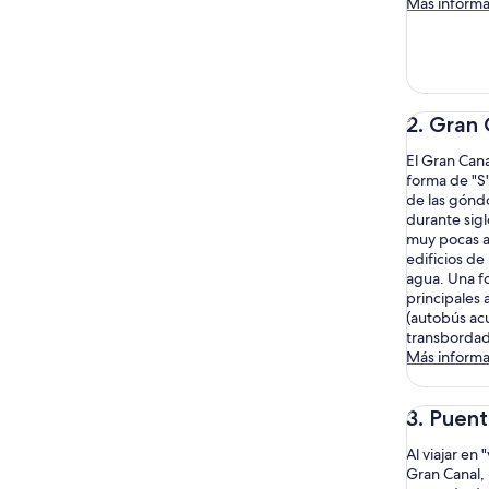
Más informa
2. Gran 
El Gran Cana
forma de "S
de las gónd
durante sigl
muy pocas ac
edificios de
agua. Una f
principales 
(autobús acu
transbordad
Más informa
3. Puent
Al viajar en
Gran Canal, 