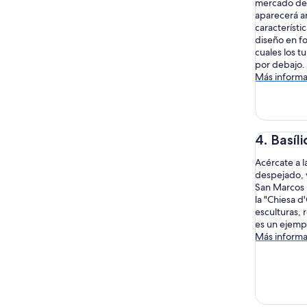
mercado de 
aparecerá ant
característi
diseño en fo
cuales los t
por debajo.
Más informa
4. Basíl
Acércate a l
despejado, v
San Marcos b
la "Chiesa d
esculturas, 
es un ejempl
Más informa