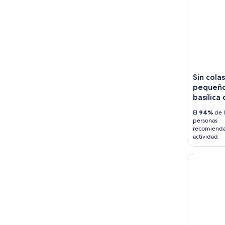
Sin cola
pequeño
basílic
El
94%
de l
personas
recomienda
actividad
Paseo clá