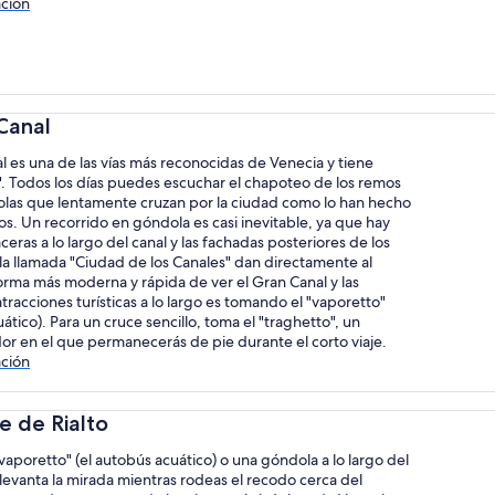
ción
Canal
l es una de las vías más reconocidas de Venecia y tiene
". Todos los días puedes escuchar el chapoteo de los remos
olas que lentamente cruzan por la ciudad como lo han hecho
os. Un recorrido en góndola es casi inevitable, ya que hay
eras a lo largo del canal y las fachadas posteriores de los
 la llamada "Ciudad de los Canales" dan directamente al
orma más moderna y rápida de ver el Gran Canal y las
atracciones turísticas a lo largo es tomando el "vaporetto"
ático). Para un cruce sencillo, toma el "traghetto", un
or en el que permanecerás de pie durante el corto viaje.
ción
e de Rialto
 "vaporetto" (el autobús acuático) o una góndola a lo largo del
levanta la mirada mientras rodeas el recodo cerca del