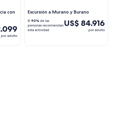
cia con
Excursión a Murano y Burano
US$ 84.916
El
90%
de las
personas recomiendan
.099
esta actividad
por adulto
por adulto