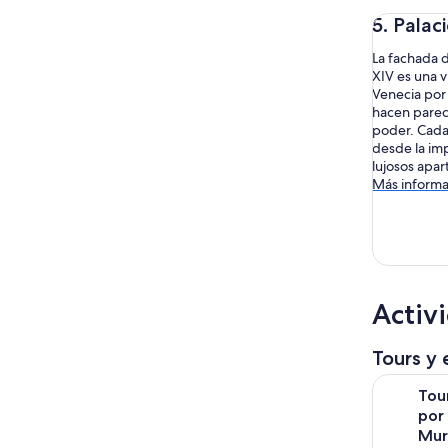
5. Palac
La fachada d
XIV es una v
Venecia por 
hacen parece
poder. Cada
desde la im
lujosos apa
Más informa
Activ
Tours y 
Tour en ba
Tou
por 
Mur