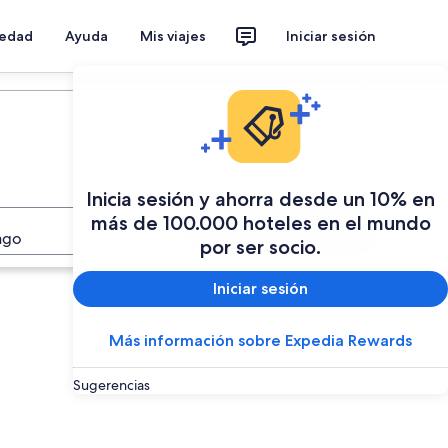
iedad
Ayuda
Mis viajes
Iniciar sesión
Planear mi viaje
Inicia sesión y ahorra desde un 10% en
más de 100.000 hoteles en el mundo
Buscar
ago
por ser socio.
Iniciar sesión
Más información sobre Expedia Rewards
Sugerencias