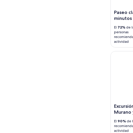
Paseo cl
minutos
El
72%
de l
personas
recomienda
actividad
Excursión
Excursió
Murano 
El
90%
de l
recomienda
actividad