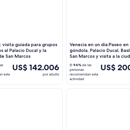
s: visita guiada para grupos
Venecia en un día:Paseo en
s al Palacio Ducal y la
góndola, Palacio Ducal, Basí
a de San Marcos
San Marcos y visita a la ciu
US$ 142.006
US$ 20
as
El
94%
de las
personas
n esta
por adulto
recomiendan esta
actividad
sico en góndola de 30 minutos
Tour gastronómico de Veneci