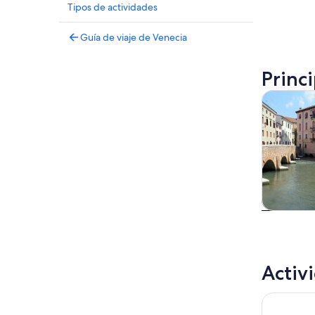
Tipos de actividades
Guía de viaje de Venecia
Princ
Tours y ex
Tours
excursio
un d
Activ
Sin colas: 