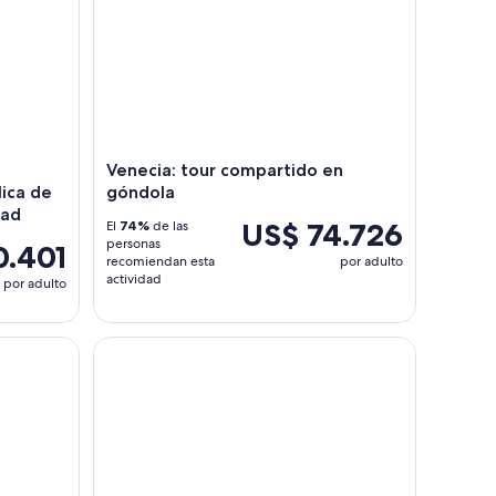
Venecia: tour compartido en
lica de
góndola
dad
US$ 74.726
El
74%
de las
personas
0.401
recomiendan esta
por adulto
actividad
por adulto
a con comida y bebida
Excursión a Murano y Burano