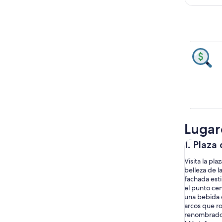
Lugare
1. Plaza
Visita la pl
belleza de l
fachada esti
el punto cen
una bebida e
arcos que ro
renombrados