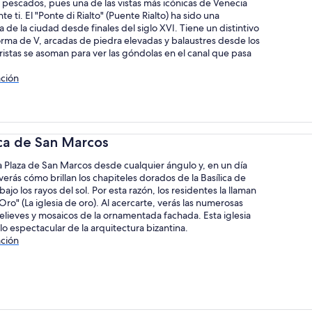
pescados, pues una de las vistas más icónicas de Venecia
e ti. El "Ponte di Rialto" (Puente Rialto) ha sido una
ca de la ciudad desde finales del siglo XVI. Tiene un distintivo
rma de V, arcadas de piedra elevadas y balaustres desde los
uristas se asoman para ver las góndolas en el canal que pasa
ción
ica de San Marcos
a Plaza de San Marcos desde cualquier ángulo y, en un día
erás cómo brillan los chapiteles dorados de la Basílica de
ajo los rayos del sol. Por esta razón, los residentes la llaman
'Oro" (La iglesia de oro). Al acercarte, verás las numerosas
relieves y mosaicos de la ornamentada fachada. Esta iglesia
o espectacular de la arquitectura bizantina.
ción