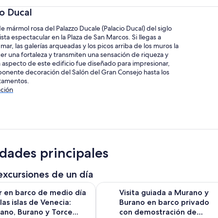
io Ducal
e mármol rosa del Palazzo Ducale (Palacio Ducal) del siglo
ista espectacular en la Plaza de San Marcos. Si llegas a
mar, las galerías arqueadas y los picos arriba de los muros la
r una fortaleza y transmiten una sensación de riqueza y
 aspecto de este edificio fue diseñado para impresionar,
ponente decoración del Salón del Gran Consejo hasta los
rtamentos.
ción
idades principales
excursiones de un día
rco de medio día por las islas de Venecia: Murano, Burano y To
Visita guiada a Murano y Burano e
r en barco de medio día
Visita guiada a Murano y
las islas de Venecia:
Burano en barco privado
ano, Burano y Torce...
con demostración de