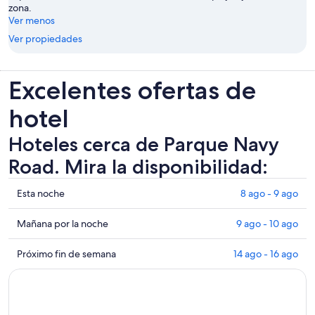
zona.
Ver menos
Ver propiedades
Excelentes ofertas de
hotel
Hoteles cerca de Parque Navy
Road. Mira la disponibilidad:
Ver
Esta noche
8 ago - 9 ago
precios
de
Ver
Mañana por la noche
9 ago - 10 ago
propiedades
precios
cerca
de
Ver
Próximo fin de semana
14 ago - 16 ago
de
propiedades
precios
Parque
cerca
de
Navy
de
propiedades
Road
Parque
cerca