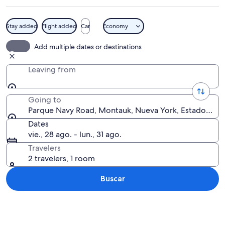
Stay added
Flight added
Car
Economy
Una playa arenosa con un muelle que 
Add multiple dates or destinations
Leaving from
Going to
Parque Navy Road, Montauk, Nueva York, Estados Un
Dates
vie., 28 ago. - lun., 31 ago.
Travelers
2 travelers, 1 room
Buscar
Ver mapa