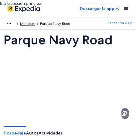
Ir a la sección principal
Descargar la app
Planear mi viaje
Montauk
Parque Navy Road
Parque Navy Road
Fotos
de
Parque
1
Navy
Road
Hospedaje
Autos
Actividades