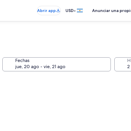
•
Abrir app
USD
Anunciar una prop
Fechas
H