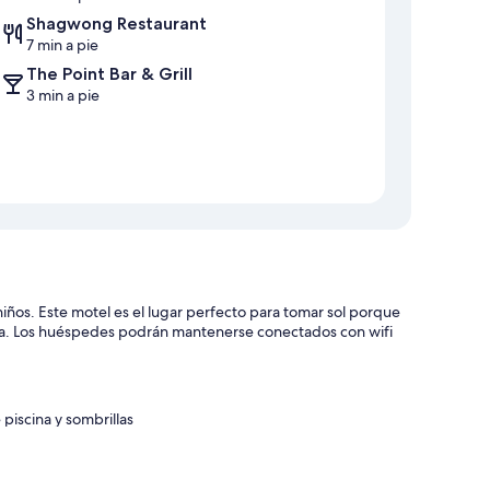
Shagwong Restaurant
7 min a pie
The Point Bar & Grill
3 min a pie
iños. Este motel es el lugar perfecto para tomar sol porque
playa. Los huéspedes podrán mantenerse conectados con wifi
 piscina y sombrillas
playa