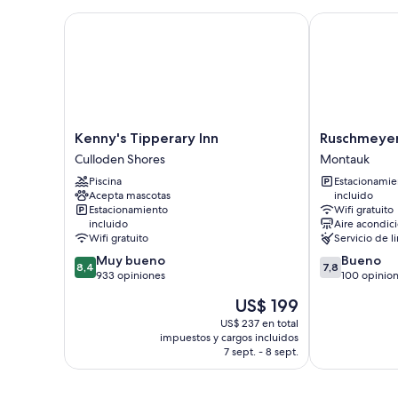
Kenny's Tipperary Inn
Ruschmeyers
Kenny's
Ruschmeyers
Kenny's Tipperary Inn
Ruschmeye
Tipperary
Montauk
Culloden Shores
Montauk
Inn
Piscina
Estacionamie
Culloden
Acepta mascotas
incluido
Shores
Estacionamiento
Wifi gratuito
incluido
Aire acondic
Wifi gratuito
Servicio de l
8.4
7.8
Muy bueno
Bueno
8,4
7,8
de
de
933 opiniones
100 opinio
10,
10,
El
US$ 199
Muy
Bueno,
precio
bueno,
100
US$ 237 en total
actual
impuestos y cargos incluidos
933
opiniones
es
7 sept. - 8 sept.
opiniones
de
US$ 199