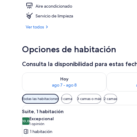
Aire acondicionado
Vista desde l
Servicio de limpieza
Ver todos
Opciones de habitación
Consulta la disponibilidad para estas fec
Consulta la disponibilidad para hoy ago 7 - ago 8
Consulta la d
Hoy
ago 7 - ago 8
Filtros
Todas las habitaciones
1 cama
3 camas o más
2 camas
disponibles
Ver
Una sala de estar moderna con 
para
4
Suite, 1 habitación
todas
las
Excepcional
las
10,0
habitaciones
10,0 de 10
(1
1 opinión
fotos
opinión)
1 habitación
de