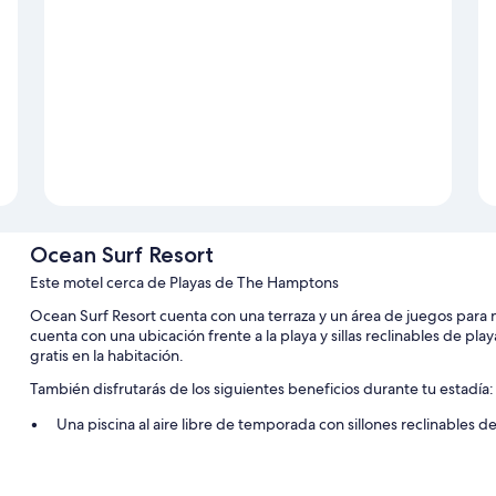
Ocean Surf Resort
Este motel cerca de Playas de The Hamptons
Ocean Surf Resort cuenta con una terraza y un área de juegos para n
cuenta con una ubicación frente a la playa y sillas reclinables de 
gratis en la habitación.
También disfrutarás de los siguientes beneficios durante tu estadía:
Una piscina al aire libre de temporada con sillones reclinables de
Estacionamiento con cargo, un área de parrillas y sombrillas
Servicios de concierge, una máquina expendedora y toallas de 