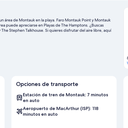
oc
un área de Montauk en la playa. Faro Montauk Point y Montauk
l área puede apreciarse en Playas de The Hamptons. ¿Buscas
he Stephen Talkhouse. Si quieres disfrutar del aire libre, aquí
senderos, o usar un scooter o una moto para recorrer los
Opciones de transporte
Estación de tren de Montauk: 7 minutos
en auto
Aeropuerto de MacArthur (ISP): 118
minutos en auto