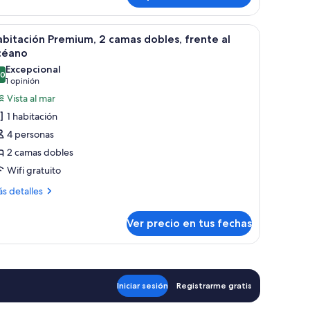
tándar,
céano
ma
er
Escritorio, espacio para trabajar con laptop y
4
bitación Premium, 2 camas dobles, frente al
ng
odas
céano
e,
s
ta
Excepcional
,0
otos
10,0 de 10
(1
1 opinión
éano
e
opinión)
Vista al mar
abitación
1 habitación
remium,
4 personas
2 camas dobles
amas
Wifi gratuito
obles,
rente
ás
s detalles
talles
bre
céano
Ver precio en tus fechas
bitación
emium,
mas
bles,
Iniciar sesión
Registrarme gratis
ente