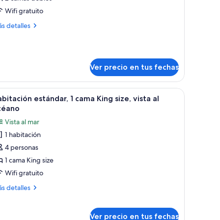
abitación
Wifi gratuito
stándar,
ás
s detalles
talles
amas
bre
bitación
obles
tándar,
Ver precio en tus fechas
mas
bles
ara, y un cuadro en la pared.
 silla, un tocador, una lámpara y un cuadro en la pared.
er
Habitación de hotel con cama, mesita de noch
2
bitación estándar, 1 cama King size, vista al
odas
céano
s
Vista al mar
otos
1 habitación
e
4 personas
abitación
stándar,
1 cama King size
Wifi gratuito
ama
ás
s detalles
ing
talles
ze,
bre
bitación
sta
Ver precio en tus fechas