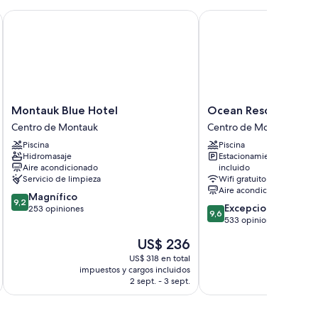
ridad en la recepción
Montauk Blue Hotel
Ocean Resort Inn
 personal
o espacios para trabajar con laptops y aire acondicionado.
Montauk
Ocean
Montauk Blue Hotel
Ocean Resort Inn
as habitaciones:
Blue
Resort
Centro de Montauk
Centro de Montauk
de pelo
Hotel
Inn
Piscina
Piscina
Centro
Centro
ecológicos
Hidromasaje
Estacionamiento
de
de
Aire acondicionado
incluido
Montauk
Montauk
Servicio de limpieza
Wifi gratuito
Aire acondicionado
9.2
Magnífico
9,2
9.6
Excepcional
de
253 opiniones
9,6
de
533 opiniones
10,
10,
Magnífico,
El
US$ 236
Excepcional,
253
precio
533
US$ 318 en total
opiniones
actual
impuestos y cargos incluidos
impuestos 
opiniones
es
2 sept. - 3 sept.
de
US$ 236