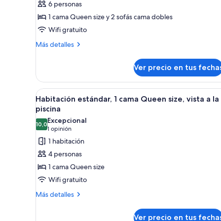
6 personas
Suite,
1 cama Queen size y 2 sofás cama dobles
1
Wifi gratuito
habitación
Más
Más detalles
detalles
sobre
Ver precio en tus fecha
Suite,
1
habitación
Ver
Una cama bien hecha con ropa 
3
Habitación estándar, 1 cama Queen size, vista a la
todas
piscina
las
Excepcional
10,0
fotos
10,0 de 10
(1
1 opinión
de
opinión)
1 habitación
Habitación
4 personas
estándar,
1 cama Queen size
1
Wifi gratuito
cama
Más
Queen
Más detalles
detalles
size,
sobre
vista
Ver precio en tus fecha
Habitación