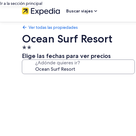
Ir a la sección principal
Buscar viajes
Ver todas las propiedades
Ocean Surf Resort
Propiedad
de
Elige las fechas para ver precios
2.0
¿Adónde quieres ir?
estrellas
Galería
de
fotos
de
Ocean
Surf
Resort