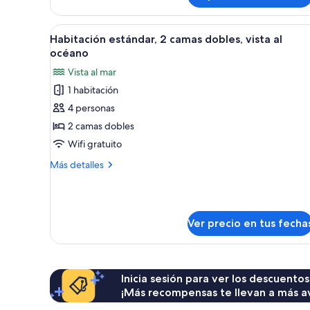
a
estándar,
1
la
Ver
Habitación de hotel con dos cam
5
cama
Habitación estándar, 2 camas dobles, vista al
piscina
todas
Queen
océano
size,
las
Vista al mar
vista
fotos
a
1 habitación
de
la
4 personas
Habitación
piscina
estándar,
2 camas dobles
2
Wifi gratuito
camas
Más
Más detalles
dobles,
detalles
vista
sobre
Habitación
al
estándar,
océano
Ver precio en tus fecha
2
camas
dobles,
vista
al
Inicia sesión para ver los descuentos
océano
¡Más recompensas te llevan a más a