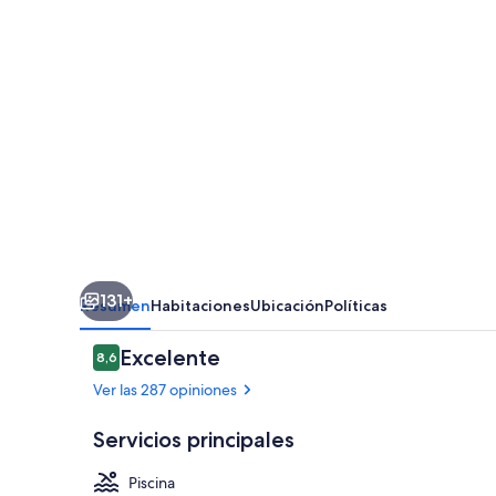
131+
Resumen
Habitaciones
Ubicación
Políticas
Opiniones
Excelente
8,6
8,6 de 10
Ver las 287 opiniones
Servicios principales
Piscina