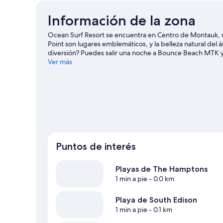
Información de la zona
Ocean Surf Resort se encuentra en Centro de Montauk, 
Point son lugares emblemáticos, y la belleza natural de
diversión? Puedes salir una noche a Bounce Beach MTK y T
puedes hacer paseos a caballo y caminatas o ciclismo en 
Ver más
alrededores.
Visitar nuestra guía de viaje de Montauk
Ver más moteles en Montauk
Puntos de interés
Playas de The Hamptons
1 min a pie
- 0.0 km
Playa de South Edison
1 min a pie
- 0.1 km