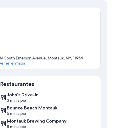
éano
84 South Emerson Avenue, Montauk, NY, 11954
Ver en el mapa
Mapa
Restaurantes
John's Drive-In
3 min a pie
Bounce Beach Montauk
5 min a pie
Montauk Brewing Company
8 min a pie