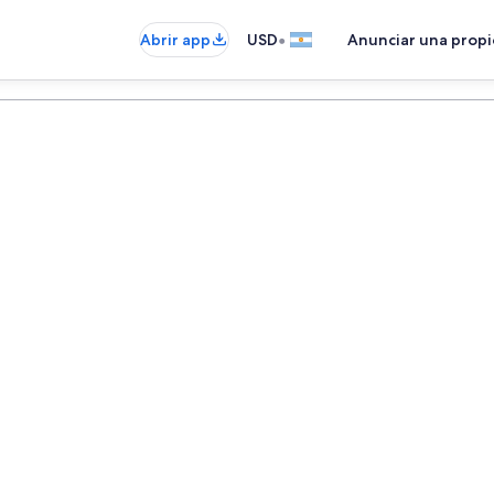
•
Abrir app
USD
Anunciar una prop