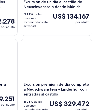
los
Excursión de un día al castillo de
.
Neuschwanstein desde Múnich
US$ 134.167
El
92%
de las
personas
2.278
recomiendan esta
por adulto
actividad
por adulto
a Mundial
Excursión premium de día completo a Neuschwanst
erra
Excursión premium de día completo
a Neuschwanstein y Linderhof con
entradas al castillo
9.251
US$ 329.472
El
96%
de las
por adulto
personas
recomiendan esta
por adulto