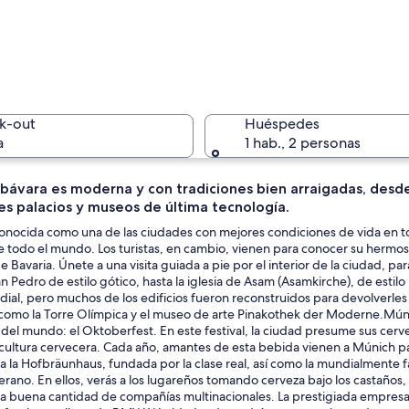
Un edific
k-out
Huéspedes
a
1 hab., 2 personas
 bávara es moderna y con tradiciones bien arraigadas, desde
s palacios y museos de última tecnología.
Un lago t
onocida como una de las ciudades con mejores condiciones de vida en t
todo el mundo. Los turistas, en cambio, vienen para conocer su hermosa 
de Bavaria. Únete a una visita guiada a pie por el interior de la ciudad, p
an Pedro de estilo gótico, hasta la iglesia de Asam (Asamkirche), de esti
a de la ciudad con una catedral destacada que presenta dos torres gemelas y
ial, pero muchos de los edificios fueron reconstruidos para devolverles
 como la Torre Olímpica y el museo de arte Pinakothek der Moderne.Múnic
el mundo: el Oktoberfest. En este festival, la ciudad presume sus cerv
ultura cervecera. Cada año, amantes de esta bebida vienen a Múnich para
ca la Hofbräunhaus, fundada por la clase real, así como la mundialmente 
erano. En ellos, verás a los lugareños tomando cerveza bajo los castaños, 
a buena cantidad de compañías multinacionales. La prestigiada empresa