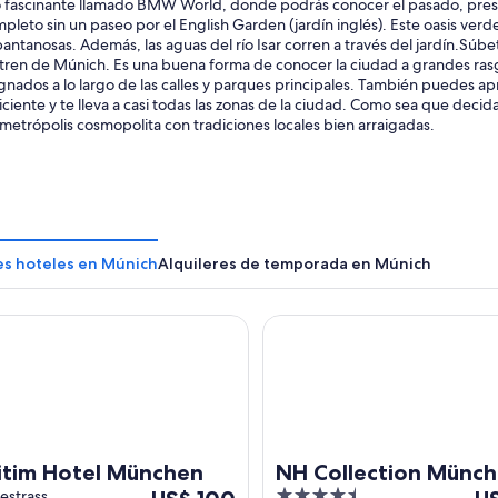
 fascinante llamado BMW World, donde podrás conocer el pasado, presen
mpleto sin un paseo por el English Garden (jardín inglés). Este oasis verd
antanosas. Además, las aguas del río Isar corren a través del jardín.Súbet
tren de Múnich. Es una buena forma de conocer la ciudad a grandes rasgos
ignados a lo largo de las calles y parques principales. También puedes a
ficiente y te lleva a casi todas las zonas de la ciudad. Como sea que deci
metrópolis cosmopolita con tradiciones locales bien arraigadas.
es hoteles en Múnich
Alquileres de temporada en Múnich
m Hotel München
NH Collection München Bava
itim Hotel München
NH Collection Münc
Del
4.5
De
estrasse