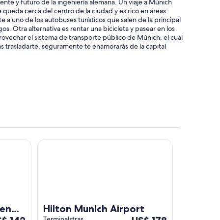
te y futuro de la ingeniería alemana. Un viaje a Múnich
e queda cerca del centro de la ciudad y es rico en áreas
e a uno de los autobuses turísticos que salen de la principal
. Otra alternativa es rentar una bicicleta y pasear en los
provechar el sistema de transporte público de Múnich, el cual
das trasladarte, seguramente te enamorarás de la capital
ria
Hilton Munich Airport
hen
Hilton Munich Airport
l
Del
Terminalstrasse