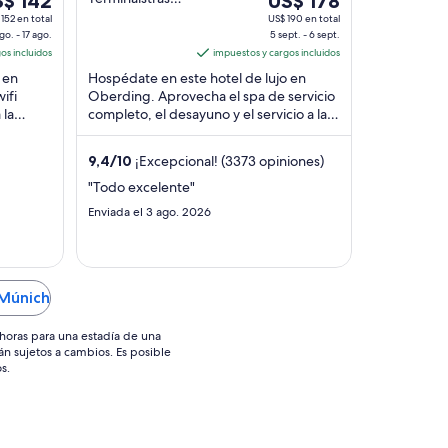
$ 142
US$ 178
Mitte 20
5
152 en total
US$ 190 en total
Oberding
go. - 17 ago.
5 sept. - 6 sept.
o
sept
os incluidos
impuestos y cargos incluidos
al
 en
Hospédate en este hotel de lujo en
6
ifi
Oberding. Aprovecha el spa de servicio
o,
sept,
 la
completo, el desayuno y el servicio a la
el
s
habitación las 24 horas. Nuestros
ecio
precio
huéspedes ...
9,4
/
10
¡Excepcional! (3373 opiniones)
r
por
che
noche
"Todo excelente"
es
Enviada el 3 ago. 2026
de
$ 142
US$ 178
 Múnich
horas para una estadía de una
án sujetos a cambios. Es posible
s.