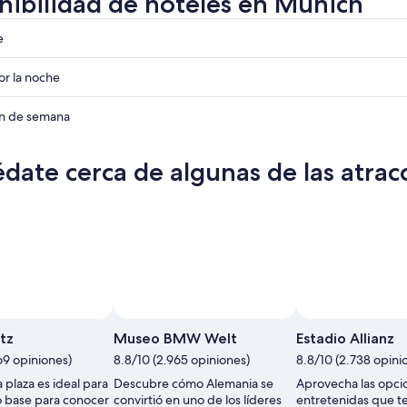
nibilidad de hoteles en Múnich
e
r la noche
ades
in de semana
ades
date cerca de algunas de las atra
ades
Foto tomada por BMW AG
Foto
de
tz
Museo BMW Welt
Estadio Allianz
uso
69 opiniones)
8.8/10 (2.965 opiniones)
8.8/10 (2.738 opini
libre
a plaza es ideal para
Descubre cómo Alemania se
Aprovecha las opci
tomada
o base para conocer
convirtió en uno de los líderes
entretenidas que t
por