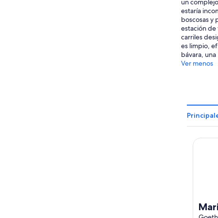
un complejo
estaría inco
boscosas y p
estación de 
carriles des
es limpio, e
bávara, una 
Ver menos
Principal
Mariti
Mar
Goeth