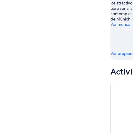
los atractivo
ago
para ver a la
contemplar e
de Múnich.
Ver menos
Ver propie
Activ
Tour en Au