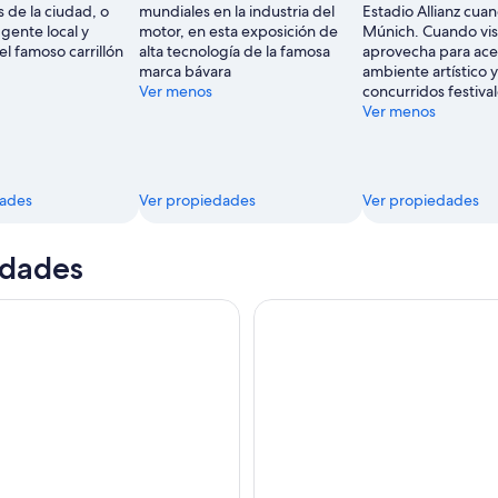
s de la ciudad, o
mundiales en la industria del
Estadio Allianz cua
BMW
 gente local y
motor, en esta exposición de
Múnich. Cuando visi
AG
l famoso carrillón
alta tecnología de la famosa
aprovecha para acer
marca bávara
ambiente artístico y 
Ver menos
concurridos festival
Ver menos
dades
Ver propiedades
Ver propiedades
idades
tobús Turístico CitySightseeing Múnich
Tour de día de la región de 