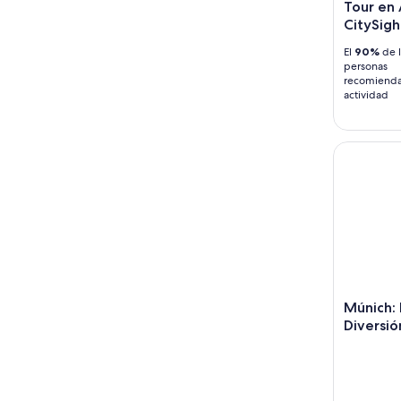
Tour en A
CitySigh
El
90%
de l
personas
recomienda
actividad
Múnich: M
Múnich:
Diversió