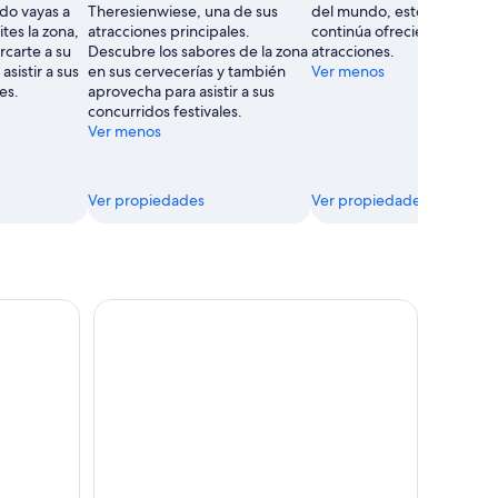
ndo vayas a
Theresienwiese, una de sus
del mundo, este parque
tes la zona,
atracciones principales.
continúa ofreciendo un sin
carte a su
Descubre los sabores de la zona
atracciones.
asistir a sus
en sus cervecerías y también
Ver menos
es.
aprovecha para asistir a sus
concurridos festivales.
Ver menos
Ver propiedades
Ver propiedades
los lagos de Salzkammergut, St. Wolfgang y Salzburgo
Excursión de un día al castillo de Neuschwanstein