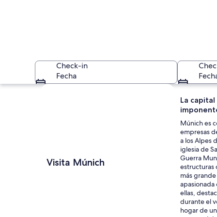
Check-in
Chec
Fecha
Fech
Ver mapa
La capital
imponente
Múnich es c
empresas de 
a los Alpes 
iglesia de S
Una plaza históric
Guerra Mund
Visita Múnich
estructuras
más grande d
apasionada c
ellas, desta
durante el v
hogar de un