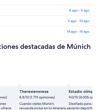
8 ago - 9 ago
9 ago - 10 ago
14 ago - 16 ago
cciones destacadas de Múnich
Theresienwiese
Estadio olímpico
ones)
8.8/10 (1.719 opiniones)
9.0/10 (4.005 opiniones)
ones
Cuando visites Múnich,
Diseñado para albergar al
e ofrece
recuerda incluir en tu itinerario a
evento deportivo más fam