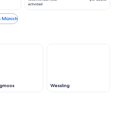
actividad
n Múnich
rgmoos
Wessling
Lyon