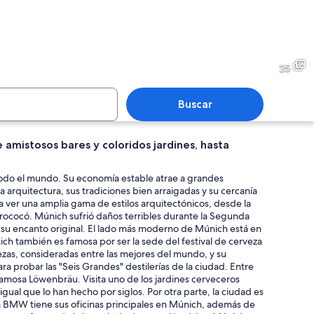
io histórico con arquitectura ornamentada, un llamativo letrero 'Ledewaren'
Un gran arco de piedra con in
25
Buscar
 amistosos bares y coloridos jardines, hasta
ranquilo rodeado de árboles de colores otoñales y un área cubierta de céspe
Un paisaje urbano denso con u
odo el mundo. Su economía estable atrae a grandes
arquitectura, sus tradiciones bien arraigadas y su cercanía
ara ver una amplia gama de estilos arquitectónicos, desde la
lo rococó. Múnich sufrió daños terribles durante la Segunda
 un campanario alto.
 su encanto original. El lado más moderno de Múnich está en
h también es famosa por ser la sede del festival de cerveza
ezas, consideradas entre las mejores del mundo, y su
 probar las "Seis Grandes" destilerías de la ciudad. Entre
famosa Löwenbräu. Visita uno de los jardines cerveceros
igual que lo han hecho por siglos. Por otra parte, la ciudad es
 BMW tiene sus oficinas principales en Múnich, además de