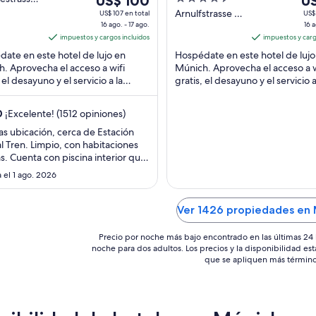
US$ 100
Bavaria
US
ich BY
16
out
16
Arnulfstrasse 2
US$ 107 en total
US$ 
16 ago. - 17 ago.
Munich BY
16 a
ago
of
ag
impuestos y cargos incluidos
impuestos y carg
al
5
al
ate en este hotel de lujo en
Hospédate en este hotel de lujo
17
17
. Aprovecha el acceso a wifi
Múnich. Aprovecha el acceso a w
ago,
ag
 el desayuno y el servicio a la
gratis, el desayuno y el servicio a
el
el
ación. Nuestros huéspedes
habitación. Nuestros huéspede
precio
pr
an el desayuno ...
destacan la atención ...
0
¡Excelente! (1512 opiniones)
por
po
noche
no
s ubicación, cerca de Estación
l Tren. Limpio, con habitaciones
es
es
s. Cuenta con piscina interior que
de
de
adece en día de mucho calor."
 el 1 ago. 2026
US$ 100
US
Ver 1426 propiedades en
Precio por noche más bajo encontrado en las últimas 24 
noche para dos adultos. Los precios y la disponibilidad est
que se apliquen más término