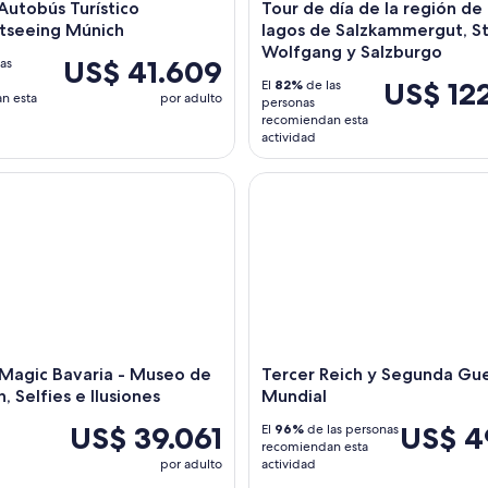
utobús Turístico
Tour de día de la región de 
tseeing Múnich
lagos de Salzkammergut, St
Wolfgang y Salzburgo
US$ 41.609
as
US$ 12
El
82%
de las
n esta
por adulto
personas
recomiendan esta
actividad
agic Bavaria - Museo de Diversión, Selfies e Ilusiones
Tercer Reich y Segunda Guerr
 Magic Bavaria - Museo de
Tercer Reich y Segunda Gu
n, Selfies e Ilusiones
Mundial
US$ 39.061
US$ 4
El
96%
de las personas
recomiendan esta
por adulto
actividad