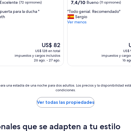
7.4
7,4/10
Excelente
Bueno
(72 opiniones)
(11 opiniones)
de
"
 puerta para la ducha "
"Todo genial. Recomendado"
10,
T
eth
Sergio
e,
Bueno,
o
Ver menos
(11
d
s)
opiniones)
o
g
e
El
E
US$ 82
n
precio
p
US$ 128 en total
US$ 
i
actual
a
impuestos y cargos incluidos
impuestos y cargos
a
es
e
26 ago. - 27 ago.
16 ag
l
de
d
.
US$ 82
U
R
e
c
ara una estadía de una noche para dos adultos. Los precios y la disponibilidad est
o
condiciones.
m
e
Ver todas las propiedades
n
d
a
d
nales que se adapten a tu estilo
o