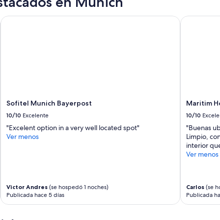
stacados en Múnich
Sofitel Munich Bayerpost
Maritim H
Sofitel Munich Bayerpost
Maritim 
10/10
Excelente
10/10
Excele
"Excelent option in a very well located spot"
"Buenas ubi
Ver menos
Limpio, con
interior qu
Ver menos
Victor Andres
(se hospedó 1 noches)
Carlos
(se h
Publicada hace 5 días
Publicada ha