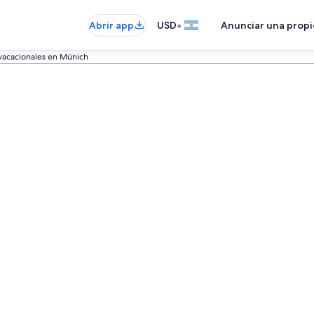
•
Abrir app
USD
Anunciar una prop
 vacacionales en Múnich