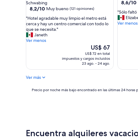
8.6
v
n
8,6/10
Schwabing
de
i
o
8.2
8,2/10
Muy bueno
(121 opiniones)
"
"Sólo faltó
10,
b
s
de
S
Elizab
"
"Hotel agradable muy limpio el metro está
Excelent
e
l
10,
ó
Ver menos
H
cerca y hay un centro comercial con todo lo
(72
i
i
Muy
l
o
que se necesita."
opinione
n
m
bueno,
o
t
Janeth
a
p
(121
f
e
Ver menos
c
i
opiniones)
a
l
El
e
a
US$ 67
l
a
precio
n
r
US$ 72 en total
t
g
actual
t
o
impuestos y cargos incluidos
ó
r
es
r
n
23 ago. - 24 ago.
p
a
de
a
l
u
d
US$ 67
l
a
Ver más
e
a
l
h
r
b
o
a
t
l
Precio
Precio por noche más bajo encontrado en las últimas 24 horas p
c
b
a
e
por
a
i
p
m
noche
t
t
a
u
más
i
a
r
y
bajo
o
c
a
l
encontrado
n
i
l
i
en
o
ó
a
m
las
f
n
Encuentra alquileres vacacio
d
p
últimas
M
y