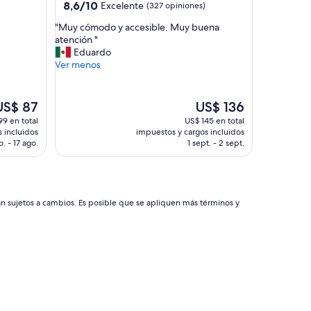
8.6
l
8,6/10
Excelente
(327 opiniones)
de
p
"
"Muy cómodo y accesible. Muy buena
10,
o
M
atención "
Excelente,
d
u
Eduardo
(327
e
y
Ver menos
opiniones)
r
c
d
ó
e
m
l
El
j
US$ 87
US$ 136
o
recio
precio
a
99 en total
US$ 145 en total
d
ctual
actual
r
 incluidos
impuestos y cargos incluidos
o
s
es
e
o. - 17 ago.
1 sept. - 2 sept.
y
e
de
l
a
S$ 87
US$ 136
e
c
q
c
u
e
án sujetos a cambios. Es posible que se apliquen más términos y
i
s
p
i
a
b
j
l
e
e
e
.
n
M
l
u
a