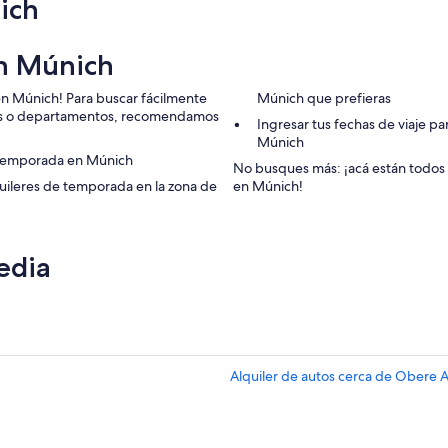
ich
en Múnich
en Múnich! Para buscar fácilmente
Múnich que prefieras
ets o departamentos, recomendamos
Ingresar tus fechas de viaje p
Múnich
e temporada en Múnich
No busques más: ¡acá están todos
uileres de temporada en la zona de
en Múnich!
edia
Alquiler de autos cerca de Obere 