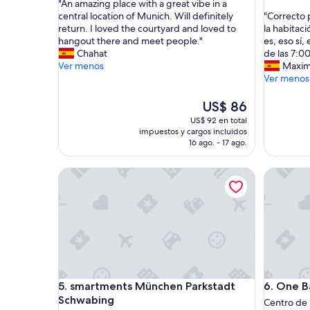
"
"An amazing place with a great vibe in a
10,
de
A
"
central location of Munich. Will definitely
"Correcto 
Magnífico,
10,
n
C
return. I loved the courtyard and loved to
la habitaci
(832
Excepcio
a
o
hangout there and meet people."
es, eso sí,
opiniones)
(335
m
r
Chahat
de las 7:0
opinione
a
r
Ver menos
Maxim
z
e
Ver menos
i
c
n
t
El
US$ 86
g
o
precio
US$ 92 en total
p
p
actual
impuestos y cargos incluidos
l
e
es
16 ago. - 17 ago.
a
r
de
c
o
US$ 86
smartments München Parkstadt Schwabing
One Bava
e
e
w
n
i
3
t
n
h
o
a
c
g
h
r
e
e
s
smartments München Parkstadt Schwabing
One Bava
5. smartments München Parkstadt
6. One B
a
n
Schwabing
t
o
Centro de 