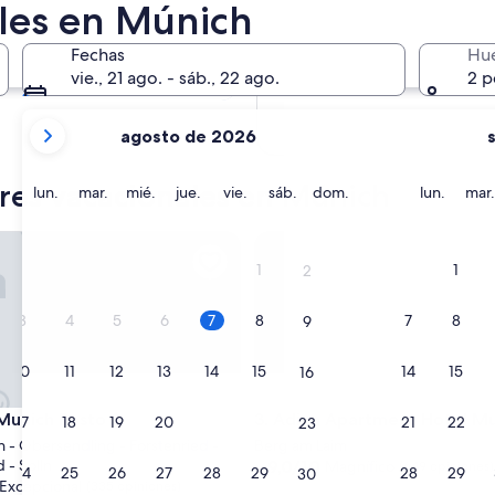
ales en Múnich
En dos meses
2 oct. - 4 oct.
Fechas
Hu
En cuatro meses
vie., 21 ago. - sáb., 22 ago.
2 p
27 nov. - 29 nov.
tus
agosto de 2026
meses
actuales
eres vacacionales en Múnich
son
lunes
martes
miércoles
jueves
viernes
sábado
domingo
lunes
lun.
mar.
mié.
jue.
vie.
sáb.
dom.
lun.
mar.
August
2026
nich Posto 3
Adina Apartment Hotel Muni
y
1
1
2
September
2026.
3
4
5
6
7
8
7
8
9
10
11
12
13
14
15
14
15
16
nich Posto 3
Adina Apartment Hotel Muni
 Munich Posto 3
3. Adina Apartment Hotel M
17
18
19
20
21
22
21
22
23
n - Obersendling - Forstenried -
Berg am Laim
9.0
 - Solln
9,0/10
Magnífico
(649 opiniones)
24
25
26
27
28
29
28
29
30
de
Excepcional
(335 opiniones)