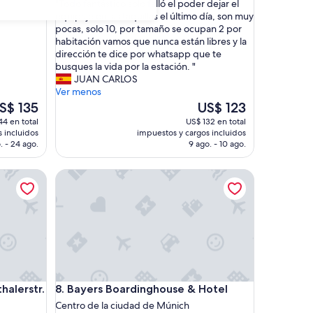
"
"Todo fantástico solo falló el poder dejar el
10,
T
equipaje en las taquillas el último día, son muy
Excelente,
o
pocas, solo 10, por tamaño se ocupan 2 por
(85
d
habitación vamos que nunca están libres y la
opiniones)
o
dirección te dice por whatsapp que te
f
busques la vida por la estación. "
a
JUAN CARLOS
n
Ver menos
t
El
S$ 135
US$ 123
á
ecio
precio
44 en total
US$ 132 en total
s
tual
actual
 incluidos
impuestos y cargos incluidos
t
es
. - 24 ago.
9 ago. - 10 ago.
i
e
de
c
$ 135
US$ 123
rstr.
Bayers Boardinghouse & Hotel
o
s
o
l
o
f
a
l
l
rstr.
Bayers Boardinghouse & Hotel
alerstr.
8. Bayers Boardinghouse & Hotel
ó
e
Centro de la ciudad de Múnich