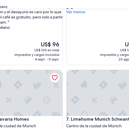
"
"En general bien"
10,
E
pero en 3 noches no nos limpiaron
Eduardo
31
Magnífico,
n
ón y el desayuno es caro por lo que
Ver menos
nal,
(649
g
 el café es gratuito, pero solo a partir
opiniones)
e
0am. "
s)
n
iliano
e
r
a
El
El
US$ 96
U
l
precio
pr
US$ 103 en total
US$ 1
b
actual
ac
impuestos y cargos incluidos
impuestos y cargos
i
es
es
4 sept. - 5 sept.
23 ago
e
de
d
n
US$ 96
US
ria Homes
Limehome Munich Schwanthale
"
ria Homes
Limehome Munich Schwanthale
avaria Homes
7. Limehome Munich Schwanth
la ciudad de Múnich
Centro de la ciudad de Múnich