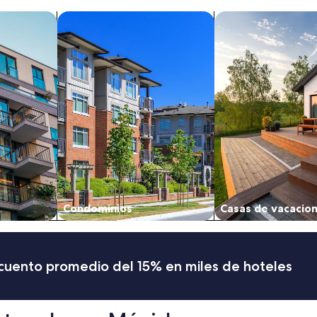
"
tos
Buscar condominios
Buscar casas de vac
Condominios
Casas de vacacio
scuento promedio del 15% en miles de hoteles