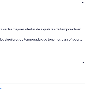
s
e
o
c
u
p
a
ara ver las mejores ofertas de alquileres de temporada en
n
2
 los alquileres de temporada que tenemos para ofrecerte
p
o
r
h
a
b
i
t
a
c
i
ó
Au
n
v
a
m