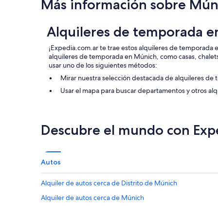
Más información sobre Mún
e
v
p
s
e
e
e
d
r
Alquileres de temporada 
n
t
o
e
o
s
¡Expedia.com.ar te trae estos alquileres de temporada 
c
h
o
alquileres de temporada en Múnich, como casas, chal
e
a
l
usar uno de los siguientes métodos:
s
n
o
i
g
a
Mirar nuestra selección destacada de alquileres d
t
o
p
Usar el mapa para buscar departamentos y otros alq
a
u
a
.
t
r
"
t
t
h
i
Descubre el mundo con Exp
e
r
r
d
e
e
a
l
Autos
n
a
d
s
m
7
Alquiler de autos cerca de Distrito de Múnich
e
:
Alquiler de autos cerca de Múnich
e
0
t
0
p
a