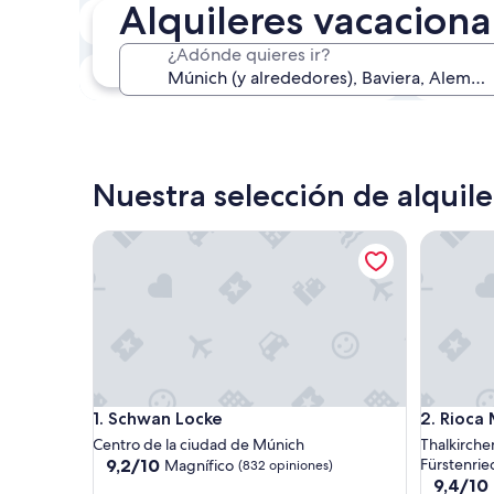
Alquileres vacacion
En dos semanas
21 ago. - 23 ago.
¿Adónde quieres ir?
En tres meses
30 oct. - 1 nov.
Nuestra selección de alquil
Schwan Locke
Rioca Mu
Schwan Locke
Rioca Mu
1. Schwan Locke
2. Rioca
Centro de la ciudad de Múnich
Thalkirche
9.2
9,2/10
Fürstenried
Magnífico
(832 opiniones)
de
9.4
9,4/10