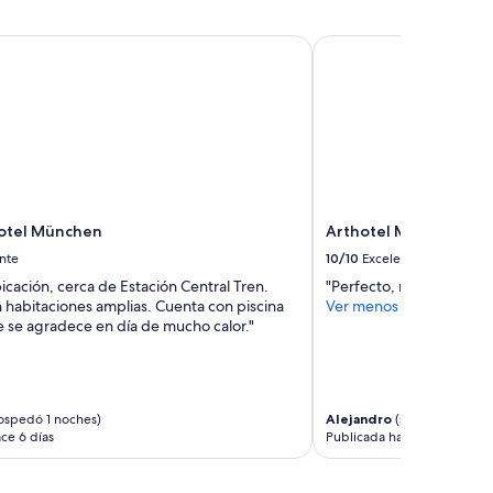
m
u
otel München
Arthotel Munich
y
p
o
c
a
s
,
s
o
l
Hotel München
Arthotel Munich
o
nte
10/10
Excelente
1
cación, cerca de Estación Central Tren.
"Perfecto, no hay otro"
0
 habitaciones amplias. Cuenta con piscina
Ver menos
,
e se agradece en día de mucho calor."
p
o
r
t
a
ospedó 1 noches)
Alejandro
(se hospedó 2 n
m
ce 6 días
Publicada hace 10 días
a
ñ
o