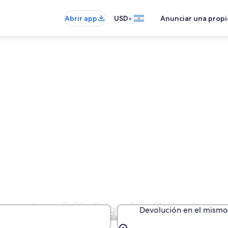
•
Abrir app
USD
Anunciar una prop
e autos Mini en La Spezia
Devolución en el mismo 