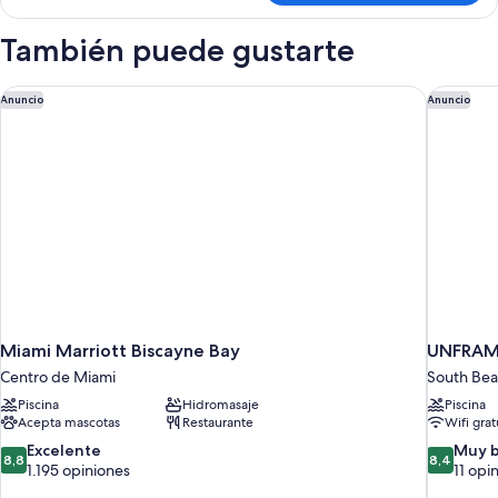
También puede gustarte
Miami Marriott Biscayne Bay
UNFRAME
Anuncio
Anuncio
Miami Marriott Biscayne Bay
UNFRAME
Centro de Miami
South Be
Piscina
Hidromasaje
Piscina
Acepta mascotas
Restaurante
Wifi grat
8.8
8.4
Excelente
Muy 
8,8
8,4
de
de
1.195 opiniones
11 opi
10,
10,