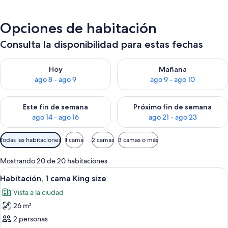
Opciones de habitación
Consulta la disponibilidad para estas fechas
Consulta la disponibilidad para hoy ago 8 - ago 9
Consulta la disponibilidad pa
Hoy
Mañana
ago 8 - ago 9
ago 9 - ago 10
Consulta la disponibilidad para este fin de semana ago 14 - ag
Consulta la disponibilidad pa
Este fin de semana
Próximo fin de semana
ago 14 - ago 16
ago 21 - ago 23
Filtros
Todas las habitaciones
1 cama
2 camas
3 camas o más
disponibles
para
Mostrando 20 de 20 habitaciones
las
Ver
Un baño con lavamanos de mármol, duc
4
Habitación, 1 cama King size
habitaciones
todas
Vista a la ciudad
las
26 m²
fotos
de
2 personas