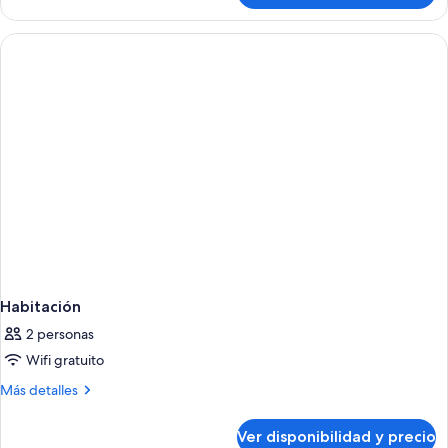
acceso
2
para
camas
personas
Queen
size,
discapacitadas
con
(Accessible)
acceso
para
personas
discapacitadas
(Accessible)
Habitación
2 personas
Wifi gratuito
Más
Más detalles
detalles
sobre
Ver disponibilidad y precio
Habitación