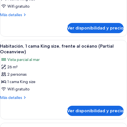
cama
Wifi gratuito
King
Más
Más detalles
size,
detalles
vista
sobre
Ver disponibilidad y precio
al
Suite,
1
océano
cama
Ver
Una habitación de hotel con una cama 
4
King
Habitación, 1 cama King size, frente al océano (Partial
todas
size,
Oceanview)
vista
las
Vista parcial al mar
al
fotos
océano
26 m²
de
2 personas
Habitación,
1
1 cama King size
cama
Wifi gratuito
King
Más
Más detalles
size,
detalles
frente
sobre
Ver disponibilidad y precio
Habitación,
al
1
océano
cama
Ver
Habitación de hotel con dos camas, un e