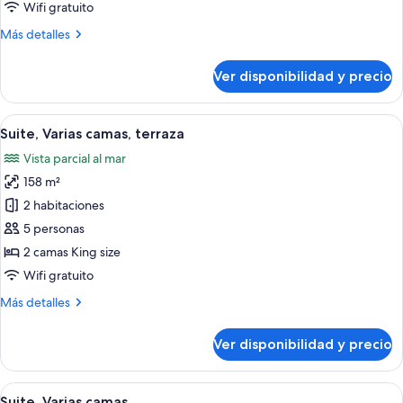
Wifi gratuito
Más
Más detalles
detalles
sobre
Ver disponibilidad y precio
Penthouse
Ver
Una terraza en la azotea con un conjun
6
Suite, Varias camas, terraza
todas
Vista parcial al mar
las
158 m²
fotos
de
2 habitaciones
Suite,
5 personas
Varias
2 camas King size
camas,
Wifi gratuito
terraza
Más
Más detalles
detalles
sobre
Ver disponibilidad y precio
Suite,
Varias
camas,
Ver
Un balcón con barandilla de vidrio, una
5
terraza
Suite, Varias camas