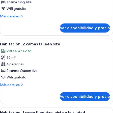
Habitación,
1 cama King size
1
Wifi gratuito
cama
Más
Más detalles
King
detalles
size
sobre
Ver disponibilidad y precio
Habitación,
1
cama
Ver
Habitación de hotel con dos camas, un e
5
King
Habitación, 2 camas Queen size
todas
size
Vista a la ciudad
las
32 m²
fotos
de
4 personas
Habitación,
2 camas Queen size
2
Wifi gratuito
camas
Más
Más detalles
Queen
detalles
size
sobre
Ver disponibilidad y precio
Habitación,
2
camas
Ver
Habitación de hotel con una cama gran
7
Queen
Habitación, 1 cama King size, vista a la ciudad