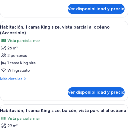
detalles
size,
sobre
Ver disponibilidad y precio
Estudio,
vista
1
a
cama
Ver
Un baño con lavamanos de mármol, duc
la
4
King
Habitación, 1 cama King size, vista parcial al océano
todas
ciudad
size,
(Accessible)
vista
las
Vista parcial al mar
a
fotos
la
26 m²
de
ciudad
2 personas
Habitación,
1
1 cama King size
cama
Wifi gratuito
King
Más
Más detalles
size,
detalles
vista
sobre
Ver disponibilidad y precio
Habitación,
parcial
1
al
cama
Ver
Una habitación con una mesa redonda, 
océano
7
King
Habitación, 1 cama King size, balcón, vista parcial al océano
todas
size,
(Accessible)
Vista parcial al mar
vista
las
parcial
29 m²
fotos