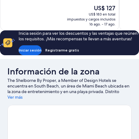
Excelente,
Muy
El
US$ 127
1.195
bueno,
precio
opiniones
11
US$ 183 en total
actual
impuestos y cargos incluidos
opiniones
es
16 ago. - 17 ago.
de
Inicia sesión para ver los descuentos y las ventajas que reúnen
US$ 127
los requisitos. ¡Más recompensas te llevan a más aventuras!
Iniciar sesión
Registrarme gratis
Información de la zona
The Shelborne By Proper, a Member of Design Hotels se
encuentra en South Beach, un área de Miami Beach ubicada en
la zona de entretenimiento y en una playa privada. Distrito
histórico de Art Decó y Museo y jardines de Vizcaya son sitios
Ver más
emblemáticos, y Puerto deportivo y recreativo de Miami Beach
y Port of Miami son algunos de los lugares que se pueden visitar
para hacer actividades en el área. ¿Quieres asistir a un evento o
partido? Échale un vistazo a lo que sucede en Miami Beach
Convention Center o Estadio Kaseya Center. En las cercanías
encontrarás muchas oportunidades para hacer kayak, buceo y
snorkel, y así saciar tu sed de aventuras en el agua.
Visitar