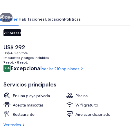
By
Proper,
erior
Siguiente
a
138+
Resumen
Habitaciones
Ubicación
Políticas
Member
VIP Access
of
Design
El
US$ 292
Hotels
precio
US$ 418 en total
actual
impuestos y cargos incluidos
es
7 sept. - 8 sept.
de
Opiniones
Excepcional
9,4
Ver las 210 opiniones
9,4 de 10
US$ 292
Ropa de cama de alta calidad, colchon
Servicios principales
En una playa privada
Piscina
Acepta mascotas
Wifi gratuito
Restaurante
Aire acondicionado
Ver todos