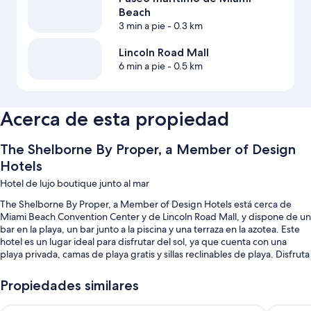
Beach
3 min a pie
- 0.3 km
Lincoln Road Mall
6 min a pie
- 0.5 km
Acerca de esta propiedad
The Shelborne By Proper, a Member of Design
Hotels
Hotel de lujo boutique junto al mar
The Shelborne By Proper, a Member of Design Hotels está cerca de
Miami Beach Convention Center y de Lincoln Road Mall, y dispone de un
bar en la playa, un bar junto a la piscina y una terraza en la azotea. Este
hotel es un lugar ideal para disfrutar del sol, ya que cuenta con una
playa privada, camas de playa gratis y sillas reclinables de playa. Disfruta
de un delicioso platillo en Pauline, el restaurante que se encuentra en las
instalaciones. En la sala de fitness abierta las 24 horas, tendrás acceso a
Propiedades similares
clases de aeróbic. Además, la propiedad cuenta con una cafetería, un
jardín y un servicio de lavandería/tintorería. Todos los huéspedes