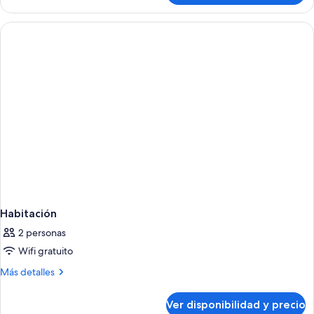
Habitación
2 personas
Wifi gratuito
Más
Más detalles
detalles
sobre
Ver disponibilidad y precio
Habitación