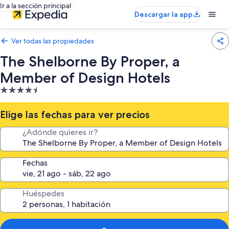
Ir a la sección principal
Descargar la app
Ver todas las propiedades
The Shelborne By Proper, a
Member of Design Hotels
Propiedad
de
4.5
Elige las fechas para ver precios
estrellas
¿Adónde quieres ir?
Fechas
Huéspedes