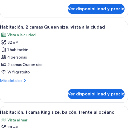
detalles
size,
sobre
Ver disponibilidad y precio
Suite,
vista
1
a
cama
Ver
Habitación de hotel con dos camas, un e
la
6
King
Habitación, 2 camas Queen size, vista a la ciudad
todas
ciudad
size,
Vista a la ciudad
vista
las
a
32 m²
fotos
la
de
1 habitación
ciudad
Habitación,
4 personas
2
2 camas Queen size
camas
Wifi gratuito
Queen
Más
Más detalles
size,
detalles
vista
sobre
Ver disponibilidad y precio
a
Habitación,
2
la
camas
Ver
Una habitación de hotel moderna con u
ciudad
6
Queen
Habitación, 1 cama King size, balcón, frente al océano
todas
size,
Vista al mar
vista
las
a
29 m²