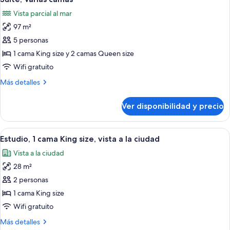
todas
Vista parcial al mar
las
97 m²
fotos
de
5 personas
Suite,
1 cama King size y 2 camas Queen size
Varias
Wifi gratuito
camas
Más
Más detalles
detalles
sobre
Ver disponibilidad y precio
Suite,
Varias
camas
Ver
Habitación de hotel con una cama gran
6
Estudio, 1 cama King size, vista a la ciudad
todas
Vista a la ciudad
las
28 m²
fotos
de
2 personas
Estudio,
1 cama King size
1
Wifi gratuito
cama
Más
Más detalles
King