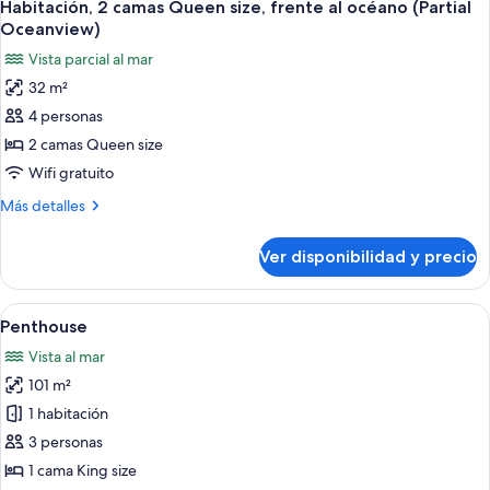
(Partial
4
King
Habitación, 2 camas Queen size, frente al océano (Partial
todas
size,
Oceanview)
Oceanview)
frente
las
Vista parcial al mar
al
fotos
océano
32 m²
de
(Partial
4 personas
Habitación,
Oceanview)
2
2 camas Queen size
camas
Wifi gratuito
Queen
Más
Más detalles
size,
detalles
frente
sobre
Ver disponibilidad y precio
Habitación,
al
2
océano
camas
Ver
Un balcón amplio con vista al océano y
(Partial
12
Queen
Penthouse
todas
size,
Oceanview)
Vista al mar
frente
las
al
101 m²
fotos
océano
de
1 habitación
(Partial
Penthouse
Oceanview)
3 personas
1 cama King size