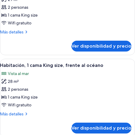
fotos
la
de
2 personas
ciudad
Habitación,
1 cama King size
1
Wifi gratuito
cama
Más
Más detalles
King
detalles
size,
sobre
Ver disponibilidad y precio
Habitación,
balcón,
1
frente
cama
Ver
Una habitación de hotel con una cama 
al
6
King
Habitación, 1 cama King size, frente al océano
todas
océano
size,
Vista al mar
balcón,
las
frente
28 m²
fotos
al
de
2 personas
océano
Habitación,
1 cama King size
1
Wifi gratuito
cama
Más
Más detalles
King
detalles
size,
sobre
Ver disponibilidad y precio
Habitación,
frente