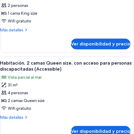
al
de
2 personas
océano
Habitación,
(Accessible)
1 cama King size
1
Wifi gratuito
cama
Más
Más detalles
King
detalles
size,
sobre
Ver disponibilidad y precio
Habitación,
balcón,
1
vista
cama
Ver
Habitación de hotel con dos camas, un e
parcial
4
King
Habitación, 2 camas Queen size, con acceso para personas
todas
al
size,
discapacitadas (Accessible)
balcón,
las
océano
Vista parcial al mar
vista
fotos
parcial
31 m²
de
al
4 personas
Habitación,
océano
2
2 camas Queen size
camas
Wifi gratuito
Queen
Más
Más detalles
size,
detalles
con
sobre
Ver disponibilidad y precio
Habitación,