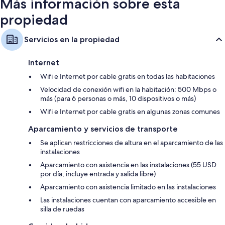
Más información sobre esta
Ropa de cama hipoalergénica y colchones con pillow-top
propiedad
Baños con artículos de tocador de diseñador y duchas
Televisiones de pantalla plana de 42 pulgadas con canales de
Servicios en la propiedad
televisión premium
Consolas de videojuegos, cafeteras/teteras y servicio de limpieza
Internet
diario
Wifi e Internet por cable gratis en todas las habitaciones
Velocidad de conexión wifi en la habitación: 500 Mbps o
más (para 6 personas o más, 10 dispositivos o más)
Wifi e Internet por cable gratis en algunas zonas comunes
Aparcamiento y servicios de transporte
Se aplican restricciones de altura en el aparcamiento de las
instalaciones
Aparcamiento con asistencia en las instalaciones (55 USD
por día; incluye entrada y salida libre)
Aparcamiento con asistencia limitado en las instalaciones
Las instalaciones cuentan con aparcamiento accesible en
silla de ruedas