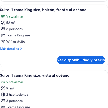
1
al
cama
Ver
Una sala de estar moderna con un sofá
océano
3
King
Suite, 1 cama King size, balcón, frente al océano
todas
size,
Vista al mar
frente
las
al
52 m²
fotos
océano
de
3 personas
Suite,
1 cama King size
1
Wifi gratuito
cama
Más
Más detalles
King
detalles
size,
sobre
Ver disponibilidad y precio
Suite,
balcón,
1
frente
cama
Ver
Amplia sala de estar con sofá, sillone
al
5
King
Suite, 1 cama King size, vista al océano
todas
océano
size,
Vista al mar
balcón,
las
frente
91 m²
fotos
al
de
2 habitaciones
océano
Suite,
3 personas
1
1 cama King size