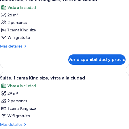
todas
size
Vista a la ciudad
las
26 m²
fotos
de
2 personas
Habitación,
1 cama King size
1
Wifi gratuito
cama
Más
Más detalles
King
detalles
size,
sobre
Ver disponibilidad y precio
Habitación,
vista
1
a
cama
Ver
Una sala de estar con sofá, una mesa 
la
5
King
Suite, 1 cama King size, vista a la ciudad
todas
ciudad
size,
Vista a la ciudad
vista
las
a
29 m²
fotos
la
de
2 personas
ciudad
Suite,
1 cama King size
1
Wifi gratuito
cama
Más
Más detalles
King