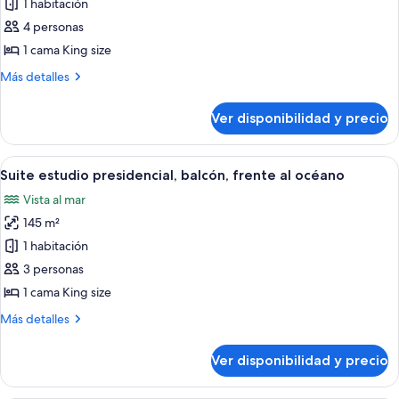
de
1 habitación
Vice
4 personas
Presidential
1 cama King size
City
Más
Más detalles
Skyline
detalles
View
sobre
Ver disponibilidad y precio
Vice
Balcony
Presidential
Suite
City
Ver
Una habitación de hotel moderna con 
4
Skyline
Suite estudio presidencial, balcón, frente al océano
todas
View
Vista al mar
Balcony
las
Suite
145 m²
fotos
de
1 habitación
Suite
3 personas
estudio
1 cama King size
presidencial,
Más
Más detalles
balcón,
detalles
frente
sobre
Ver disponibilidad y precio
Suite
al
estudio
océano
presidencial,