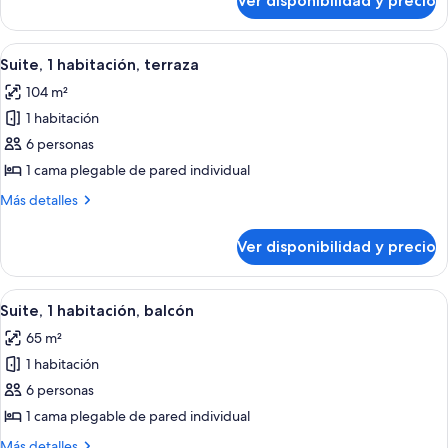
Ver disponibilidad y precio
Ocean
Suite
Front
with
Double
Ver
Amplia sala de estar con una mesa de
15
Balcony
Suite
Suite, 1 habitación, terraza
todas
with
104 m²
Balcony
las
1 habitación
fotos
de
6 personas
Suite,
1 cama plegable de pared individual
1
Más
Más detalles
habitación,
detalles
terraza
sobre
Ver disponibilidad y precio
Suite,
1
habitación,
Ver
Un baño moderno con ducha de vidrio,
9
terraza
Suite, 1 habitación, balcón
todas
65 m²
las
1 habitación
fotos
de
6 personas
Suite,
1 cama plegable de pared individual
1
Más
Más detalles