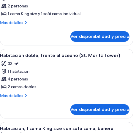
1
2 personas
cama
1 cama King size y 1 sofá cama individual
King
Más
Más detalles
size
detalles
con
sobre
Ver disponibilidad y precio
Habitación,
sofá
1
cama
cama
Ver
1 habitación, ropa de cama de alta cal
(St.
7
King
Habitación doble, frente al océano (St. Moritz Tower)
todas
size
Moritz
33 m²
con
las
Tower)
sofá
1 habitación
fotos
cama
de
4 personas
(St.
Habitación
Moritz
2 camas dobles
Tower)
doble,
Más
Más detalles
frente
detalles
al
sobre
Ver disponibilidad y precio
Habitación
océano
doble,
(St.
frente
Ver
1 habitación, ropa de cama de alta cal
Moritz
5
al
Habitación, 1 cama King size con sofá cama, bañera
todas
océano