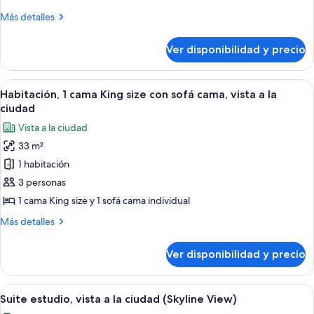
camas
Más
Más detalles
dobles,
detalles
vista
sobre
Ver disponibilidad y precio
Habitación,
a
2
la
camas
Ver
1 habitación, ropa de cama de alta cal
ciudad
10
dobles,
Habitación, 1 cama King size con sofá cama, vista a la
todas
vista
ciudad
a
las
Vista a la ciudad
la
fotos
ciudad
33 m²
de
1 habitación
Habitación,
1
3 personas
cama
1 cama King size y 1 sofá cama individual
King
Más
Más detalles
size
detalles
con
sobre
Ver disponibilidad y precio
Habitación,
sofá
1
cama,
cama
Ver
Una habitación de hotel moderna con u
vista
7
King
Suite estudio, vista a la ciudad (Skyline View)
todas
size
a