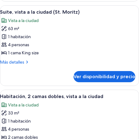
cama,
cama
Ver
1 habitación, ropa de cama de alta cal
vista
5
King
Suite, vista a la ciudad (St. Moritz)
todas
size
a
Vista a la ciudad
con
las
la
sofá
63 m²
fotos
ciudad
cama,
de
1 habitación
(Skyline
vista
Suite,
a
4 personas
View)
la
vista
1 cama King size
ciudad
a
(Skyline
Más
Más detalles
la
View)
detalles
ciudad
sobre
Ver disponibilidad y precio
Suite,
(St.
vista
Moritz)
a
Ver
Salas de tratamiento para parejas, un
9
la
Habitación, 2 camas dobles, vista a la ciudad
todas
ciudad
Vista a la ciudad
(St.
las
Moritz)
33 m²
fotos
de
1 habitación
Habitación,
4 personas
2
2 camas dobles