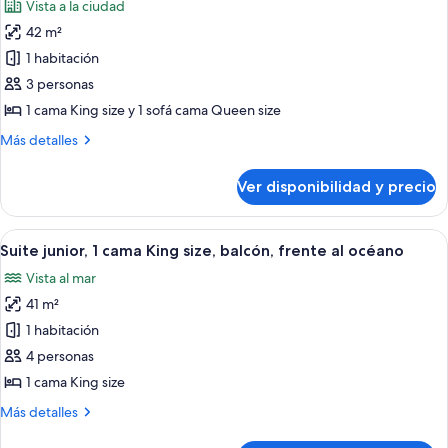
Vista a la ciudad
con
las
la
sofá
42 m²
fotos
ciudad
cama,
de
1 habitación
vista
Suite
a
3 personas
la
estudio,
1 cama King size y 1 sofá cama Queen size
ciudad
vista
Más
Más detalles
a
detalles
la
sobre
Ver disponibilidad y precio
Suite
ciudad
estudio,
(Skyline
vista
Ver
Habitación de hotel con una cama gran
View)
7
a
Suite junior, 1 cama King size, balcón, frente al océano
todas
la
Vista al mar
ciudad
las
(Skyline
41 m²
fotos
View)
de
1 habitación
Suite
4 personas
junior,
1 cama King size
1
Más
Más detalles
cama
detalles
King
sobre