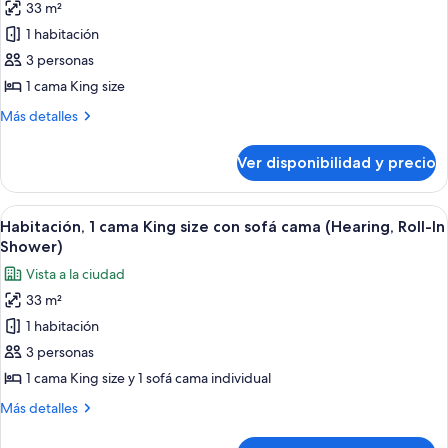
cama,
33 m²
de
movilidad
acceso
1 habitación
Habitación,
para
reducida,
personas
1
3 personas
bañera
con
cama
1 cama King size
movilidad
King
reducida,
Más
Más detalles
size,
bañera
detalles
notificación
sobre
Ver disponibilidad y precio
Habitación,
para
1
personas
cama
Ver
1 habitación, ropa de cama de alta cal
con
8
King
Habitación, 1 cama King size con sofá cama (Hearing, Roll-In
todas
size,
discapacidad
Shower)
notificación
las
auditiva
Vista a la ciudad
para
fotos
personas
33 m²
de
con
1 habitación
Habitación,
discapacidad
auditiva
1
3 personas
cama
1 cama King size y 1 sofá cama individual
King
Más
Más detalles
size
detalles
con
sobre