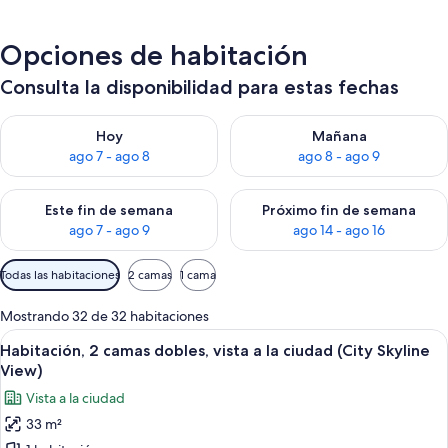
Opciones de habitación
Consulta la disponibilidad para estas fechas
Consulta la disponibilidad para hoy ago 7 - ago 8
Consulta la disponibilidad pa
Hoy
Mañana
ago 7 - ago 8
ago 8 - ago 9
Consulta la disponibilidad para este fin de semana ago 7 - ag
Consulta la disponibilidad par
Este fin de semana
Próximo fin de semana
ago 7 - ago 9
ago 14 - ago 16
Filtros
Todas las habitaciones
2 camas
1 cama
disponibles
para
Mostrando 32 de 32 habitaciones
las
Ver
Habitación de hotel con dos camas, un e
12
Habitación, 2 camas dobles, vista a la ciudad (City Skyline
habitaciones
todas
View)
las
Vista a la ciudad
fotos
33 m²
de