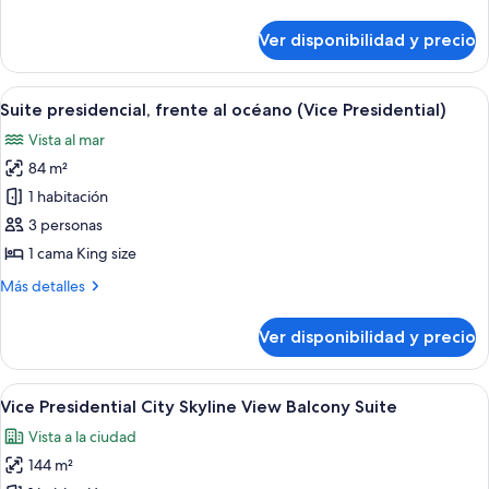
balcón,
detalles
vista
sobre
Ver disponibilidad y precio
Suite,
parcial
1
al
habitación,
Ver
Habitación de hotel moderna con televi
océano
6
balcón,
Suite presidencial, frente al océano (Vice Presidential)
todas
vista
Vista al mar
parcial
las
al
84 m²
fotos
océano
de
1 habitación
Suite
3 personas
presidencial,
1 cama King size
frente
Más
Más detalles
al
detalles
océano
sobre
Ver disponibilidad y precio
Suite
(Vice
presidencial,
Presidential)
frente
Ver
Terraza en la azotea con vistas a la ci
17
al
Vice Presidential City Skyline View Balcony Suite
todas
océano
Vista a la ciudad
(Vice
las
Presidential)
144 m²
fotos