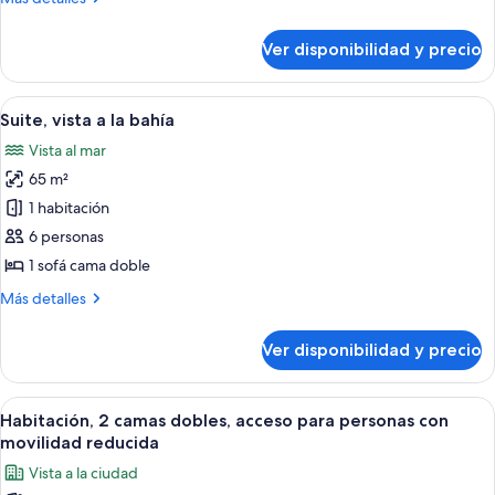
habitación,
detalles
balcón
sobre
Ver disponibilidad y precio
Suite,
1
habitación,
Ver
1 habitación, ropa de cama de alta cal
10
balcón
Suite, vista a la bahía
todas
Vista al mar
las
65 m²
fotos
de
1 habitación
Suite,
6 personas
vista
1 sofá cama doble
a
Más
Más detalles
la
detalles
bahía
sobre
Ver disponibilidad y precio
Suite,
vista
a
Ver
Habitación de hotel con una cama grand
7
la
Habitación, 2 camas dobles, acceso para personas con
todas
bahía
movilidad reducida
las
Vista a la ciudad
fotos