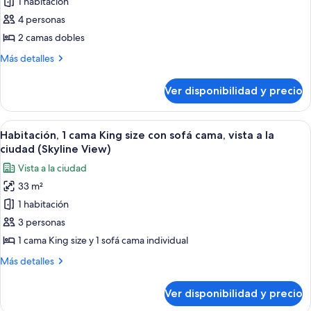
1 habitación
Habitación,
2
4 personas
camas
2 camas dobles
dobles,
Más
Más detalles
vista
detalles
a
sobre
Ver disponibilidad y precio
Habitación,
la
2
ciudad
camas
Ver
Habitación de hotel con una cama gran
(City
14
dobles,
Habitación, 1 cama King size con sofá cama, vista a la
todas
vista
Skyline
ciudad (Skyline View)
a
las
View)
Vista a la ciudad
la
fotos
ciudad
33 m²
de
(City
1 habitación
Habitación,
Skyline
View)
1
3 personas
cama
1 cama King size y 1 sofá cama individual
King
Más
Más detalles
size
detalles
con
sobre
Ver disponibilidad y precio
Habitación,
sofá
1