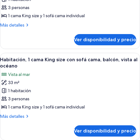
Habitación,
1
3 personas
cama
1 cama King size y 1 sofá cama individual
King
Más
Más detalles
size
detalles
con
sobre
Ver disponibilidad y precio
Habitación,
sofá
1
cama,
cama
Ver
Una habitación de hotel moderna con u
vista
13
King
Habitación, 1 cama King size con sofá cama, balcón, vista al
todas
size
parcial
océano
con
las
al
Vista al mar
sofá
fotos
océano
cama,
33 m²
de
vista
1 habitación
Habitación,
parcial
al
1
3 personas
océano
cama
1 cama King size y 1 sofá cama individual
King
Más
Más detalles
size
detalles
con
sobre
Ver disponibilidad y precio
Habitación,
sofá
1