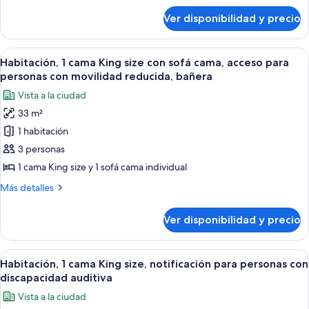
para
sobre
Ver disponibilidad y precio
Habitación,
personas
2
con
camas
Ver
Una habitación de hotel con una cama g
discapacidad
5
dobles,
Habitación, 1 cama King size con sofá cama, acceso para
todas
notificación
auditiva
personas con movilidad reducida, bañera
para
las
Vista a la ciudad
personas
fotos
con
33 m²
de
discapacidad
1 habitación
Habitación,
auditiva
1
3 personas
cama
1 cama King size y 1 sofá cama individual
King
Más
Más detalles
size
detalles
con
sobre
Ver disponibilidad y precio
Habitación,
sofá
1
cama,
cama
Ver
1 habitación, ropa de cama de alta cal
acceso
8
King
Habitación, 1 cama King size, notificación para personas con
todas
size
para
discapacidad auditiva
con
las
personas
Vista a la ciudad
sofá
fotos
con