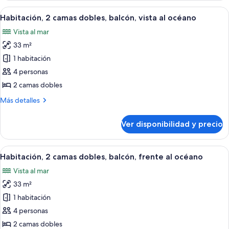
cama,
cama
Ver
Una habitación de hotel moderna con u
balcón,
10
King
Habitación, 2 camas dobles, balcón, vista al océano
todas
size
vista
Vista al mar
con
las
al
sofá
33 m²
fotos
océano
cama,
de
1 habitación
balcón,
Habitación,
vista
4 personas
al
2
2 camas dobles
océano
camas
Más
Más detalles
dobles,
detalles
balcón,
sobre
Ver disponibilidad y precio
Habitación,
vista
2
al
camas
Ver
Fachada de la propiedad
océano
8
dobles,
Habitación, 2 camas dobles, balcón, frente al océano
todas
balcón,
Vista al mar
vista
las
al
33 m²
fotos
océano
de
1 habitación
Habitación,
4 personas
2
2 camas dobles