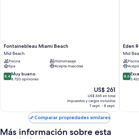
Fontainebleau
Eden
Fontainebleau Miami Beach
Eden R
Miami
Roc
Mid Beach
Mid Be
Beach
Miami
Piscina
Hidromasaje
Piscin
Mid
Beach
Spa
Acepta mascotas
Acept
Beach
Mid
Beach
8.4
8.6
Muy bueno
Exc
8,4
8,6
de
de
8.720 opiniones
3.42
10,
10,
El
US$ 261
Muy
Excelent
precio
bueno,
3.426
US$ 365 en total
actual
impuestos y cargos incluidos
8.720
opinion
es
7 sept. - 8 sept.
opiniones
de
US$ 261
Comparar propiedades similares
Más información sobre esta