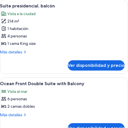
Ver
Lugar de interés
7
balcón,
Suite presidencial, balcón
todas
frente
Vista a la ciudad
al
las
océano
214 m²
fotos
de
1 habitación
Suite
4 personas
presidencial,
1 cama King size
balcón
Más
Más detalles
detalles
sobre
Ver disponibilidad y precio
Suite
presidencial,
balcón
Ver
Fachada de la propiedad
12
Ocean Front Double Suite with Balcony
todas
Vista al mar
las
6 personas
fotos
de
2 camas dobles
Ocean
Más
Más detalles
Front
detalles
sobre
Double