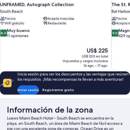
UNFRAMED, Autograph Collection
The St. 
South Beach
Bal Harbo
Piscina
Acepta mascotas
Piscina
Wifi gratuito
Restaurante
Acepta 
8.4
9.0
Muy bueno
Magní
8,4
9,0
de
de
11 opiniones
429 o
10,
10,
Muy
Magnífico
El
US$ 225
bueno,
429
precio
11
opiniones
US$ 320 en total
actual
impuestos y cargos incluidos
opiniones
es
16 ago. - 17 ago.
de
Inicia sesión para ver los descuentos y las ventajas que reúnen
US$ 225
los requisitos. ¡Más recompensas te llevan a más aventuras!
Iniciar sesión
Registrarme gratis
Información de la zona
Loews Miami Beach Hotel – South Beach se encuentra en la
playa, en South Beach, un área de Miami Beach de fácil acceso a
pie con una excelente zona de compras. Ocean Drive es un