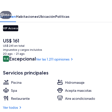
Beach
Hotel
erior
Siguiente
–
356+
Resumen
Habitaciones
Ubicación
Políticas
South
VIP Access
Beach
El
US$ 161
precio
US$ 241 en total
actual
impuestos y cargos incluidos
es
20 ago. - 21 ago.
de
Opiniones
Excepcional
9,4
Ver las 1.211 opiniones
9,4 de 10
US$ 161
Detalle exterior
Servicios principales
Piscina
Hidromasaje
Spa
Acepta mascotas
Restaurante
Aire acondicionado
Ver todos