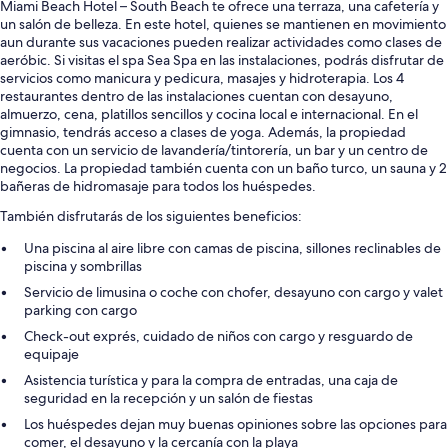
Miami Beach Hotel – South Beach te ofrece una terraza, una cafetería y
un salón de belleza. En este hotel, quienes se mantienen en movimiento
aun durante sus vacaciones pueden realizar actividades como clases de
aeróbic. Si visitas el spa Sea Spa en las instalaciones, podrás disfrutar de
servicios como manicura y pedicura, masajes y hidroterapia. Los 4
restaurantes dentro de las instalaciones cuentan con desayuno,
almuerzo, cena, platillos sencillos y cocina local e internacional. En el
gimnasio, tendrás acceso a clases de yoga. Además, la propiedad
cuenta con un servicio de lavandería/tintorería, un bar y un centro de
negocios. La propiedad también cuenta con un baño turco, un sauna y 2
bañeras de hidromasaje para todos los huéspedes.
También disfrutarás de los siguientes beneficios:
Una piscina al aire libre con camas de piscina, sillones reclinables de
piscina y sombrillas
Servicio de limusina o coche con chofer, desayuno con cargo y valet
parking con cargo
Check-out exprés, cuidado de niños con cargo y resguardo de
equipaje
Asistencia turística y para la compra de entradas, una caja de
seguridad en la recepción y un salón de fiestas
Los huéspedes dejan muy buenas opiniones sobre las opciones para
comer, el desayuno y la cercanía con la playa