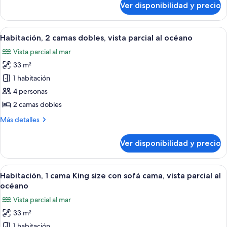
Ver disponibilidad y precio
Suite
size,
junior,
balcón,
1
Ver
Tratamiento facial
frente
6
cama
Habitación, 2 camas dobles, vista parcial al océano
todas
al
King
Vista parcial al mar
size,
las
océano
balcón,
33 m²
fotos
frente
de
1 habitación
al
Habitación,
océano
4 personas
2
2 camas dobles
camas
Más
Más detalles
dobles,
detalles
vista
sobre
Ver disponibilidad y precio
Habitación,
parcial
2
al
camas
Ver
1 habitación, ropa de cama de alta cal
océano
9
dobles,
Habitación, 1 cama King size con sofá cama, vista parcial al
todas
vista
océano
parcial
las
Vista parcial al mar
al
fotos
océano
33 m²
de
1 habitación