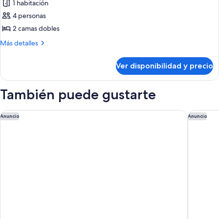
1 habitación
de
4 personas
Habitación,
2
2 camas dobles
camas
Más
Más detalles
dobles,
detalles
sobre
acceso
Ver disponibilidad y precio
Habitación,
para
2
personas
camas
También puede gustarte
con
dobles,
acceso
movilidad
para
UNFRAMED, Autograph Collection
The St. 
Anuncio
Anuncio
reducida
personas
con
movilidad
reducida