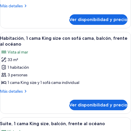
camas
Más
Más detalles
dobles,
detalles
balcón,
sobre
Ver disponibilidad y precio
Habitación,
frente
2
al
camas
Ver
Una habitación de hotel moderna con u
océano
9
dobles,
Habitación, 1 cama King size con sofá cama, balcón, frente
todas
balcón,
al océano
frente
las
Vista al mar
al
fotos
océano
33 m²
de
1 habitación
Habitación,
1
3 personas
cama
1 cama King size y 1 sofá cama individual
King
Más
Más detalles
size
detalles
con
sobre
Ver disponibilidad y precio
Habitación,
sofá
1
cama,
cama
Ver
1 habitación, ropa de cama de alta cal
balcón,
4
King
Suite, 1 cama King size, balcón, frente al océano
todas
size
frente