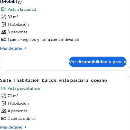
Tower)
(Mobility)
(St.
las
Vista a la ciudad
Moritz
fotos
Tower)
33 m²
de
1 habitación
Habitación,
1
3 personas
cama
1 cama King size y 1 sofá cama individual
King
Más
Más detalles
size
detalles
con
sobre
Ver disponibilidad y precio
Habitación,
sofá
1
cama,
cama
Ver
Habitación de hotel con sofá, escritorio
bañera
8
King
Suite, 1 habitación, balcón, vista parcial al océano
todas
size
(Mobility)
Vista parcial al mar
con
las
sofá
70 m²
fotos
cama,
de
1 habitación
bañera
Suite,
(Mobility)
4 personas
1
2 camas dobles
habitación,
Más
Más detalles