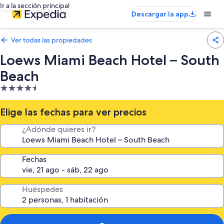
Ir a la sección principal
Descargar la app
Ver todas las propiedades
Loews Miami Beach Hotel – South
Beach
Propiedad
de
4.5
Elige las fechas para ver precios
estrellas
¿Adónde quieres ir?
Fechas
Huéspedes