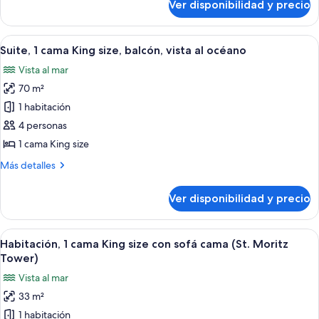
Ver disponibilidad y precio
Habitación,
sofá
1
cama
cama
Ver
1 habitación, ropa de cama de alta cal
(Hearing,
7
King
Suite, 1 cama King size, balcón, vista al océano
todas
size
Roll-
Vista al mar
con
las
In
sofá
70 m²
fotos
Shower)
cama
de
1 habitación
(Hearing,
Suite,
Roll-
4 personas
In
1
1 cama King size
Shower)
cama
Más
Más detalles
King
detalles
size,
sobre
Ver disponibilidad y precio
Suite,
balcón,
1
vista
cama
Ver
Fachada de la propiedad
al
5
King
Habitación, 1 cama King size con sofá cama (St. Moritz
todas
océano
size,
Tower)
balcón,
las
Vista al mar
vista
fotos
al
33 m²
de
océano
1 habitación
Habitación,