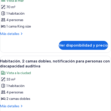
Vista al mar
con
las
al
sofá
70 m²
fotos
océano
cama,
de
1 habitación
balcón,
Suite,
frente
4 personas
al
1
1 cama King size
océano
cama
Más
Más detalles
King
detalles
size,
sobre
Ver disponibilidad y precio
Suite,
balcón,
1
frente
cama
Ver
Salas de tratamiento para parejas, un
al
7
King
Habitación, 2 camas dobles, notificación para personas con
todas
océano
size,
discapacidad auditiva
balcón,
las
Vista a la ciudad
frente
fotos
al
33 m²
de
océano
1 habitación
Habitación,
2
4 personas
camas
2 camas dobles
dobles,
Más
Más detalles
notificación
detalles