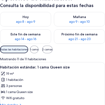
Consulta la disponibilidad para estas fechas
Consulta la disponibilidad para hoy ago 8 - ago 9
Consulta la disponibilidad pa
Hoy
Mañana
ago 8 - ago 9
ago 9 - ago 10
Consulta la disponibilidad para este fin de semana ago 14 - ag
Consulta la disponibilidad pa
Este fin de semana
Próximo fin de semana
ago 14 - ago 16
ago 21 - ago 23
Filtros
Todas las habitaciones
1 cama
2 camas
disponibles
para
Mostrando 11 de 11 habitaciones
las
Ver
Habitación de hotel con una cama gra
3
Habitación estándar, 1 cama Queen size
habitaciones
todas
19 m²
las
1 habitación
fotos
de
3 personas
Habitación
1 cama Queen size
estándar,
Wifi gratuito
1
Más