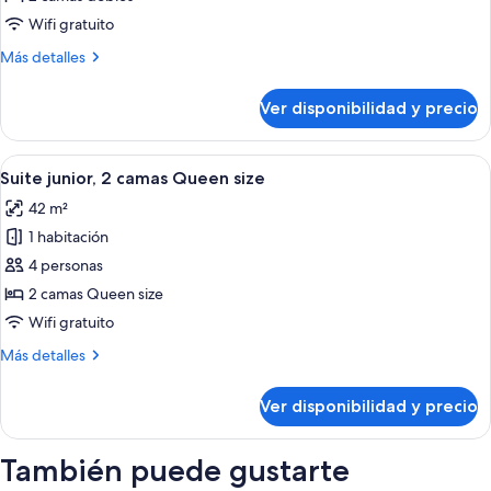
2
Wifi gratuito
camas
Más
Más detalles
dobles
detalles
sobre
Ver disponibilidad y precio
Suite,
2
camas
Ver
Habitación de hotel con dos camas, s
5
dobles
Suite junior, 2 camas Queen size
todas
42 m²
las
1 habitación
fotos
de
4 personas
Suite
2 camas Queen size
junior,
Wifi gratuito
2
Más
Más detalles
camas
detalles
Queen
sobre
Ver disponibilidad y precio
Suite
size
junior,
2
También puede gustarte
camas