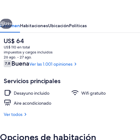
&
Suites
erior
Siguiente
39+
Resumen
Habitaciones
Ubicación
Políticas
El
US$ 64
precio
US$ 110 en total
actual
impuestos y cargos incluidos
es
26 ago. - 27 ago.
de
Opiniones
Buena
7,8
Ver las 1.001 opiniones
7,8 de 10
US$ 64
Servicios principales
Una playa cerca, toallas de playa
Desayuno incluido
Wifi gratuito
Aire acondicionado
Ver todos
Opciones de habitación