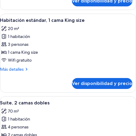
Ver disponibilidad y precio
Standard
Room
Two
Double
Ver
Habitación de hotel con una cama gra
3
Room
Habitación estándar, 1 cama King size
todas
20 m²
las
1 habitación
fotos
de
3 personas
Habitación
1 cama King size
estándar,
Wifi gratuito
1
Más
Más detalles
cama
detalles
King
sobre
Ver disponibilidad y precio
Habitación
size
estándar,
1
Ver
Habitación de hotel con dos camas, ca
7
cama
Suite, 2 camas dobles
todas
King
70 m²
size
las
1 habitación
fotos
de
4 personas
Suite,
2 camas dobles