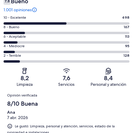
Bueno
7,8
1.001 opiniones
Evaluación:
10 - Excelente
498
10
Evaluación:
8 - Bueno
167
-
8
Excelente.
Evaluación:
6 - Aceptable
113
-
498
6
Bueno.
Evaluación:
4 - Mediocre
95
de
-
167
4
1001
Aceptable.
Evaluación:
2 - Terrible
128
de
-
opiniones
113
2
1001
Mediocre.
de
-
opiniones
95
1001
Terrible.
de
8,2
7,6
8,4
opiniones
128
1001
Limpieza
Servicios
Personal y atención
de
opiniones
Opiniones
1001
Opinión verificada
opiniones
8/10 Buena
Ana
7 abr. 2026
Le gustó: Limpieza, personal y atención, servicios, estado de la
propiedad e instalaciones