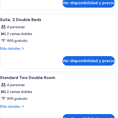
Ver disponibilidad y precio
Suite,
1
cama
Ver
Habitación de hotel con dos camas, un
9
King
Suite, 2 Double Beds
todas
size
4 personas
las
2 camas dobles
fotos
de
Wifi gratuito
Suite,
Más
Más detalles
2
detalles
sobre
Double
Ver disponibilidad y precio
Suite,
Beds
2
Double
Ver
Habitación de hotel con dos camas, un 
6
Beds
Standard Two Double Room
todas
4 personas
las
2 camas dobles
fotos
de
Wifi gratuito
Standard
Más
Más detalles
Two
detalles
sobre
Double