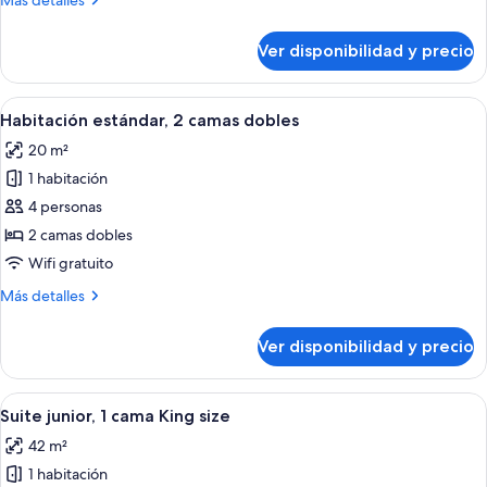
Más detalles
cama
detalles
Queen
sobre
Ver disponibilidad y precio
Habitación
size
estándar,
1
Ver
Habitación de hotel con dos camas, un
4
cama
Habitación estándar, 2 camas dobles
todas
Queen
20 m²
size
las
1 habitación
fotos
de
4 personas
Habitación
2 camas dobles
estándar,
Wifi gratuito
2
Más
Más detalles
camas
detalles
dobles
sobre
Ver disponibilidad y precio
Habitación
estándar,
2
Ver
Habitación de hotel con una cama gran
5
camas
Suite junior, 1 cama King size
todas
dobles
42 m²
las
1 habitación
fotos