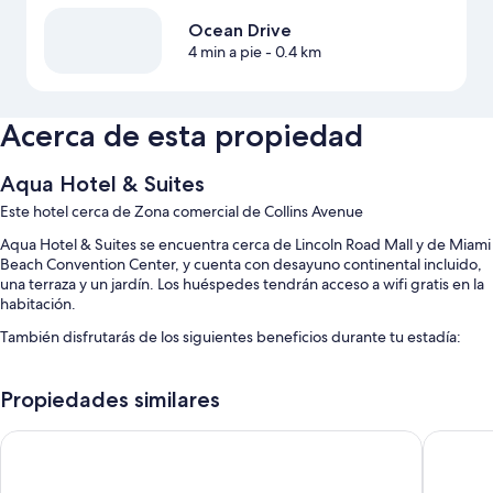
Ocean Drive
4 min a pie
- 0.4 km
Acerca de esta propiedad
Aqua Hotel & Suites
Este hotel cerca de Zona comercial de Collins Avenue
Aqua Hotel & Suites se encuentra cerca de Lincoln Road Mall y de Miami
Beach Convention Center, y cuenta con desayuno continental incluido,
una terraza y un jardín. Los huéspedes tendrán acceso a wifi gratis en la
habitación.
También disfrutarás de los siguientes beneficios durante tu estadía:
Check-in exprés, resguardo de equipaje y muebles de exterior
Propiedades similares
Toallas de playa, áreas para no fumadores y una caja de seguridad
en la recepción
Crest Hotel Suites
Kasa El 
Personal multilingüe, servicios de concierge y asistencia turística y
para la compra de entradas