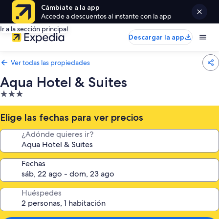
Cámbiate a la app
Accede a descuentos al instante con la app
Ir a la sección principal
Descargar la app
Ver todas las propiedades
Aqua Hotel & Suites
Propiedad
de
3.0
Elige las fechas para ver precios
estrellas
¿Adónde quieres ir?
Fechas
Huéspedes