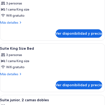
de
3 personas
Suite
1 cama King size
junior,
Wifi gratuito
1
Más
Más detalles
cama
detalles
King
sobre
Ver disponibilidad y precio
Suite
size
junior,
1
Ver
Habitación de hotel con una cama gra
8
cama
Suite King Size Bed
todas
King
3 personas
size
las
1 cama King size
fotos
de
Wifi gratuito
Suite
Más
Más detalles
King
detalles
sobre
Size
Ver disponibilidad y precio
Suite
Bed
King
Size
Ver
Habitación de hotel con dos camas, s
5
Bed
Suite junior, 2 camas dobles
todas