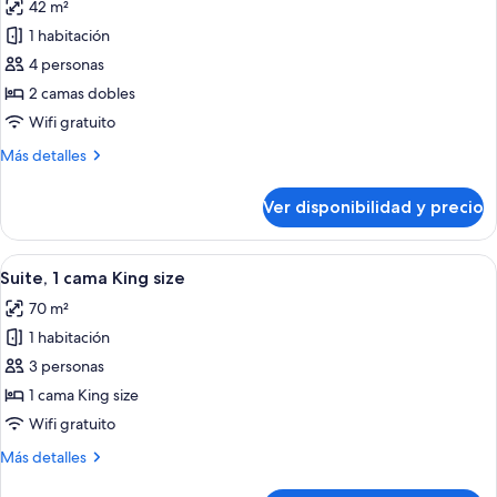
42 m²
las
1 habitación
fotos
de
4 personas
Suite
2 camas dobles
junior,
Wifi gratuito
2
Más
Más detalles
camas
detalles
dobles
sobre
Ver disponibilidad y precio
Suite
junior,
2
Ver
Habitación de hotel con una cama gra
7
camas
Suite, 1 cama King size
todas
dobles
70 m²
las
1 habitación
fotos
de
3 personas
Suite,
1 cama King size
1
Wifi gratuito
cama
Más
Más detalles
King
detalles
size
sobre