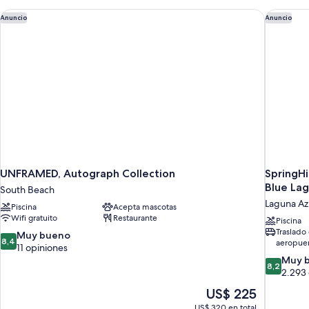
Queen
size
UNFRAMED, Autograph Collection
SpringHi
Anuncio
Anuncio
UNFRAMED, Autograph Collection
SpringHi
Blue La
South Beach
Laguna Az
Piscina
Acepta mascotas
Wifi gratuito
Restaurante
Piscina
Traslado 
8.4
Muy bueno
8,4
aeropuer
de
11 opiniones
10,
8.2
Muy 
8,2
Muy
de
2.293 
bueno,
10,
El
US$ 225
11
Muy
precio
US$ 320 en total