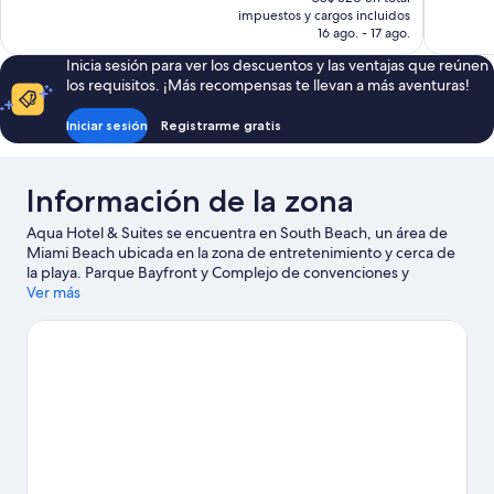
opiniones
bueno,
actual
impuestos y cargos incluidos
2.293
es
16 ago. - 17 ago.
opiniones
de
Inicia sesión para ver los descuentos y las ventajas que reúnen
US$ 225
los requisitos. ¡Más recompensas te llevan a más aventuras!
Iniciar sesión
Registrarme gratis
Información de la zona
Aqua Hotel & Suites se encuentra en South Beach, un área de
Miami Beach ubicada en la zona de entretenimiento y cerca de
la playa. Parque Bayfront y Complejo de convenciones y
entretenimiento James L. Knight Center son lugares culturales
Ver más
destacados, y los turistas que quieran ir de compras pueden
visitar Zona comercial de Collins Avenue y Paseo marítimo de
Miami Beach. ¿Quieres asistir a un evento o partido? Échale un
vistazo a lo que sucede en Miami Beach Convention Center o
Estadio Kaseya Center. Encontrarás muchas opciones para
conocer la zona con actividades como golf y alquiler o paseos en
segway.
Visitar nuestra guía de viaje de Miami Beach