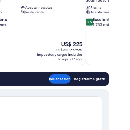
h
South Beach
Acepta mascotas
Piscina
to
Restaurante
Acepta mascotas
8.6
eno
Excelente
8,6
de
ones
1.753 opiniones
10,
Excelente,
1.753
El
US$ 225
opiniones
precio
US$ 320 en total
actual
impuestos y cargos incluidos
es
16 ago. - 17 ago.
de
US$ 225
Iniciar sesión
Registrarme gratis