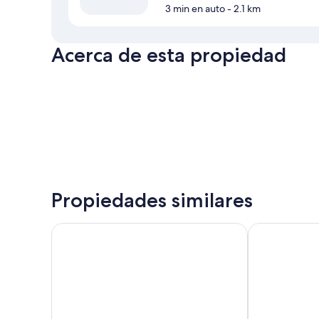
3 min en auto
- 2.1 km
Acerca de esta propiedad
Propiedades similares
Residence Inn by Marriott Miami Sunny Isles Beach
Sunny Isles A