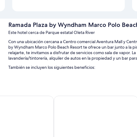
Ramada Plaza by Wyndham Marco Polo Beach
Este hotel cerca de Parque estatal Oleta River
Con una ubicación cercana a Centro comercial Aventura Mall y Cent
by Wyndham Marco Polo Beach Resort te ofrece un bar junto a la pisci
relajarte, te invitamos a disfrutar de servicios como sala de vapor.
lavandería/tintorería, alquiler de autos en la propiedad y un bar pa
También se incluyen los siguientes beneficios:
Una piscina al aire libre y una piscina para niños con sillones recl
Alquiler de bicicletas, valet parking con cargo y un punto de car
Periódicos gratis, un salón de baile y un salón de fiestas
partments by MiaRentals
Best Western Plus Atlantic Beach Res
Resguardo de equipaje, un cajero automático o servicios bancari
Los huéspedes dejan excelentes opiniones sobre la atención del 
Características de las habitaciones
Las 237 habitaciones incluyen comodidades como aire acondicionad
periódicos gratis. Los huéspedes destacan la limpieza de las habita