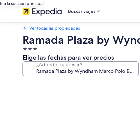
Ir a la sección principal
Buscar viajes
Ver todas las propiedades
Ramada Plaza by Wynd
Propiedad
de
Elige las fechas para ver precios
3.0
¿Adónde quieres ir?
estrellas
Galería
de
fotos
de
Ramada
Plaza
by