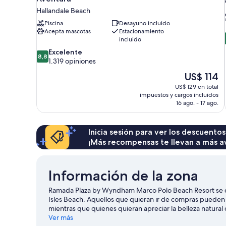
Hallandale Beach
Piscina
Desayuno incluido
Acepta mascotas
Estacionamiento
incluido
8.8
Excelente
8,8
de
1.319 opiniones
10,
El
US$ 114
Excelente,
precio
US$ 129 en total
1.319
actual
impuestos y cargos incluidos
opiniones
es
16 ago. - 17 ago.
de
US$ 114
Inicia sesión para ver los descuentos
¡Más recompensas te llevan a más a
Información de la zona
Ramada Plaza by Wyndham Marco Polo Beach Resort se en
Isles Beach. Aquellos que quieran ir de compras pueden 
mientras que quienes quieran apreciar la belleza natural d
un evento o partido? Échale un vistazo al calendario de 
Ver más