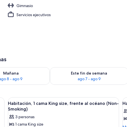
Gimnasio
 aire libre, sombrillas, sillones reclinables de piscina
Servicios ejecutivos
has
isponibilidad para mañana ago 8 - ago 9
Consulta la disponibilidad para este 
Mañana
Este fin de semana
ago 8 - ago 9
ago 7 - ago 9
ama grande, dos lámparas de noche, una mesita de noche con un teléfono y un
Ver
Caja de seguridad en la habitación, esc
V
8
Habitación, 1 cama King size, frente al océano (Non-
Ha
todas
t
Smoking)
las
la
3 personas
fotos
f
1 cama King size
de
d
M
Má