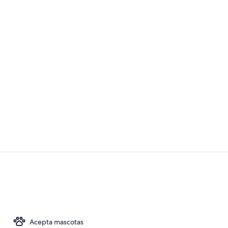
Video realiz
Balcón
Acepta mascotas