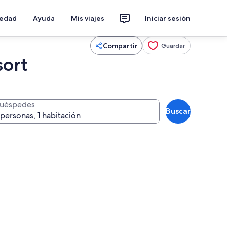
iedad
Ayuda
Mis viajes
Iniciar sesión
Compartir
Guardar
ort
uéspedes
Buscar