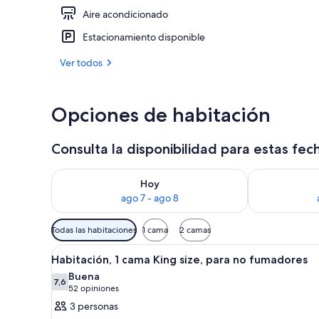
Aire acondicionado
Una piscina al
Estacionamiento disponible
Ver todos
Opciones de habitación
Consulta la disponibilidad para estas fec
Consulta la disponibilidad para hoy ago 7 - ago 8
Consulta la d
Hoy
ago 7 - ago 8
Filtros
Todas las habitaciones
1 cama
2 camas
disponibles
Ver
Habitación de hotel con una c
para
8
Habitación, 1 cama King size, para no fumadores
todas
las
Buena
las
7,6
habitaciones
7,6 de 10
(52
52 opiniones
fotos
opiniones)
3 personas
de