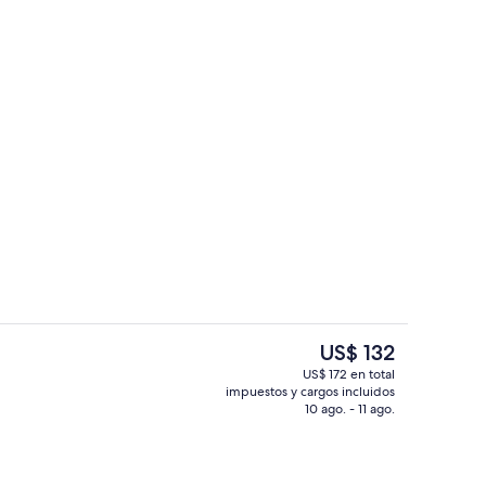
Pesca
ado por la propiedad
El
US$ 132
precio
US$ 172 en total
actual
impuestos y cargos incluidos
Lobby
es
10 ago. - 11 ago.
de
US$ 132