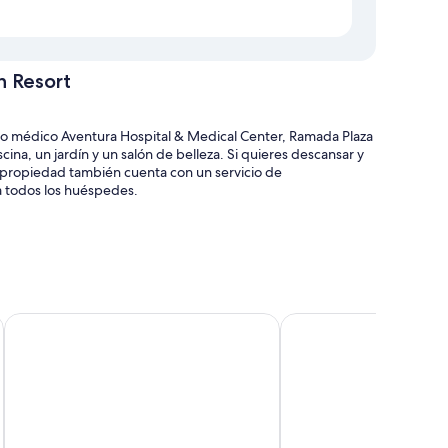
 Resort
ro médico Aventura Hospital & Medical Center, Ramada Plaza
na, un jardín y un salón de belleza. Si quieres descansar y
 La propiedad también cuenta con un servicio de
ra todos los huéspedes.
inables de piscina y sombrillas
ga para vehículos eléctricos
ort
Holiday Inn Miami Beach - Oceanfront by IHG
DoubleTree Resort & S
os y una mesa de billar
personal y la ubicación
o. Además, brindan atenciones como cajas de seguridad y
ciones en esta propiedad.