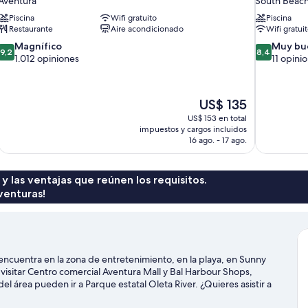
Aventura
South Beac
Piscina
Wifi gratuito
Piscina
Restaurante
Aire acondicionado
Wifi gratui
9.2
8.4
Magnífico
Muy bu
9,2
8,4
de
de
1.012 opiniones
11 opini
10,
10,
Magnífico,
Muy
1.012
bueno,
El
US$ 135
opiniones
11
precio
US$ 153 en total
opiniones
actual
impuestos y cargos incluidos
es
16 ago. - 17 ago.
de
US$ 135
 y las ventajas que reúnen los requisitos.
venturas!
cuentra en la zona de entretenimiento, en la playa, en Sunny
visitar Centro comercial Aventura Mall y Bal Harbour Shops,
el área pueden ir a Parque estatal Oleta River. ¿Quieres asistir a
actividades de Gulfstream Park o Estadio Hard Rock.
Visitar nuestra