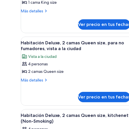
1 cama King size
Habitación,
Más
Más detalles
1
detalles
cama
sobre
Ver precio en tus fecha
King
Habitación,
1
size,
cama
para
Ver
Una habitación de hotel con do
15
King
Habitación Deluxe, 2 camas Queen size, para no
no
todas
size,
fumadores, vista a la ciudad
fumadores
para
las
Vista a la ciudad
no
fotos
fumadores
4 personas
de
2 camas Queen size
Habitación
Deluxe,
Más
Más detalles
detalles
2
sobre
camas
Habitación
Ver precio en tus fecha
Queen
Deluxe,
size,
2
camas
Ver
Una habitación de hotel con do
para
12
Habitación Deluxe, 2 camas Queen size, kitchenet
Queen
todas
no
(Non-Smoking)
size,
las
fumadores,
para
4 personas