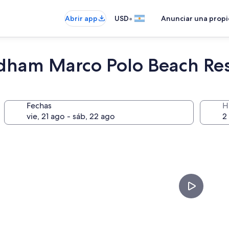
•
Abrir app
USD
Anunciar una prop
ham Marco Polo Beach Res
Fechas
H