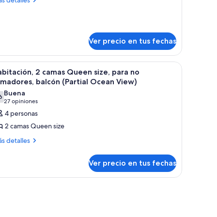
talles
abitación,
bre
bitación,
amas
Ver precio en tus fechas
ueen
mas
ueen
ze,
e,
ara
 un escritorio y un refrigerador.
er
Una habitación de hotel con dos camas, un esc
ra
9
bitación, 2 camas Queen size, para no
o
odas
madores, balcón (Partial Ocean View)
umadores
madores
s
Buena
6
otos
7,6 de 10
(27
27 opiniones
e
opiniones)
4 personas
abitación,
2 camas Queen size
ás
s detalles
amas
talles
ueen
bre
Ver precio en tus fechas
ze,
bitación,
ara
mas
 un escritorio y un refrigerador.
o
ueen
umadores,
e,
ra
alcón