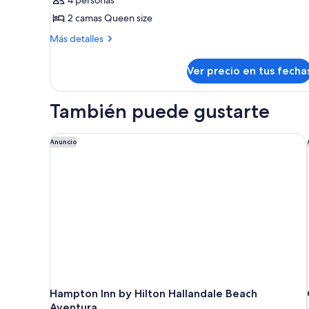
fotos
vista
no
2 camas Queen size
fumadores,
de
a
vista
Habitación
la
Más
Más detalles
a
detalles
Deluxe,
ciudad
la
sobre
ciudad
2
Ver precio en tus fecha
Habitación
camas
Deluxe,
2
Queen
También puede gustarte
camas
size,
Queen
kitchenette
size,
Hampton Inn by Hilton Hallandale Beach Aventura
Anuncio
(Non-
kitchenette
(Non-
Smoking)
Smoking)
Hampton Inn by Hilton Hallandale Beach
Aventura