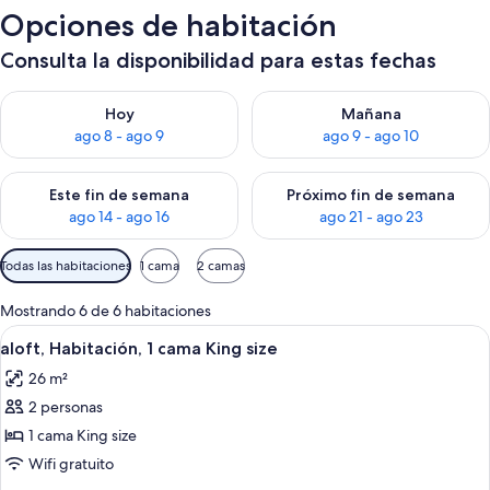
Opciones de habitación
Consulta la disponibilidad para estas fechas
Consulta la disponibilidad para hoy ago 8 - ago 9
Consulta la disponibilidad pa
Hoy
Mañana
ago 8 - ago 9
ago 9 - ago 10
Consulta la disponibilidad para este fin de semana ago 14 - ag
Consulta la disponibilidad pa
Este fin de semana
Próximo fin de semana
ago 14 - ago 16
ago 21 - ago 23
Filtros
Todas las habitaciones
1 cama
2 camas
disponibles
para
Mostrando 6 de 6 habitaciones
las
Ver
Habitación de hotel con una cama grand
7
aloft, Habitación, 1 cama King size
habitaciones
todas
26 m²
las
2 personas
fotos
de
1 cama King size
aloft,
Wifi gratuito
Habitación,