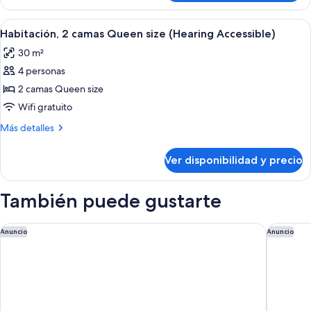
(Mobility/Hearing
1
Access,
cama
Ver
Habitación de hotel con dos camas, un e
5
Transf
King
Habitación, 2 camas Queen size (Hearing Accessible)
todas
size
Shwr)
30 m²
(Mobility/Hearing
las
Access,
4 personas
fotos
Transf
de
2 camas Queen size
Shwr)
Habitación,
Wifi gratuito
2
Más
Más detalles
camas
detalles
Queen
sobre
Ver disponibilidad y precio
Habitación,
size
2
(Hearing
camas
También puede gustarte
Accessible)
Queen
size
(Hearing
Home2 Suites By Hilton Weston Ft. Lauderdale
Renaissa
Anuncio
Anuncio
Accessible)