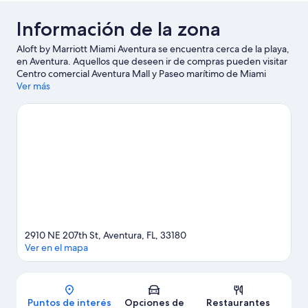
Información de la zona
Aloft by Marriott Miami Aventura se encuentra cerca de la playa,
en Aventura. Aquellos que deseen ir de compras pueden visitar
Centro comercial Aventura Mall y Paseo marítimo de Miami
Beach, mientras que quienes quieran apreciar la belleza natural
Ver más
del área pueden ir a Hollywood Beach y Playa Haulover.
¿Quieres asistir a un evento o partido? Échale un vistazo a lo que
sucede en Gulfstream Park o Estadio Hard Rock.
Visitar nuestra
guía de viaje de Aventura
2910 NE 207th St, Aventura, FL, 33180
Ver en el mapa
Mapa
Puntos de interés
Opciones de
Restaurantes