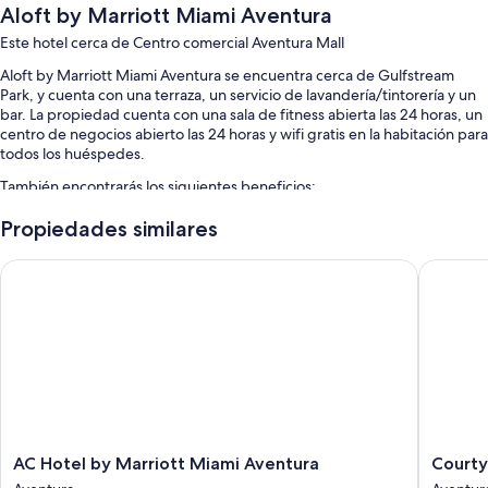
Aloft by Marriott Miami Aventura
Este hotel cerca de Centro comercial Aventura Mall
Aloft by Marriott Miami Aventura se encuentra cerca de Gulfstream
Park, y cuenta con una terraza, un servicio de lavandería/tintorería y un
bar. La propiedad cuenta con una sala de fitness abierta las 24 horas, un
centro de negocios abierto las 24 horas y wifi gratis en la habitación para
todos los huéspedes.
También encontrarás los siguientes beneficios:
Una piscina al aire libre
Propiedades similares
Desayuno a la carta con cargo, estacionamiento con cargo y
AC Hotel by Marriott Miami Aventura
Courtyar
organización de bodas
Un salón de eventos, áreas para no fumadores y 1 sala de reuniones
Una sala de computadoras, servicios de concierge y un cajero
automático o servicios bancarios
Los huéspedes dejan muy buenas opiniones sobre la atención del
personal y la ubicación
Características de las habitaciones
AC
Courtya
AC Hotel by Marriott Miami Aventura
Courty
Las 207 habitaciones proporcionan comodidades como espacios para
Hotel
by
trabajar con laptops y aire acondicionado. Además, brindan atenciones