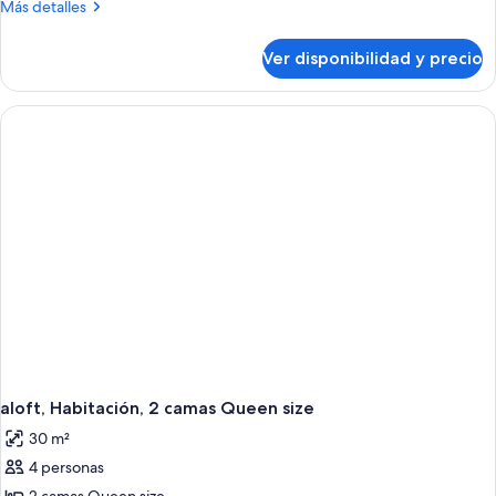
Más
Más detalles
1
detalles
cama
sobre
Ver disponibilidad y precio
aloft,
King
Habitación,
size
1
cama
King
size
aloft, Habitación, 2 camas Queen size
30 m²
4 personas