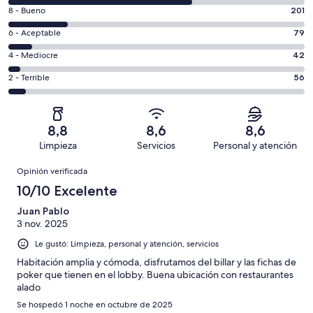
10
Evaluación:
8 - Bueno
201
-
8
Excelente.
Evaluación:
6 - Aceptable
79
-
628
6
Bueno.
Evaluación:
4 - Mediocre
42
de
-
201
4
1006
Aceptable.
Evaluación:
2 - Terrible
56
de
-
opiniones
79
2
1006
Mediocre.
de
-
opiniones
42
1006
Terrible.
de
8,8
8,6
8,6
opiniones
56
1006
Limpieza
Servicios
Personal y atención
de
opiniones
Opiniones
1006
Opinión verificada
opiniones
10/10 Excelente
Juan Pablo
3 nov. 2025
Le gustó: Limpieza, personal y atención, servicios
Habitación amplia y cómoda, disfrutamos del billar y las fichas de
poker que tienen en el lobby. Buena ubicación con restaurantes
alado
Se hospedó 1 noche en octubre de 2025