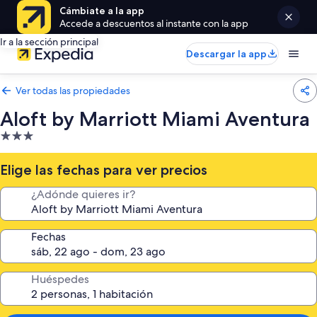
Cámbiate a la app
Accede a descuentos al instante con la app
Ir a la sección principal
Descargar la app
Ver todas las propiedades
Aloft by Marriott Miami Aventura
Propiedad
de
3.0
Elige las fechas para ver precios
estrellas
¿Adónde quieres ir?
Fechas
Huéspedes