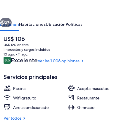
Marriott
Miami
erior
Siguiente
Aventura
27+
Resumen
Habitaciones
Ubicación
Políticas
El
US$ 106
precio
US$ 120 en total
actual
impuestos y cargos incluidos
es
10 ago. - 11 ago.
de
Opiniones
Excelente
8,6
Ver las 1.006 opiniones
8,6 de 10
US$ 106
Servicios principales
Una piscina al aire libre
Piscina
Acepta mascotas
Wifi gratuito
Restaurante
Aire acondicionado
Gimnasio
Ver todos