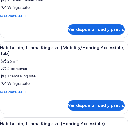
2 camas Queen size
Wifi gratuito
Más
Más detalles
detalles
sobre
Ver disponibilidad y precio
aloft,
Habitación,
2
Ver
Habitación de hotel con una cama grand
4
camas
Habitación, 1 cama King size (Mobility/Hearing Accessible,
todas
Queen
Tub)
size
las
26 m²
fotos
2 personas
de
1 cama King size
Habitación,
1
Wifi gratuito
cama
Más
Más detalles
King
detalles
sobre
size
Ver disponibilidad y precio
Habitación,
(Mobility/Hearing
1
Accessible,
cama
Ver
Una habitación de hotel con cama, escrit
5
Tub)
King
Habitación, 1 cama King size (Hearing Accessible)
todas
size