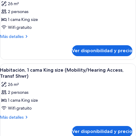
26 m²
(Mobility/Hearing
las
Accessible,
2 personas
fotos
Tub)
de
1 cama King size
Habitación,
Wifi gratuito
1
Más
Más detalles
cama
detalles
King
sobre
Ver disponibilidad y precio
Habitación,
size
1
(Hearing
cama
Ver
Habitación de hotel con una cama grand
Accessible)
4
King
Habitación, 1 cama King size (Mobility/Hearing Access,
todas
size
Transf Shwr)
(Hearing
las
26 m²
Accessible)
fotos
2 personas
de
1 cama King size
Habitación,
1
Wifi gratuito
cama
Más
Más detalles
King
detalles
sobre
size
Ver disponibilidad y precio
Habitación,