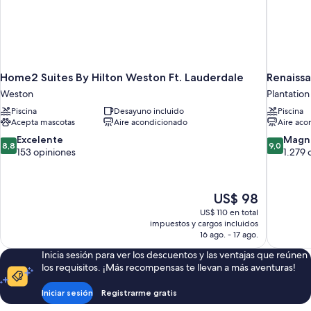
Home2 Suites By Hilton Weston Ft. Lauderdale
Renaissa
Weston
Plantation
Piscina
Desayuno incluido
Piscina
Acepta mascotas
Aire acondicionado
Aire aco
8.8
9.0
Excelente
Magní
8,8
9,0
de
de
153 opiniones
1.279 
10,
10,
Excelente,
Magnífico
153
1.279
El
US$ 98
opiniones
opiniones
precio
US$ 110 en total
actual
impuestos y cargos incluidos
es
16 ago. - 17 ago.
de
Inicia sesión para ver los descuentos y las ventajas que reúnen
US$ 98
los requisitos. ¡Más recompensas te llevan a más aventuras!
Iniciar sesión
Registrarme gratis