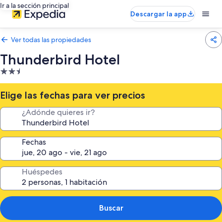
Ir a la sección principal
Descargar la app
Ver todas las propiedades
Thunderbird Hotel
Propiedad
de
2.5
Elige las fechas para ver precios
estrellas
¿Adónde quieres ir?
Fechas
Huéspedes
Buscar