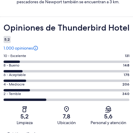
pescadores de Newport también se encuentran a 3 km.
Opiniones
Opiniones de Thunderbird Hotel
5,2
1.000 opiniones
Evaluación:
10 - Excelente
131
10
Evaluación:
8 - Bueno
148
-
8
Excelente.
Evaluación:
6 - Aceptable
175
-
131
6
Bueno.
Evaluación:
4 - Mediocre
206
de
-
148
4
1000
Aceptable.
Evaluación:
2 - Terrible
340
de
-
opiniones
175
2
1000
Mediocre.
de
-
opiniones
206
1000
Terrible.
de
5,2
7,8
5,6
opiniones
340
1000
Limpieza
Ubicación
Personal y atención
de
opiniones
Opiniones
1000