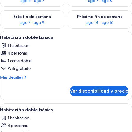
ago 6 - ago 7
ago 7 - ago 8
Consulta la disponibilidad para este fin de semana ago 7 - ag
Consulta la disponibilidad par
Este fin de semana
Próximo fin de semana
ago 7 - ago 9
ago 14 - ago 16
Ver
1 habitación, ropa de cama hipoalergé
9
Habitación doble básica
todas
1 habitación
las
4 personas
fotos
de
1 cama doble
Habitación
Wifi gratuito
doble
Más
Más detalles
básica
detalles
sobre
Ver disponibilidad y precio
Habitación
doble
básica
Ver
1 habitación, ropa de cama hipoalergé
9
Habitación doble básica
todas
1 habitación
las
4 personas
fotos