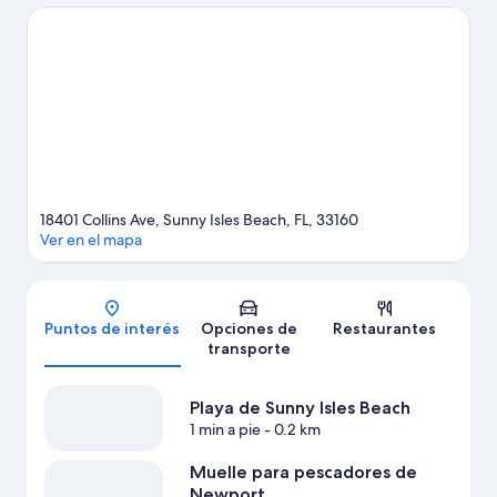
evento o partido? Échale un vistazo a lo que sucede en
Gulfstream Park o Estadio Hard Rock.
Visitar nuestra guía de
viaje de Sunny Isles Beach
18401 Collins Ave, Sunny Isles Beach, FL, 33160
Ver en el mapa
Mapa
Puntos de interés
Opciones de
Restaurantes
transporte
Playa de Sunny Isles Beach
1 min a pie
- 0.2 km
Muelle para pescadores de
Newport