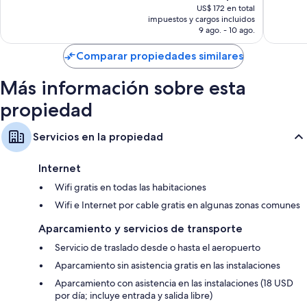
habitaciones:
precio
Beach
661
1.344
US$ 172 en total
actual
opinion
impuestos y cargos incluidos
opiniones
Ropa de cama hipoalergénica y colchones con pillow-top
es
9 ago. - 10 ago.
Baños con bañeras profundas y artículos de tocador gratuitos
de
US$ 132
Comparar propiedades similares
Televisiones de 42 pulgadas con canales de televisión premium
Balcones, refrigeradores y microondas (previa solicitud)
Más información sobre esta
propiedad
Servicios en la propiedad
Internet
Wifi gratis en todas las habitaciones
Wifi e Internet por cable gratis en algunas zonas comunes
Aparcamiento y servicios de transporte
Servicio de traslado desde o hasta el aeropuerto
Aparcamiento sin asistencia gratis en las instalaciones
Aparcamiento con asistencia en las instalaciones (18 USD
por día; incluye entrada y salida libre)