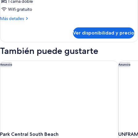
de
1 cama doble
Habitación
Wifi gratuito
doble
Más
Más detalles
básica
detalles
sobre
Ver disponibilidad y precio
Habitación
doble
básica
También puede gustarte
Park Central South Beach
UNFRAME
Anuncio
Anuncio
Park Central South Beach
UNFRAME