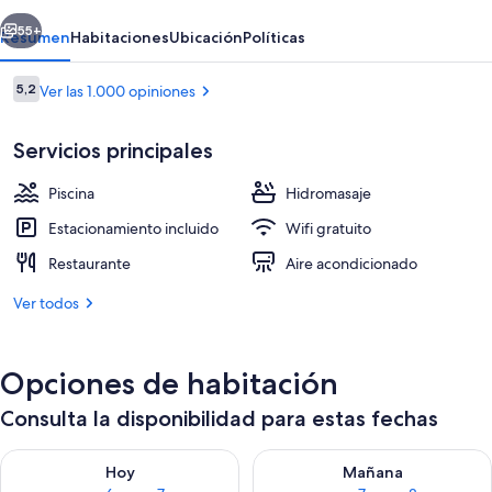
erior
Siguiente
55+
Resumen
Habitaciones
Ubicación
Políticas
Opiniones
5,2
Ver las 1.000 opiniones
5,2 de 10
Servicios principales
Piscina
Hidromasaje
Estacionamiento incluido
Wifi gratuito
Restaurante
Aire acondicionado
En la playa
Ver todos
Opciones de habitación
Consulta la disponibilidad para estas fechas
Consulta la disponibilidad para hoy ago 6 - ago 7
Consulta la disponibilidad pa
Hoy
Mañana