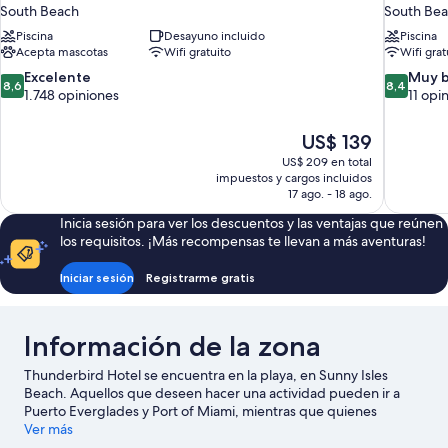
South Beach
South Be
Piscina
Desayuno incluido
Piscina
Acepta mascotas
Wifi gratuito
Wifi grat
8.6
8.4
Excelente
Muy 
8,6
8,4
de
de
1.748 opiniones
11 opi
10,
10,
Excelente,
Muy
El
US$ 139
1.748
bueno,
precio
US$ 209 en total
opiniones
11
actual
impuestos y cargos incluidos
opiniones
es
17 ago. - 18 ago.
de
Inicia sesión para ver los descuentos y las ventajas que reúnen
US$ 139
los requisitos. ¡Más recompensas te llevan a más aventuras!
Iniciar sesión
Registrarme gratis
Información de la zona
Thunderbird Hotel se encuentra en la playa, en Sunny Isles
Beach. Aquellos que deseen hacer una actividad pueden ir a
Puerto Everglades y Port of Miami, mientras que quienes
quieran ir de compras pueden visitar Centro comercial Aventura
Ver más
Mall y Paseo marítimo de Miami Beach. ¿Quieres asistir a un