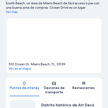
South Beach, un área de Miami Beach de fácil acceso a pie con
una buena zona de compras. Ocean Drive es un lugar
emblemático, y los turistas que quieran ir de compras pueden
Ver más
visitar Zona comercial de Collins Avenue y Lincoln Road Mall.
¿Quieres asistir a un evento o partido? Échale un vistazo al
calendario de actividades de Miami Beach Convention Center o
Estadio Kaseya Center. Las actividades como buceo y snorkel
ofrecen una gran oportunidad de disfrutar del agua y, si buscas
un poco de adrenalina, puedes hacer paracaidismo y ecotours
en los alrededores.
Visitar nuestra guía de viaje de Miami Beach
510 Ocean Dr, Miami Beach, FL, 33139
Ver en el mapa
Mapa
Puntos de interés
Opciones de
Restaurantes
transporte
Distrito histórico de Art Decó