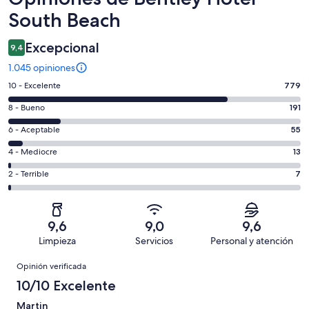
South Beach
Excepcional
9,4
1.045 opiniones
Evaluación:
10 - Excelente
779
10
Evaluación:
8 - Bueno
191
-
8
Excelente.
Evaluación:
6 - Aceptable
55
-
779
6
Bueno.
Evaluación:
4 - Mediocre
13
de
-
191
4
1045
Aceptable.
Evaluación:
2 - Terrible
7
de
-
opiniones
55
2
1045
Mediocre.
de
-
opiniones
13
1045
Terrible.
de
9,6
9,0
9,6
opiniones
7
1045
Limpieza
Servicios
Personal y atención
de
opiniones
Opiniones
1045
Opinión verificada
opiniones
10/10 Excelente
Martin