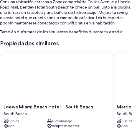
Con una ubicación cercana a Zona comercial de Collins Avenue y Lincoln
Road Mall, Bentley Hotel South Beach te ofrece un bar junto a la piscina,
una terraza en la azotea y una bañera de hidromasaje. Mejora tu swing
en este hotel que cuenta con un campo de práctica. Los huéspedes
podrán mantenerse conectados con wifi gratis en la habitación.
También disfrutarás de los siguientes beneficios durante tu estadía:
Una piscina al aire libre con sillones reclinables de piscina y
Propiedades similares
sombrillas
Loews Miami Beach Hotel – South Beach
Marriott
Uso gratuito de bicicletas, valet parking con cargo y un ascensor
Servicio de portero, servicios de concierge y asistencia turística y
para la compra de entradas
Un cajero automático o servicios bancarios, toallas de playa y
personal multilingüe
Los huéspedes destacan la atención del personal y la ubicación
Características de las habitaciones
Loews
Marriott
Loews Miami Beach Hotel – South Beach
Marrio
Las 51 habitaciones amuebladas de manera individual tienen atenciones
Miami
Stanton
como ropa de cama de alta calidad y aire acondicionado. Además,
South Beach
South B
Beach
South
brindan servicios como wifi gratis y cajas de seguridad. Los huéspedes
Piscina
Hidromasaje
Piscin
Hotel
Beach
dejan muy buenas opiniones sobre la limpieza de las habitaciones en
Spa
Acepta mascotas
Spa
–
South
esta propiedad.