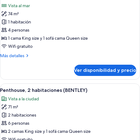
todas
balcón,
Vista al mar
vista
las
al
74 m²
fotos
océano
de
1 habitación
Penthouse,
4 personas
vista
1 cama King size y 1 sofá cama Queen size
al
Wifi gratuito
océano
Más
Más detalles
(BENTLEY)
detalles
sobre
Ver disponibilidad y precio
Penthouse,
vista
al
Ver
Terraza en la azotea con tumbonas, una
9
océano
Penthouse, 2 habitaciones (BENTLEY)
todas
(BENTLEY)
Vista a la ciudad
las
71 m²
fotos
de
2 habitaciones
Penthouse,
6 personas
2
2 camas King size y 1 sofá cama Queen size
habitaciones
Wifi gratuito