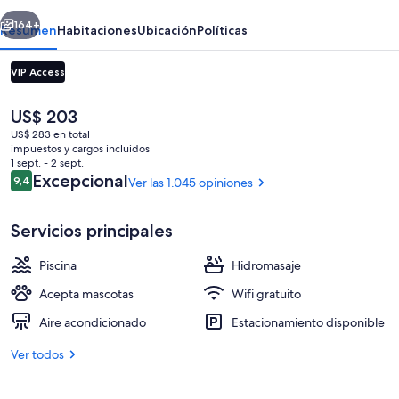
Beach
erior
Siguiente
164+
Resumen
Habitaciones
Ubicación
Políticas
VIP Access
El
US$ 203
precio
US$ 283 en total
actual
impuestos y cargos incluidos
es
1 sept. - 2 sept.
de
Opiniones
Excepcional
9,4
Ver las 1.045 opiniones
9,4 de 10
US$ 203
Una piscina al aire libre, sombrillas, sil
Servicios principales
Piscina
Hidromasaje
Acepta mascotas
Wifi gratuito
Aire acondicionado
Estacionamiento disponible
Ver todos