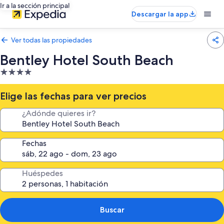
Ir a la sección principal
Descargar la app
Ver todas las propiedades
Bentley Hotel South Beach
Propiedad
de
4.0
Elige las fechas para ver precios
estrellas
¿Adónde quieres ir?
Fechas
Huéspedes
Buscar