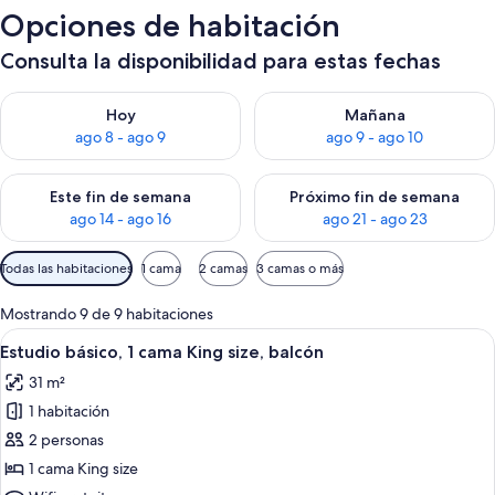
Opciones de habitación
Consulta la disponibilidad para estas fechas
Consulta la disponibilidad para hoy ago 8 - ago 9
Consulta la disponibilidad pa
Hoy
Mañana
ago 8 - ago 9
ago 9 - ago 10
Consulta la disponibilidad para este fin de semana ago 14 - ag
Consulta la disponibilidad pa
Este fin de semana
Próximo fin de semana
ago 14 - ago 16
ago 21 - ago 23
Filtros
Todas las habitaciones
1 cama
2 camas
3 camas o más
disponibles
para
Mostrando 9 de 9 habitaciones
las
Ver
Un edificio residencial de varios nive
7
Estudio básico, 1 cama King size, balcón
habitaciones
todas
31 m²
las
1 habitación
fotos
de
2 personas
Estudio
1 cama King size
básico,