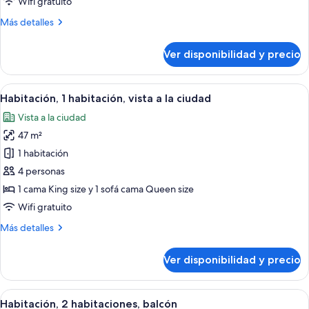
Wifi gratuito
1
Más
Más detalles
cama
detalles
King
sobre
Ver disponibilidad y precio
Estudio
size,
básico,
balcón
1
Ver
Una sala moderna con una mesa de centr
6
cama
Habitación, 1 habitación, vista a la ciudad
todas
King
Vista a la ciudad
size,
las
balcón
47 m²
fotos
de
1 habitación
Habitación,
4 personas
1
1 cama King size y 1 sofá cama Queen size
habitación,
Wifi gratuito
vista
Más
Más detalles
a
detalles
la
sobre
Ver disponibilidad y precio
ciudad
Habitación,
1
habitación,
Ver
Un balcón con mesa y sillas, vistas a u
7
vista
Habitación, 2 habitaciones, balcón