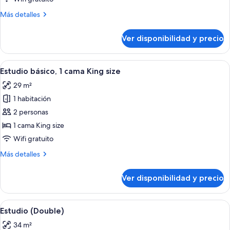
(BENTLEY)
Más
Más detalles
detalles
sobre
Ver disponibilidad y precio
Penthouse,
2
habitaciones
Ver
Habitación de hotel con cama, escritorio
6
(BENTLEY)
Estudio básico, 1 cama King size
todas
29 m²
las
1 habitación
fotos
de
2 personas
Estudio
1 cama King size
básico,
Wifi gratuito
1
Más
Más detalles
cama
detalles
King
sobre
Ver disponibilidad y precio
Estudio
size
básico,
1
Ver
Habitación de hotel con dos camas, ki
5
cama
Estudio (Double)
todas
King
34 m²
size
las