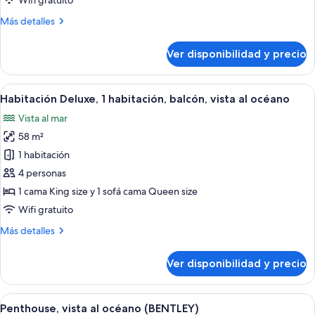
Wifi gratuito
vista
Más
Más detalles
al
detalles
océano
sobre
Ver disponibilidad y precio
Habitación,
1
habitación,
Ver
Un balcón con mesa y sillas de madera,
6
vista
Habitación Deluxe, 1 habitación, balcón, vista al océano
todas
al
Vista al mar
océano
las
58 m²
fotos
de
1 habitación
Habitación
4 personas
Deluxe,
1 cama King size y 1 sofá cama Queen size
1
Wifi gratuito
habitación,
Más
Más detalles
balcón,
detalles
vista
sobre
Ver disponibilidad y precio
al
Habitación
Deluxe,
océano
1
Ver
Terraza en la azotea con sillones de de
6
habitación,
Penthouse, vista al océano (BENTLEY)