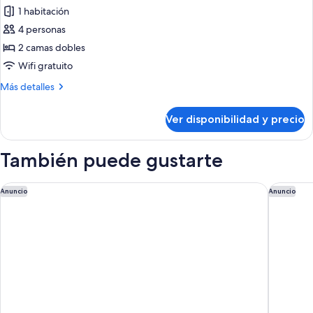
1 habitación
fotos
de
4 personas
Estudio
2 camas dobles
(Double)
Wifi gratuito
Más
Más detalles
detalles
sobre
Ver disponibilidad y precio
Estudio
(Double)
También puede gustarte
Miami Marriott Biscayne Bay
Park Cen
Anuncio
Anuncio