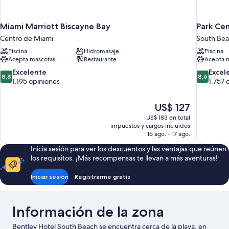
Miami Marriott Biscayne Bay
Park Cen
Centro de Miami
South Be
Piscina
Hidromasaje
Piscina
Acepta mascotas
Restaurante
Acepta 
8.8
8.6
Excelente
Excel
8,8
8,6
de
de
1.195 opiniones
1.757 
10,
10,
Excelente,
Excelente
El
US$ 127
1.195
1.757
precio
opiniones
opiniones
US$ 183 en total
actual
impuestos y cargos incluidos
es
16 ago. - 17 ago.
de
Inicia sesión para ver los descuentos y las ventajas que reúnen
US$ 127
los requisitos. ¡Más recompensas te llevan a más aventuras!
Iniciar sesión
Registrarme gratis
Información de la zona
Bentley Hotel South Beach se encuentra cerca de la playa, en