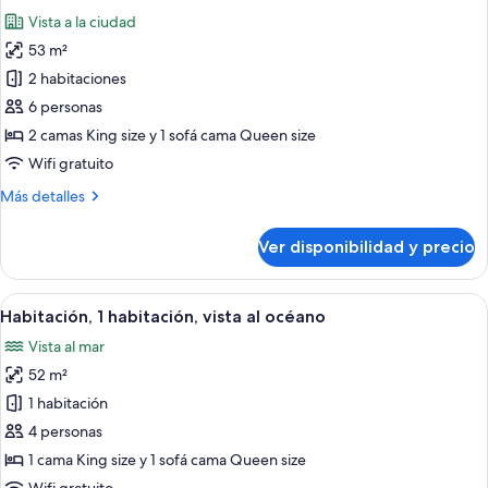
todas
a
Vista a la ciudad
la
las
ciudad
53 m²
fotos
de
2 habitaciones
Habitación,
6 personas
2
2 camas King size y 1 sofá cama Queen size
habitaciones,
Wifi gratuito
balcón
Más
Más detalles
detalles
sobre
Ver disponibilidad y precio
Habitación,
2
habitaciones,
Ver
Habitación de hotel con un ventanal 
6
balcón
Habitación, 1 habitación, vista al océano
todas
Vista al mar
las
52 m²
fotos
de
1 habitación
Habitación,
4 personas
1
1 cama King size y 1 sofá cama Queen size
habitación,