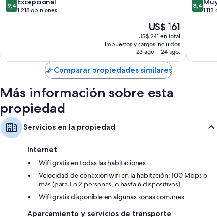
South
Beach
9.4
8.4
Excepcional
Muy
9,4
8,4
Beach
También se incluyen los siguientes beneficios adicionales en todas las
de
de
1.218 opiniones
1.113
South
habitaciones:
10,
10,
El
US$ 161
Beach
Excepcional,
Muy
precio
Cunas gratuitas y camas adicionales gratuitas
1.218
bueno,
US$ 241 en total
actual
impuestos y cargos incluidos
opiniones
1.113
Sábanas de algodón egipcio y colchones con pillow-top
es
23 ago. - 24 ago.
opinion
Baños con duchas y artículos de tocador gratuitos
de
US$ 161
Comparar propiedades similares
Televisiones de alta definición con canales de televisión premium
Armarios o vestidores, refrigeradores y microondas
Más información sobre esta
propiedad
Servicios en la propiedad
Internet
Wifi gratis en todas las habitaciones
Velocidad de conexión wifi en la habitación: 100 Mbps o
más (para 1 o 2 personas, o hasta 6 dispositivos)
Wifi gratis disponible en algunas zonas comunes
Aparcamiento y servicios de transporte