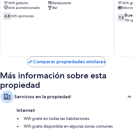
También se incluyen los siguientes beneficios adicionales en todas las
Wifi gratuito
Restaurante
Wifi g
Dining
At
habitaciones:
Aire acondicionado
Bar
Micro
North
Mine
Beach
Hospital
6.8
7.2
Bue
6,8
335 opiniones
Baños con bañeras con ducha y artículos de tocador gratuitos
7,2
Mid
de
de
116 o
Televisiones LCD de 32 pulgadas con canales de televisión digitales
Beach
10,
10,
335
Bueno,
Refrigeradores, ventiladores de techo y servicio de limpieza diario
opiniones
116
opinion
Comparar propiedades similares
Más información sobre esta
propiedad
Servicios en la propiedad
Internet
Wifi gratis en todas las habitaciones
Wifi gratis disponible en algunas zonas comunes