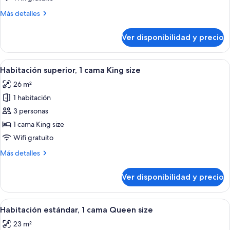
cama
Más
Más detalles
King
detalles
size
sobre
Ver disponibilidad y precio
Habitación
estándar,
1
Ver
Un dormitorio ordenado con cama, mesi
5
cama
Habitación superior, 1 cama King size
todas
King
26 m²
size
las
1 habitación
fotos
de
3 personas
Habitación
1 cama King size
superior,
Wifi gratuito
1
Más
Más detalles
cama
detalles
King
sobre
Ver disponibilidad y precio
Habitación
size
superior,
1
Ver
Habitación de hotel con una cama, un es
10
cama
Habitación estándar, 1 cama Queen size
todas
King
23 m²
size
las