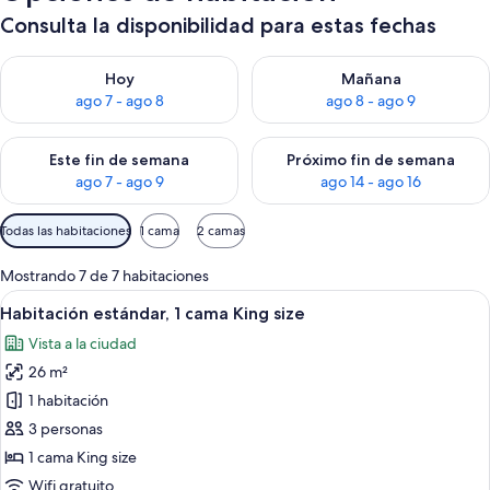
Consulta la disponibilidad para estas fechas
Consulta la disponibilidad para hoy ago 7 - ago 8
Consulta la disponibilidad pa
Hoy
Mañana
ago 7 - ago 8
ago 8 - ago 9
Consulta la disponibilidad para este fin de semana ago 7 - ag
Consulta la disponibilidad par
Este fin de semana
Próximo fin de semana
ago 7 - ago 9
ago 14 - ago 16
Filtros
Todas las habitaciones
1 cama
2 camas
disponibles
para
Mostrando 7 de 7 habitaciones
las
Ver
Una habitación de hotel con cama, mesi
3
Habitación estándar, 1 cama King size
habitaciones
todas
Vista a la ciudad
las
26 m²
fotos
de
1 habitación
Habitación
3 personas
estándar,
1 cama King size
1
Wifi gratuito