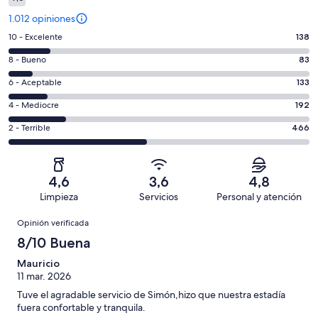
1.012 opiniones
Evaluación:
10 - Excelente
138
10
Evaluación:
8 - Bueno
83
-
8
Excelente.
Evaluación:
6 - Aceptable
133
-
138
6
Bueno.
Evaluación:
4 - Mediocre
192
de
-
83
4
1012
Aceptable.
Evaluación:
2 - Terrible
466
de
-
opiniones
133
2
1012
Mediocre.
de
-
opiniones
192
1012
Terrible.
de
4,6
3,6
4,8
opiniones
466
1012
Limpieza
Servicios
Personal y atención
de
opiniones
Opiniones
1012
Opinión verificada
opiniones
8/10 Buena
Mauricio
11 mar. 2026
Tuve el agradable servicio de Simón,hizo que nuestra estadía
fuera confortable y tranquila.