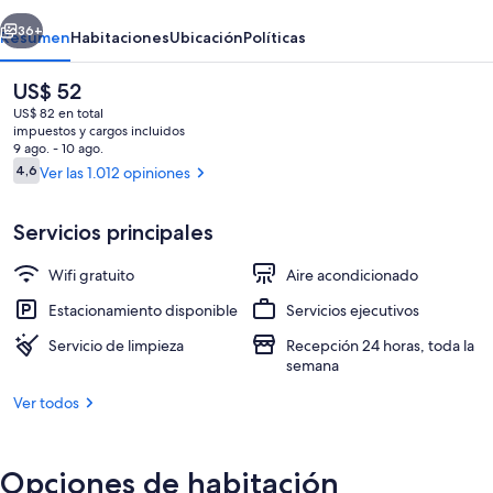
erior
Siguiente
36+
Resumen
Habitaciones
Ubicación
Políticas
El
US$ 52
precio
US$ 82 en total
actual
impuestos y cargos incluidos
es
9 ago. - 10 ago.
de
Opiniones
4,6
Ver las 1.012 opiniones
4,6 de 10
US$ 52
Servicios principales
Sala de estar en el lobby
Wifi gratuito
Aire acondicionado
Estacionamiento disponible
Servicios ejecutivos
Servicio de limpieza
Recepción 24 horas, toda la
semana
Ver todos
Opciones de habitación