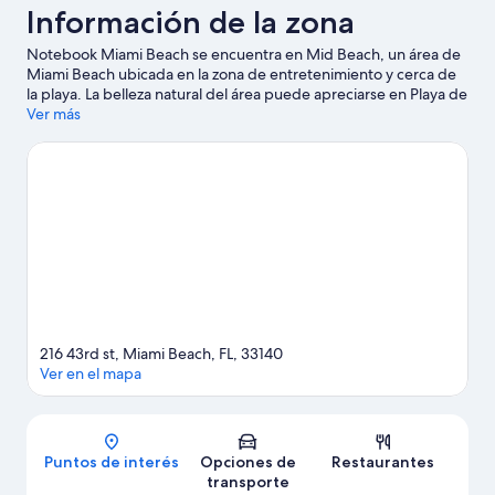
Información de la zona
Notebook Miami Beach se encuentra en Mid Beach, un área de
Miami Beach ubicada en la zona de entretenimiento y cerca de
la playa. La belleza natural del área puede apreciarse en Playa de
Miami Beach y Parque Lummus Park Beach, mientras que
Ver más
Parque Bayfront y Complejo de convenciones y entretenimiento
James L. Knight Center son lugares culturales destacados. Asiste
a un evento o partido en Miami Beach Convention Center, y haz
algo de tiempo para conocer Museo y jardines de Vizcaya, una
de las atracciones imperdibles del lugar. En la zona puedes
practicar actividades como buceo, snorkel y ski acuático, o
disfrutar del aire libre mientras haces paracaidismo.
Visitar
nuestra guía de viaje de Miami Beach
216 43rd st, Miami Beach, FL, 33140
Ver en el mapa
Mapa
Puntos de interés
Opciones de
Restaurantes
transporte