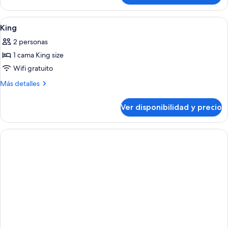
Ver
Ropa de cama de alta calidad y cortin
2
King
todas
2 personas
las
1 cama King size
fotos
de
Wifi gratuito
King
Más
Más detalles
detalles
sobre
Ver disponibilidad y precio
King