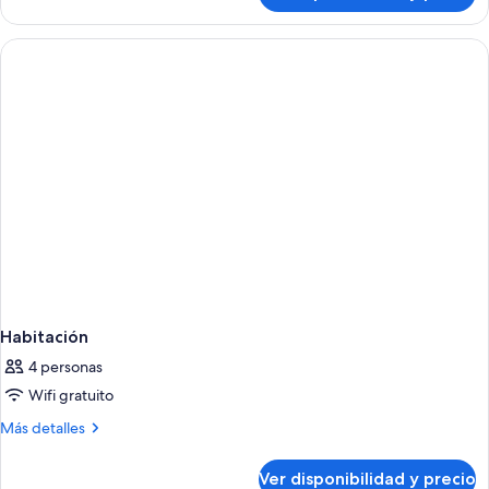
estándar,
2
camas
individuales
Habitación
4 personas
Wifi gratuito
Más
Más detalles
detalles
sobre
Ver disponibilidad y precio
Habitación