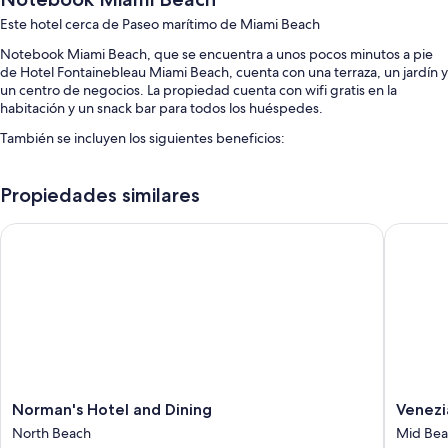
Este hotel cerca de Paseo marítimo de Miami Beach
Notebook Miami Beach, que se encuentra a unos pocos minutos a pie
de Hotel Fontainebleau Miami Beach, cuenta con una terraza, un jardín y
un centro de negocios. La propiedad cuenta con wifi gratis en la
habitación y un snack bar para todos los huéspedes.
También se incluyen los siguientes beneficios:
Estacionamiento con cargo, check-out exprés y áreas para no
fumadores
Propiedades similares
Asistencia turística y para la compra de entradas, una sala de
Norman's Hotel and Dining
Venezia 
computadoras y recepción disponible las 24 horas
Televisión en las áreas comunes, un ascensor y personal multilingüe
Los huéspedes dejan excelentes opiniones sobre la ubicación
Características de las habitaciones
Las 51 habitaciones amuebladas de manera individual proporcionan
atenciones como ropa de cama de alta calidad y aire acondicionado.
También brindan servicios como wifi gratis. Los huéspedes dejan
buenas opiniones sobre la limpieza de las habitaciones en esta
Norman's
Venezia
Norman's Hotel and Dining
Venezi
propiedad.
Hotel
hotel
North Beach
Mid Be
and
by