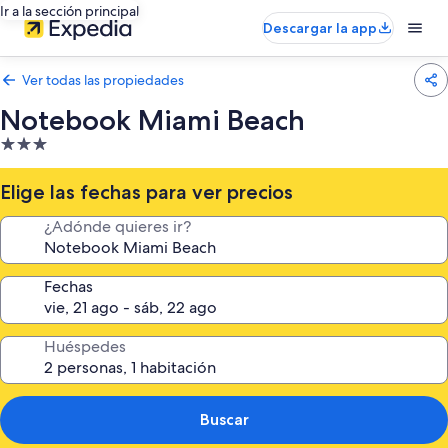
Ir a la sección principal
Descargar la app
Ver todas las propiedades
Notebook Miami Beach
Propiedad
de
3.0
Elige las fechas para ver precios
estrellas
¿Adónde quieres ir?
Fechas
Huéspedes
Buscar