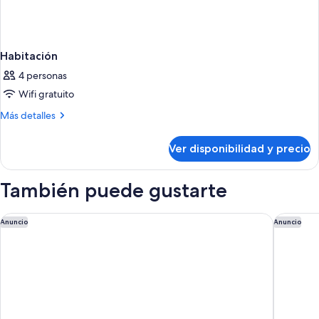
Habitación
4 personas
Wifi gratuito
Más
Más detalles
detalles
sobre
Ver disponibilidad y precio
Habitación
También puede gustarte
UNFRAMED, Autograph Collection
The St. 
Anuncio
Anuncio