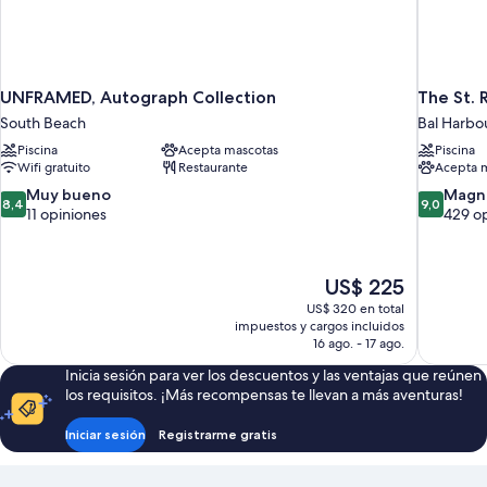
UNFRAMED, Autograph Collection
The St. 
South Beach
Bal Harbo
Piscina
Acepta mascotas
Piscina
Wifi gratuito
Restaurante
Acepta 
8.4
9.0
Muy bueno
Magní
8,4
9,0
de
de
11 opiniones
429 o
10,
10,
Muy
Magnífico
bueno,
429
El
US$ 225
11
opiniones
precio
US$ 320 en total
opiniones
actual
impuestos y cargos incluidos
es
16 ago. - 17 ago.
de
Inicia sesión para ver los descuentos y las ventajas que reúnen
US$ 225
los requisitos. ¡Más recompensas te llevan a más aventuras!
Iniciar sesión
Registrarme gratis