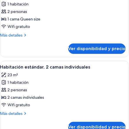
1 habitación
fotos
de
2 personas
Habitación
1 cama Queen size
estándar,
Wifi gratuito
1
Más
Más detalles
cama
detalles
Queen
sobre
Ver disponibilidad y precio
Habitación
size
estándar,
1
Ver
Habitación de hotel con dos camas, ven
8
cama
Habitación estándar, 2 camas individuales
todas
Queen
23 m²
size
las
1 habitación
fotos
de
2 personas
Habitación
2 camas individuales
estándar,
Wifi gratuito
2
Más
Más detalles
camas
detalles
individuales
sobre
Ver disponibilidad y precio
Habitación