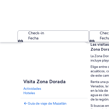
Check-in
Chec
Fecha
Fech
Ver mapa
Las visita
Zona Dora
La Zona Dora
incluye play
Elige entre 
acuáticos, co
de este ca
Una playa arenosa 
Visita Zona Dorada
Renta una pa
Venados, la 
Actividades
en la Isla d
Hoteles
agua es clar
de la región.
Guía de viaje de Mazatlán
Si buscas en