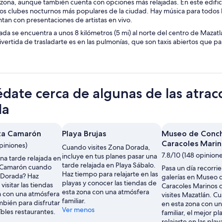
a zona, aunque también cuenta con opciones más relajadas. En este edifici
os clubes nocturnos más populares de la ciudad. Hay música para todos l
tan con presentaciones de artistas en vivo.
da se encuentra a unos 8 kilómetros (5 mi) al norte del centro de Mazat
vertida de trasladarte es en las pulmonías, que son taxis abiertos que p
date cerca de algunas de las atra
da
ta Camarón
Playa Brujas
Museo de Conch
Caracoles Marin
piniones)
Cuando visites Zona Dorada,
7.8/10 (148 opinione
incluye en tus planes pasar una
una tarde relajada en
tarde relajada en Playa Sábalo.
a Camarón cuando
Pasa un día recorri
Haz tiempo para relajarte en las
a Dorada? Haz
galerías en Museo 
playas y conocer las tiendas de
visitar las tiendas
Caracoles Marinos
esta zona con una atmósfera
a con una atmósfera
visites Mazatlán. C
familiar.
ambién para disfrutar
en esta zona con u
Ver menos
íbles restaurantes.
familiar, el mejor pl
relajarte en las play