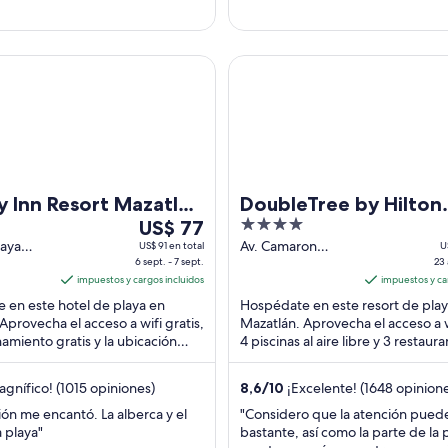
n Resort Mazatlan by IHG
DoubleTree by Hilton Mazatla
y Inn Resort Mazatlan
DoubleTree by Hilton
Del
4
US$ 77
Mazatlan
6
out
laya
Av. Camaron
US$ 91 en total
U
220,
6 sept. - 7 sept.
Sabalo 905, Zona
23 
sept
of
ada
impuestos y cargos incluidos
Costera Mazatlán
impuestos y ca
al
5
SIN
SIN
 en este hotel de playa en
Hospédate en este resort de play
7
Aprovecha el acceso a wifi gratis,
Mazatlán. Aprovecha el acceso a wi
sept,
namiento gratis y la ubicación
4 piscinas al aire libre y 3 restaura
el
laya. Estarás muy cerca de ...
Nuestros huéspedes destacan la pi
precio
gnífico! (1015 opiniones)
8,6
/
10
¡Excelente! (1648 opinion
por
noche
ión me encantó. La alberca y el
"Considero que la atención pued
a playa"
bastante, así como la parte de la p
es