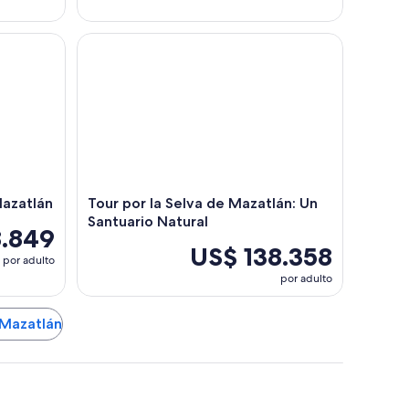
tlán
Tour por la Selva de Mazatlán: Un Santuario Natura
Mazatlán
Tour por la Selva de Mazatlán: Un
Santuario Natural
8.849
US$ 138.358
por adulto
por adulto
 Mazatlán