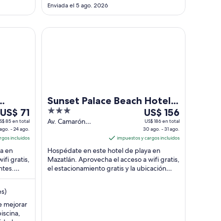
Enviada el 5 ago. 2026
n
Sunset Palace Beach Hotel - All Inclusive
Sunset Palace Beach Hotel -
Del
3
Del
US$ 71
All Inclusive
US$ 156
23
out
30
Av. Camarón
S$ 85 en total
US$ 186 en total
ago. - 24 ago.
Sábalo No. 1927
30 ago. - 31 ago.
ago
of
ago
rgos incluidos
Mazatlán SIN
impuestos y cargos incluidos
al
5
al
a en
Hospédate en este hotel de playa en
24
31
fi gratis,
Mazatlán. Aprovecha el acceso a wifi gratis,
ago,
ago,
ntes.
el estacionamiento gratis y la ubicación
el
el
scina ...
sobre la playa. Estarás muy cerca de ...
precio
precio
es)
por
por
noche
noche
e mejorar
iscina,
es
es