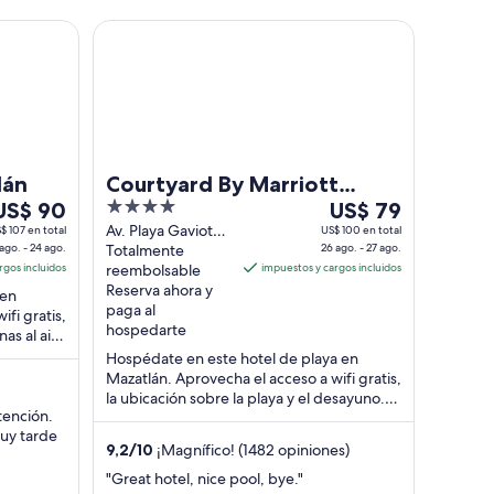
Courtyard By Marriott Mazatlan Beach Resort
lán
Courtyard By Marriott
el
4
Del
US$ 90
Mazatlan Beach Resort
US$ 79
23
out
26
Av. Playa Gaviotas
$ 107 en total
US$ 100 en total
ago. - 24 ago.
214 Mazatlán
Totalmente
26 ago. - 27 ago.
ago
of
ago
rgos incluidos
Sinaloa
reembolsable
impuestos y cargos incluidos
l
5
al
Reserva ahora y
 en
24
27
paga al
fi gratis,
go,
ago,
hospedarte
nas al aire
l
el
an ...
Hospédate en este hotel de playa en
recio
precio
Mazatlán. Aprovecha el acceso a wifi gratis,
por
por
la ubicación sobre la playa y el desayuno.
noche
noche
atención.
Nuestros huéspedes destacan la atención
uy tarde
s
...
es
9,2
/
10
¡Magnífico! (1482 opiniones)
de
de
"Great hotel, nice pool, bye."
US$ 90
US$ 79