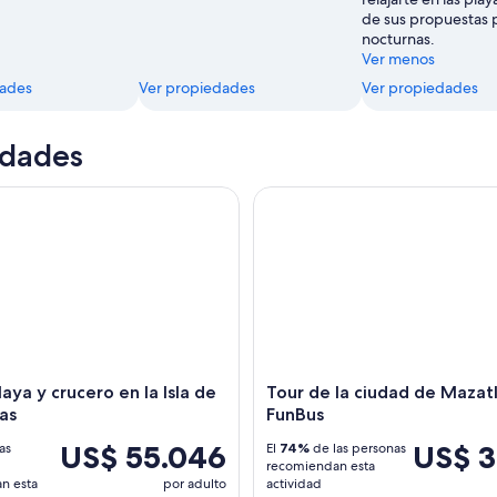
de sus propuestas p
nocturnas.
Ver menos
dades
Ver propiedades
Ver propiedades
idades
ya y crucero en la Isla de las Piedras
Tour de la ciudad de Mazatlá
laya y crucero en la Isla de
Tour de la ciudad de Mazatl
ras
FunBus
US$ 55.046
US$ 3
as
El
74%
de las personas
recomiendan esta
n esta
por adulto
actividad