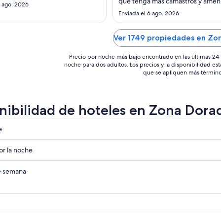
que tenga más camastros y amen
de
7 ago. 2026
Se ve descuidado para lo poco qu
US$ 77
Enviada el 6 ago. 2026
hotel abierto."
Ver 1749 propiedades en Zo
Precio por noche más bajo encontrado en las últimas 24 
noche para dos adultos. Los precios y la disponibilidad est
que se apliquen más término
nibilidad de hoteles en Zona Dora
e
r la noche
ades
de semana
ades
ades