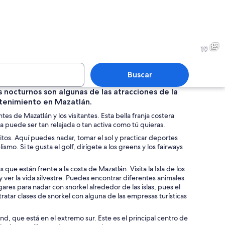
 concurrida con coches, palmeras y diversas tiendas, incluyendo Tony's Terra
Una calle concurrida con coch
19
Buscar
bes nocturnos son algunas de las atracciones de la
etenimiento en Mazatlán.
 con gente nadando y tomando el sol, palmeras y un edificio blanco con una
Una calle concurrida con un 
tes de Mazatlán y los visitantes. Esta bella franja costera
na puede ser tan relajada o tan activa como tú quieras.
ritos. Aquí puedes nadar, tomar el sol y practicar deportes
ismo. Si te gusta el golf, dirígete a los greens y los fairways
s al fondo.
 que están frente a la costa de Mazatlán. Visita la Isla de los
s y ver la vida silvestre. Puedes encontrar diferentes animales
ares para nadar con snorkel alrededor de las islas, pues el
ratar clases de snorkel con alguna de las empresas turísticas
d, que está en el extremo sur. Este es el principal centro de