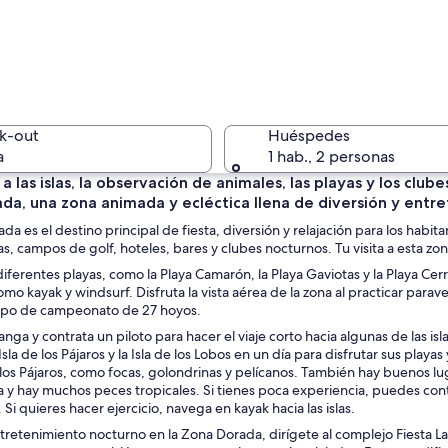
Una calle
k-out
Huéspedes
a
1 hab., 2 personas
s a las islas, la observación de animales, las playas y los clu
da, una zona animada y ecléctica llena de diversión y entr
Una playa
da es el destino principal de fiesta, diversión y relajación para los habitan
as, campos de golf, hoteles, bares y clubes nocturnos. Tu visita a esta zo
diferentes playas, como la Playa Camarón, la Playa Gaviotas y la Playa Cer
mo kayak y windsurf. Disfruta la vista aérea de la zona al practicar paravel
mpo de campeonato de 27 hoyos.
con dos bancos de piedra mirando al mar, con afloramientos rocosos y colina
nga y contrata un piloto para hacer el viaje corto hacia algunas de las islas
Isla de los Pájaros y la Isla de los Lobos en un día para disfrutar sus playa
e los Pájaros, como focas, golondrinas y pelícanos. También hay buenos lug
a y hay muchos peces tropicales. Si tienes poca experiencia, puedes cont
 Si quieres hacer ejercicio, navega en kayak hacia las islas.
tretenimiento nocturno en la Zona Dorada, dirígete al complejo Fiesta Lan