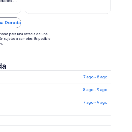
idades.
de
de
e tiene el
US$ 71
US$ 156
na Dorada
horas para una estadía de una
án sujetos a cambios. Es posible
s.
da
7 ago - 8 ago
8 ago - 9 ago
7 ago - 9 ago