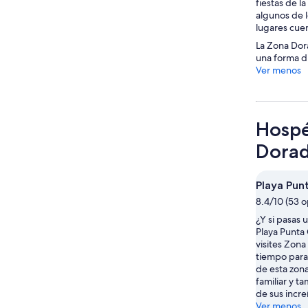
fiestas de l
algunos de l
lugares cuen
La Zona Dora
una forma di
Ver menos
Hospé
Dora
Playa Pun
8.4/10 (53 o
¿Y si pasas 
Playa Punt
visites Zon
tiempo para 
de esta zon
familiar y t
de sus incre
Ver menos