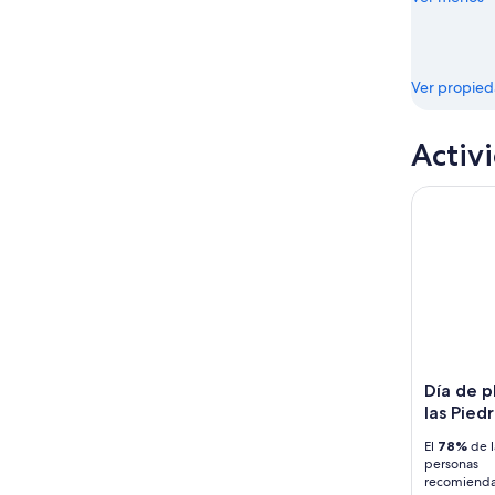
Ver propie
Activ
Día de pla
Día de p
las Pied
El
78%
de l
personas
recomienda