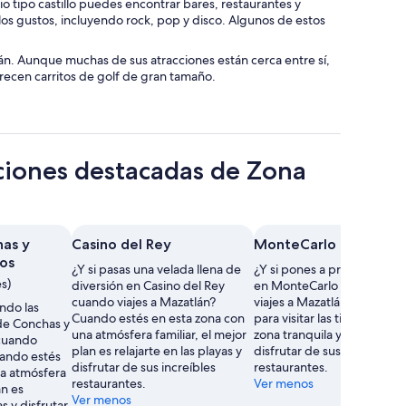
o tipo castillo puedes encontrar bares, restaurantes y
os gustos, incluyendo rock, pop y disco. Algunos de estos
lán. Aunque muchas de sus atracciones están cerca entre sí,
arecen carritos de golf de gran tamaño.
cciones destacadas de Zona
as y
Casino del Rey
MonteCarlo Casino
os
¿Y si pasas una velada llena de
¿Y si pones a prueba tu su
s)
diversión en Casino del Rey
en MonteCarlo Casino cua
cuando viajes a Mazatlán?
viajes a Mazatlán? Haz tie
endo las
Cuando estés en esta zona con
para visitar las tiendas de e
de Conchas y
una atmósfera familiar, el mejor
zona tranquila y también p
 cuando
plan es relajarte en las playas y
disfrutar de sus increíbles
uando estés
disfrutar de sus increíbles
restaurantes.
na atmósfera
restaurantes.
Ver menos
an es
Ver menos
as y disfrutar