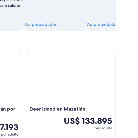
ara salidas
Ver propiedades
Ver propiedades
n por FunBus
Deer Island en Mazatlán
án por
Deer Island en Mazatlán
US$ 133.895
7.193
por adulto
por adulto