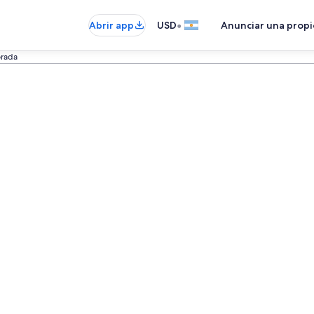
•
Abrir app
USD
Anunciar una prop
rada