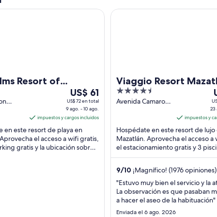
Resort of Mazatlan
Viaggio Resort Mazatlán
lms Resort of
Viaggio Resort Mazat
Del
4.5
D
lan
US$ 61
9
out
on
Avenida Camaron
US$ 72 en total
US
6, Zona
9 ago. - 10 ago.
Sabalo Mazatlán
23 
ago
of
zatlán
impuestos y cargos incluidos
Sinaloa
impuestos y ca
al
5
a
 en este resort de playa en
Hospédate en este resort de lujo
10
Aprovecha el acceso a wifi gratis,
Mazatlán. Aprovecha el acceso a wi
ago,
a
arking gratis y la ubicación sobre
el estacionamiento gratis y 3 pisci
el
e
Nuestros huéspedes destacan ...
libre. Nuestros huéspedes destac
precio
p
9
/
10
¡Magnífico! (1976 opiniones)
por
noche
"Estuvo muy bien el servicio y la 
La observación es que pasaban m
es
e
a hacer el aseo de la habituación"
de
US$ 61
Enviada el 6 ago. 2026