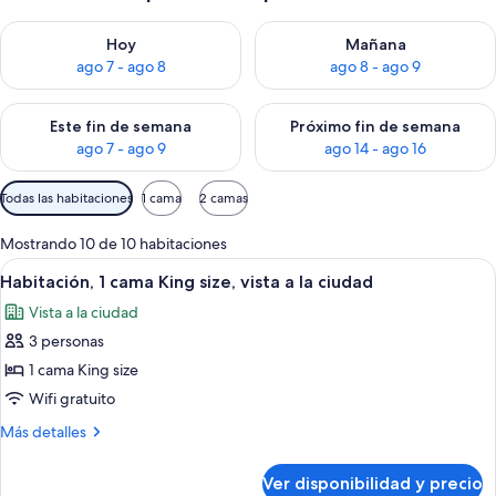
Consulta la disponibilidad para hoy ago 7 - ago 8
Consulta la disponibilidad pa
Hoy
Mañana
ago 7 - ago 8
ago 8 - ago 9
Consulta la disponibilidad para este fin de semana ago 7 - ag
Consulta la disponibilidad par
Este fin de semana
Próximo fin de semana
ago 7 - ago 9
ago 14 - ago 16
Filtros
Todas las habitaciones
1 cama
2 camas
disponibles
para
Mostrando 10 de 10 habitaciones
las
Ver
Habitación de hotel con cama, televisió
4
Habitación, 1 cama King size, vista a la ciudad
habitaciones
todas
Vista a la ciudad
las
3 personas
fotos
de
1 cama King size
Habitación,
Wifi gratuito
1
Más
Más detalles
cama
detalles
King
sobre
Ver disponibilidad y precio
Habitación,