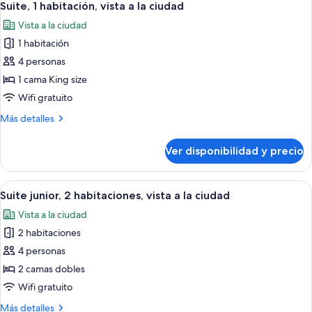
6
habitación,
Suite, 1 habitación, vista a la ciudad
todas
vista
Vista a la ciudad
al
las
océano
1 habitación
fotos
de
4 personas
Suite,
1 cama King size
1
Wifi gratuito
habitación,
Más
Más detalles
vista
detalles
a
sobre
Ver disponibilidad y precio
Suite,
la
1
ciudad
habitación,
Ver
Habitación de hotel con cama, escritori
4
vista
Suite junior, 2 habitaciones, vista a la ciudad
todas
a
Vista a la ciudad
la
las
ciudad
2 habitaciones
fotos
de
4 personas
Suite
2 camas dobles
junior,
Wifi gratuito
2
Más
Más detalles