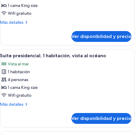
de
1 cama King size
Suite
Wifi gratuito
ejecutiva,
Más
Más detalles
1
detalles
habitación,
sobre
Ver disponibilidad y precio
Suite
vista
ejecutiva,
a
1
Ver
Un campo de golf con búnkeres, árboles
la
11
habitación,
Suite presidencial, 1 habitación, vista al océano
todas
vista
ciudad
Vista al mar
a
las
la
1 habitación
fotos
ciudad
de
4 personas
Suite
1 cama King size
presidencial,
Wifi gratuito
1
Más
Más detalles
habitación,
detalles
vista
sobre
Ver disponibilidad y precio
Suite
al
presidencial,
océano
1
Ver
Una habitación de hotel con una cama g