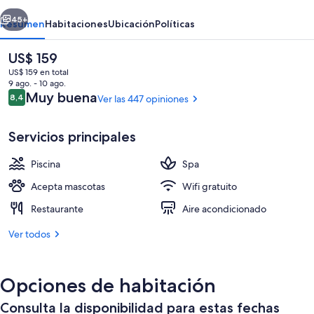
Plata
erior
Siguiente
Hotel
45+
Resumen
Habitaciones
Ubicación
Políticas
El
US$ 159
precio
US$ 159 en total
actual
9 ago. - 10 ago.
es
Opiniones
Muy buena
8,4
Ver las 447 opiniones
8,4 de 10
de
US$ 159
Servicios principales
Piscina
Spa
Vista desde la propiedad
Acepta mascotas
Wifi gratuito
Restaurante
Aire acondicionado
Ver todos
Opciones de habitación
Consulta la disponibilidad para estas fechas