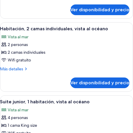
cama
detalles
King
sobre
Ver disponibilidad y precio
Habitación,
size,
1
vista
cama
Ver
Habitación de hotel con dos camas, tele
al
4
King
Habitación, 2 camas individuales, vista al océano
todas
size,
océano
Vista al mar
vista
las
al
2 personas
fotos
océano
de
2 camas individuales
Habitación,
Wifi gratuito
2
Más
Más detalles
camas
detalles
individuales,
sobre
Ver disponibilidad y precio
Habitación,
vista
2
al
camas
Ver
Un campo de golf con búnkeres, árboles
océano
3
individuales,
Suite junior, 1 habitación, vista al océano
todas
vista
Vista al mar
al
las
océano
4 personas
fotos
de
1 cama King size
Suite