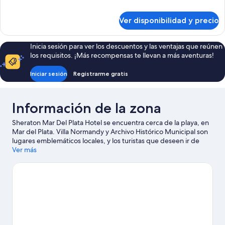
habitaciones,
detalles
vista
sobre
Ver disponibilidad y precio
Suite
a
junior,
la
2
Inicia sesión para ver los descuentos y las ventajas que reúnen
ciudad
habitaciones,
los requisitos. ¡Más recompensas te llevan a más aventuras!
vista
a
Iniciar sesión
Registrarme gratis
la
ciudad
Información de la zona
Sheraton Mar Del Plata Hotel se encuentra cerca de la playa, en
Mar del Plata. Villa Normandy y Archivo Histórico Municipal son
lugares emblemáticos locales, y los turistas que deseen ir de
compras pueden visitar Martín Miguel de Güemes y Centro
Ver más
comercial y cultural Paseo Aldrey. ¿Viajas con niños? No te
pierdas Calle Alem, o asiste a un evento o partido en Estadio
polideportivo Islas Malvinas. Encontrarás muchas opciones para
conocer la zona con actividades como golf.
Visitar nuestra guía
de viaje de Mar del Plata