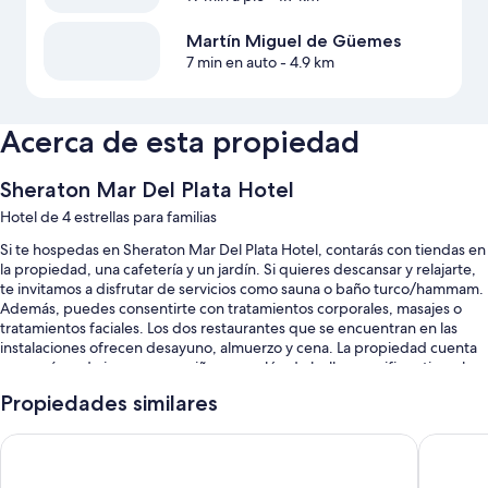
Martín Miguel de Güemes
7 min en auto
- 4.9 km
Acerca de esta propiedad
Sheraton Mar Del Plata Hotel
Hotel de 4 estrellas para familias
Si te hospedas en Sheraton Mar Del Plata Hotel, contarás con tiendas en
la propiedad, una cafetería y un jardín. Si quieres descansar y relajarte,
te invitamos a disfrutar de servicios como sauna o baño turco/hammam.
Además, puedes consentirte con tratamientos corporales, masajes o
tratamientos faciales. Los dos restaurantes que se encuentran en las
instalaciones ofrecen desayuno, almuerzo y cena. La propiedad cuenta
con un área de juegos para niños, un salón de belleza y wifi gratis en la
habitación, con una velocidad de 50 Mbps o más, para todos los
Propiedades similares
huéspedes.
También se incluyen los siguientes beneficios:
Hotel Aatrac
Hotel Sp
Una piscina al aire libre de temporada y una piscina techada