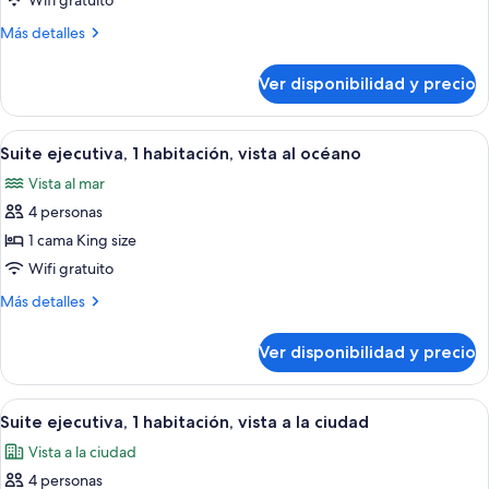
Wifi gratuito
junior,
Más
Más detalles
1
detalles
habitación,
sobre
Ver disponibilidad y precio
Suite
vista
junior,
al
1
Ver
Habitación de hotel con una cama grand
océano
5
habitación,
Suite ejecutiva, 1 habitación, vista al océano
todas
vista
Vista al mar
al
las
océano
4 personas
fotos
de
1 cama King size
Suite
Wifi gratuito
ejecutiva,
Más
Más detalles
1
detalles
habitación,
sobre
Ver disponibilidad y precio
Suite
vista
ejecutiva,
al
1
Ver
Habitación de hotel con una cama grande
océano
4
habitación,
Suite ejecutiva, 1 habitación, vista a la ciudad
todas
vista
Vista a la ciudad
al
las
océano
4 personas
fotos