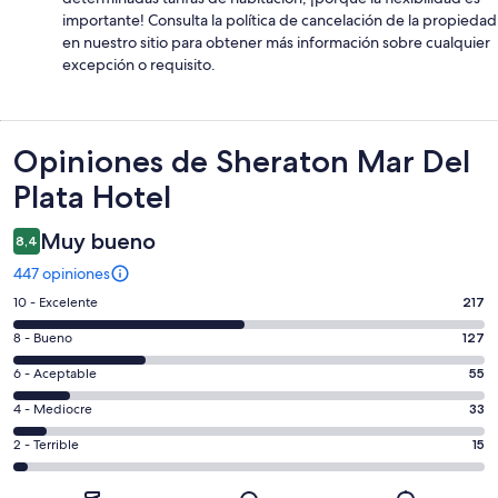
importante! Consulta la política de cancelación de la propiedad
en nuestro sitio para obtener más información sobre cualquier
excepción o requisito.
Opiniones
Opiniones de Sheraton Mar Del
Plata Hotel
Muy bueno
8,4
447 opiniones
Evaluación:
10 - Excelente
217
10
Evaluación:
8 - Bueno
127
-
8
Excelente.
Evaluación:
6 - Aceptable
55
-
217
6
Bueno.
Evaluación:
4 - Mediocre
33
de
-
127
4
447
Aceptable.
Evaluación:
2 - Terrible
15
de
-
opiniones
55
2
447
Mediocre.
de
-