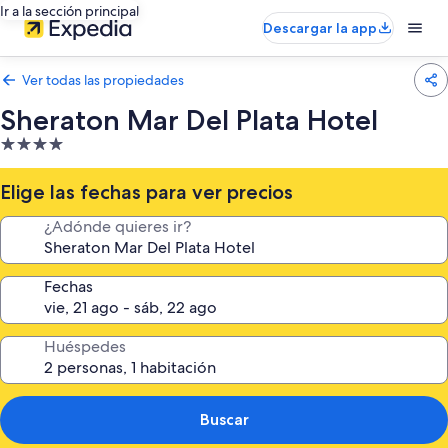
Ir a la sección principal
Descargar la app
Ver todas las propiedades
Sheraton Mar Del Plata Hotel
Propiedad
de
4.0
Elige las fechas para ver precios
estrellas
¿Adónde quieres ir?
Fechas
Huéspedes
Buscar