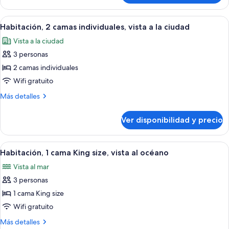
size,
1
vista
cama
Ver
Habitación de hotel con dos camas, tele
a
4
King
Habitación, 2 camas individuales, vista a la ciudad
todas
size,
la
Vista a la ciudad
vista
las
ciudad
a
3 personas
fotos
la
de
2 camas individuales
ciudad
Habitación,
Wifi gratuito
2
Más
Más detalles
camas
detalles
individuales,
sobre
Ver disponibilidad y precio
Habitación,
vista
2
a
camas
Ver
Habitación de hotel con cama, escritorio
la
3
individuales,
Habitación, 1 cama King size, vista al océano
todas
vista
ciudad
Vista al mar
a
las
la
3 personas
fotos
ciudad
de
1 cama King size
Habitación,
Wifi gratuito
1
Más
Más detalles