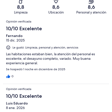
opiniones
33
447
Terrible.
de
8,8
8,6
8,6
opiniones
15
447
Limpieza
Ubicación
Personal y atención
de
opiniones
Opiniones
447
Opinión verificada
opiniones
10/10 Excelente
Fernando
15 dic. 2025
Le gustó: Limpieza, personal y atención, servicios
Las habitaciones estaban bien, la atención del personal es
excelente, el desayuno completo, variado. Muy buena
experiencia general.
Se hospedó 1 noche en diciembre de 2025
0
Opinión verificada
10/10 Excelente
Luis Eduardo
8 ene. 2026