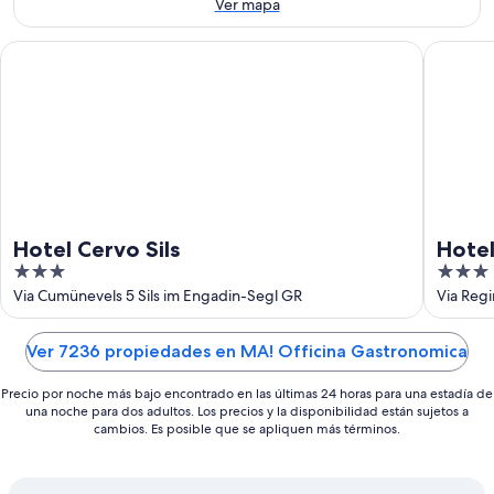
ago
8
de
Ver mapa
ago
semana,
-
7
Hotel Cervo Sils
Hotel Re
9
ago
ago
-
9
ago
Hotel Cervo Sils
Hotel
3
3
out
out
Via Cumünevels 5 Sils im Engadin-Segl GR
Via Reg
of
of
5
5
Ver 7236 propiedades en MA! Officina Gastronomica
Precio por noche más bajo encontrado en las últimas 24 horas para una estadía de
una noche para dos adultos. Los precios y la disponibilidad están sujetos a
cambios. Es posible que se apliquen más términos.