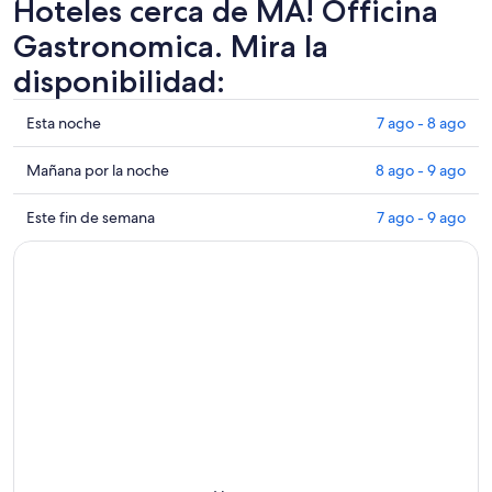
Hoteles cerca de MA! Officina
Gastronomica. Mira la
disponibilidad:
Ver
Esta noche
7 ago - 8 ago
precios
de
Ver
Mañana por la noche
8 ago - 9 ago
propiedades
precios
cerca
de
Ver
Este fin de semana
7 ago - 9 ago
de
propiedades
precios
MA!
cerca
de
Officina
de
propiedades
Gastronomica
MA!
cerca
para
Officina
de
esta
Gastronomica
MA!
noche,
para
Officina
7
mañana
Gastronomica
ago
por
para
-
la
este
8
noche,
fin