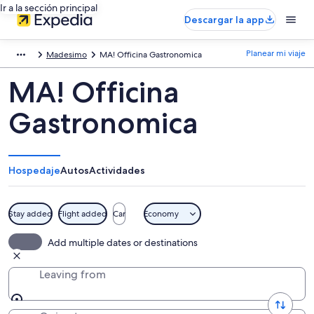
Ir a la sección principal
Descargar la app
Planear mi viaje
Madesimo
MA! Officina Gastronomica
MA! Officina
Gastronomica
Hospedaje
Autos
Actividades
Stay added
Flight added
Car
Economy
Add multiple dates or destinations
Leaving from