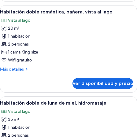
ejecutiva,
Ver
Un dormitorio con una cama grande, u
9
vista
Habitación doble romántica, bañera, vista al lago
todas
al
Vista al lago
lago
las
20 m²
fotos
de
1 habitación
Habitación
2 personas
doble
1 cama King size
romántica,
Wifi gratuito
bañera,
Más
Más detalles
vista
detalles
al
sobre
Ver disponibilidad y precio
lago
Habitación
doble
romántica,
Ver
Una terraza con hidromasaje, sillones 
14
bañera,
Habitación doble de luna de miel, hidromasaje
todas
vista
Vista al lago
al
las
lago
35 m²
fotos
de
1 habitación
Habitación
2 personas