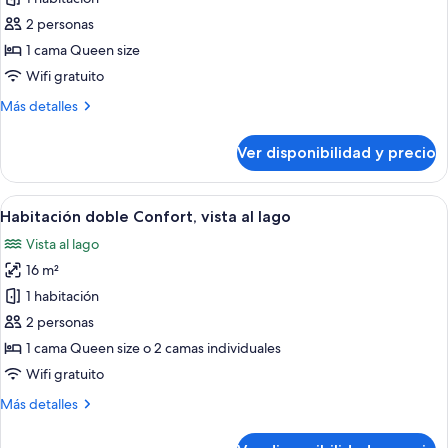
fotos
de
2 personas
Habitación
1 cama Queen size
doble
Wifi gratuito
clásica
Más
Más detalles
detalles
sobre
Ver disponibilidad y precio
Habitación
doble
clásica
Ver
Una habitación de hotel con cama, escrit
6
Habitación doble Confort, vista al lago
todas
Vista al lago
las
16 m²
fotos
de
1 habitación
Habitación
2 personas
doble
1 cama Queen size o 2 camas individuales
Confort,
Wifi gratuito
vista
Más
Más detalles
al
detalles
lago
sobre