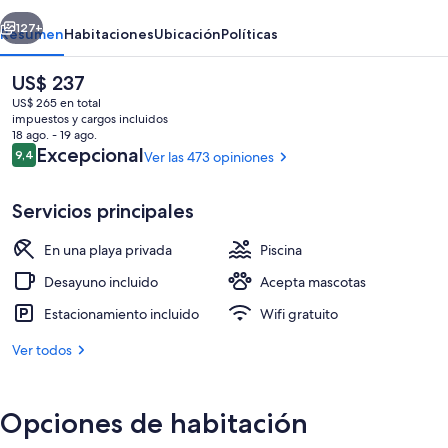
erior
Siguiente
127+
Resumen
Habitaciones
Ubicación
Políticas
El
US$ 237
precio
US$ 265 en total
actual
impuestos y cargos incluidos
es
18 ago. - 19 ago.
de
Opiniones
Excepcional
9,4
Ver las 473 opiniones
9,4 de 10
US$ 237
Servicios principales
Exterior
En una playa privada
Piscina
Desayuno incluido
Acepta mascotas
Estacionamiento incluido
Wifi gratuito
Ver todos
Opciones de habitación