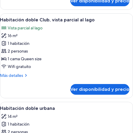
Ver disponibilidad y precio
Habitación
doble
Confort,
Ver
Habitación de hotel con cama, escritori
12
vista
Habitación doble Club, vista parcial al lago
todas
al
Vista parcial al lago
lago
las
16 m²
fotos
de
1 habitación
Habitación
2 personas
doble
1 cama Queen size
Club,
Wifi gratuito
vista
Más
Más detalles
parcial
detalles
al
sobre
Ver disponibilidad y precio
lago
Habitación
doble
Club,
Ver
Un dormitorio moderno con una cama g
7
vista
Habitación doble urbana
todas
parcial
14 m²
al
las
lago
1 habitación
fotos
de
2 personas