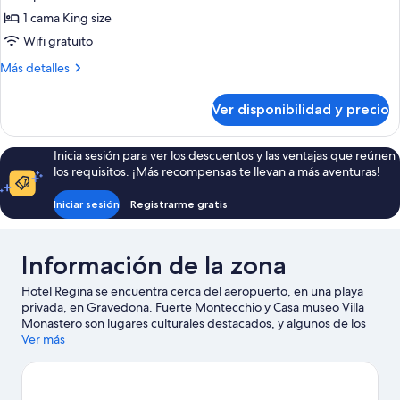
doble
1 cama King size
de
Wifi gratuito
luna
Más
Más detalles
de
detalles
miel,
sobre
Ver disponibilidad y precio
hidromasaje
Habitación
doble
de
Inicia sesión para ver los descuentos y las ventajas que reúnen
luna
los requisitos. ¡Más recompensas te llevan a más aventuras!
de
miel,
Iniciar sesión
Registrarme gratis
hidromasaje
Información de la zona
Hotel Regina se encuentra cerca del aeropuerto, en una playa
privada, en Gravedona. Fuerte Montecchio y Casa museo Villa
Monastero son lugares culturales destacados, y algunos de los
lugares cercanos donde se pueden hacer actividades incluyen
Ver más
Puerto de Bellagio y Menaggio and Cadenabbia Golf Club.
También vale la pena conocer Escuela Náutica Gini y Enoteca
Principessa. En la zona puedes practicar actividades como kayak