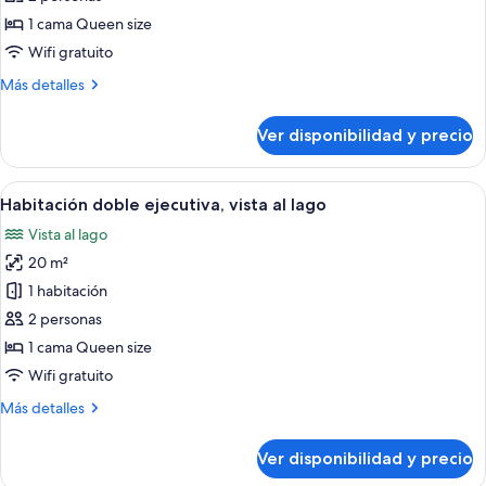
Habitación
1 cama Queen size
doble
Wifi gratuito
urbana
Más
Más detalles
detalles
sobre
Ver disponibilidad y precio
Habitación
doble
urbana
Ver
Habitación de hotel con cama, televisión,
23
Habitación doble ejecutiva, vista al lago
todas
Vista al lago
las
20 m²
fotos
de
1 habitación
Habitación
2 personas
doble
1 cama Queen size
ejecutiva,
Wifi gratuito
vista
Más
Más detalles
al
detalles
lago
sobre
Ver disponibilidad y precio
Habitación
doble