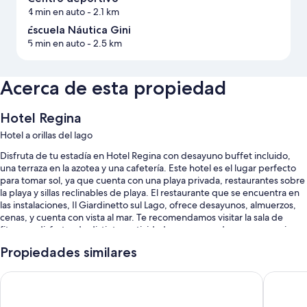
4 min en auto
- 2.1 km
Escuela Náutica Gini
5 min en auto
- 2.5 km
Acerca de esta propiedad
Hotel Regina
Hotel a orillas del lago
Disfruta de tu estadía en Hotel Regina con desayuno buffet incluido,
una terraza en la azotea y una cafetería. Este hotel es el lugar perfecto
para tomar sol, ya que cuenta con una playa privada, restaurantes sobre
la playa y sillas reclinables de playa. El restaurante que se encuentra en
las instalaciones, Il Giardinetto sul Lago, ofrece desayunos, almuerzos,
cenas, y cuenta con vista al mar. Te recomendamos visitar la sala de
fitness y disfrutar de distintas actividades como senderos para caminar
o andar en bicicleta. Los huéspedes podrán mantenerse conectados
Propiedades similares
con wifi gratis en la habitación. Además, la propiedad cuenta con un
jardín y una biblioteca.
Seven Park Hotel Lake Como - Adults Only
Hotel He
También disfrutarás de los siguientes beneficios: