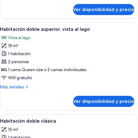
detalles
al
sobre
Ver disponibilidad y precio
Habitación
lago
triple
Confort,
Ver
Habitación de hotel con cama, escritori
11
vista
Habitación doble superior, vista al lago
todas
al
Vista al lago
lago
las
18 m²
fotos
de
1 habitación
Habitación
2 personas
doble
1 cama Queen size o 2 camas individuales
superior,
Wifi gratuito
vista
Más
Más detalles
al
detalles
lago
sobre
Ver disponibilidad y precio
Habitación
doble
superior,
Ver
Habitación de hotel con cama, escritorio
4
vista
Habitación doble clásica
todas
al
15 m²
lago
las
1 habitación