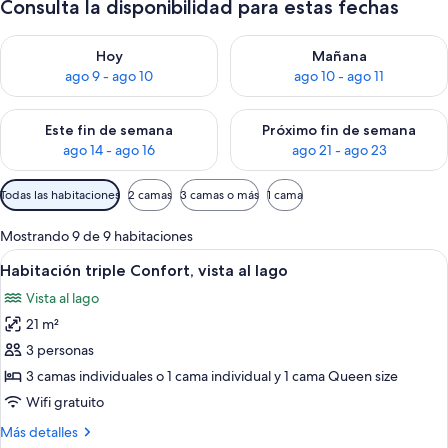
Consulta la disponibilidad para estas fechas
Consulta la disponibilidad para hoy ago 9 - ago 10
Consulta la disponibilidad par
Hoy
Mañana
ago 9 - ago 10
ago 10 - ago 11
Consulta la disponibilidad para este fin de semana ago 14 - ag
Consulta la disponibilidad pa
Este fin de semana
Próximo fin de semana
ago 14 - ago 16
ago 21 - ago 23
Filtros
Todas las habitaciones
2 camas
3 camas o más
1 cama
disponibles
para
Mostrando 9 de 9 habitaciones
las
Ver
Habitación de hotel con dos camas, tel
7
Habitación triple Confort, vista al lago
habitaciones
todas
Vista al lago
las
21 m²
fotos
de
3 personas
Habitación
3 camas individuales o 1 cama individual y 1 cama Queen size
triple
Wifi gratuito
Confort,
Más
Más detalles
vista