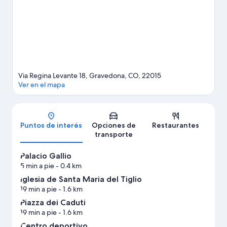
y ski acuático, o disfrutar del aire libre mientras haces caminatas
o ciclismo en senderos y paseos a caballo.
Visitar nuestra guía de
viaje de Gravedona
Via Regina Levante 18, Gravedona, CO, 22015
Ver en el mapa
Mapa
Puntos de interés
Opciones de
Restaurantes
transporte
Palacio Gallio
5 min a pie
- 0.4 km
Iglesia de Santa Maria del Tiglio
19 min a pie
- 1.6 km
Piazza dei Caduti
19 min a pie
- 1.6 km
Centro deportivo