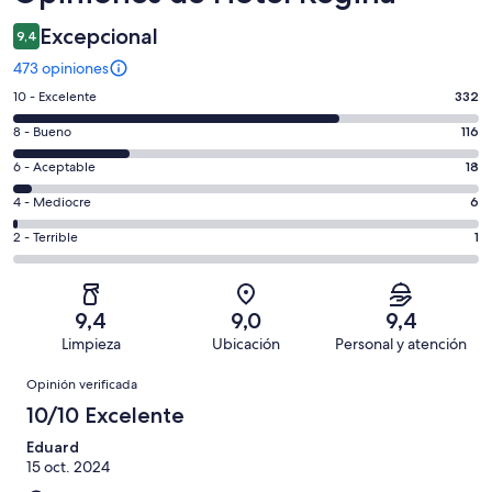
Excepcional
9,4
473 opiniones
Evaluación:
10 - Excelente
332
10
Evaluación:
8 - Bueno
116
-
8
Excelente.
Evaluación:
6 - Aceptable
18
-
332
6
Bueno.
Evaluación:
4 - Mediocre
6
de
-
116
4
473
Aceptable.
Evaluación:
2 - Terrible
1
de
-
opiniones
18
2
473
Mediocre.
de
-
opiniones
6
473
Terrible.
de
9,4
9,0
9,4
opiniones
1
473
Limpieza
Ubicación
Personal y atención
de
opiniones
Opiniones
473
Opinión verificada
opiniones
10/10 Excelente
Eduard
15 oct. 2024