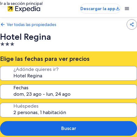
Ir a la sección principal
Descargar la app
Ver todas las propiedades
Hotel Regina
Propiedad
de
3.0
Elige las fechas para ver precios
estrellas
¿Adónde quieres ir?
Fechas
Huéspedes
Buscar