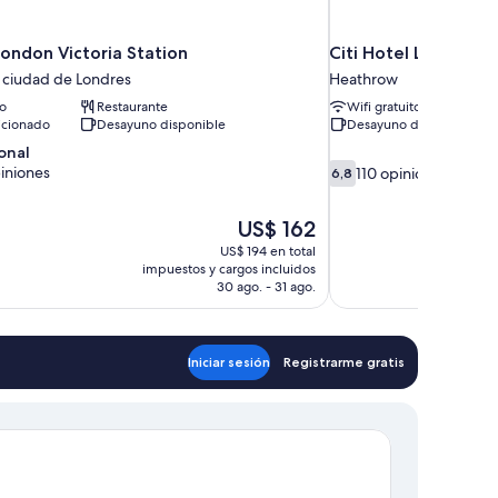
ondon Victoria Station
Citi Hotel London 
a ciudad de Londres
Heathrow
to
Restaurante
Wifi gratuito
icionado
Desayuno disponible
Desayuno disponible
onal
6.8
iniones
110 opiniones
6,8
de
10,
,
El
US$ 162
110
precio
opiniones
US$ 194 en total
actual
impuestos y cargos incluidos
es
30 ago. - 31 ago.
de
US$ 162
Iniciar sesión
Registrarme gratis