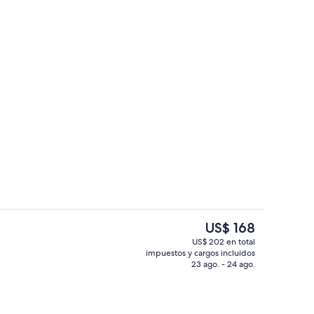
Entrada interior
El
US$ 168
precio
US$ 202 en total
actual
impuestos y cargos incluidos
rior
Bar (en la propiedad)
es
23 ago. - 24 ago.
de
US$ 168