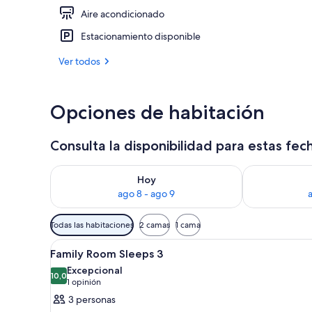
Aire acondicionado
Se sirven de
Estacionamiento disponible
Ver todos
Opciones de habitación
Consulta la disponibilidad para estas fec
Consulta la disponibilidad para hoy ago 8 - ago 9
Consulta la d
Hoy
ago 8 - ago 9
Filtros
Todas las habitaciones
2 camas
1 cama
disponibles
Ver
Ropa de cama hipoalergénica y
para
4
Family Room Sleeps 3
todas
las
Excepcional
las
10,0
habitaciones
10,0 de 10
(1
1 opinión
fotos
opinión)
3 personas
de