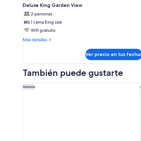
Ver
Ropa de cama hipoalergénica y
4
Deluxe King Garden View
todas
2 personas
las
1 cama King size
fotos
de
Wifi gratuito
Deluxe
Más
Más detalles
King
detalles
sobre
Garden
Ver precio en tus fecha
Deluxe
View
King
Garden
También puede gustarte
View
Holiday Inn Express London - Croydon by IHG
Anuncio