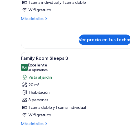
1 cama individual y 1 cama doble
Family
Wifi gratuito
Room
Más
Sleeps
Más detalles
detalles
3
sobre
Family
Room
Ver precio en tus fecha
Sleeps
3
Ver
Una habitación de hotel con dos
8
Family Room Sleeps 3
todas
Excelente
las
8,6
8,6 de 10
(31
31 opiniones
fotos
opiniones)
Vista al jardín
de
20 m²
Family
1 habitación
Room
3 personas
Sleeps
1 cama doble y 1 cama individual
3
Wifi gratuito
Más
Más detalles
detalles