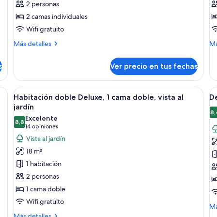
2 personas
Habitación
H
2 camas individuales
estándar
d
Wifi gratuito
con
e
2
Más
M
Más detalles
Má
detalles
de
camas
sobre
so
individuales
s
Ver precio en tus fechas
Habitación
Ha
estándar
do
con
es
 camas, un escritorio, una silla y una mesita.
Ver
Vista al jardín
V
5
2
Habitación doble Deluxe, 1 cama doble, vista al
D
todas
t
camas
jardín
individuales
las
la
8,
Excelente
8,8
fotos
f
8,8 de 10
(14
14 opiniones
de
d
opiniones)
Vista al jardín
Habitación
D
18 m²
doble
F
1 habitación
Deluxe,
R
2 personas
1
S
1 cama doble
cama
4
Wifi gratuito
doble,
M
Má
vista
de
Más
Más detalles