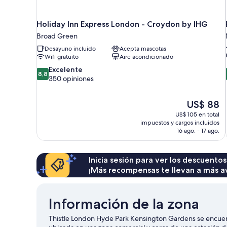
Holiday Inn Express London - Croydon by IHG
Broad Green
Desayuno incluido
Acepta mascotas
Wifi gratuito
Aire acondicionado
8.8
Excelente
8,8
de
350 opiniones
10,
Excelente,
El
US$ 88
350
precio
opiniones
US$ 105 en total
actual
impuestos y cargos incluidos
es
16 ago. - 17 ago.
de
US$ 88
Inicia sesión para ver los descuentos
¡Más recompensas te llevan a más a
Información de la zona
Thistle London Hyde Park Kensington Gardens se encuent