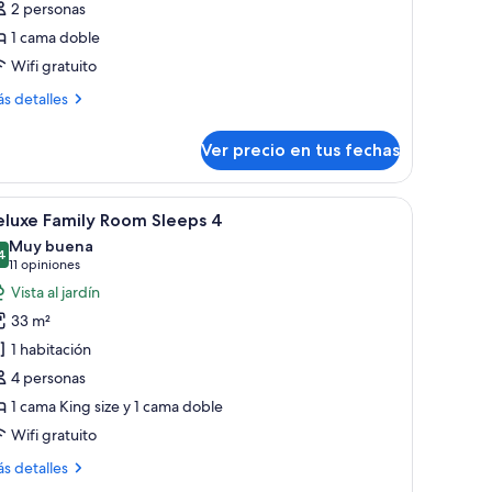
2 personas
abitación
1 cama doble
oble
Wifi gratuito
stándar
ás
s detalles
talles
bre
Ver precio en tus fechas
bitación
ble
tándar
er
Ropa de cama hipoalergénica y caja de seguri
10
eluxe Family Room Sleeps 4
odas
Muy buena
s
4
8,4 de 10
(11
11 opiniones
otos
opiniones)
Vista al jardín
e
33 m²
eluxe
1 habitación
amily
4 personas
oom
1 cama King size y 1 cama doble
leeps
Wifi gratuito
ás
s detalles
talles