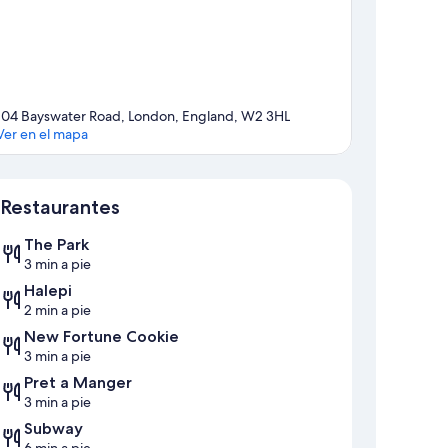
104 Bayswater Road, London, England, W2 3HL
Ver en el mapa
Mapa
Restaurantes
The Park
3 min a pie
Halepi
2 min a pie
New Fortune Cookie
3 min a pie
Pret a Manger
3 min a pie
Subway