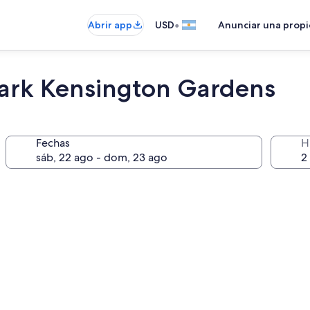
•
Abrir app
USD
Anunciar una prop
Park Kensington Gardens
Fechas
H