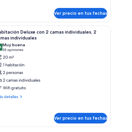
bre
luxe
Ver precio en tus fechas
mily
oom
eeps
e, un escritorio, un televisor de pantalla plana, una silla y una ventana con
er
Una habitación de hotel con dos camas, un esc
6
bitación Deluxe con 2 camas individuales, 2
odas
mas individuales
s
Muy buena
4
otos
8,4 de 10
(35
35 opiniones
e
opiniones)
20 m²
abitación
1 habitación
eluxe
2 personas
on
2 camas individuales
Wifi gratuito
amas
ndividuales,
ás
s detalles
talles
bre
amas
bitación
ndividuales
luxe
Ver precio en tus fechas
n