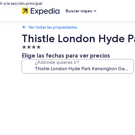
Ir a la sección principal
Buscar viajes
Ver todas las propiedades
Thistle London Hyde 
Propiedad
de
Elige las fechas para ver precios
4.0
¿Adónde quieres ir?
estrellas
Galería
de
fotos
de
Thistle
London
Hyde