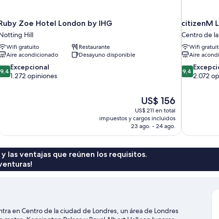
Ruby Zoe Hotel London by IHG
citizenM L
Notting Hill
Centro de l
Wifi gratuito
Restaurante
Wifi gratui
Aire acondicionado
Desayuno disponible
Aire acond
9.4
9.4
Excepcional
Excepci
9,4
9,4
de
de
1.272 opiniones
2.072 op
10,
10,
Excepcional,
Excepcional
El
US$ 156
1.272
2.072
precio
opiniones
opiniones
US$ 211 en total
actual
impuestos y cargos incluidos
es
23 ago. - 24 ago.
de
US$ 156
 y las ventajas que reúnen los requisitos.
venturas!
ra en Centro de la ciudad de Londres, un área de Londres