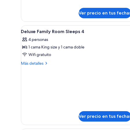
sobre
Family
Ver precio en tus fecha
Room
Sleeps
3
Ver
Ropa de cama hipoalergénica y
7
Deluxe Family Room Sleeps 4
todas
4 personas
las
1 cama King size y 1 cama doble
fotos
de
Wifi gratuito
Deluxe
Más
Más detalles
Family
detalles
sobre
Room
Deluxe
Sleeps
Family
4
Room
Sleeps
4
Ver precio en tus fecha