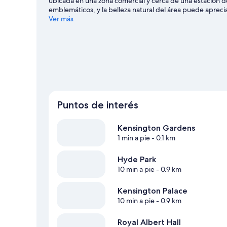
ubicada en una zona comercial y cerca de una estación de
emblemáticos, y la belleza natural del área puede apre
una vuelta por Imperial College London. Los huéspedes val
Ver más
de metro Queensway se encuentra a 3 minutos a pie y la
guía de viaje de Londres
Puntos de interés
Kensington Gardens
1 min a pie
- 0.1 km
Hyde Park
10 min a pie
- 0.9 km
Kensington Palace
10 min a pie
- 0.9 km
Royal Albert Hall