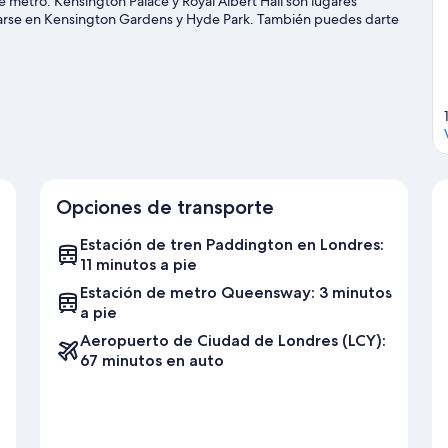
 metro. Kensington Palace y Royal Albert Hall son lugares
ciarse en Kensington Gardens y Hyde Park. También puedes darte
oran la cercanía de este hotel al transporte público: la Estación
 Estación de metro Bayswater está a 6 minutos.
Visitar nuestra
Opciones de transporte
Estación de tren Paddington en Londres:
11 minutos a pie
Estación de metro Queensway: 3 minutos
a pie
Aeropuerto de Ciudad de Londres (LCY):
67 minutos en auto