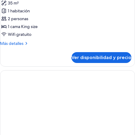
35 m²
size
las
1 habitación
fotos
de
2 personas
Suite
1 cama King size
junior
Wifi gratuito
Más
Más detalles
detalles
sobre
Ver disponibilidad y precio
Suite
junior