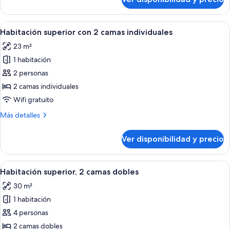
Habitación
doble
superior
Ver
Habitación de hotel con dos camas, televi
7
Habitación superior con 2 camas individuales
todas
23 m²
las
1 habitación
fotos
de
2 personas
Habitación
2 camas individuales
superior
Wifi gratuito
con
Más
Más detalles
2
detalles
camas
sobre
Ver disponibilidad y precio
Habitación
individuales
superior
con
Ver
Habitación de hotel con dos camas, un e
7
2
Habitación superior, 2 camas dobles
todas
camas
30 m²
individuales
las
1 habitación
fotos
de
4 personas
Habitación
2 camas dobles