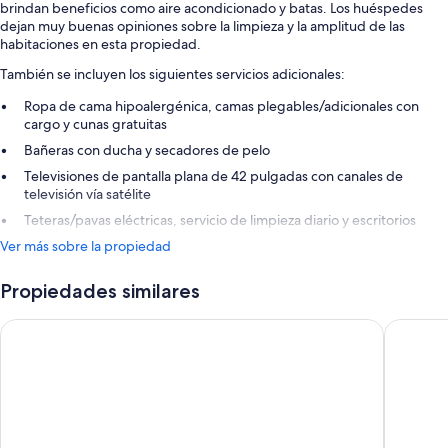
brindan beneficios como aire acondicionado y batas. Los huéspedes
dejan muy buenas opiniones sobre la limpieza y la amplitud de las
habitaciones en esta propiedad.
También se incluyen los siguientes servicios adicionales:
Ropa de cama hipoalergénica, camas plegables/adicionales con
cargo y cunas gratuitas
Bañeras con ducha y secadores de pelo
Televisiones de pantalla plana de 42 pulgadas con canales de
televisión vía satélite
Teteras/pavas eléctricas, servicio de limpieza diario y escritorios
Ver más sobre la propiedad
Propiedades similares
The Clermont London, Charing Cross
Strand P