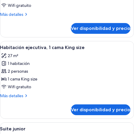
superior,
Wifi gratuito
2
Más
Más detalles
camas
detalles
dobles
sobre
Ver disponibilidad y precio
Habitación
superior,
2
Ver
Una habitación de hotel moderna con u
6
camas
Habitación ejecutiva, 1 cama King size
todas
dobles
27 m²
las
1 habitación
fotos
de
2 personas
Habitación
1 cama King size
ejecutiva,
Wifi gratuito
1
Más
Más detalles
cama
detalles
King
sobre
Ver disponibilidad y precio
Habitación
size
ejecutiva,
1
Ver
Habitación de hotel con una cama grand
6
cama
Suite junior
todas
King