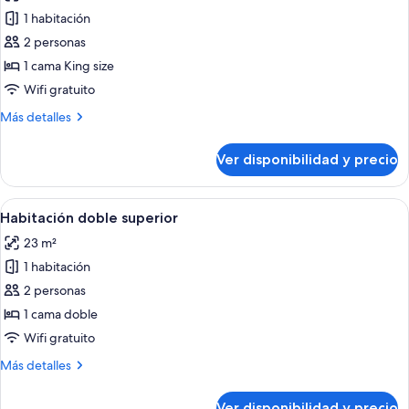
las
1 habitación
fotos
de
2 personas
Suite
1 cama King size
Wifi gratuito
Más
Más detalles
detalles
sobre
Ver disponibilidad y precio
Suite
Ver
Habitación de hotel con una cama, dos 
5
Habitación doble superior
todas
23 m²
las
1 habitación
fotos
de
2 personas
Habitación
1 cama doble
doble
Wifi gratuito
superior
Más
Más detalles
detalles
sobre
Ver disponibilidad y precio