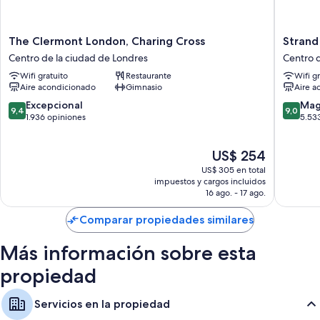
The
Strand
The Clermont London, Charing Cross
Strand
Clermont
Palace
Centro de la ciudad de Londres
Centro d
London,
Hotel
Wifi gratuito
Restaurante
Wifi g
Charing
Centro
Aire acondicionado
Gimnasio
Aire a
Cross
de
Centro
la
9.4
9.0
Excepcional
Mag
9,4
9,0
de
ciudad
de
de
1.936 opiniones
5.53
la
de
10,
10,
ciudad
Londres
Excepcional,
Magnífi
El
US$ 254
de
1.936
5.533
precio
Londres
opiniones
opinion
US$ 305 en total
actual
impuestos y cargos incluidos
es
16 ago. - 17 ago.
de
US$ 254
Comparar propiedades similares
Más información sobre esta
propiedad
Servicios en la propiedad