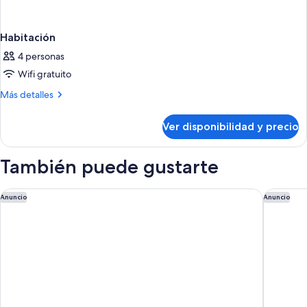
Habitación
4 personas
Wifi gratuito
Más
Más detalles
detalles
sobre
Ver disponibilidad y precio
Habitación
También puede gustarte
Club Quarters Hotel Trafalgar Square, London
Claridge
Anuncio
Anuncio