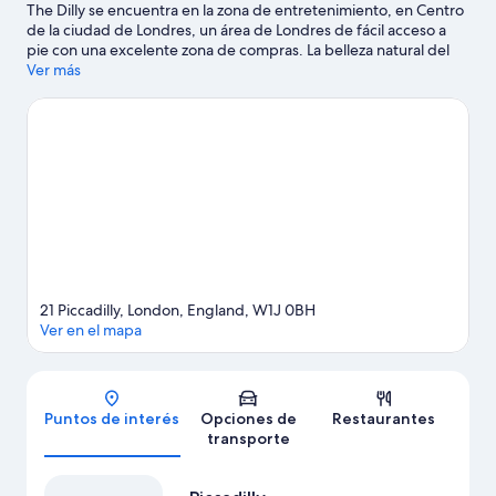
The Dilly se encuentra en la zona de entretenimiento, en Centro
de la ciudad de Londres, un área de Londres de fácil acceso a
pie con una excelente zona de compras. La belleza natural del
área puede apreciarse en Hyde Park y River Thames, mientras
Ver más
que Museo Británico y Victoria and Albert Museum son lugares
culturales destacados. London Eye y Museo de Historia Natural
son lugares increíbles que no te puedes perder. A los
huéspedes les encanta la ubicación de este hotel por los
atractivos turísticos.
Visitar nuestra guía de viaje de Londres
21 Piccadilly, London, England, W1J 0BH
Ver en el mapa
Mapa
Puntos de interés
Opciones de
Restaurantes
transporte