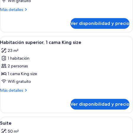
Wifi gratuito
1
Más
Más detalles
cama
detalles
doble
sobre
Ver disponibilidad y precio
Habitación
estándar,
1
Ver
Habitación de hotel con cama, un sill
8
cama
Habitación superior, 1 cama King size
todas
doble
23 m²
las
1 habitación
fotos
de
2 personas
Habitación
1 cama King size
superior,
Wifi gratuito
1
Más
Más detalles
cama
detalles
King
sobre
Ver disponibilidad y precio
Habitación
size
superior,
1
Ver
Habitación de hotel con un sofá gris,
7
cama
Suite
todas
King
50 m²
size