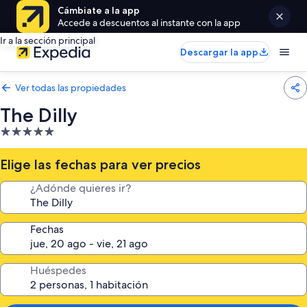
Cámbiate a la app
Accede a descuentos al instante con la app
Ir a la sección principal
Descargar la app
Ver todas las propiedades
The Dilly
Propiedad
de
5.0
Elige las fechas para ver precios
estrellas
¿Adónde quieres ir?
Fechas
Huéspedes