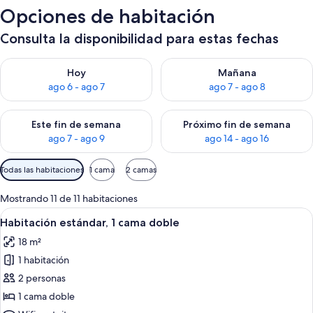
Opciones de habitación
Consulta la disponibilidad para estas fechas
Consulta la disponibilidad para hoy ago 6 - ago 7
Consulta la disponibilidad pa
Hoy
Mañana
ago 6 - ago 7
ago 7 - ago 8
Consulta la disponibilidad para este fin de semana ago 7 - ag
Consulta la disponibilidad par
Este fin de semana
Próximo fin de semana
ago 7 - ago 9
ago 14 - ago 16
Filtros
Todas las habitaciones
1 cama
2 camas
disponibles
para
Mostrando 11 de 11 habitaciones
las
Ver
Habitación de hotel con una cama, dos 
5
Habitación estándar, 1 cama doble
habitaciones
todas
18 m²
las
1 habitación
fotos
de
2 personas
Habitación
1 cama doble
estándar,