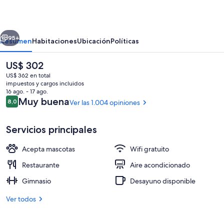
erior
Siguiente
95+
Resumen
Habitaciones
Ubicación
Políticas
El
US$ 302
precio
US$ 362 en total
actual
impuestos y cargos incluidos
es
16 ago. - 17 ago.
de
Opiniones
Muy buena
8,0
Ver las 1.004 opiniones
8,0 de 10
US$ 302
Servicios principales
Ropa de cama hipoalergénica y minib
Acepta mascotas
Wifi gratuito
Restaurante
Aire acondicionado
Gimnasio
Desayuno disponible
Ver todos