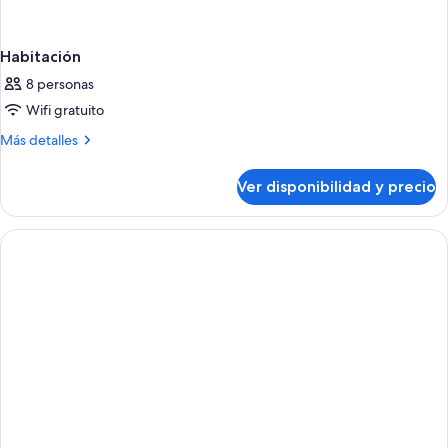
Habitación
8 personas
Wifi gratuito
Más
Más detalles
detalles
sobre
Ver disponibilidad y precio
Habitación