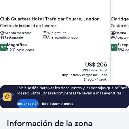
Club Quarters Hotel Trafalgar Square, London
Claridg
Centro de la ciudad de Londres
Centro de
Acepta mascotas
Wifi gratuito
Piscina
Restaurante
Aire acondicionado
Acepta 
9.2
9.6
Magnífico
Excep
9,2
9,6
de
de
1.291 opiniones
584 o
10,
10,
Magnífico,
Excepcion
El
US$ 206
1.291
584
precio
opiniones
opiniones
US$ 247 en total
actual
impuestos y cargos incluidos
es
31 ago. - 1 sept.
de
Inicia sesión para ver los descuentos y las ventajas que reúnen
US$ 206
los requisitos. ¡Más recompensas te llevan a más aventuras!
Iniciar sesión
Registrarme gratis
Información de la zona