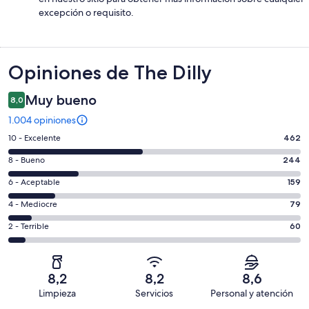
excepción o requisito.
Opiniones
Opiniones de The Dilly
Muy bueno
8,0
1.004 opiniones
Evaluación:
10 - Excelente
462
10
Evaluación:
8 - Bueno
244
-
8
Excelente.
Evaluación:
6 - Aceptable
159
-
462
6
Bueno.
Evaluación:
4 - Mediocre
79
de
-
244
4
1004
Aceptable.
Evaluación:
2 - Terrible
60
de
-
opiniones
159
2
1004
Mediocre.
de
-
opiniones
79
1004
Terrible.
de
8,2
8,2
8,6
opiniones
60
1004
Limpieza
Servicios
Personal y atención
de
opiniones