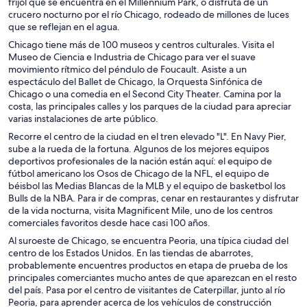
frijol que se encuentra en el Millennium Park, o disfruta de un
crucero nocturno por el río Chicago, rodeado de millones de luces
que se reflejan en el agua.
Chicago tiene más de 100 museos y centros culturales. Visita el
Museo de Ciencia e Industria de Chicago para ver el suave
movimiento rítmico del péndulo de Foucault. Asiste a un
espectáculo del Ballet de Chicago, la Orquesta Sinfónica de
Chicago o una comedia en el Second City Theater. Camina por la
costa, las principales calles y los parques de la ciudad para apreciar
varias instalaciones de arte público.
Recorre el centro de la ciudad en el tren elevado "L". En Navy Pier,
sube a la rueda de la fortuna. Algunos de los mejores equipos
deportivos profesionales de la nación están aquí: el equipo de
fútbol americano los Osos de Chicago de la NFL, el equipo de
béisbol las Medias Blancas de la MLB y el equipo de basketbol los
Bulls de la NBA. Para ir de compras, cenar en restaurantes y disfrutar
de la vida nocturna, visita Magnificent Mile, uno de los centros
comerciales favoritos desde hace casi 100 años.
Al suroeste de Chicago, se encuentra Peoria, una típica ciudad del
centro de los Estados Unidos. En las tiendas de abarrotes,
probablemente encuentres productos en etapa de prueba de los
principales comerciantes mucho antes de que aparezcan en el resto
del país. Pasa por el centro de visitantes de Caterpillar, junto al río
Peoria, para aprender acerca de los vehículos de construcción