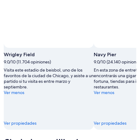
Foto tomada por © City of Chicago
Foto
de
Wrigley Field
Navy Pier
uso
9.0/10 (11.704 opiniones)
9.0/10 (24.140 opiniones
libre
Visita este estadio de beisbol, uno de los
En esta zona de entrete
tomada
favoritos de la ciudad de Chicago, y asiste a un
encontrarás una gigant
por
partido si tu visita es entre marzo y
fortuna, tiendas para ir
&copy;
septiembre.
restaurantes.
City
Ver menos
Ver menos
of
Chicago
Ver propiedades
Ver propiedades