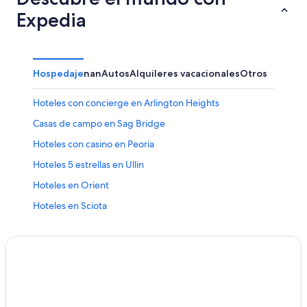
Expedia
Hospedaje
nan
Autos
Alquileres vacacionales
Otros
Hoteles con concierge en Arlington Heights
Casas de campo en Sag Bridge
Hoteles con casino en Peoria
Hoteles 5 estrellas en Ullin
Hoteles en Orient
Hoteles en Sciota
Hilton Hotels en Chicago
Hoteles de La Quinta Inn & Suites en Belleville
Hoteles de La Quinta Inn & Suites en Highland Park
Cabañas en Glendale Heights