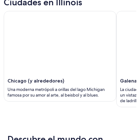
Ciudades en Illinois
Chicago (y alrededores)
Galena
Una moderna metrópoli a orillas del lago Michigan
La ciudad 
famosa por su amor al arte, al beisbol y al blues.
un vistazo 
de ladrillo
Descubre el mundo con