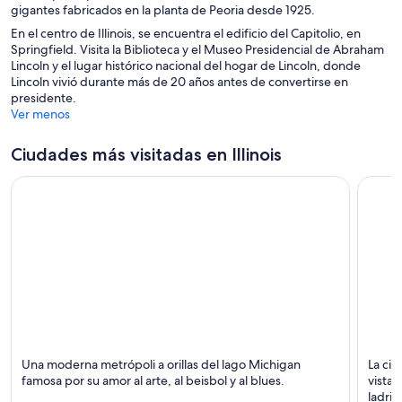
gigantes fabricados en la planta de Peoria desde 1925.
En el centro de Illinois, se encuentra el edificio del Capitolio, en
Springfield. Visita la Biblioteca y el Museo Presidencial de Abraham
Lincoln y el lugar histórico nacional del hogar de Lincoln, donde
Lincoln vivió durante más de 20 años antes de convertirse en
presidente.
Ver menos
Ciudades más visitadas en Illinois
Chicago
Galen
Una moderna metrópoli a orillas del lago Michigan
La ciu
Teatros, Museos y Arte
Ríos, 
famosa por su amor al arte, al beisbol y al blues.
vistaz
ladril