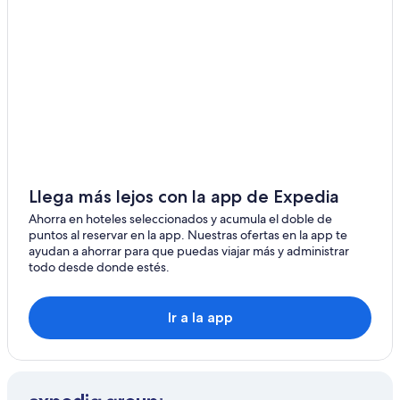
Hoteles en Garrett
Hoteles románticos en Waukegan
Hoteles de Independent en Chicago
Hoteles 3 estrellas en Highland Park
Posadas en Shipman
Hoteles 5 estrellas en Highland Park
Hoteles en la playa en Waukegan
Hoteles 4 estrellas en Elgin
Llega más lejos con la app de Expedia
Hoteles en Saint Rose
Ahorra en hoteles seleccionados y acumula el doble de
puntos al reservar en la app. Nuestras ofertas en la app te
Casas de campo en Arenzville
ayudan a ahorrar para que puedas viajar más y administrar
todo desde donde estés.
Ir a la app