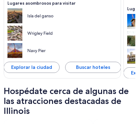
Lugares asombrosos para visitar
Lugar
Isla del ganso
Wrigley Field
Navy Pier
Explorar la ciudad
Buscar hoteles
Exp
Hospédate cerca de algunas de
las atracciones destacadas de
Illinois