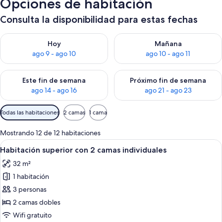
Opciones de habitación
Consulta la disponibilidad para estas fechas
Consulta la disponibilidad para hoy ago 9 - ago 10
Consulta la disponibilidad par
Hoy
Mañana
ago 9 - ago 10
ago 10 - ago 11
Consulta la disponibilidad para este fin de semana ago 14 - ag
Consulta la disponibilidad pa
Este fin de semana
Próximo fin de semana
ago 14 - ago 16
ago 21 - ago 23
Filtros
Todas las habitaciones
2 camas
1 cama
disponibles
para
Mostrando 12 de 12 habitaciones
las
Ver
Habitación de hotel con dos camas, vis
5
Habitación superior con 2 camas individuales
habitaciones
todas
32 m²
las
1 habitación
fotos
de
3 personas
Habitación
2 camas dobles
superior
Wifi gratuito