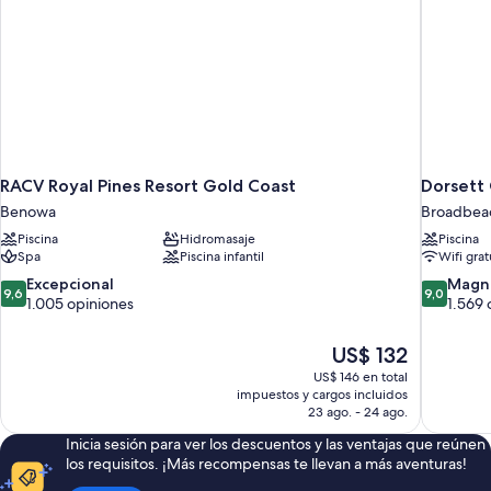
RACV Royal Pines Resort Gold Coast
Dorsett
Benowa
Broadbea
Piscina
Hidromasaje
Piscina
Spa
Piscina infantil
Wifi grat
9.6
9.0
Excepcional
Magní
9,6
9,0
de
de
1.005 opiniones
1.569 
10,
10,
Excepcional,
Magnífico
El
US$ 132
1.005
1.569
precio
US$ 146 en total
opiniones
opiniones
actual
impuestos y cargos incluidos
es
23 ago. - 24 ago.
de
Inicia sesión para ver los descuentos y las ventajas que reúnen
US$ 132
los requisitos. ¡Más recompensas te llevan a más aventuras!