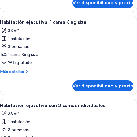
Ver disponibilidad y precio
Habitación
Deluxe,
balcón,
Ver
Habitación de hotel con una cama gran
7
en
Habitación ejecutiva, 1 cama King size
todas
la
33 m²
esquina
las
1 habitación
fotos
de
3 personas
Habitación
1 cama King size
ejecutiva,
Wifi gratuito
1
Más
Más detalles
cama
detalles
King
sobre
Ver disponibilidad y precio
Habitación
size
ejecutiva,
1
Ver
Habitación de hotel con dos camas, un e
5
cama
Habitación ejecutiva con 2 camas individuales
todas
King
33 m²
size
las
1 habitación
fotos
de
3 personas