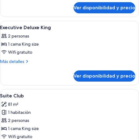
sobre
King
Ver disponibilidad y precio
Superior
Deluxe
King
Ver
Habitación de hotel con una cama grand
8
Executive Deluxe King
todas
2 personas
las
1 cama King size
fotos
de
Wifi gratuito
Executive
Más
Más detalles
Deluxe
detalles
sobre
King
Ver disponibilidad y precio
Executive
Deluxe
King
Ver
Habitación de hotel moderna con una ca
6
Suite Club
todas
81 m²
las
1 habitación
fotos
de
2 personas
Suite
1 cama King size
Club
Wifi gratuito