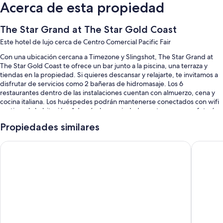
Acerca de esta propiedad
The Star Grand at The Star Gold Coast
Este hotel de lujo cerca de Centro Comercial Pacific Fair
Con una ubicación cercana a Timezone y Slingshot, The Star Grand at
The Star Gold Coast te ofrece un bar junto a la piscina, una terraza y
tiendas en la propiedad. Si quieres descansar y relajarte, te invitamos a
disfrutar de servicios como 2 bañeras de hidromasaje. Los 6
restaurantes dentro de las instalaciones cuentan con almuerzo, cena y
cocina italiana. Los huéspedes podrán mantenerse conectados con wifi
gratis en la habitación. Además, la propiedad cuenta con una cafetería y
un jardín.
Propiedades similares
Se incluyen los siguientes beneficios adicionales:
Dorsett Gold Coast
The Star
Una piscina al aire libre con sillones reclinables de piscina y
sombrillas
Desayuno buffet con cargo, estacionamiento con cargo y check-out
exprés
Salas de reuniones, un salón de baile y personal multilingüe
Una máquina expendedora, un salón de eventos y resguardo de
equipaje