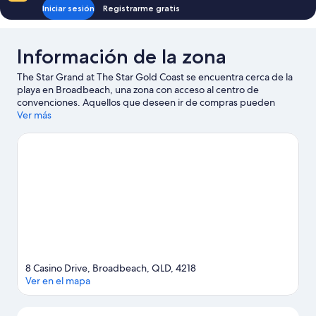
Iniciar sesión
Registrarme gratis
Información de la zona
The Star Grand at The Star Gold Coast se encuentra cerca de la
playa en Broadbeach, una zona con acceso al centro de
convenciones. Aquellos que deseen ir de compras pueden
visitar Centro Comercial Pacific Fair y Cavill Avenue, mientras que
Ver más
quienes quieran conocer los puntos de interés más famosos del
área pueden ir a Slingshot y Timezone. No te pierdas Currumbin
Wildlife Sanctuary (safari-park). ¿Quieres mojarte un poco? En la
zona te esperan muchas aventuras con actividades como kayak,
buceo y snorkel.
Visitar nuestra guía de viaje de Gold Coast
8 Casino Drive, Broadbeach, QLD, 4218
Ver en el mapa