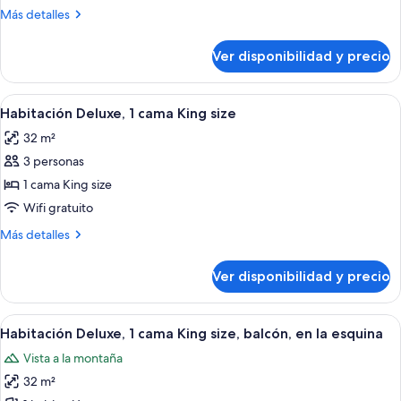
con
Más
Más detalles
2
detalles
camas
sobre
Ver disponibilidad y precio
Habitación
individuales
superior
con
Ver
Una habitación de hotel moderna con un
6
2
Habitación Deluxe, 1 cama King size
todas
camas
32 m²
individuales
las
3 personas
fotos
de
1 cama King size
Habitación
Wifi gratuito
Deluxe,
Más
Más detalles
1
detalles
cama
sobre
Ver disponibilidad y precio
Habitación
King
Deluxe,
size
1
Ver
Una habitación de hotel moderna con u
6
cama
Habitación Deluxe, 1 cama King size, balcón, en la esquina
todas
King
Vista a la montaña
size
las
32 m²
fotos