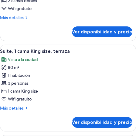
Habitación
2 camas dobles
ejecutiva
Wifi gratuito
con
Más
Más detalles
2
detalles
camas
sobre
Ver disponibilidad y precio
Habitación
individuales
ejecutiva
con
Ver
Una habitación de hotel moderna con 
6
2
Suite, 1 cama King size, terraza
todas
camas
Vista a la ciudad
individuales
las
80 m²
fotos
de
1 habitación
Suite,
3 personas
1
1 cama King size
cama
Wifi gratuito
King
Más
Más detalles
size,
detalles
terraza
sobre
Ver disponibilidad y precio
Suite,
1
cama