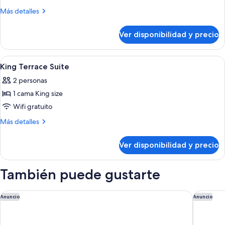
Más
Más detalles
detalles
sobre
Ver disponibilidad y precio
Suite
Club
Ver
Una habitación de hotel moderna con 
6
King Terrace Suite
todas
2 personas
las
1 cama King size
fotos
de
Wifi gratuito
King
Más
Más detalles
Terrace
detalles
sobre
Suite
Ver disponibilidad y precio
King
Terrace
Suite
También puede gustarte
RACV Royal Pines Resort Gold Coast
Dorsett 
Anuncio
Anuncio