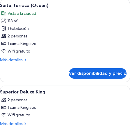
Ver
Una habitación de hotel moderna con u
6
King
Suite, terraza (Ocean)
todas
size,
Vista a la ciudad
terraza
las
113 m²
fotos
de
1 habitación
Suite,
2 personas
terraza
1 cama King size
(Ocean)
Wifi gratuito
Más
Más detalles
detalles
sobre
Ver disponibilidad y precio
Suite,
terraza
(Ocean)
Ver
Habitación de hotel con una cama grande
4
Superior Deluxe King
todas
2 personas
las
1 cama King size
fotos
de
Wifi gratuito
Superior
Más
Más detalles
Deluxe
detalles