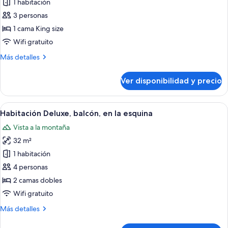
de
1 habitación
Habitación
3 personas
Deluxe,
1 cama King size
1
Wifi gratuito
cama
Más
Más detalles
King
detalles
size,
sobre
Ver disponibilidad y precio
balcón,
Habitación
Deluxe,
en
1
Ver
Una habitación de hotel moderna con d
la
6
cama
Habitación Deluxe, balcón, en la esquina
todas
esquina
King
Vista a la montaña
size,
las
balcón,
32 m²
fotos
en
de
1 habitación
la
Habitación
esquina
4 personas
Deluxe,
2 camas dobles
balcón,
Wifi gratuito
en
Más
Más detalles
la
detalles
esquina
sobre