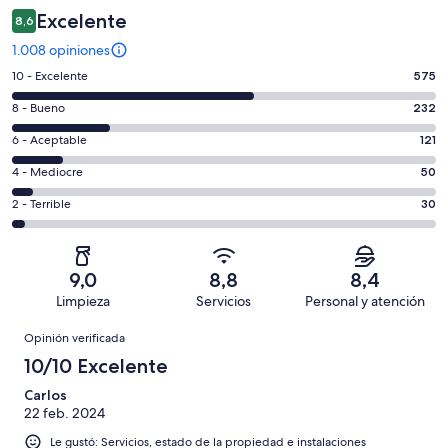
Excelente
8,6
1.008 opiniones
Evaluación:
10 - Excelente
575
10
Evaluación:
8 - Bueno
232
-
8
Excelente.
Evaluación:
6 - Aceptable
121
-
575
6
Bueno.
Evaluación:
4 - Mediocre
50
de
-
232
4
1008
Aceptable.
Evaluación:
2 - Terrible
30
de
-
opiniones
121
2
1008
Mediocre.
de
-
opiniones
50
1008
Terrible.
de
9,0
8,8
8,4
opiniones
30
1008
Limpieza
Servicios
Personal y atención
de
opiniones
Opiniones
1008
Opinión verificada
opiniones
10/10 Excelente
Carlos
22 feb. 2024
Le gustó: Servicios, estado de la propiedad e instalaciones