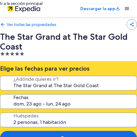
Ir a la sección principal
Descargar la app
Ver todas las propiedades
The Star Grand at The Star Gold
Coast
Propiedad
de
5.0
Elige las fechas para ver precios
estrellas
¿Adónde quieres ir?
Fechas
Huéspedes