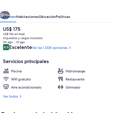
Grand
at
erior
Siguiente
The
75+
Resumen
Habitaciones
Ubicación
Políticas
Star
El
US$ 175
Gold
precio
US$ 192 en total
Coast
actual
impuestos y cargos incluidos
es
30 ago. - 31 ago.
de
Opiniones
Excelente
8,6
Ver las 1.008 opiniones
8,6 de 10
US$ 175
Servicios principales
Una piscina al aire libre, sombrillas, sil
Piscina
Hidromasaje
Wifi gratuito
Restaurante
Aire acondicionado
Gimnasio
Ver todos