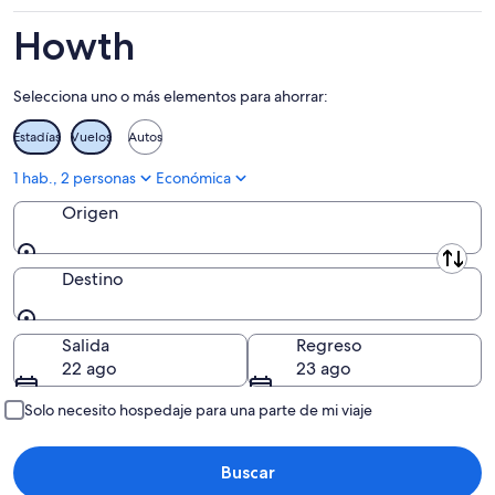
9
noche,
próximo
ago
9
fin
Howth
ago
de
-
semana,
Selecciona uno o más elementos para ahorrar:
10
14
ago
ago
Estadías
Vuelos
Autos
-
16
1 hab., 2 personas
Económica
ago
Origen
Origen
Destino
Destino
Salida
Regreso
22 ago
23 ago
Solo necesito hospedaje para una parte de mi viaje
Buscar