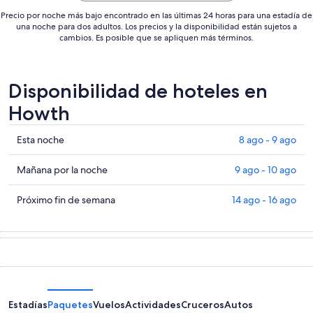
Precio por noche más bajo encontrado en las últimas 24 horas para una estadía de
una noche para dos adultos. Los precios y la disponibilidad están sujetos a
cambios. Es posible que se apliquen más términos.
Disponibilidad de hoteles en
Howth
Ver
Esta noche
8 ago - 9 ago
precios
de
Ver
Mañana por la noche
9 ago - 10 ago
propiedades
precios
en
de
Ver
Próximo fin de semana
14 ago - 16 ago
Howth
propiedades
precios
para
en
de
esta
Howth
propiedades
noche,
para
en
8
mañana
Howth
ago
por
para
-
la
el
Estadías
Paquetes
Vuelos
Actividades
Cruceros
Autos