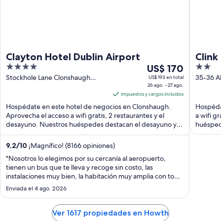
Clayton Hotel Dublin Airport
Clink 
4
Del
2
US$ 170
out
26
out
Stockhole Lane Clonshaugh
35-36 A
US$ 193 en total
Dublin
26 ago. - 27 ago.
Dublin1 
of
ago
of
impuestos y cargos incluidos
5
al
5
Hospédate en este hotel de negocios en Clonshaugh.
Hospéda
27
Aprovecha el acceso a wifi gratis, 2 restaurantes y el
a wifi g
ago,
desayuno. Nuestros huéspedes destacan el desayuno y
huéspede
el
...
precio
9,2
/
10
¡Magnífico! (8166 opiniones)
por
"Nosotros lo elegimos por su cercanía al aeropuerto,
noche
tienen un bus que te lleva y recoge sin costo, las
es
instalaciones muy bien, la habitación muy amplia con todo
de
lo necesario."
Enviada el 4 ago. 2026
US$ 170
Ver 1617 propiedades en Howth