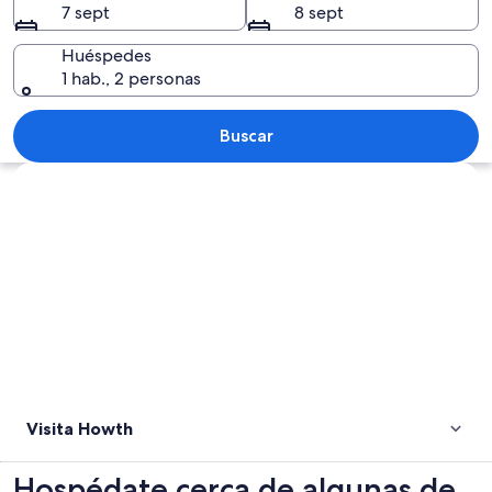
7 sept
8 sept
Huéspedes
1 hab., 2 personas
Una marina con varios barcos amarrado
Buscar
Ver mapa
Visita Howth
Hospédate cerca de algunas de