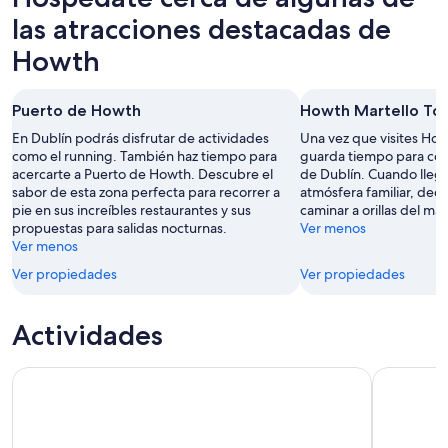
las atracciones destacadas de
Howth
Puerto de Howth
Howth Martello To
En Dublín podrás disfrutar de actividades
Una vez que visites How
como el running. También haz tiempo para
guarda tiempo para con
acercarte a Puerto de Howth. Descubre el
de Dublín. Cuando llegu
sabor de esta zona perfecta para recorrer a
atmósfera familiar, ded
pie en sus increíbles restaurantes y sus
caminar a orillas del mar
propuestas para salidas nocturnas.
Ver menos
Ver menos
Ver propiedades
Ver propiedades
Actividades
Dublín: entrada a la Guinness Storehouse
Recorrido 