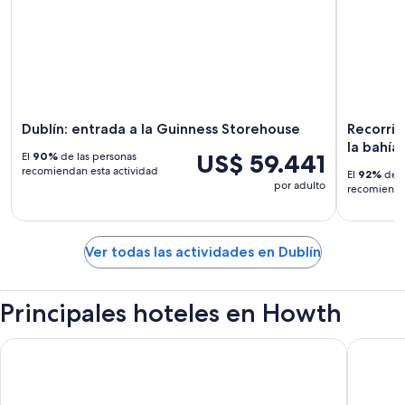
Dublín: entrada a la Guinness Storehouse
Recorrid
la bahí
US$ 59.441
El
90%
de las personas
recomiendan esta actividad
El
92%
de l
por adulto
recomiendan
Ver todas las actividades en Dublín
Principales hoteles en Howth
Clayton Hotel Dublin Airport
Clink i Lá