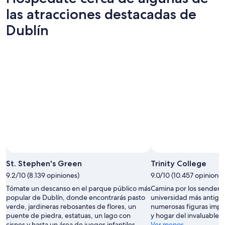
noche,
para
en
las atracciones destacadas de
8
mañana
Dublín
Dublín
ago
por
para
-
la
el
9
noche,
próximo
ago
9
fin
ago
de
-
semana,
10
14
ago
ago
-
16
ago
St. Stephen's Green
Trinity College
9.2/10 (8.139 opiniones)
9.0/10 (10.457 opiniones
Tómate un descanso en el parque público más
Camina por los sendero
popular de Dublín, donde encontrarás pasto
universidad más antigua
verde, jardineras rebosantes de flores, un
numerosas figuras impor
puente de piedra, estatuas, un lago con
y hogar del invaluable L
cisnes y hasta un área de juegos infantiles.
Ver menos