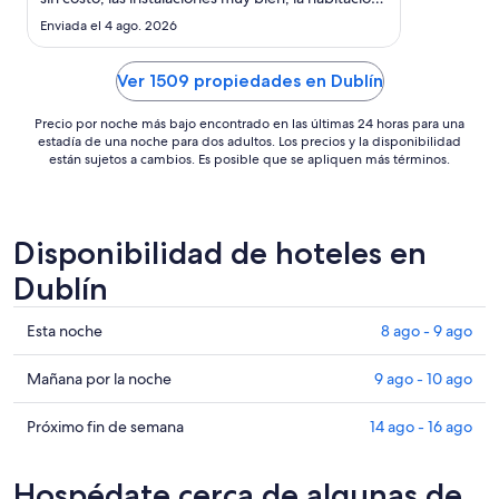
de
muy amplia con todo lo necesario."
Enviada el 4 ago. 2026
US$ 170
Ver 1509 propiedades en Dublín
Precio por noche más bajo encontrado en las últimas 24 horas para una
estadía de una noche para dos adultos. Los precios y la disponibilidad
están sujetos a cambios. Es posible que se apliquen más términos.
Disponibilidad de hoteles en
Dublín
Ver
Esta noche
8 ago - 9 ago
precios
de
Ver
Mañana por la noche
9 ago - 10 ago
propiedades
precios
en
de
Ver
Próximo fin de semana
14 ago - 16 ago
Dublín
propiedades
precios
para
en
de
Hospédate cerca de algunas de
esta
Dublín
propiedades