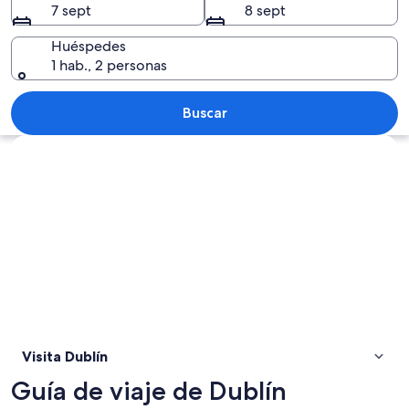
7 sept
8 sept
Huéspedes
1 hab., 2 personas
Una calle urbana con edificios históri
Buscar
Ver mapa
Visita Dublín
Guía de viaje de Dublín