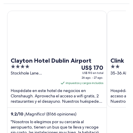
Clayton Hotel Dublin Airport
Clink i Lár
Clayton Hotel Dublin Airport
Clink i L
4
Del
2
US$ 170
out
26
out
Stockhole Lane
35-36 Abbe
US$ 193 en total
Clonshaugh Dublin
26 ago. - 27 ago.
Upper. Dubl
of
ago
of
impuestos y cargos incluidos
5
al
5
Hospédate en este hotel de negocios en
Hospédate e
27
Clonshaugh. Aprovecha el acceso a wifi gratis, 2
acceso a wifi
ago,
restaurantes y el desayuno. Nuestros huéspedes
Nuestros hu
el
destacan el desayuno y ...
personal y la 
precio
9,2
/
10
¡Magnífico! (8166 opiniones)
por
"Nosotros lo elegimos por su cercanía al
noche
aeropuerto, tienen un bus que te lleva y recoge
es
sin costo, las instalaciones muy bien, la habitación