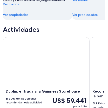
Ver menos
Ver propiedades
Ver propiedades
Actividades
Dublín: entrada a la Guinness Storehouse
Recorrido 
Dublín: entrada a la Guinness Storehouse
Recorrid
la bahí
US$ 59.441
El
90%
de las personas
recomiendan esta actividad
El
92%
de l
por adulto
recomiendan