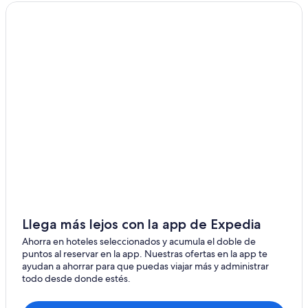
Coolock
Castleknock
Cabinteely
Leixlip
Dunboyne
Tallaght
Adamstown
Tyrrelstown
Strawberry Beds
Llega más lejos con la app de Expedia
Ahorra en hoteles seleccionados y acumula el doble de
puntos al reservar en la app. Nuestras ofertas en la app te
ayudan a ahorrar para que puedas viajar más y administrar
todo desde donde estés.