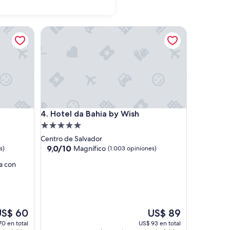
Hotel da Bahia by Wish
Hotel da Bahia by Wish
4. Hotel da Bahia by Wish
Propiedad
de
Centro de Salvador
5.0
9.0
9,0/10
Magnífico
s)
(1.003 opiniones)
de
estrellas
a con
10,
Magnífico,
(1.003
opiniones)
El
US$ 60
US$ 89
recio
precio
70 en total
US$ 93 en total
ctual
actual