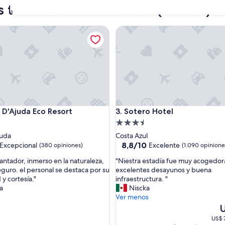
s todo incluido en Bahía (estado)
31
'Ajuda Eco Resort
Sotero Hotel
'Ajuda Eco Resort
Sotero Hotel
l D'Ajuda Eco Resort
3. Sotero Hotel
d
Propiedad
de
juda
Costa Azul
3.5
8.8
8,8/10
Excepcional
Excelente
(380 opiniones)
(1.090 opinione
de
estrellas
"
antador, inmerso en la naturaleza,
"Niestra estadía fue muy acogedor
10,
N
eguro. el personal se destaca por su
excelentes desayunos y buena
nal,
Excelente,
i
y cortesía."
infraestructura. "
(1.090
e
a
Niscka
s)
opiniones)
s
Ver menos
t
El
r
p
US$ 
a
a