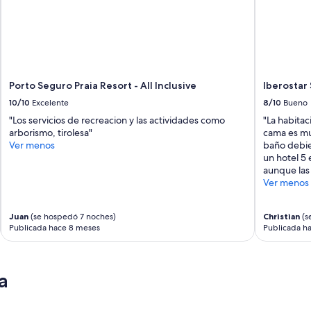
a
c
i
o
n
n
f
m
r
i
a
n
e
i
Porto Seguro Praia Resort - All Inclusive
Iberostar 
s
b
t
10/10
Excelente
8/10
Bueno
a
r
r
"Los servicios de recreacion y las actividades como
"La habitac
u
.
arborismo, tirolesa"
cama es mu
c
L
Ver menos
baño debie
t
a
un hotel 5 e
u
c
aunque las 
r
a
Ver menos
a
m
.
a
"
e
Juan
(se hospedó 7 noches)
Christian
(s
Publicada hace 8 meses
Publicada h
s
m
u
y
a
c
ó
m