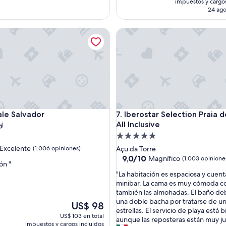
impuestos y cargos
e
e
24 ago
s
d
t
U
 Salvador
Iberostar Selection Praia do Fo
a
d
í
a
f
u
e
m
u
 Salvador
Iberostar Selection Praia do Fo
ale Salvador
7. Iberostar Selection Praia d
y
All Inclusive
d
a
c
Propiedad
o
de
Excelente
(1.006 opiniones)
Açu da Torre
g
5.0
9.0
9,0/10
Magnífico
(1.003 opinione
e
ón "
de
estrellas
d
"
"La habitación es espaciosa y cuent
e,
10,
o
L
minibar. La cama es muy cómoda 
Magnífico,
r
a
también las almohadas. El baño de
s)
(1.003
a
h
una doble bacha por tratarse de un
opiniones)
El
US$ 98
c
a
estrellas. El servicio de playa está b
precio
US$ 103 en total
o
b
aunque las reposteras están muy ju
actual
impuestos y cargos incluidos
n