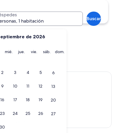
ão João
Ilhéus
éspedes
Buscar
ersonas, 1 habitación
septiembre de 2026
martes
miércoles
jueves
viernes
sábado
domingo
mié.
jue.
vie.
sáb.
dom.
 São João
Ilhéus
2
3
4
5
6
9
10
11
12
13
16
17
18
19
20
23
24
25
26
27
Ver mapa
30