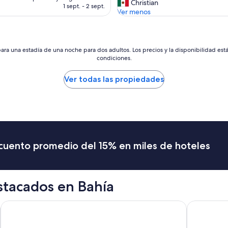
i
Christian
es
1 sept. - 2 sept.
e
t
Ver menos
de
x
a
US$ 98
c
c
e
i
l
ó
ara una estadía de una noche para dos adultos. Los precios y la disponibilidad est
e
n
condiciones.
n
e
t
s
Ver todas las propiedades
e
e
s
s
d
p
e
a
s
c
a
i
y
o
scuento promedio del 15% en miles de hoteles
u
s
n
a
o
y
s
c
stacados en Bahía
y
u
b
e
u
n
Porto Seguro Praia Resort - All Inclusive
Iberostar S
e
t
n
a