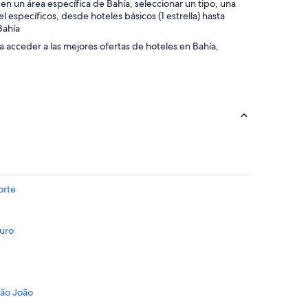
s en un área específica de Bahía, seleccionar un tipo, una
 específicos, desde hoteles básicos (1 estrella) hasta
 Bahía
ra acceder a las mejores ofertas de hoteles en Bahía,
orte
guro
São João