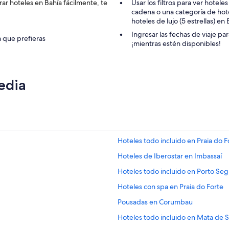
ar hoteles en Bahía fácilmente, te
Usar los filtros para ver hotele
o
cadena o una categoría de hotel
d
hoteles de lujo (5 estrellas) en
a
c
Ingresar las fechas de viaje pa
a que prefieras
o
¡mientras estén disponibles!
m
o
t
a
edia
m
b
i
é
n
l
Hoteles todo incluido en Praia do F
a
s
Hoteles de Iberostar en Imbassaí
a
l
Hoteles todo incluido en Porto Se
m
Hoteles con spa en Praia do Forte
o
h
Pousadas en Corumbau
a
d
Hoteles todo incluido en Mata de 
a