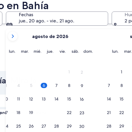
o en Bahía
Porto Seguro
Mata de S
Fechas
Hu
jue., 20 ago. - vie., 21 ago.
2 p
tus
agosto de 2026
meses
actuales
son
lunes
martes
miércoles
jueves
viernes
sábado
domingo
lunes
lun.
mar.
mié.
jue.
vie.
sáb.
dom.
lun.
mar.
August
2026
Porto Seguro
Mata de
y
1
1
2
September
a. Mira la
2026.
3
4
5
6
7
8
7
8
9
Mañana
10
11
12
13
14
15
14
15
16
7 ago. - 8 ago.
 próximo fin de semana
17
18
19
20
21
22
21
22
23
14 ago. - 16 ago.
24
25
26
27
28
29
28
29
30