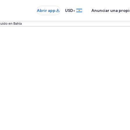
•
Abrir app
USD
Anunciar una prop
luido en Bahía