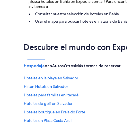
n
l
¡Busca hoteles en Bahía en Expedia.com.ar! Para encontr
a
s
i
invitamos a:
r
a
d
g
Consultar nuestra selección de hoteles en Bahía
r
a
a
Usar el mapa para buscar hoteles en la zona de Bahí
"
d
p
y
a
c
r
o
a
r
t
Descubre el mundo con Exp
t
r
e
a
s
s
í
l
Hospedaje
nan
Autos
Otros
Más formas de reservar
a
a
.
d
"
Hoteles en la playa en Salvador
a
r
Hilton Hotels en Salvador
e
l
Hoteles para familias en Itacaré
e
Hoteles de golf en Salvador
q
u
Hoteles boutique en Praia do Forte
i
p
Hoteles en Plaza Costa Azul
a