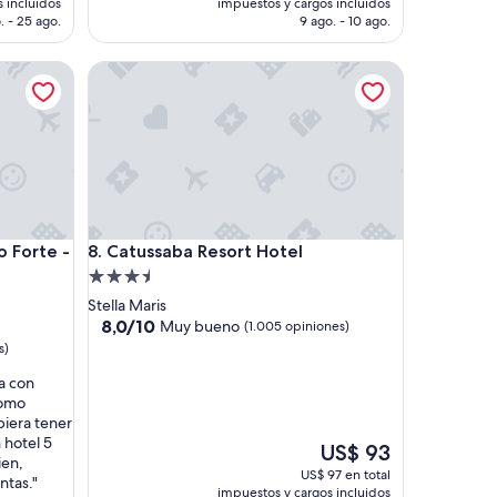
 incluidos
impuestos y cargos incluidos
s
es
. - 25 ago.
9 ago. - 10 ago.
e
de
S$ 60
US$ 89
rte - All Inclusive
Catussaba Resort Hotel
rte - All Inclusive
Catussaba Resort Hotel
o Forte -
8. Catussaba Resort Hotel
Propiedad
de
Stella Maris
3.5
8.0
8,0/10
Muy bueno
(1.005 opiniones)
de
estrellas
s)
10,
a con
Muy
como
bueno,
biera tener
(1.005
 hotel 5
opiniones)
El
US$ 93
ien,
precio
US$ 97 en total
ntas."
actual
impuestos y cargos incluidos