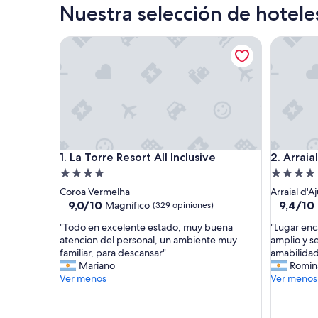
Nuestra selección de hotele
La Torre Resort All Inclusive
Arraial D
La Torre Resort All Inclusive
Arraial D
1. La Torre Resort All Inclusive
2. Arraia
Propiedad
Propieda
de
de
Coroa Vermelha
Arraial d'A
4.0
4.0
9.0
9.4
9,0/10
9,4/10
Magnífico
(329 opiniones)
de
de
estrellas
estrellas
"
"
"Todo en excelente estado, muy buena
"Lugar enc
10,
10,
T
L
atencion del personal, un ambiente muy
amplio y s
Magnífico,
Excepcio
o
u
familiar, para descansar"
amabilidad 
(329
(380
d
g
Mariano
Romin
opiniones)
opinione
o
a
Ver menos
Ver menos
e
r
n
e
e
n