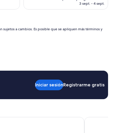
es
3 sept. - 4 sept.
de
US$ 93
án sujetos a cambios. Es posible que se apliquen más términos y
Iniciar sesión
Registrarme gratis
election Praia do Forte - All Inclusive
Ramada by Wyndham P