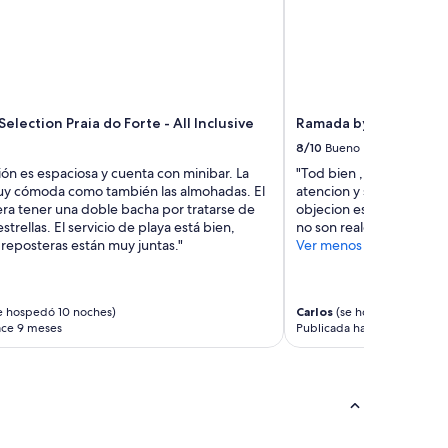
Selection Praia do Forte - All Inclusive
Ramada by Wyndham P
8/10
Bueno
ión es espaciosa y cuenta con minibar. La
"Tod bien , en particula
y cómoda como también las almohadas. El
atencion y simpatia de to
ra tener una doble bacha por tratarse de
objecion es que las fotos
strellas. El servicio de playa está bien,
no son reales. El resto t
reposteras están muy juntas."
Ver menos
e hospedó 10 noches)
Carlos
(se hospedó 6 noche
ace 9 meses
Publicada hace 10 meses