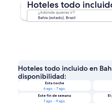
Hoteles todo incluid
Salvador
¿Adónde quieres ir?
Salvador
Hoteles todo incluido en Bahí
disponibilidad:
Esta noche
6 ago. - 7 ago.
Este fin de semana
El
7 ago. - 9 ago.