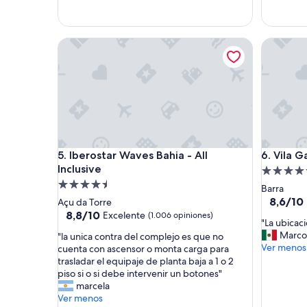
x
c
c
a
e
n
Iberostar Waves Bahia - All Inclusive
Vila Gale
l
t
e
a
n
d
t
o
e
r
e
,
s
i
t
n
a
m
Iberostar Waves Bahia - All Inclusive
Vila Gale
5. Iberostar Waves Bahia - All
6. Vila G
d
e
Inclusive
Propieda
o
r
,
s
Propiedad
de
Barra
m
o
de
4.5
8.6
8,6/10
Açu da Torre
u
e
de
4.5
8.8
estrellas
8,8/10
Excelente
(1.006 opiniones)
y
n
"
"La ubicaci
10,
de
estrellas
b
l
L
Marco
"
"la unica contra del complejo es que no
Excelent
10,
u
a
a
Ver menos
l
cuenta con ascensor o monta carga para
(1.006
Excelente,
e
n
u
a
trasladar el equipaje de planta baja a 1 o 2
opinione
(1.006
n
a
b
u
piso si o si debe intervenir un botones"
opiniones)
a
t
i
n
marcela
a
u
c
i
Ver menos
t
r