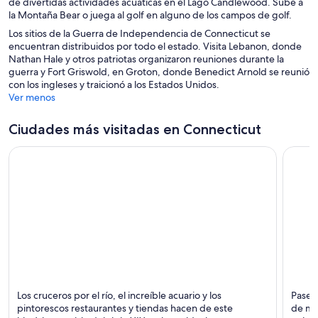
de divertidas actividades acuáticas en el Lago Candlewood. Sube a
la Montaña Bear o juega al golf en alguno de los campos de golf.
Los sitios de la Guerra de Independencia de Connecticut se
encuentran distribuidos por todo el estado. Visita Lebanon, donde
Nathan Hale y otros patriotas organizaron reuniones durante la
guerra y Fort Griswold, en Groton, donde Benedict Arnold se reunió
con los ingleses y traicionó a los Estados Unidos.
Ver menos
Ciudades más visitadas en Connecticut
Mystic
New H
Los cruceros por el río, el increíble acuario y los
Pasea
Acuarios, Puertos y Compras
Univer
pintorescos restaurantes y tiendas hacen de este
de mod
Teatro