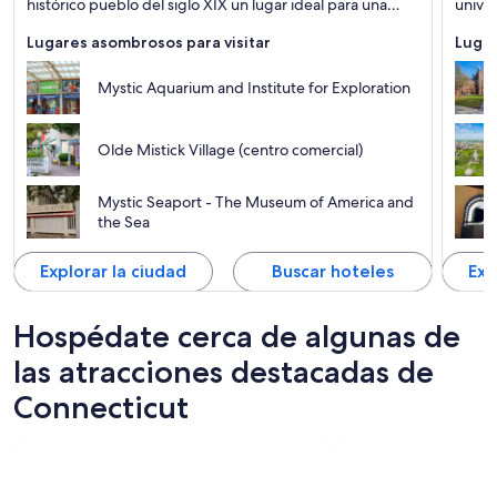
histórico pueblo del siglo XIX un lugar ideal para una
unive
escapada en Nueva Inglaterra.
esta p
Lugares asombrosos para visitar
Lugar
Mystic Aquarium and Institute for Exploration
Olde Mistick Village (centro comercial)
Mystic Seaport - The Museum of America and
the Sea
Explorar la ciudad
Buscar hoteles
Exp
Hospédate cerca de algunas de
las atracciones destacadas de
Connecticut