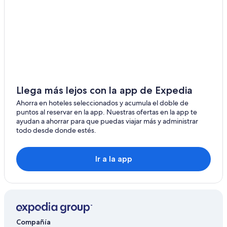
Hoteles en East Berlin
Wyndham Hotels en Windham
Hoteles 5 estrellas en Washington Depot
Hoteles haciendas en New Canaan
Llega más lejos con la app de Expedia
Ahorra en hoteles seleccionados y acumula el doble de
puntos al reservar en la app. Nuestras ofertas en la app te
ayudan a ahorrar para que puedas viajar más y administrar
todo desde donde estés.
Ir a la app
Compañía