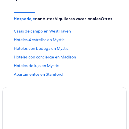
Hospedaje
nan
Autos
Alquileres vacacionales
Otros
Casas de campo en West Haven
Hoteles 4 estrellas en Mystic
Hoteles con bodega en Mystic
Hoteles con concierge en Madison
Hoteles de lujo en Mystic
Apartamentos en Stamford
Hoteles de La Quinta Inn & Suites en Bethel
Hoteles en Mansfield Center
Hoteles en la playa en Madison
Apartamentos en Hartford
Hoteles en Woodmont
Hoteles en Windsor Locks