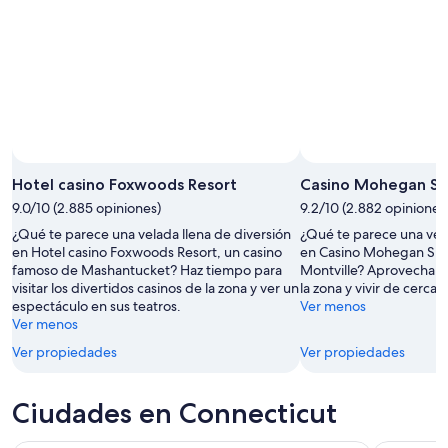
Foto tomada por Andrea Dobrowolski
Foto
de
Hotel casino Foxwoods Resort
Casino Mohegan S
uso
9.0/10 (2.885 opiniones)
9.2/10 (2.882 opiniones
libre
¿Qué te parece una velada llena de diversión
¿Qué te parece una vela
tomada
en Hotel casino Foxwoods Resort, un casino
en Casino Mohegan Sun
por
famoso de Mashantucket? Haz tiempo para
Montville? Aprovecha pa
Andrea
visitar los divertidos casinos de la zona y ver un
la zona y vivir de cerca
Dobrowolski
espectáculo en sus teatros.
Ver menos
Ver menos
Ver propiedades
Ver propiedades
Ciudades en Connecticut