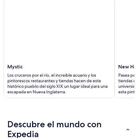
Mystic
New Ha
Los cruceros por el río, el increíble acuario y los
Pasea por
pintorescos restaurantes y tiendas hacen de este
tiendas de
histórico pueblo del siglo XIX un lugar ideal para una
universid
escapada en Nueva Inglaterra.
esta pinto
Descubre el mundo con
Expedia