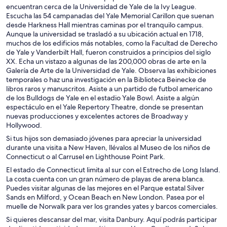
encuentran cerca de la Universidad de Yale de la Ivy League.
Escucha las 54 campanadas del Yale Memorial Carillon que suenan
desde Harkness Hall mientras caminas por el tranquilo campus.
Aunque la universidad se trasladó a su ubicación actual en 1718,
muchos de los edificios más notables, como la Facultad de Derecho
de Yale y Vanderbilt Hall, fueron construidos a principios del siglo
XX. Echa un vistazo a algunas de las 200,000 obras de arte en la
Galería de Arte de la Universidad de Yale. Observa las exhibiciones
temporales o haz una investigación en la Biblioteca Beinecke de
libros raros y manuscritos. Asiste a un partido de futbol americano
de los Bulldogs de Yale en el estadio Yale Bowl. Asiste a algún
espectáculo en el Yale Repertory Theatre, donde se presentan
nuevas producciones y excelentes actores de Broadway y
Hollywood.
Si tus hijos son demasiado jóvenes para apreciar la universidad
durante una visita a New Haven, llévalos al Museo de los niños de
Connecticut o al Carrusel en Lighthouse Point Park.
El estado de Connecticut limita al sur con el Estrecho de Long Island.
La costa cuenta con un gran número de playas de arena blanca.
Puedes visitar algunas de las mejores en el Parque estatal Silver
Sands en Milford, y Ocean Beach en New London. Pasea por el
muelle de Norwalk para ver los grandes yates y barcos comerciales.
Si quieres descansar del mar, visita Danbury. Aquí podrás participar