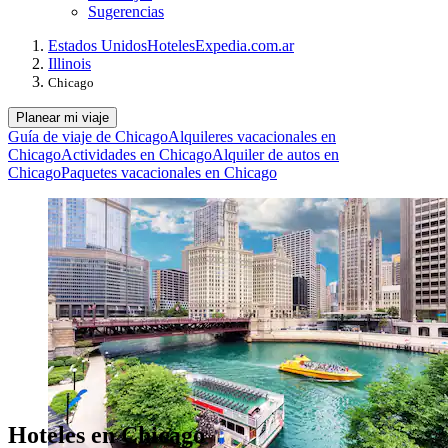
Sugerencias
Estados Unidos
Hoteles
Expedia.com.ar
Illinois
Chicago
Planear mi viaje
Guía de viaje de Chicago
Alquileres vacacionales en
Chicago
Actividades en Chicago
Alquiler de autos en
Chicago
Paquetes vacacionales en Chicago
Hoteles en Chicago