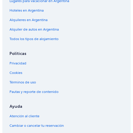
n
Lugares para vacacionar en Argentina
u
d
e
Hoteles en Argentina
i
l
c
o
Alquileres en Argentina
a
m
t
Alquiler de autos en Argentina
e
e
j
s
Todos los tipos de alojamiento
o
a
r
d
d
Políticas
i
e
f
m
Privacidad
f
i
e
Cookies
v
r
i
e
Términos de uso
s
n
i
t
Pautas y reporte de contenido
t
p
a
r
a
Ayuda
o
C
p
h
Atención al cliente
e
e
r
Cambiar o cancelar tu reservación
q
t
u