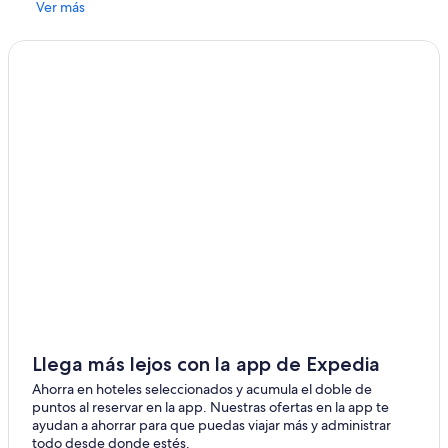
Ver más
a
e
s
c
t
k
i
-
l
i
l
n
o
i
y
n
e
s
l
t
p
r
e
u
r
c
s
t
o
i
n
o
a
n
l
w
e
a
n
s
Llega más lejos con la app de Expedia
c
t
a
Ahorra en hoteles seleccionados y acumula el doble de
e
n
puntos al reservar en la app. Nuestras ofertas en la app te
r
t
ayudan a ahorrar para que puedas viajar más y administrar
r
a
todo desde donde estés.