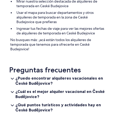
Mirar nuestra selección destacada de alquileres de
n
s
r
temporada en Ceské Budejovice
a
o
t
s
n
Usar el mapa para buscar departamentos y otros
m
v
o
alquileres de temporada en la zona de Ceské
e
i
r
Budejovice que prefieras
n
s
i
t
Ingresar tus fechas de viaje para ver las mejores ofertas
t
d
i
de alquileres de temporada en Ceské Budejovice
a
a
s
s
d
No busques más: ¡acá están todos los alquileres de
g
m
,
temporada que tenemos para ofrecerte en Ceské
o
a
e
Budejovice!
o
r
t
d
a
c
.
v
…
H
i
"
Preguntas frecuentes
o
l
w
l
e
¿Puedo encontrar alquileres vacacionales en
o
v
České Budějovice?
s
e
a
¿Cuál es el mejor alquiler vacacional en České
r
s
t
Budějovice?
d
h
e
¿Qué puntos turísticos y actividades hay en
e
l
České Budějovice?
c
c
h