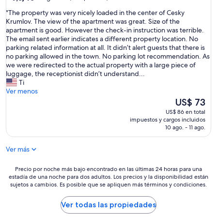
de
estrellas
s
o
"
"The property was very nicely loaded in the center of Cesky
10,
k
b
T
Krumlov. The view of the apartment was great. Size of the
Magnífico,
y
i
h
apartment is good. However the check-in instruction was terrible.
(177
K
e
e
The email sent earlier indicates a different property location. No
opiniones)
r
n
p
parking related information at all. It didn’t alert guests that there is
u
u
r
no parking allowed in the town. No parking lot recommendation. As
m
n
o
we were redirected to the actual property with a large piece of
l
l
p
luggage, the receptionist didn’t understand...
o
a
e
Ti
v
v
r
Ver menos
,
a
t
El
US$ 73
y
v
y
precio
US$ 86 en total
a
a
w
actual
impuestos y cargos incluidos
q
j
a
es
10 ago. - 11 ago.
u
i
s
de
e
l
v
US$ 73
e
l
Ver más
e
s
a
r
t
s
y
Precio
Precio por noche más bajo encontrado en las últimas 24 horas para una
á
u
estadía de una noche para dos adultos. Los precios y la disponibilidad están
n
por
a
h
sujetos a cambios. Es posible que se apliquen más términos y condiciones.
i
noche
e
o
c
más
s
r
e
bajo
Ver todas las propiedades
c
n
l
encontrado