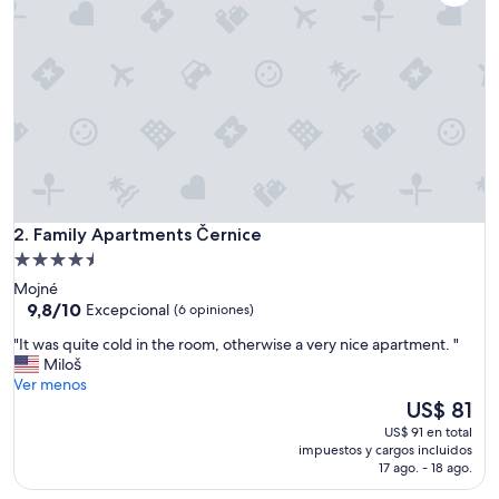
n
l
a
c
o
c
i
n
a
.
L
Family Apartments Černice
o
2. Family Apartments Černice
s
Propiedad
u
de
Mojné
t
4.5
9.8
9,8/10
Excepcional
(6 opiniones)
e
de
estrellas
n
"
"It was quite cold in the room, otherwise a very nice apartment. "
10,
s
I
Miloš
Excepcional,
i
t
Ver menos
(6
l
w
El
US$ 81
opiniones)
i
a
precio
US$ 91 en total
o
s
actual
impuestos y cargos incluidos
s
q
es
17 ago. - 18 ago.
d
u
de
e