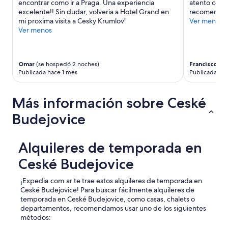
p
encontrar como ir a Praga. Una experiencia
atento con 
m
m
i
excelente!! Sin dudar, volveria a Hotel Grand en
recomenda
p
e
a
mi proxima visita a Cesky Krumlov"
Ver menos
i
n
s
Ver menos
e
t
y
z
w
e
a
a
l
,
s
Omar
(se hospedó 2 noches)
Francisco
(se
e
u
g
Publicada hace 1 mes
Publicada ha
g
b
r
a
i
e
n
c
a
Más información sobre Ceské
t
a
t
e
c
Budejovice
.
s
i
S
c
ó
i
o
n
Alquileres de temporada en
z
n
,
e
c
e
Ceské Budejovice
o
o
s
f
c
p
t
¡Expedia.com.ar te trae estos alquileres de temporada en
i
a
h
Ceské Budejovice! Para buscar fácilmente alquileres de
n
c
e
temporada en Ceské Budejovice, como casas, chalets o
a
i
a
departamentos, recomendamos usar uno de los siguientes
y
o
p
métodos:
u
,
a