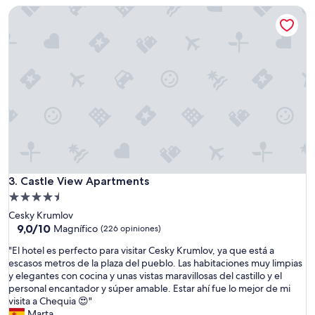
i
US$ 81
c
Castle View Apartments
t
o
e
c
c
i
o
n
l
a
d
e
i
r
n
a
t
n
h
m
e
u
r
y
o
r
Castle View Apartments
o
3. Castle View Apartments
e
m
Propiedad
d
,
de
u
Cesky Krumlov
o
c
4.5
9.0
9,0/10
Magnífico
(226 opiniones)
t
i
de
estrellas
h
"
d
"El hotel es perfecto para visitar Cesky Krumlov, ya que está a
10,
e
E
o
escasos metros de la plaza del pueblo. Las habitaciones muy limpias
Magnífico,
r
l
s
y elegantes con cocina y unas vistas maravillosas del castillo y el
(226
w
h
.
personal encantador y súper amable. Estar ahí fue lo mejor de mi
opiniones)
i
o
S
visita a Chequia 😍"
s
t
a
Marta