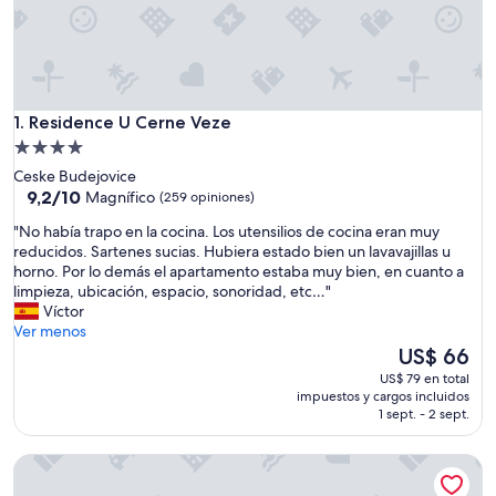
Residence U Cerne Veze
1. Residence U Cerne Veze
Propiedad
de
Ceske Budejovice
4.0
9.2
9,2/10
Magnífico
(259 opiniones)
de
estrellas
"
"No había trapo en la cocina. Los utensilios de cocina eran muy
10,
N
reducidos. Sartenes sucias. Hubiera estado bien un lavavajillas u
Magnífico,
o
horno. Por lo demás el apartamento estaba muy bien, en cuanto a
(259
h
limpieza, ubicación, espacio, sonoridad, etc…"
opiniones)
a
Víctor
b
Ver menos
í
El
US$ 66
a
precio
US$ 79 en total
t
actual
impuestos y cargos incluidos
r
es
1 sept. - 2 sept.
a
de
p
US$ 66
Family Apartments Černice
o
e