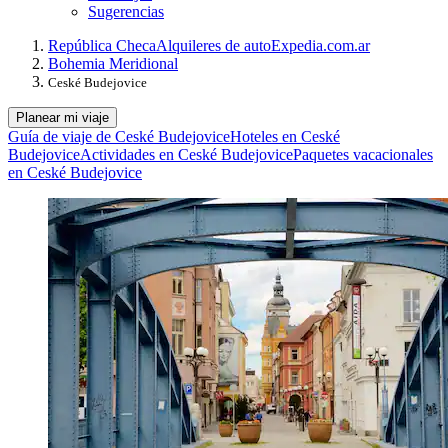
Sugerencias
República Checa
Alquileres de auto
Expedia.com.ar
Bohemia Meridional
Ceské Budejovice
Planear mi viaje
Guía de viaje de Ceské Budejovice
Hoteles en Ceské
Budejovice
Actividades en Ceské Budejovice
Paquetes vacacionales
en Ceské Budejovice