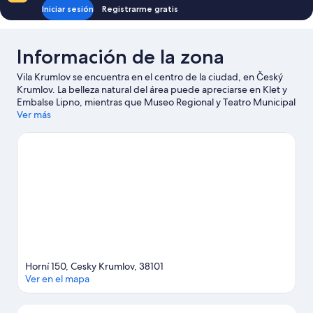
la
Iniciar sesión
Registrarme gratis
ciudad
Información de la zona
Vila Krumlov se encuentra en el centro de la ciudad, en Český
Krumlov. La belleza natural del área puede apreciarse en Klet y
Embalse Lipno, mientras que Museo Regional y Teatro Municipal
de Český Krumlov son lugares culturales destacados. También
Ver más
vale la pena conocer Museo de esculturas de cera y Museo del
derecho de ejecución y Museo de Cera. Encontrarás muchas
opciones para disfrutar del aire libre con actividades como
caminatas o ciclismo en senderos.
Visitar nuestra guía de viaje
de Český Krumlov
Ver más departamentos en Český Krumlov
Horní 150, Cesky Krumlov, 38101
Ver en el mapa