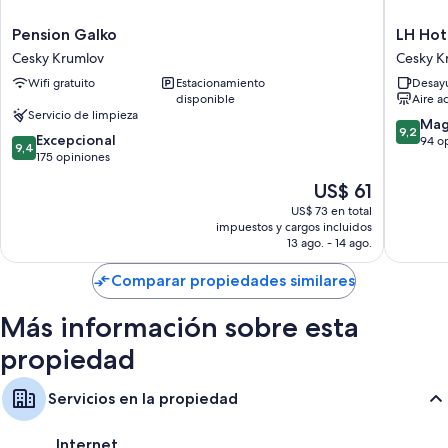
Duchas, bañeras o duchas y artículos de tocador gratuitos
Pension
LH
Pension Galko
LH Hot
Televisiones de pantalla plana con canales de televisión por cable
Galko
Hotel
Cesky Krumlov
Cesky K
Cocinas, refrigeradores y microondas
Cesky
Mlýn
Wifi gratuito
Estacionamiento
Desayu
Krumlov
Old
disponible
Aire a
Town
Servicio de limpieza
Cesky
9.2
Mag
9,2
9.4
Excepcional
Krumlov
de
94 o
9,4
de
175 opiniones
10,
10,
Magnífi
El
US$ 61
Excepcional,
94
precio
175
US$ 73 en total
opinion
actual
impuestos y cargos incluidos
opiniones
es
13 ago. - 14 ago.
de
US$ 61
Comparar propiedades similares
Más información sobre esta
propiedad
Servicios en la propiedad
Internet