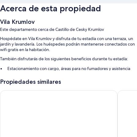
Acerca de esta propiedad
Vila Krumlov
Este departamento cerca de Castillo de Cesky Krumlov
Hospédate en Vila Krumlov y disfruta de tu estadía con una terraza, un
jardín y lavandería. Los huéspedes podrán mantenerse conectados con
wifi gratis en la habitación.
También disfrutarás de los siguientes beneficios durante tu estadía:
Estacionamiento con cargo, áreas para no fumadores y asistencia
turística y para la compra de entradas
Propiedades similares
Resguardo de equipaje
Los huéspedes dejan excelentes opiniones sobre el estado general
Pension Galko
LH Hote
de las instalaciones
Características de las habitaciones
En Vila Krumlov, todas las habitaciones incluyen comodidades como wifi
gratis, mesas de comedor y habitaciones insonorizadas.
También se incluyen los siguientes servicios adicionales: