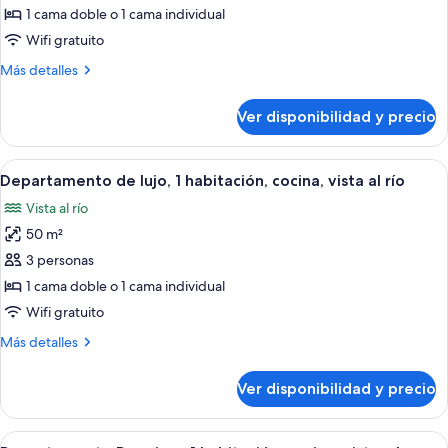
Premium,
1 cama doble o 1 cama individual
1
Wifi gratuito
habitación,
Más
Más detalles
cocina,
detalles
vista
sobre
Ver disponibilidad y precio
Departamento
a
Premium,
la
1
Ver
Un dormitorio con cama, mesita de noch
ciudad
19
habitación,
Departamento de lujo, 1 habitación, cocina, vista al río
todas
cocina,
Vista al río
vista
las
a
50 m²
fotos
la
de
3 personas
ciudad
Departamento
1 cama doble o 1 cama individual
de
Wifi gratuito
lujo,
Más
Más detalles
1
detalles
habitación,
sobre
Ver disponibilidad y precio
Departamento
cocina,
de
vista
lujo,
Ver
Área de sala de estar
al