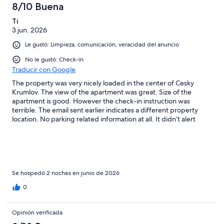
8/10 Buena
Ti
3 jun. 2026
Le gustó: Limpieza, comunicación, veracidad del anuncio
No le gustó: Check-in
Traducir con Google
The property was very nicely loaded in the center of Cesky
Krumlov. The view of the apartment was great. Size of the
apartment is good. However the check-in instruction was
terrible. The email sent earlier indicates a different property
location. No parking related information at all. It didn’t alert
guests that there is no parking allowed in the town. No parking
lot recommendation. As we were redirected to the actual
property with a large piece of luggage, the receptionist didn’t
understand what we asked for except “yes, yes, yes”. Overall
the property is fine.
Se hospedó 2 noches en junio de 2026
0
Opinión verificada