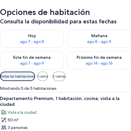
Opciones de habitación
Consulta la disponibilidad para estas fechas
Consulta la disponibilidad para hoy ago 7 - ago 8
Consulta la disponibilidad pa
Hoy
Mañana
ago 7 - ago 8
ago 8 - ago 9
Consulta la disponibilidad para este fin de semana ago 7 - ag
Consulta la disponibilidad par
Este fin de semana
Próximo fin de semana
ago 7 - ago 9
ago 14 - ago 16
Filtros
Todas las habitaciones
1 cama
2 camas
disponibles
para
Mostrando 5 de 5 habitaciones
las
Ver
Sala de estar
18
Departamento Premium, 1 habitación, cocina, vista a la
habitaciones
todas
ciudad
las
Vista a la ciudad
fotos
50 m²
de
3 personas
Departamento