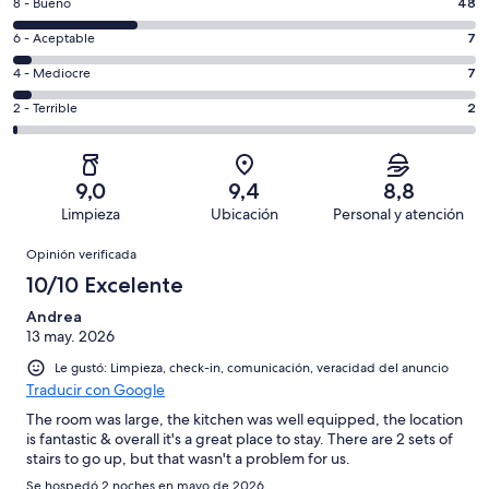
Evaluación:
8 - Bueno
48
-
8
Excelente.
Evaluación:
6 - Aceptable
7
-
113
6
Bueno.
Evaluación:
4 - Mediocre
7
de
-
48
4
177
Aceptable.
Evaluación:
2 - Terrible
2
de
-
opiniones
7
2
177
Mediocre.
de
-
opiniones
7
177
Terrible.
de
9,0
9,4
8,8
opiniones
2
177
Limpieza
Ubicación
Personal y atención
de
opiniones
Opiniones
177
Opinión verificada
opiniones
10/10 Excelente
Andrea
13 may. 2026
Le gustó: Limpieza, check-in, comunicación, veracidad del anuncio
Traducir con Google
The room was large, the kitchen was well equipped, the location
is fantastic & overall it's a great place to stay. There are 2 sets of
stairs to go up, but that wasn't a problem for us.
Se hospedó 2 noches en mayo de 2026