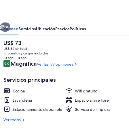
Krumlov
erior
Siguiente
81+
Resumen
Servicios
Ubicación
Precios
Políticas
El
US$ 73
precio
US$ 86 en total
actual
impuestos y cargos incluidos
es
10 ago. - 11 ago.
de
Opiniones
Magnífica
9,0
Ver las 177 opiniones
9,0 de 10
US$ 73
Servicios principales
Entrada de la propiedad
Cocina
Wifi gratuito
Lavandería
Espacio al aire libre
Estacionamiento disponible
Servicio de limpieza
Ver todos