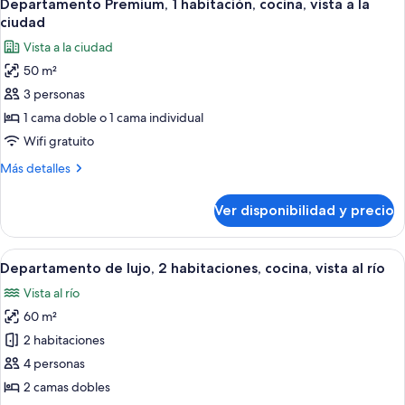
14
1
Departamento Premium, 1 habitación, cocina, vista a la
todas
río
habitación,
ciudad
cocina,
las
Vista a la ciudad
vista
fotos
al
50 m²
de
río
3 personas
Departamento
Premium,
1 cama doble o 1 cama individual
1
Wifi gratuito
habitación,
Más
Más detalles
cocina,
detalles
vista
sobre
Ver disponibilidad y precio
Departamento
a
Premium,
la
1
Ver
Sala de estar
ciudad
18
habitación,
Departamento de lujo, 2 habitaciones, cocina, vista al río
todas
cocina,
Vista al río
vista
las
a
60 m²
fotos
la
de
2 habitaciones
ciudad
Departamento
4 personas
de
2 camas dobles
lujo,