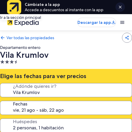
Cámbiate a la app
Accede a descuentos al instante con la app
Ir a la sección principal
Descargar la app
Ver todas las propiedades
Departamento entero
Vila Krumlov
Propiedad
de
3.5
Elige las fechas para ver precios
estrellas
¿Adónde quieres ir?
Fechas
Huéspedes