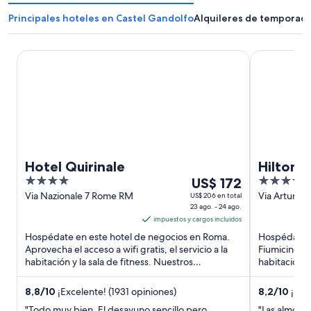
Principales hoteles en Castel Gandolfo
Alquileres de temporada
Hotel Quirinale
Hilton Rome
Hotel Quirinale
Hilton 
4
Del
4
US$ 172
out
23
out
Via Nazionale 7 Rome RM
Via Arturo F
US$ 206 en total
23 ago. - 24 ago.
Fiumicino 
of
ago
of
impuestos y cargos incluidos
5
al
5
Hospédate en este hotel de negocios en Roma.
Hospédate e
24
Aprovecha el acceso a wifi gratis, el servicio a la
Fiumicino. A
ago,
habitación y la sala de fitness. Nuestros
habitación la
el
huéspedes destacan ...
Nuestros hu
precio
8,8
/
10
¡Excelente! (1931 opiniones)
8,2
/
10
¡Muy
por
"Todo muy bien. El desayuno sencillo pero
"Las almoha