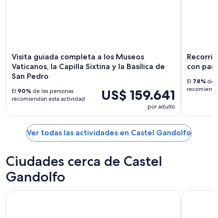
Visita guiada completa a los Museos
Recorrid
Vaticanos, la Capilla Sixtina y la Basílica de
con para
San Pedro
El
78%
de l
recomiendan
US$ 159.641
El
90%
de las personas
recomiendan esta actividad
por adulto
Ver todas las actividades en Castel Gandolfo
Ciudades cerca de Castel
Gandolfo