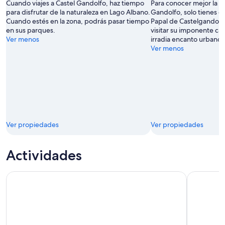
Cuando viajes a Castel Gandolfo, haz tiempo
Para conocer mejor la hi
para disfrutar de la naturaleza en Lago Albano.
Gandolfo, solo tienes q
Cuando estés en la zona, podrás pasar tiempo
Papal de Castelgandolf
en sus parques.
visitar su imponente ca
Ver menos
irradia encanto urbano 
Ver menos
Ver propiedades
Ver propiedades
Actividades
Visita guiada completa a los Museos Vaticanos, la Capilla Sixt
Recorrido 