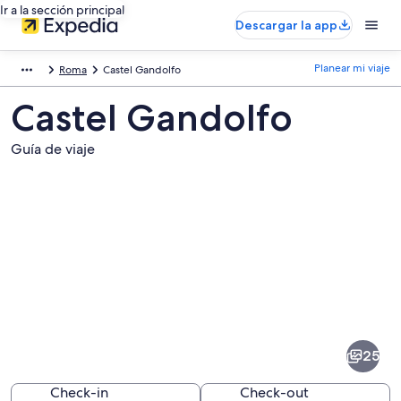
Ir a la sección principal
Descargar la app
Planear mi viaje
Roma
Castel Gandolfo
Castel Gandolfo
Guía de viaje
Fotos
de
Castel
25
Gandolfo
Check-in
Check-out