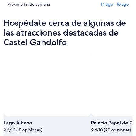
Gandolfo
en
de
Ver
Próximo fin de semana
14 ago - 16 ago
para
Castel
propiedades
precios
esta
Gandolfo
en
de
Hospédate cerca de algunas de
noche,
para
Castel
propiedades
6
mañana
Gandolfo
en
las atracciones destacadas de
ago
por
para
Castel
Castel Gandolfo
-
la
este
Gandolfo
7
noche,
fin
para
ago
7
de
el
ago
semana,
próximo
-
7
fin
8
ago
de
ago
-
semana,
9
14
ago
ago
-
16
ago
Lago Albano
Palacio Papal de C
9.2/10 (41 opiniones)
9.4/10 (20 opiniones)