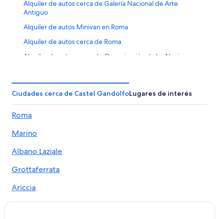
Alquiler de autos cerca de Galería Nacional de Arte
Antiguo
Alquiler de autos Minivan en Roma
Alquiler de autos cerca de Roma
Alquiler de autos cerca de Organización de las Naciones
Unidas para la Alimentación y la Agricultura
Alquiler de autos cerca de Coliseo
Ciudades cerca de Castel Gandolfo
Lugares de interés
Alquiler de autos cerca de Monti
Alquiler de autos cerca de Corte de Apelaciones de
Roma
Roma
Marino
Alquiler de autos cerca de EUR
Alquiler de autos cerca de Piazza San Bernardo
Albano Laziale
Grottaferrata
Ariccia
Rocca di Papa