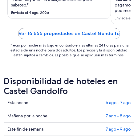
noche
sabroso."
pagamos el 
es
pedimos lun
Enviada el 4 ago. 2026
de
temprano se
Enviada el 4 
US$ 172
y les explic
Ver 16.566 propiedades en Castel Gandolfo
Precio por noche más bajo encontrado en las últimas 24 horas para una
estadía de una noche para dos adultos. Los precios y la disponibilidad
están sujetos a cambios. Es posible que se apliquen más términos.
Disponibilidad de hoteles en
Castel Gandolfo
Ver
Esta noche
6 ago - 7 ago
precios
de
Ver
Mañana por la noche
7 ago - 8 ago
propiedades
precios
en
de
Ver
Este fin de semana
7 ago - 9 ago
Castel
propiedades
precios