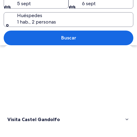
5 sept
6 sept
Huéspedes
1 hab., 2 personas
Un lago rodeado de montañas, una car
Buscar
Ver mapa
Visita Castel Gandolfo