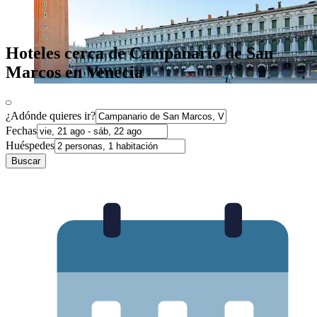
Hoteles cerca de Campanario de San
Marcos en Venecia
¿Adónde quieres ir?
Fechas
Huéspedes
Buscar