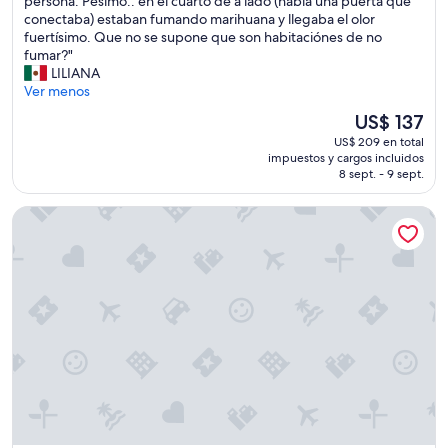
a
persona. Pésimo.. en el cuarto de a lado (había una puerta que
l
b
conectaba) estaban fumando marihuana y llegaba el olor
t
a
fuertísimo. Que no se supone que son habitaciónes de no
e
s
fumar?"
c
e
LILIANA
h
g
Ver menos
o
u
El
US$ 137
d
r
precio
e
US$ 209 en total
a
actual
l
impuestos y cargos incluidos
q
es
b
8 sept. - 9 sept.
u
de
a
e
US$ 137
ñ
The Marker Union Square San Francisco
r
o
e
y
s
n
e
a
r
d
v
i
e
e
c
m
o
e
n
h
d
i
e
z
s
o