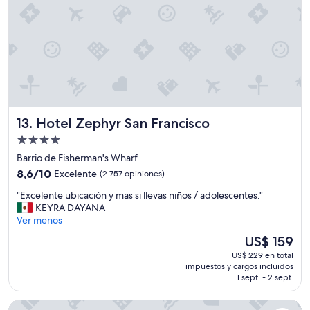
s
,
e
m
r
e
v
q
a
u
c
e
i
d
ó
é
n
3
n
Hotel Zephyr San Francisco
13. Hotel Zephyr San Francisco
n
o
o
Propiedad
l
c
o
de
Barrio de Fisherman's Wharf
h
i
4.0
8.6
e
8,6/10
Excelente
(2.757 opiniones)
n
estrellas
de
s
d
"
"Excelente ubicación y mas si llevas niños / adolescentes."
10,
c
i
E
KEYRA DAYANA
Excelente,
o
c
x
Ver menos
(2.757
n
a
c
opiniones)
m
El
US$ 159
b
e
i
precio
a
US$ 229 en total
l
s
actual
.
impuestos y cargos incluidos
e
h
es
1 sept. - 2 sept.
T
n
i
de
a
t
j
US$ 159
l
Hyatt Regency San Francisco
e
o