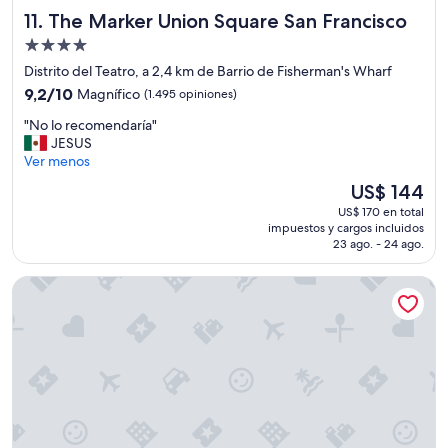
a
c
The Marker Union Square San Francisco
11. The Marker Union Square San Francisco
y
a
u
Propiedad
s
n
de
o
Distrito del Teatro, a 2,4 km de Barrio de Fisherman's Wharf
o
"
4.0
9.2
s
9,2/10
Magnífico
(1.495 opiniones)
estrellas
de
i
"
"No lo recomendaría"
10,
n
N
JESUS
Magnífico,
c
o
Ver menos
(1.495
l
l
opiniones)
u
El
US$ 144
o
i
precio
US$ 170 en total
r
d
actual
impuestos y cargos incluidos
e
o
es
23 ago. - 24 ago.
c
s
de
o
y
US$ 144
Hotel Nikko San Francisco
m
l
e
l
n
e
d
g
a
a
r
n
í
d
a
o
"
a