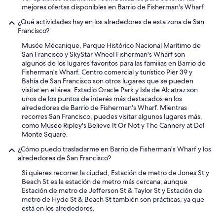
e
mejores ofertas disponibles en Barrio de Fisherman's Wharf.
n
d
¿Qué actividades hay en los alrededores de esta zona de San
o
Francisco?
a
Musée Mécanique, Parque Histórico Nacional Marítimo de
m
San Francisco y SkyStar Wheel Fisherman's Wharf son
p
algunos de los lugares favoritos para las familias en Barrio de
l
Fisherman's Wharf. Centro comercial y turístico Pier 39 y
i
Bahía de San Francisco son otros lugares que se pueden
a
visitar en el área. Estadio Oracle Park y Isla de Alcatraz son
m
unos de los puntos de interés más destacados en los
e
alrededores de Barrio de Fisherman's Wharf. Mientras
n
recorres San Francisco, puedes visitar algunos lugares más,
t
como Museo Ripley's Believe It Or Not y The Cannery at Del
e
Monte Square.
"
¿Cómo puedo trasladarme en Barrio de Fisherman's Wharf y los
alrededores de San Francisco?
Si quieres recorrer la ciudad, Estación de metro de Jones St y
Beach St es la estación de metro más cercana, aunque
Estación de metro de Jefferson St & Taylor St y Estación de
metro de Hyde St & Beach St también son prácticas, ya que
está en los alrededores.