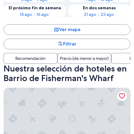
El próximo fin de semana
En dos semanas
14 ago. - 16 ago.
21 ago. - 23 ago.
Ver mapa
Filtrar
Recomendación
Precio (de menor a mayor)
Di
Nuestra selección de hoteles en
Barrio de Fisherman's Wharf
Hotel Riu Plaza Fisherman's Wharf