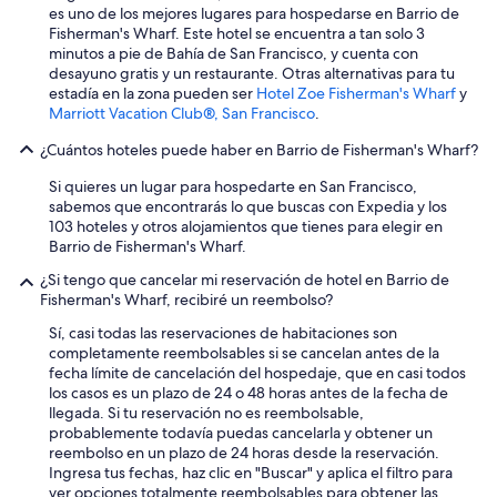
i
es uno de los mejores lugares para hospedarse en Barrio de
n
Fisherman's Wharf. Este hotel se encuentra a tan solo 3
d
minutos a pie de Bahía de San Francisco, y cuenta con
u
desayuno gratis y un restaurante. Otras alternativas para tu
d
estadía en la zona pueden ser
Hotel Zoe Fisherman's Wharf
y
a
Marriott Vacation Club®, San Francisco
.
a
l
¿Cuántos hoteles puede haber en Barrio de Fisherman's Wharf?
g
u
Si quieres un lugar para hospedarte en San Francisco,
n
sabemos que encontrarás lo que buscas con Expedia y los
a
103 hoteles y otros alojamientos que tienes para elegir en
l
Barrio de Fisherman's Wharf.
o
¿Si tengo que cancelar mi reservación de hotel en Barrio de
r
Fisherman's Wharf, recibiré un reembolso?
e
c
Sí, casi todas las reservaciones de habitaciones son
o
completamente reembolsables si se cancelan antes de la
m
fecha límite de cancelación del hospedaje, que en casi todos
e
los casos es un plazo de 24 o 48 horas antes de la fecha de
n
llegada. Si tu reservación no es reembolsable,
d
probablemente todavía puedas cancelarla y obtener un
a
reembolso en un plazo de 24 horas desde la reservación.
m
Ingresa tus fechas, haz clic en "Buscar" y aplica el filtro para
i
ver opciones totalmente reembolsables para obtener las