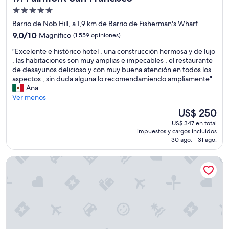
s
l
o
Propiedad
s
a
s
de
Barrio de Nob Hill, a 1,9 km de Barrio de Fisherman's Wharf
u
p
d
5.0
9.0
e
9,0/10
Magnífico
(1.559 opiniones)
e
e
estrellas
de
l
r
l
"
"Excelente e histórico hotel , una construcción hermosa y de lujo
10,
e
s
b
E
, las habitaciones son muy amplias e impecables , el restaurante
Magnífico,
e
o
a
x
de desayunos delicioso y con muy buena atención en todos los
(1.559
s
n
ñ
c
aspectos , sin duda alguna lo recomendamiendo ampliamente"
opiniones)
c
a
o
e
Ana
u
.
m
l
Ver menos
c
P
u
e
h
é
y
El
US$ 250
n
a
s
b
precio
US$ 347 en total
t
r
i
u
actual
impuestos y cargos incluidos
e
s
m
e
es
30 ago. - 31 ago.
e
e
o
n
de
h
e
.
o
US$ 250
Beacon Grand, A Union Square Hotel
i
l
.
s
s
r
e
y
t
u
n
l
ó
i
e
a
r
d
l
s
i
o
c
s
c
d
u
á
o
e