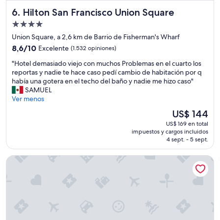
a
e
)
Hilton San Francisco Union Square
6. Hilton San Francisco Union Square
n
q
.
t
u
Propiedad
E
e
e
l
de
Union Square, a 2,6 km de Barrio de Fisherman's Wharf
n
d
h
4.0
8.6
i
8,6/10
Excelente
(1.532 opiniones)
a
o
estrellas
de
d
c
t
"
"Hotel demasiado viejo con muchos Problemas en el cuarto los
10,
o
e
e
H
reportas y nadie te hace caso pedí cambio de habitación por q
Excelente,
,
r
l
o
había una gotera en el techo del baño y nadie me hizo caso"
(1.532
e
c
e
t
SAMUEL
opiniones)
l
a
s
e
Ver menos
p
t
t
l
e
o
El
US$ 144
a
d
r
d
precio
e
US$ 169 en total
e
s
o
actual
n
impuestos y cargos incluidos
m
o
,
es
4 sept. - 5 sept.
b
a
n
e
de
u
s
a
s
US$ 144
e
Hotel Zoe Fisherman's Wharf
i
l
t
n
a
m
a
e
d
u
c
s
o
y
i
t
v
a
ó
a
i
g
n
d
e
r
d
o