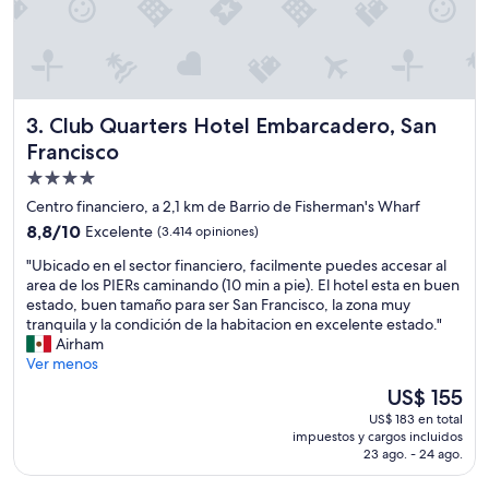
Club Quarters Hotel Embarcadero, San Francisco
3. Club Quarters Hotel Embarcadero, San
Francisco
Propiedad
de
Centro financiero, a 2,1 km de Barrio de Fisherman's Wharf
4.0
8.8
8,8/10
Excelente
(3.414 opiniones)
estrellas
de
"
"Ubicado en el sector financiero, facilmente puedes accesar al
10,
U
area de los PIERs caminando (10 min a pie). El hotel esta en buen
Excelente,
b
estado, buen tamaño para ser San Francisco, la zona muy
(3.414
i
tranquila y la condición de la habitacion en excelente estado."
opiniones)
c
Airham
a
Ver menos
d
El
US$ 155
o
precio
US$ 183 en total
e
actual
impuestos y cargos incluidos
n
es
23 ago. - 24 ago.
e
de
l