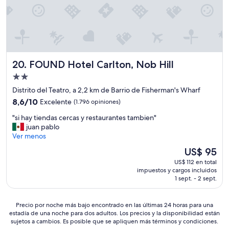
n
s
d
s
o
o
m
n
a
m
r
u
i
FOUND Hotel Carlton, Nob Hill
y
20. FOUND Hotel Carlton, Nob Hill
h
a
u
Propiedad
m
a
de
Distrito del Teatro, a 2,2 km de Barrio de Fisherman's Wharf
p
n
2.0
l
8.6
8,6/10
Excelente
(1.796 opiniones)
a
i
estrellas
de
y
"
"si hay tiendas cercas y restaurantes tambien"
a
10,
l
s
juan pablo
s
Excelente,
l
i
Ver menos
e
(1.796
e
h
i
opiniones)
g
El
US$ 95
a
m
a
precio
US$ 112 en total
y
p
b
actual
impuestos y cargos incluidos
t
e
a
es
1 sept. - 2 sept.
i
c
e
de
e
a
l
US$ 95
n
b
o
Precio
Precio por noche más bajo encontrado en las últimas 24 horas para una
d
l
estadía de una noche para dos adultos. Los precios y la disponibilidad están
l
por
a
e
sujetos a cambios. Es posible que se apliquen más términos y condiciones.
o
noche
s
s