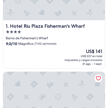
Hotel Riu Plaza Fisherman's Wharf
1. Hotel Riu Plaza Fisherman's Wharf
Propiedad
de
Barrio de Fisherman's Wharf
4.0
9.0
9,0/10
Magnífico
(7.612 opiniones)
estrellas
de
El
US$ 141
10,
precio
Magnífico,
US$ 207 en total
actual
impuestos y cargos incluidos
(7.612
es
31 ago. - 1 sept.
opiniones)
de
US$ 141
Holiday Inn Golden Gateway by IHG