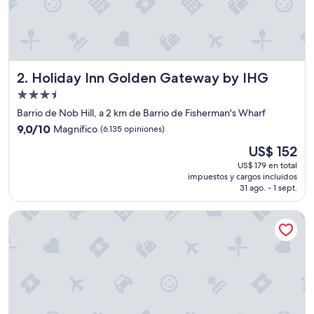
Holiday Inn Golden Gateway by IHG
2. Holiday Inn Golden Gateway by IHG
Propiedad
de
Barrio de Nob Hill, a 2 km de Barrio de Fisherman's Wharf
3.5
9.0
9,0/10
Magnífico
(6.135 opiniones)
estrellas
de
El
US$ 152
10,
precio
Magnífico,
US$ 179 en total
actual
impuestos y cargos incluidos
(6.135
es
31 ago. - 1 sept.
opiniones)
de
US$ 152
Club Quarters Hotel Embarcadero, San Francisco