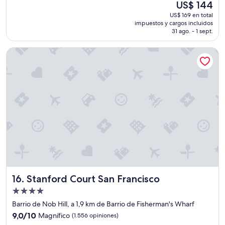
El
US$ 144
h
e
precio
i
US$ 169 en total
n
actual
impuestos y cargos incluidos
c
a
es
31 ago. - 1 sept.
i
u
de
e
b
US$ 144
Stanford Court San Francisco
r
i
o
c
n
a
l
c
i
i
m
ó
p
n
i
.
e
H
z
o
a
t
u
e
n
l
d
s
Stanford Court San Francisco
16. Stanford Court San Francisco
í
e
a
n
Propiedad
h
c
de
Barrio de Nob Hill, a 1,9 km de Barrio de Fisherman's Wharf
a
i
4.0
s
9.0
l
9,0/10
Magnífico
(1.556 opiniones)
estrellas
t
de
l