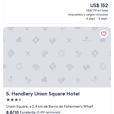
a
t
El
US$ 152
r
e
precio
US$ 179 en total
d
p
actual
impuestos y cargos incluidos
e
u
es
4 sept. - 5 sept.
q
e
de
u
d
US$ 152
Handlery Union Square Hotel
e
e
s
s
e
a
l
c
e
c
n
e
o
s
t
a
a
r
n
a
l
l
o
a
s
r
a
e
Handlery Union Square Hotel
5. Handlery Union Square Hotel
ñ
a
o
d
Propiedad
s
e
de
Union Square, a 2,4 km de Barrio de Fisherman's Wharf
,
l
3.5
8.8
e
8,8/10
Excelente
(3.412 opiniones)
o