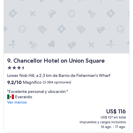
y
a
m
l
c
u
a
e
n
c
c
i
o
a
c
n
s
a
d
o
c
i
p
i
c
e
o
i
d
n
ó
í
e
Chancellor Hotel on Union Square
9. Chancellor Hotel on Union Square
n
c
s
d
a
Propiedad
.
e
m
"
de
Lower Nob Hill, a 2,3 km de Barrio de Fisherman's Wharf
l
b
3.5
a
9.2
9,2/10
Magnífico
(3.384 opiniones)
i
estrellas
h
de
o
"
"Excelente personal y ubicación."
a
10,
d
E
Everardo
b
Magnífico,
e
x
Ver menos
i
(3.384
h
c
t
opiniones)
a
El
US$ 116
e
a
b
precio
US$ 137 en total
l
c
i
actual
impuestos y cargos incluidos
e
i
t
es
16 ago. - 17 ago.
n
o
a
de