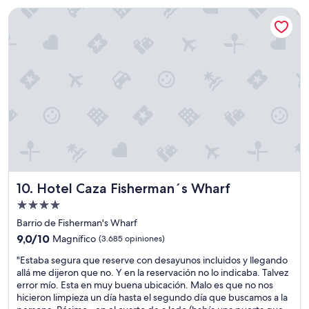
t
n
c
US$ 116
Hotel Caza Fisherman´s Wharf
e
e
i
p
n
ó
e
e
n
r
x
p
s
c
o
o
e
r
n
l
q
a
e
h
l
n
a
y
t
b
u
e
í
b
e
a
i
s
u
c
t
n
Hotel Caza Fisherman´s Wharf
10. Hotel Caza Fisherman´s Wharf
a
a
a
c
d
Propiedad
g
i
o
o
de
Barrio de Fisherman's Wharf
ó
.
t
4.0
9.0
n
9,0/10
Magnífico
(3.685 opiniones)
"
e
estrellas
de
.
r
"
"Estaba segura que reserve con desayunos incluidos y llegando
10,
"
a
E
allá me dijeron que no. Y en la reservación no lo indicaba. Talvez
Magnífico,
e
s
error mío. Esta en muy buena ubicación. Malo es que no nos
(3.685
n
t
hicieron limpieza un día hasta el segundo día que buscamos a la
opiniones)
e