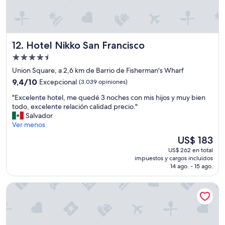
l
l
á
m
e
Hotel Nikko San Francisco
12. Hotel Nikko San Francisco
d
i
Propiedad
j
de
Union Square, a 2,6 km de Barrio de Fisherman's Wharf
e
4.5
9.4
9,4/10
Excepcional
(3.039 opiniones)
r
estrellas
de
o
"
"Excelente hotel, me quedé 3 noches con mis hijos y muy bien
10,
n
E
todo, excelente relación calidad precio."
Excepcional,
q
x
Salvador
(3.039
u
c
Ver menos
opiniones)
e
e
n
El
US$ 183
l
o
precio
US$ 262 en total
e
.
actual
impuestos y cargos incluidos
n
Y
es
14 ago. - 15 ago.
t
e
de
e
n
US$ 183
Hotel Zephyr San Francisco
h
l
o
a
t
r
e
e
l