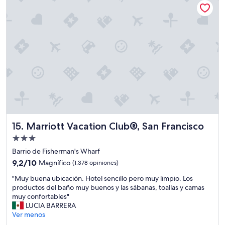
e
a
s
l
u
/
a
b
a
c
i
d
i
c
o
ó
a
l
n
c
e
c
i
s
a
ó
c
l
n
e
i
.
n
d
M
t
a
a
e
d
l
Marriott Vacation Club®, San Francisco
15. Marriott Vacation Club®, San Francisco
s
p
o
.
r
Propiedad
e
"
e
de
s
Barrio de Fisherman's Wharf
c
q
3.0
9.2
9,2/10
Magnífico
(1.378 opiniones)
i
u
estrellas
de
o
e
"
"Muy buena ubicación. Hotel sencillo pero muy limpio. Los
10,
.
n
M
productos del baño muy buenos y las sábanas, toallas y camas
Magnífico,
"
o
u
muy confortables"
(1.378
n
y
LUCIA BARRERA
opiniones)
o
b
Ver menos
s
u