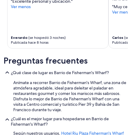
n
"Excelente personal y ubicación."
a
c
Ver menos
"Muy cerca d
r
i
Ver menos
?
ó
"
n
e
n
Everardo
(se hospedó 3 noches)
Carlos
(se ho
t
Publicada hace 8 horas
Publicada hac
o
d
o
Preguntas frecuentes
s
l
o
¿Qué clase de lugar es Barrio de Fisherman's Wharf?
s
a
Anímate a recorrer Barrio de Fisherman's Wharf, una zona de
s
atmósfera agradable, ideal para deleitar el paladar en
p
restaurantes gourmet y comer los mariscos más sabrosos.
e
Disfruta lo mejor de Barrio de Fisherman's Wharf con una
c
visita a Centro comercial y turístico Pier 39 y Bahía de San
t
Francisco durante tu viaje.
o
¿Cuál es el mejor lugar para hospedarse en Barrio de
s
Fisherman's Wharf?
,
s
Según nuestros usuarios,
Hotel Riu Plaza Fisherman's Wharf