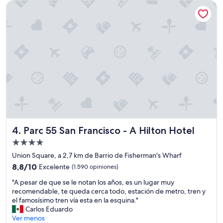
US$ 155
Parc 55 San Francisco - A Hilton Hotel
s
e
c
t
o
r
f
i
n
a
n
c
i
e
Parc 55 San Francisco - A Hilton Hotel
4. Parc 55 San Francisco - A Hilton Hotel
r
o
Propiedad
,
de
Union Square, a 2,7 km de Barrio de Fisherman's Wharf
f
4.0
8.8
a
8,8/10
Excelente
(1.590 opiniones)
estrellas
de
c
"
"A pesar de que se le notan los años, es un lugar muy
10,
i
A
recomendable, te queda cerca todo, estación de metro, tren y
Excelente,
l
p
el famosísimo tren vía esta en la esquina."
(1.590
m
e
Carlos Eduardo
opiniones)
e
s
Ver menos
n