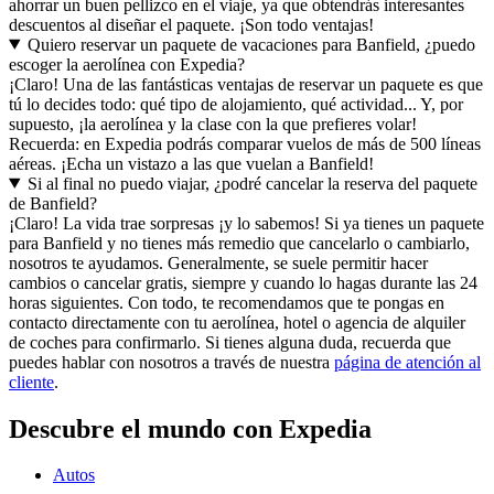
ahorrar un buen pellizco en el viaje, ya que obtendrás interesantes
descuentos al diseñar el paquete. ¡Son todo ventajas!
Quiero reservar un paquete de vacaciones para Banfield, ¿puedo
escoger la aerolínea con Expedia?
¡Claro! Una de las fantásticas ventajas de reservar un paquete es que
tú lo decides todo: qué tipo de alojamiento, qué actividad... Y, por
supuesto, ¡la aerolínea y la clase con la que prefieres volar!
Recuerda: en Expedia podrás comparar vuelos de más de 500 líneas
aéreas. ¡Echa un vistazo a las que vuelan a Banfield!
Si al final no puedo viajar, ¿podré cancelar la reserva del paquete
de Banfield?
¡Claro! La vida trae sorpresas ¡y lo sabemos! Si ya tienes un paquete
para Banfield y no tienes más remedio que cancelarlo o cambiarlo,
nosotros te ayudamos. Generalmente, se suele permitir hacer
cambios o cancelar gratis, siempre y cuando lo hagas durante las 24
horas siguientes. Con todo, te recomendamos que te pongas en
contacto directamente con tu aerolínea, hotel o agencia de alquiler
de coches para confirmarlo. Si tienes alguna duda, recuerda que
puedes hablar con nosotros a través de nuestra
página de atención al
cliente
.
Descubre el mundo con Expedia
Autos