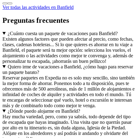
Ver todas las actividades en Banfield
Preguntas frecuentes
¿Cuánto cuesta un paquete de vacaciones para Banfield?
Existen algunos factores que pueden afectar al precio, como fechas,
clases, cadenas hoteleras... Si lo que quieres es ahorrar en tu viaje a
Banfield, el paquete será tu mejor opción: selecciona los vuelos, el
alojamiento o las actividades como mejor te convenga y, además de
personalizar tu escapada, ¡ahorrarás un buen pellizco!
Quiero irme de vacaciones a Banfield, ¿cómo hago para reservar
un paquete barato?
Reservar paquetes en Expedia no es solo muy sencillo, sino también
la mejor forma de ahorrar. Ponemos todo a tu disposición, pues te
ofrecemos más de 500 aerolíneas, más de 1 millón de alojamientos e
infinidad de coches de alquiler y actividades en todo el mundo. Tú
te encargas de seleccionar qué vuelo, hotel o excursión te interesan
más y de combinarlo todo como mejor te venga.
¿Dónde puedo alojarme en Banfield?
Hay mucha variedad, pero, como ya sabrás, todo depende del tipo
de escapada que hayas imaginado. Una visita que no querrás pasar
por alto en tu itinerario es, sin duda alguna, Iglesia de la Piedad.
Alójate en los alrededores y así podrás ir andando y olvidarte del