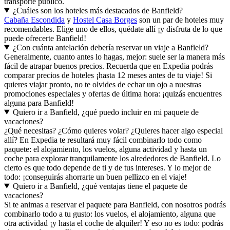
transporte público.
¿Cuáles son los hoteles más destacados de Banfield?
Cabaña Escondida
y
Hostel Casa Borges
son un par de hoteles muy
recomendables. Elige uno de ellos, quédate allí ¡y disfruta de lo que
puede ofrecerte Banfield!
¿Con cuánta antelación debería reservar un viaje a Banfield?
Generalmente, cuanto antes lo hagas, mejor: suele ser la manera más
fácil de atrapar buenos precios. Recuerda que en Expedia podrás
comparar precios de hoteles ¡hasta 12 meses antes de tu viaje! Si
quieres viajar pronto, no te olvides de echar un ojo a nuestras
promociones especiales y ofertas de última hora: ¡quizás encuentres
alguna para Banfield!
Quiero ir a Banfield, ¿qué puedo incluir en mi paquete de
vacaciones?
¿Qué necesitas? ¿Cómo quieres volar? ¿Quieres hacer algo especial
allí? En Expedia te resultará muy fácil combinarlo todo como
paquete: el alojamiento, los vuelos, alguna actividad y hasta un
coche para explorar tranquilamente los alrededores de Banfield. Lo
cierto es que todo depende de ti y de tus intereses. Y lo mejor de
todo: ¡conseguirás ahorrarte un buen pellizco en el viaje!
Quiero ir a Banfield, ¿qué ventajas tiene el paquete de
vacaciones?
Si te animas a reservar el paquete para Banfield, con nosotros podrás
combinarlo todo a tu gusto: los vuelos, el alojamiento, alguna que
otra actividad ¡y hasta el coche de alquiler! Y eso no es todo: podrás