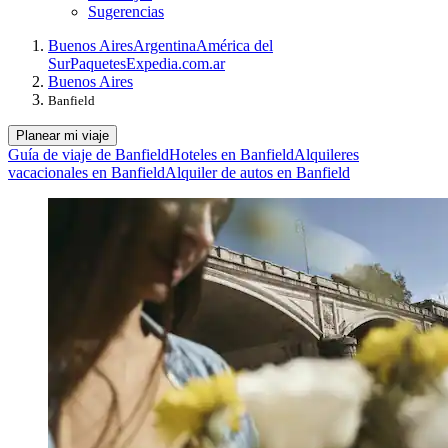
Sugerencias
Buenos Aires
Argentina
América del
Sur
Paquetes
Expedia.com.ar
Buenos Aires
Banfield
Planear mi viaje
Guía de viaje de Banfield
Hoteles en Banfield
Alquileres
vacacionales en Banfield
Alquiler de autos en Banfield