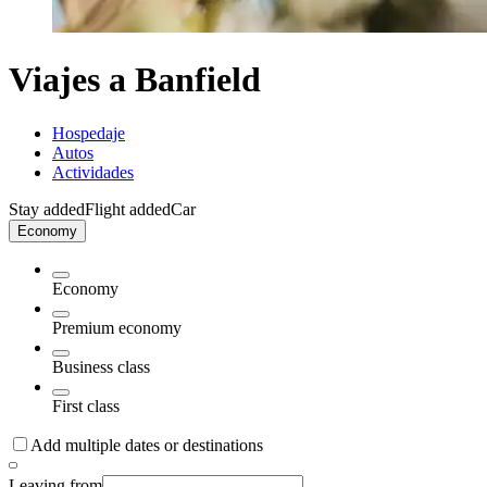
Viajes a Banfield
Hospedaje
Autos
Actividades
Stay added
Flight added
Car
Economy
Economy
Premium economy
Business class
First class
Add multiple dates or destinations
Leaving from