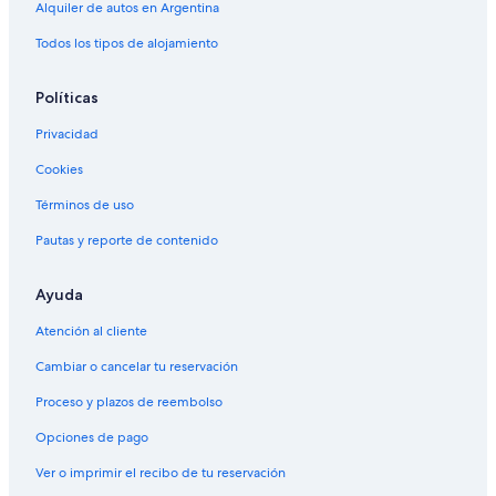
Alquiler de autos en Argentina
Alquiler de autos en Sunny Isles Beach
Todos los tipos de alojamiento
Alquiler de autos cerca de Puerto deportivo y recreativo de Miami
Beach
Políticas
Alquiler de autos cerca de Seminole Hard Rock Casino Hollywood
Alquiler de autos cerca de PortMiami
Privacidad
Autos de alquiler en el aeropuerto de Fort Lauderdale - Hollywood
Cookies
Intl.
Términos de uso
Alquiler de autos cerca de Inverrary
Pautas y reporte de contenido
Ayuda
Atención al cliente
Cambiar o cancelar tu reservación
Proceso y plazos de reembolso
Opciones de pago
Ver o imprimir el recibo de tu reservación