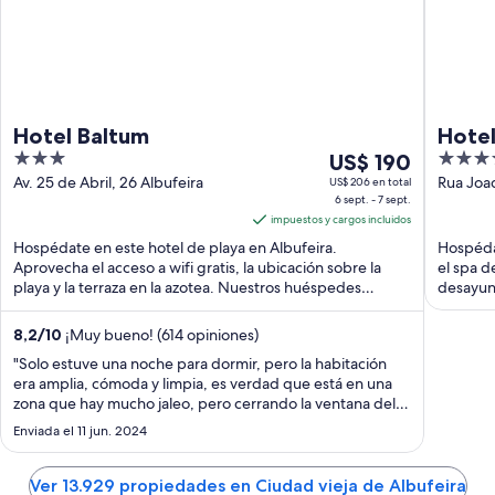
Hotel Baltum
Hotel
3
Del
4
US$ 190
out
6
out
Av. 25 de Abril, 26 Albufeira
Rua Joa
US$ 206 en total
6 sept. - 7 sept.
Albufeir
of
sept
of
impuestos y cargos incluidos
5
al
5
Hospédate en este hotel de playa en Albufeira.
Hospéda
7
Aprovecha el acceso a wifi gratis, la ubicación sobre la
el spa d
sept,
playa y la terraza en la azotea. Nuestros huéspedes
desayuno
el
destacan ...
precio
8,2
/
10
¡Muy bueno! (614 opiniones)
por
"Solo estuve una noche para dormir, pero la habitación
noche
era amplia, cómoda y limpia, es verdad que está en una
es
zona que hay mucho jaleo, pero cerrando la ventana del
de
balcón aislaba bastante el ruido, y está en pleno centro de
Enviada el 11 jun. 2024
US$ 190
todos los bares y eso, muy bien"
Ver 13.929 propiedades en Ciudad vieja de Albufeira