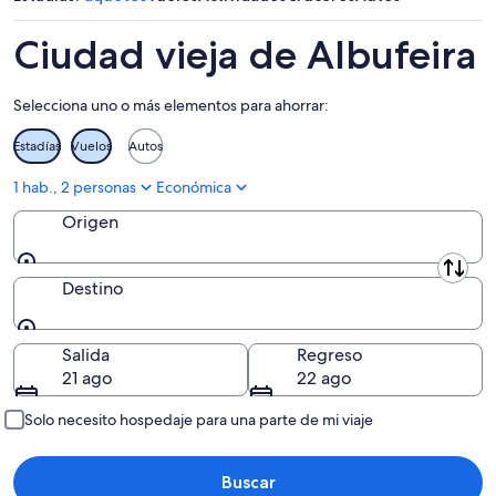
7
mañana
Albufeira
ago
por
para
Ciudad vieja de Albufeira
-
la
este
8
noche,
fin
Selecciona uno o más elementos para ahorrar:
ago
8
de
ago
semana,
Estadías
Vuelos
Autos
-
7
9
ago
1 hab., 2 personas
Económica
ago
-
Origen
9
ago
Origen
Destino
Destino
Salida
Regreso
21 ago
22 ago
Solo necesito hospedaje para una parte de mi viaje
Buscar