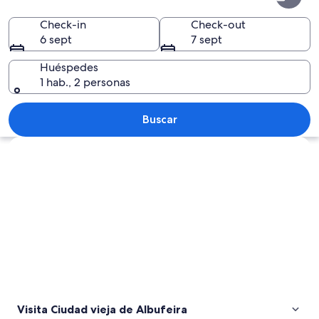
vieja
de
Check-in
Check-out
6 sept
7 sept
Albufeira
Huéspedes
1 hab., 2 personas
Un pueblo costero con edificios de var
Buscar
Ver mapa
Visita Ciudad vieja de Albufeira