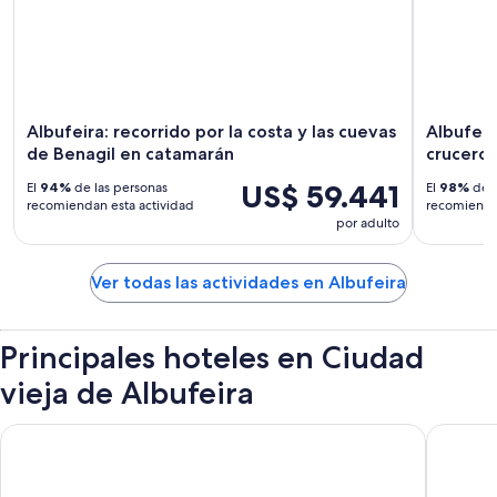
Albufeira: recorrido por la costa y las cuevas
Albufeir
de Benagil en catamarán
crucero 
US$ 59.441
El
94%
de las personas
El
98%
de l
recomiendan esta actividad
recomiendan
por adulto
Ver todas las actividades en Albufeira
Principales hoteles en Ciudad
vieja de Albufeira
Hotel Baltum
Hotel In