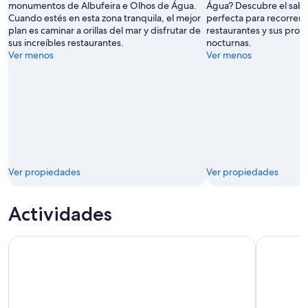
monumentos de Albufeira e Olhos de Água.
Água? Descubre el sabo
Cuando estés en esta zona tranquila, el mejor
perfecta para recorrer a
plan es caminar a orillas del mar y disfrutar de
restaurantes y sus prop
sus increíbles restaurantes.
nocturnas.
Ver menos
Ver menos
Ver propiedades
Ver propiedades
Actividades
Albufeira: recorrido por la costa y las cuevas de Benagil en 
Albufeira: