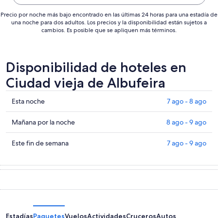
Precio por noche más bajo encontrado en las últimas 24 horas para una estadía de
una noche para dos adultos. Los precios y la disponibilidad están sujetos a
cambios. Es posible que se apliquen más términos.
Disponibilidad de hoteles en
Ciudad vieja de Albufeira
Ver
Esta noche
7 ago - 8 ago
precios
de
Ver
Mañana por la noche
8 ago - 9 ago
propiedades
precios
en
de
Ver
Este fin de semana
7 ago - 9 ago
Ciudad
propiedades
precios
vieja
en
de
de
Ciudad
propiedades
Albufeira
vieja
en
para
de
Ciudad
esta
Albufeira
vieja
noche,
para
de
Estadías
Paquetes
Vuelos
Actividades
Cruceros
Autos