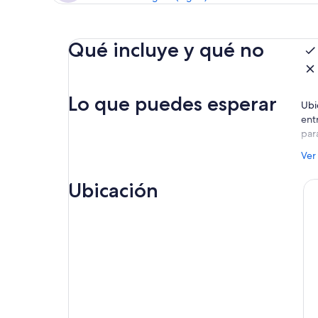
Qué incluye y qué no
Lo que puedes esperar
Ubi
ent
par
Rec
Ver
aho
fam
Ubicación