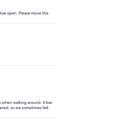
y toe open. Please move this
rs when walking around. A bar
gered, so we sometimes felt