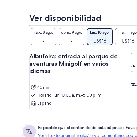
Ver disponibilidad
sáb., 8 ago.
dom., 9 ago.
lun., 10 ago.
mar., 11 ago
-
-
US$ 16
US$ 16
Albufeira: entrada al parque de
aventuras Minigolf en varios
idiomas
45 min
Horario: lun 10:00 a. m.-6:00 p. m.
Español
Es posible que el contenido de esta página se haya
Ver el texto original (inglés)
Enviar comentarios sobre