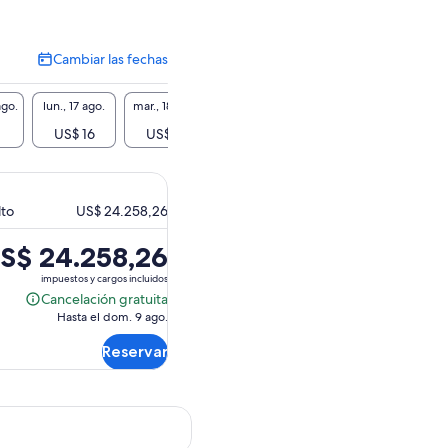
Cambiar las fechas
Cambiar
las
fechas
ago.
lun., 17 ago.
mar., 18 ago.
mié., 19 ago.
jue., 20 ago.
vie., 2
US$ 16
US$ 16
US$ 16
US$ 16
-
lto
US$ 24.258,26
S$ 24.258,26
ecio
impuestos y cargos incluidos
Cancelación gratuita
Cancelación
Hasta el dom. 9 ago.
gratuita
$ 24.258,26.
Reservar