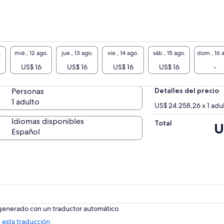
.
mié., 12 ago.
jue., 13 ago.
vie., 14 ago.
sáb., 15 ago.
dom., 16 
US$ 16
US$ 16
US$ 16
US$ 16
-
Personas
Detalles del precio
1 adulto
US$ 24.258,26 x 1 adu
Idiomas disponibles
Total
El
U
Español
pr
es
de
US
 generado con un traductor automático
Se
 esta traducción