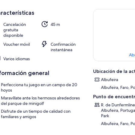
racterísticas
Cancelación
45 m
gratuita
disponible
Voucher móvil
Confirmación
instantánea
Ab
Varios idiomas
Ubicación de la ac
formación general
Albufeira
Perfecciona tu juego en un campo de 20
Albufeira, Faro, P
hoyos
Punto de encuentr
Maravíllate ante los hermosos alrededores
del parque de minigolf
R. de Dunfermline
Albufeira, Portuga
Disfrute de un tiempo de calidad con
Park
familiares y amigos
Albufeira, Faro, P