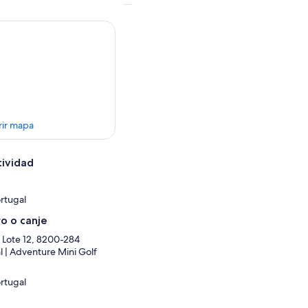
rir mapa
tividad
ortugal
o o canje
 Lote 12, 8200-284
l | Adventure Mini Golf
ortugal