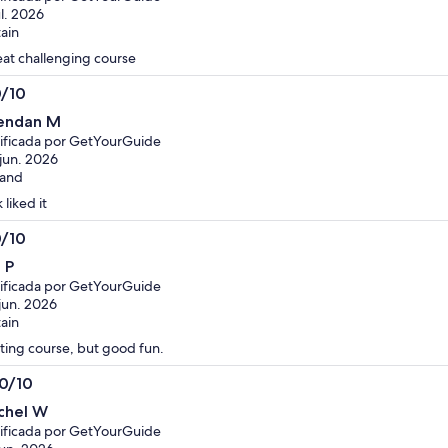
ul. 2026
tain
at challenging course
0/10
0
endan M
ificada por GetYourGuide
jun. 2026
land
 liked it
0/10
0
 P
ificada por GetYourGuide
jun. 2026
tain
ting course, but good fun.
.0/10
0
chel W
ificada por GetYourGuide