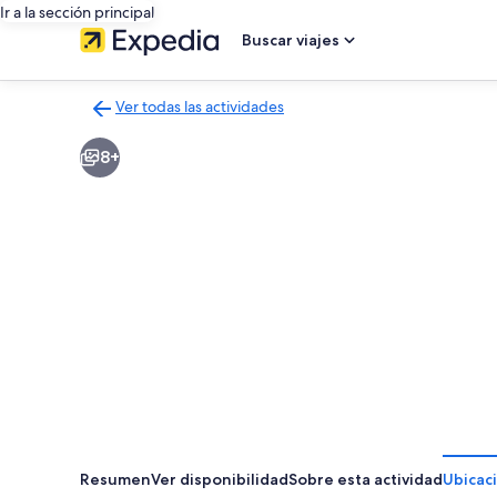
Ir a la sección principal
Buscar viajes
Ver todas las actividades
Volver
a
8+
la
página
de
resultados
de
actividades
Resumen
Ver disponibilidad
Sobre esta actividad
Ubicac