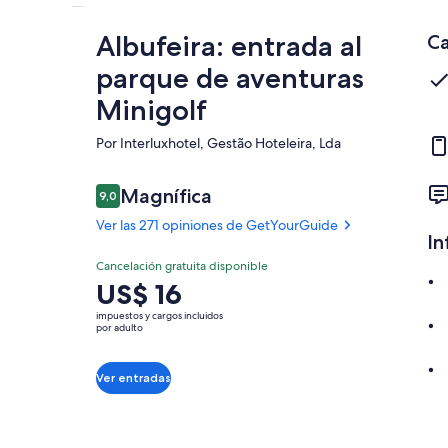
Albufeira: entrada al
Ca
parque de aventuras
Minigolf
Por Interluxhotel, Gestão Hoteleira, Lda
Opiniones
Magnífica
9,0
9,0 de 10
Ver las 271 opiniones de GetYourGuide
In
Magnífica
Cancelación gratuita disponible
9.0
9.0 de 10
El
US$ 16
Ver las 271
precio
opiniones de
impuestos y cargos incluidos
es
por adulto
GetYourGuide
de
US$ 16.
Ver entradas
por
adulto