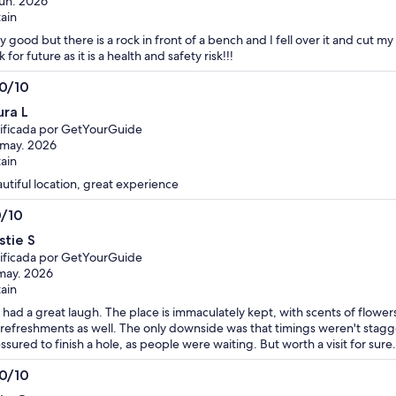
jun. 2026
tain
y good but there is a rock in front of a bench and I fell over it and cut m
k for future as it is a health and safety risk!!!
.0/10
0
ura L
ificada por GetYourGuide
may. 2026
tain
utiful location, great experience
0/10
0
stie S
ificada por GetYourGuide
may. 2026
tain
had a great laugh. The place is immaculately kept, with scents of flowe
 refreshments as well. The only downside was that timings weren't stag
ssured to finish a hole, as people were waiting. But worth a visit for sure.
.0/10
0