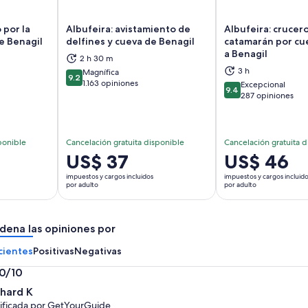
 por la
Albufeira: avistamiento de
Albufeira: crucer
de Benagil
delfines y cueva de Benagil
catamarán por cue
a Benagil
2 h 30 m
brirá en una nueva pestaña
Se abrirá en una nueva pestaña
Se
3 h
Magnífica
9.2
9.2 de 10
1.163 opiniones
Excepcional
9.4
9.4 de 10
287 opiniones
ponible
Cancelación gratuita disponible
Cancelación gratuita d
El
US$ 37
El
US$ 46
precio
precio
impuestos y cargos incluidos
impuestos y cargos incluid
es
es
por adulto
por adulto
de
de
US$ 37.
US$ 46.
dena las opiniones por
por
por
adulto
adulto
cientes
Positivas
Negativas
.0/10
0
chard K
ificada por GetYourGuide