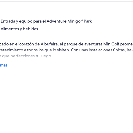
abrirá
en
una
nueva
Entrada y equipo para el Adventure Minigolf Park
pestaña
Alimentos y bebidas
cado en el corazón de Albufeira, el parque de aventuras MiniGolf promet
retenimiento a todos los que lo visiten. Con unas instalaciones únicas, la
a que perfecciones tu juego.
orre el campo de 20 hoyos, con magníficas cascadas de fondo. Si nunca h
 más
ra es tu oportunidad de aprender. Disfrute del hermoso entorno mientras 
iliares y amigos.