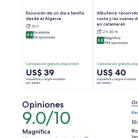
Excursión de un día a Sevilla
Albufeira: recorrido
desde el Algarve
costa y las cuevas 
en catamarán
12 h
Se abrirá en una nueva pestaña
Se a
2 h 30 m
Excelente
8.8
8.8 de 10
24 opiniones
Magnífica
9.2
9.2 de 10
799 opiniones
Cancelación gratuita disponible
Cancelación gratuita dis
El
US$ 39
El
US$ 40
precio
precio
impuestos y cargos incluidos
impuestos y cargos incluidos
es
es
por adulto
por adulto
de
de
US$ 39.
US$ 40.
Opiniones
por
por
Or
adulto
adulto
9.0/10
9.0
Re
de
10
10
10.
Magnífica
Ri
de
Ver