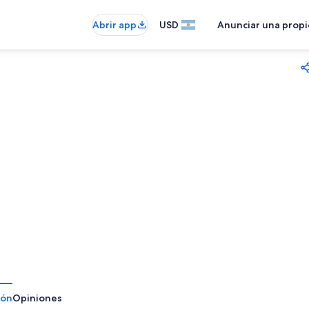
Abrir app
USD
Anunciar una prop
ión
Opiniones