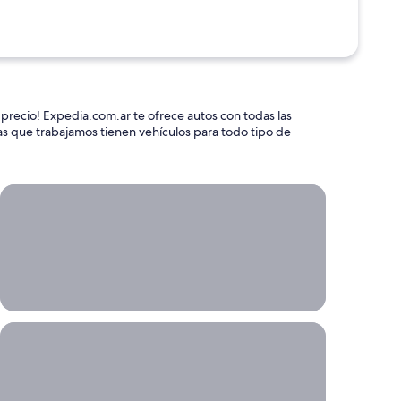
 precio! Expedia.com.ar te ofrece autos con todas las
as que trabajamos tienen vehículos para todo tipo de
Traslado desde/hacia el aeropuerto
Traslado
desde/hacia
el
aeropuerto
Reservá tu traslado
desde/hacia el
aeropuerto con
anticipación.
Alquiler de autos, lugar de entrega y devolución distintos
Alquiler de
autos,
lugar de