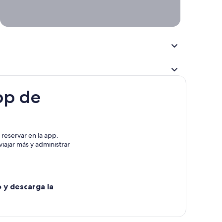
entrega y
devolución
distintos
pp de
reservar en la app.
iajar más y administrar
o y descarga la