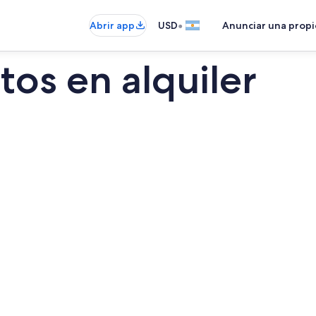
•
Abrir app
USD
Anunciar una prop
os en alquiler