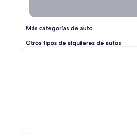
Alquiler
de
autos
Más categorías de auto
por un
período
Otros tipos de alquileres de autos
largo
Con
Expedia,
alquilá un
auto por una
semana, un
mes o más.