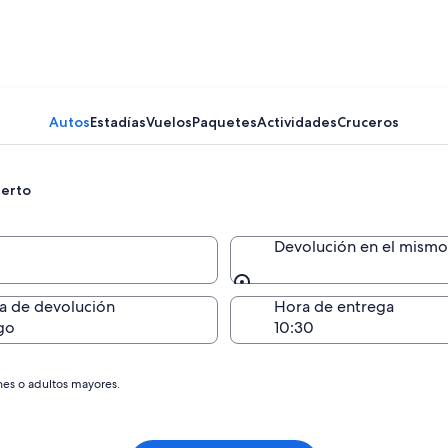
Autos
Estadías
Vuelos
Paquetes
Actividades
Cruceros
uerto
Devolución en el mismo 
Devolución en el mismo 
a de devolución
Hora de entrega
go
nes o adultos mayores.