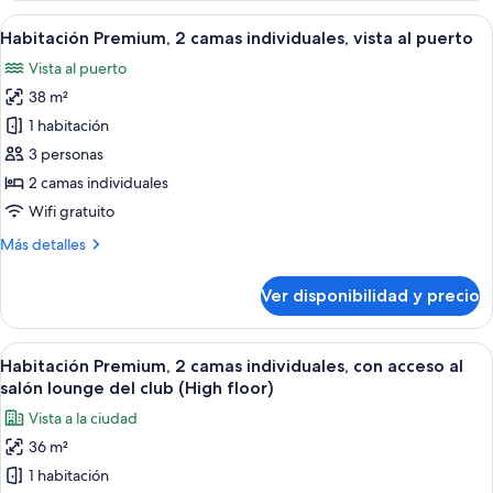
al
1
Ver
Habitación de hotel con dos camas, un e
salón
4
cama
Habitación Premium, 2 camas individuales, vista al puerto
todas
lounge
King
Vista al puerto
size,
las
del
con
38 m²
fotos
club
acceso
de
1 habitación
(High
al
Habitación
salón
floor)
3 personas
lounge
Premium,
2 camas individuales
del
2
Wifi gratuito
club
camas
(High
Más
Más detalles
individuales,
floor)
detalles
vista
sobre
Ver disponibilidad y precio
al
Habitación
Premium,
puerto
2
Ver
Habitación de hotel con dos camas, un 
5
camas
Habitación Premium, 2 camas individuales, con acceso al
todas
individuales,
salón lounge del club (High floor)
vista
las
Vista a la ciudad
al
fotos
puerto
36 m²
de
1 habitación
Habitación