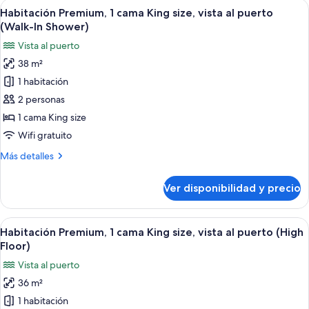
Ver
Habitación de hotel con una cama grande
(High
4
cama
Habitación Premium, 1 cama King size, vista al puerto
todas
Floor)
King
(Walk-In Shower)
size,
las
Vista al puerto
vista
fotos
al
38 m²
de
puerto
1 habitación
Habitación
(High
Floor)
Premium,
2 personas
1
1 cama King size
cama
Wifi gratuito
King
Más
Más detalles
size,
detalles
vista
sobre
Ver disponibilidad y precio
Habitación
al
Premium,
puerto
1
Ver
Habitación de hotel con una cama grand
(Walk-
3
cama
Habitación Premium, 1 cama King size, vista al puerto (High
todas
In
King
Floor)
size,
las
Shower)
Vista al puerto
vista
fotos
al
36 m²
de
puerto
1 habitación
Habitación
(Walk-