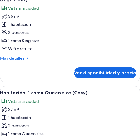
size,
las
Floor)
Vista a la ciudad
vista
fotos
a
36 m²
de
la
1 habitación
Habitación
ciudad
(High
Premium,
2 personas
Floor)
1
1 cama King size
cama
Wifi gratuito
King
Más
Más detalles
size,
detalles
vista
sobre
Ver disponibilidad y precio
Habitación
a
Premium,
la
1
Ver
Habitación de hotel con cama, escritor
ciudad
2
cama
Habitación, 1 cama Queen size (Cosy)
todas
(High
King
Vista a la ciudad
size,
las
Floor)
vista
27 m²
fotos
a
de
1 habitación
la
Habitación,
ciudad
2 personas
(High
1
1 cama Queen size
Floor)
cama