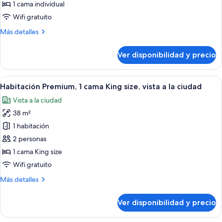
Premium
1 cama individual
Wifi gratuito
Más
Más detalles
detalles
sobre
Ver disponibilidad y precio
Habitación
Premium
Ver
Habitación de hotel con una cama grand
3
Habitación Premium, 1 cama King size, vista a la ciudad
todas
Vista a la ciudad
las
38 m²
fotos
de
1 habitación
Habitación
2 personas
Premium,
1 cama King size
1
Wifi gratuito
cama
Más
Más detalles
King
detalles
size,
sobre
Ver disponibilidad y precio
vista
Habitación
Premium,
a