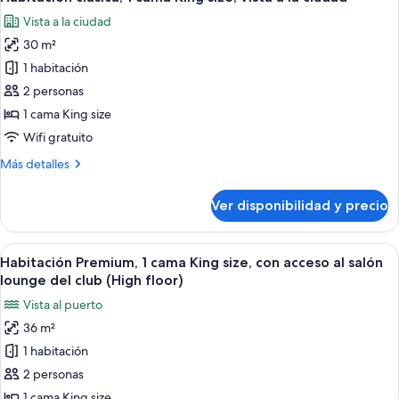
todas
Vista a la ciudad
las
30 m²
fotos
de
1 habitación
Habitación
2 personas
clásica,
1 cama King size
1
Wifi gratuito
cama
Más
Más detalles
King
detalles
size,
sobre
Ver disponibilidad y precio
vista
Habitación
clásica,
a
1
Ver
Habitación de hotel con cama, escritori
la
4
cama
Habitación Premium, 1 cama King size, con acceso al salón
todas
ciudad
King
lounge del club (High floor)
size,
las
Vista al puerto
vista
fotos
a
36 m²
de
la
1 habitación
Habitación
ciudad
Premium,
2 personas
1
1 cama King size