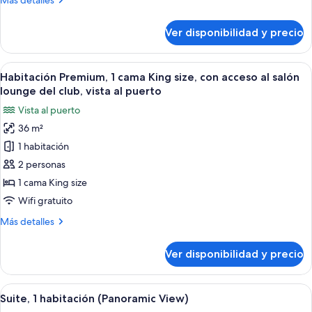
Más detalles
con
detalles
acceso
sobre
Ver disponibilidad y precio
Habitación
al
Premium,
salón
2
Ver
Habitación de hotel con cama, escritori
lounge
4
camas
Habitación Premium, 1 cama King size, con acceso al salón
todas
del
individuales,
lounge del club, vista al puerto
con
las
club,
Vista al puerto
acceso
fotos
vista
al
36 m²
de
a
salón
1 habitación
Habitación
lounge
la
del
Premium,
2 personas
ciudad
club,
1
1 cama King size
vista
cama
a
Wifi gratuito
King
la
Más
Más detalles
ciudad
size,
detalles
con
sobre
Ver disponibilidad y precio
Habitación
acceso
Premium,
al
1
Ver
Televisión 32 pulgadas con canales de te
salón
5
cama
Suite, 1 habitación (Panoramic View)
todas
lounge
King