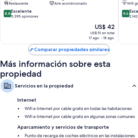
Características de las habitaciones
Restaurante
Aire acondicionado
Wifi g
Yokohama
Tokyu
Bay
Minatom
8.8
9.6
Excelente
Exc
Las 594 habitaciones proporcionan comodidades como espacios para
8,8
9,6
Tower
de
de
5.395 opiniones
2.142
trabajar con laptops y aire acondicionado. Además, brindan servicios
Minatomirai
10,
10,
como wifi gratis y oficinas. Los huéspedes dejan muy buenas opiniones
El
US$ 42
Excelente,
Excepcio
sobre la limpieza de las habitaciones en esta propiedad.
precio
5.395
2.142
US$ 51 en total
actual
17 ago. - 18 ago.
También se incluyen los siguientes beneficios adicionales en todas las
opiniones
opinion
es
habitaciones:
de
Comparar propiedades similares
US$ 42
Café instantáneo/té gratis y teteras/pavas eléctricas
Más información sobre esta
Baños con cabezales de ducha tipo lluvia y excusados o inodoros
con bidet electrónico
propiedad
Televisiones de 32 pulgadas con canales de televisión premium
Armarios o vestidores, frigobares y calefacción
Servicios en la propiedad
Internet
Wifi e Internet por cable gratis en todas las habitaciones
Wifi e Internet por cable gratis en algunas zonas comunes
Aparcamiento y servicios de transporte
Punto de recarga de coches eléctricos en las instalaciones