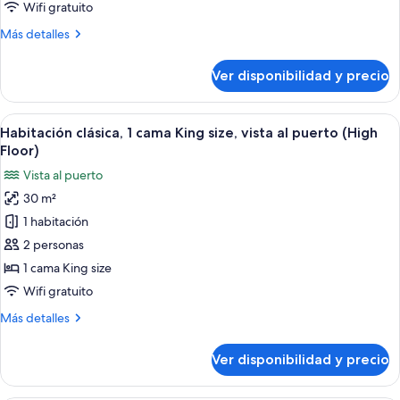
camas
Wifi gratuito
individuales,
Más
Más detalles
con
detalles
acceso
sobre
Ver disponibilidad y precio
Habitación
al
Premium,
salón
2
Ver
Habitación de hotel con una cama grand
lounge
3
camas
Habitación clásica, 1 cama King size, vista al puerto (High
todas
del
individuales,
Floor)
con
las
club
Vista al puerto
acceso
fotos
(High
al
30 m²
de
floor)
salón
1 habitación
Habitación
lounge
del
clásica,
2 personas
club
1
1 cama King size
(High
cama
floor)
Wifi gratuito
King
Más
Más detalles
size,
detalles
vista
sobre
Ver disponibilidad y precio
Habitación
al
clásica,
puerto
1