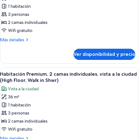
de
discapacitadas
1 habitación
Habitación
Premium,
3 personas
2
2 camas individuales
camas
Wifi gratuito
individuales,
Más
Más detalles
vista
detalles
a
sobre
Ver disponibilidad y precio
Habitación
la
Premium,
ciudad
2
Ver
Una habitación de hotel con dos camas, 
(Walk-
4
camas
Habitación Premium, 2 camas individuales, vista a la ciudad
todas
In
individuales,
(High Floor, Walk in Shwr)
vista
las
Shower)
Vista a la ciudad
a
fotos
la
36 m²
de
ciudad
1 habitación
Habitación
(Walk-
In
Premium,
3 personas
Shower)
2
2 camas individuales
camas
Wifi gratuito
individuales,
Más
Más detalles