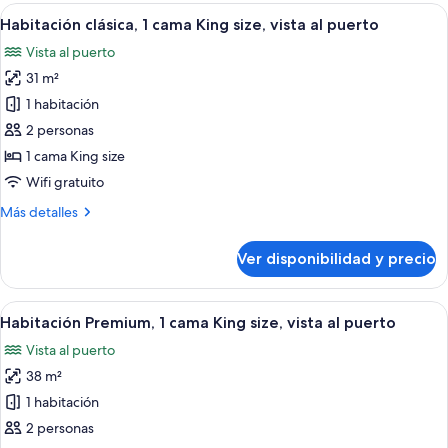
1
Ver
Habitación de hotel con una cama grande
la
5
cama
Habitación clásica, 1 cama King size, vista al puerto
todas
ciudad
King
Vista al puerto
size,
las
vista
31 m²
fotos
a
de
1 habitación
la
Habitación
ciudad
2 personas
clásica,
1 cama King size
1
Wifi gratuito
cama
Más
Más detalles
King
detalles
size,
sobre
Ver disponibilidad y precio
vista
Habitación
clásica,
al
1
Ver
Habitación de hotel con una cama grande
puerto
4
cama
Habitación Premium, 1 cama King size, vista al puerto
todas
King
Vista al puerto
size,
las
vista
38 m²
fotos
al
de
1 habitación
puerto
Habitación
2 personas