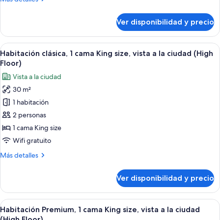
vista
detalles
a
sobre
Ver disponibilidad y precio
Habitación
la
Premium,
ciudad
2
Ver
Habitación de hotel con una cama grand
(High
3
camas
Habitación clásica, 1 cama King size, vista a la ciudad (High
todas
Floor,
individuales,
Floor)
vista
las
Walk
Vista a la ciudad
a
fotos
in
la
30 m²
de
Shwr)
ciudad
1 habitación
Habitación
(High
Floor,
clásica,
2 personas
Walk
1
1 cama King size
in
cama
Shwr)
Wifi gratuito
King
Más
Más detalles
size,
detalles
vista
sobre
Ver disponibilidad y precio
Habitación
a
clásica,
la
1
Ver
Habitación de hotel con una cama grand
ciudad
3
cama
Habitación Premium, 1 cama King size, vista a la ciudad
todas
(High
King
(High Floor)