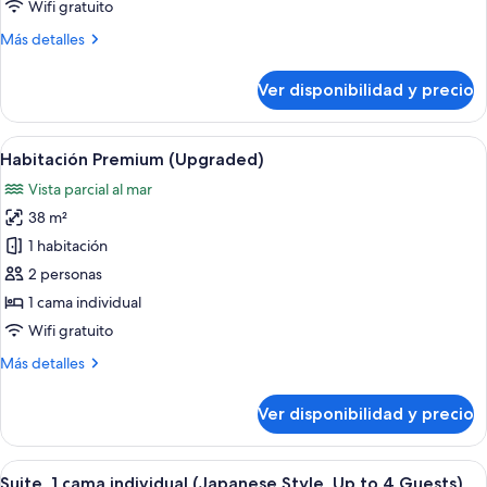
Wifi gratuito
Queen
Más
Más detalles
size
detalles
(Cosy)
sobre
Ver disponibilidad y precio
Habitación,
1
cama
Ver
Una cama con ropa blanca y un cabec
5
Queen
Habitación Premium (Upgraded)
todas
size
Vista parcial al mar
(Cosy)
las
38 m²
fotos
de
1 habitación
Habitación
2 personas
Premium
1 cama individual
(Upgraded)
Wifi gratuito
Más
Más detalles
detalles
sobre
Ver disponibilidad y precio
Habitación
Premium
(Upgraded)
Ver
Habitación de hotel con dos camas, un 
2
Suite, 1 cama individual (Japanese Style, Up to 4 Guests)