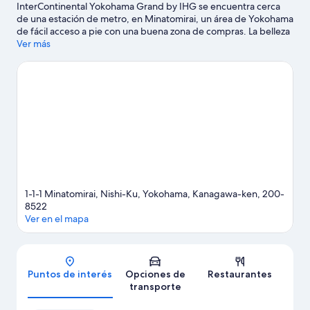
InterContinental Yokohama Grand by IHG se encuentra cerca
de una estación de metro, en Minatomirai, un área de Yokohama
de fácil acceso a pie con una buena zona de compras. La belleza
natural del área puede apreciarse en Bahía de Tokio y Parque
Ver más
Yamashita, mientras que K-Arena Yokohama y Auditorio
Yokohama Minato Mirai son lugares culturales destacados.
Asiste a un evento o partido en Estadio de Yokohama, y haz algo
de tiempo para conocer Museo de Anpanman, una de las
atracciones imperdibles del lugar. Encontrarás muchas opciones
para conocer la zona con actividades como golf. Los huéspedes
valoran la cercanía de este hotel al transporte público: la
Estación de metro Minatomirai se encuentra a 6 minutos a pie y
la Estación de tren de Bashamichi está a 15 minutos.
Visitar
nuestra guía de viaje de Yokohama
1-1-1 Minatomirai, Nishi-Ku, Yokohama, Kanagawa-ken, 200-
8522
Ver en el mapa
Mapa
Puntos de interés
Opciones de
Restaurantes
transporte