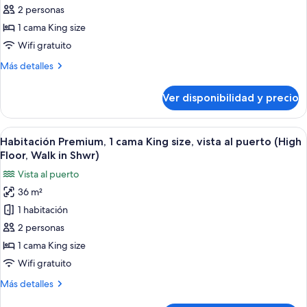
In
Premium,
2 personas
Shower)
1
1 cama King size
cama
Wifi gratuito
King
Más
Más detalles
size,
detalles
vista
sobre
Ver disponibilidad y precio
Habitación
al
Premium,
puerto
1
Ver
Habitación de hotel con una cama grand
(High
4
cama
Habitación Premium, 1 cama King size, vista al puerto (High
todas
Floor)
King
Floor, Walk in Shwr)
size,
las
Vista al puerto
vista
fotos
al
36 m²
de
puerto
1 habitación
Habitación
(High
Floor)
Premium,
2 personas
1
1 cama King size
cama
Wifi gratuito
King
Más
Más detalles
size,
detalles