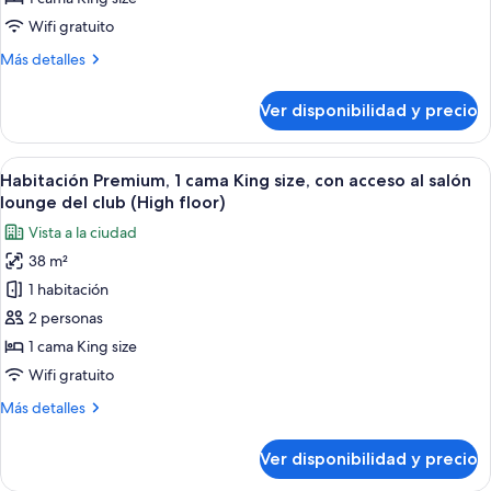
cama
Wifi gratuito
King
Más
Más detalles
size,
detalles
con
sobre
Ver disponibilidad y precio
Habitación
acceso
Premium,
al
1
Ver
Habitación de hotel con cama, escritori
salón
5
cama
Habitación Premium, 1 cama King size, con acceso al salón
todas
lounge
King
lounge del club (High floor)
size,
las
del
Vista a la ciudad
con
fotos
club
acceso
38 m²
de
(High
al
1 habitación
Habitación
salón
floor)
lounge
Premium,
2 personas
del
1
1 cama King size
club
cama
(High
Wifi gratuito
King
floor)
Más
Más detalles
size,
detalles
con
sobre
Ver disponibilidad y precio
Habitación
acceso
Premium,