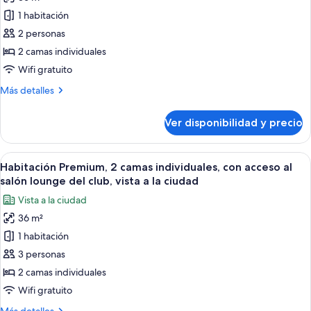
de
vista
al
1 habitación
Habitación
salón
a
lounge
Premium,
2 personas
la
del
2
ciudad
2 camas individuales
club,
camas
vista
Wifi gratuito
individuales,
a
Más
Más detalles
la
con
detalles
ciudad
acceso
sobre
Ver disponibilidad y precio
Habitación
al
Premium,
salón
2
Ver
Habitación de hotel con cama, escritori
lounge
6
camas
Habitación Premium, 2 camas individuales, con acceso al
todas
del
individuales,
salón lounge del club, vista a la ciudad
con
las
club,
Vista a la ciudad
acceso
fotos
vista
al
36 m²
de
al
salón
1 habitación
Habitación
lounge
puerto
del
Premium,
3 personas
club,
2
2 camas individuales
vista
camas
al
Wifi gratuito
individuales,
puerto
Más