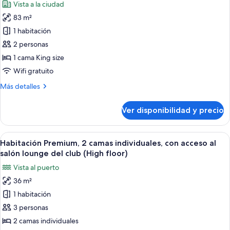
Vista a la ciudad
size,
las
del
con
83 m²
fotos
club,
acceso
de
1 habitación
vista
al
Suite,
salón
al
2 personas
lounge
1
puerto
1 cama King size
del
habitación
Wifi gratuito
club,
(Panoramic
vista
Más
Más detalles
View)
al
detalles
puerto
sobre
Ver disponibilidad y precio
Suite,
1
habitación
Ver
Habitación de hotel con una cama grande
5
(Panoramic
Habitación Premium, 2 camas individuales, con acceso al
todas
View)
salón lounge del club (High floor)
las
Vista al puerto
fotos
36 m²
de
1 habitación
Habitación
Premium,
3 personas
2
2 camas individuales