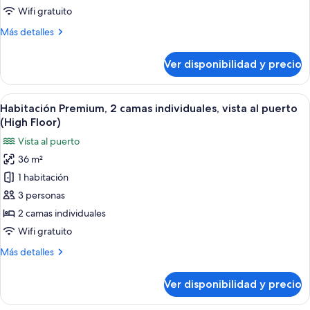
camas
Wifi gratuito
individuales,
Más
Más detalles
vista
detalles
a
sobre
Ver disponibilidad y precio
Habitación
la
Premium,
ciudad
2
Ver
Habitación de hotel con dos camas, un e
(High
4
camas
Habitación Premium, 2 camas individuales, vista al puerto
todas
Floor)
individuales,
(High Floor)
vista
las
Vista al puerto
a
fotos
la
36 m²
de
ciudad
1 habitación
Habitación
(High
Floor)
Premium,
3 personas
2
2 camas individuales
camas
Wifi gratuito
individuales,
Más
Más detalles
vista
detalles
al
sobre
Ver disponibilidad y precio
Habitación
puerto
Premium,
(High