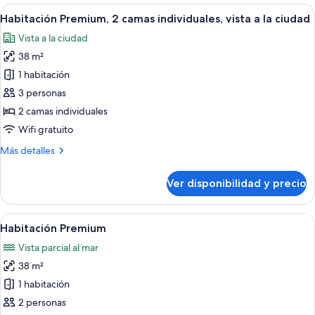
2
Ver
Una habitación de hotel con dos camas, 
Floor)
4
camas
Habitación Premium, 2 camas individuales, vista a la ciudad
todas
individuales,
Vista a la ciudad
vista
las
al
38 m²
fotos
puerto
de
1 habitación
(High
Habitación
Floor)
3 personas
Premium,
2 camas individuales
2
Wifi gratuito
camas
Más
Más detalles
individuales,
detalles
vista
sobre
Ver disponibilidad y precio
a
Habitación
Premium,
la
2
Ver
Una cama con ropa blanca y un cabec
ciudad
3
camas
Habitación Premium
todas
individuales,
Vista parcial al mar
vista
las
a
38 m²
fotos
la
de
1 habitación
ciudad
Habitación
2 personas