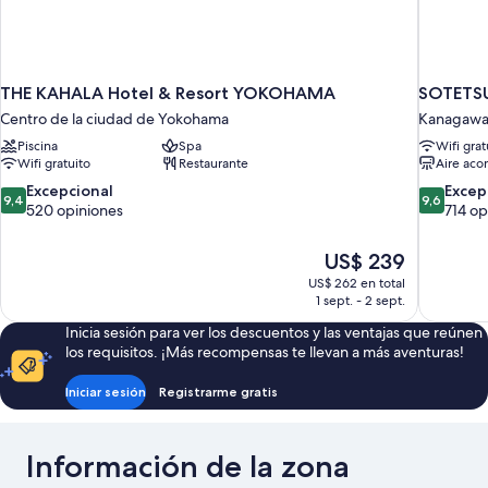
THE KAHALA Hotel & Resort YOKOHAMA
SOTETS
Centro de la ciudad de Yokohama
Kanagaw
Piscina
Spa
Wifi grat
Wifi gratuito
Restaurante
Aire aco
9.4
9.6
Excepcional
Excep
9,4
9,6
de
de
520 opiniones
714 op
10,
10,
Excepcional,
Excepcion
El
US$ 239
520
714
precio
US$ 262 en total
opiniones
opiniones
actual
1 sept. - 2 sept.
es
Inicia sesión para ver los descuentos y las ventajas que reúnen
de
los requisitos. ¡Más recompensas te llevan a más aventuras!
US$ 239
Iniciar sesión
Registrarme gratis
Información de la zona