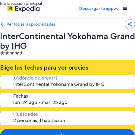
Ir a la sección principal
Descargar la app
Ver todas las propiedades
InterContinental Yokohama Grand
by IHG
Propiedad
de
4.5
Elige las fechas para ver precios
estrellas
¿Adónde quieres ir?
Fechas
Huéspedes