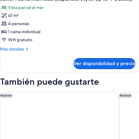
todas
Vista parcial al mar
las
67 m²
fotos
de
4 personas
Suite,
1 cama individual
1
Wifi gratuito
cama
Más
Más detalles
individual
detalles
(Japanese
sobre
Ver disponibilidad y precio
Suite,
Style,
1
Up
cama
También puede gustarte
to
individual
4
(Japanese
Style,
THE KAHALA Hotel & Resort YOKOHAMA
SOTETSU
Guests)
Anuncio
Anuncio
Up
to
4
Guests)