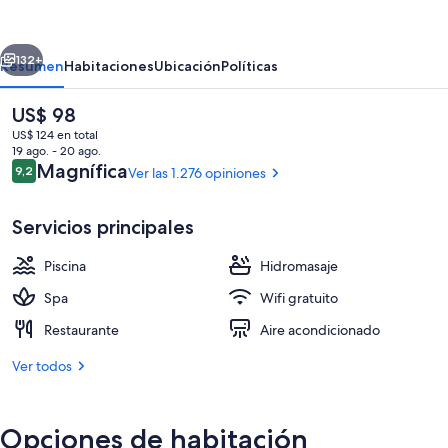
Grand
by
erior
Siguiente
IHG
132+
Resumen
Habitaciones
Ubicación
Políticas
El
US$ 98
precio
US$ 124 en total
actual
19 ago. - 20 ago.
es
Opiniones
Magnífica
9,2
Ver las 1.276 opiniones
9,2 de 10
de
US$ 98
Servicios principales
Piscina
Hidromasaje
Exterior
Spa
Wifi gratuito
Restaurante
Aire acondicionado
Ver todos
Opciones de habitación