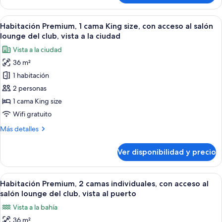
1
habitación
Ver
Habitación de hotel con cama, escritori
5
(Panoramic
Habitación Premium, 1 cama King size, con acceso al salón
todas
View)
lounge del club, vista a la ciudad
las
Vista a la ciudad
fotos
36 m²
de
1 habitación
Habitación
Premium,
2 personas
1
1 cama King size
cama
Wifi gratuito
King
Más
Más detalles
size,
detalles
con
sobre
Ver disponibilidad y precio
Habitación
acceso
Premium,
al
1
Ver
Habitación de hotel con una cama grande
salón
3
cama
Habitación Premium, 2 camas individuales, con acceso al
todas
lounge
King
salón lounge del club, vista al puerto
size,
las
del
Vista a la bahía
con
fotos
club,
acceso
36 m²