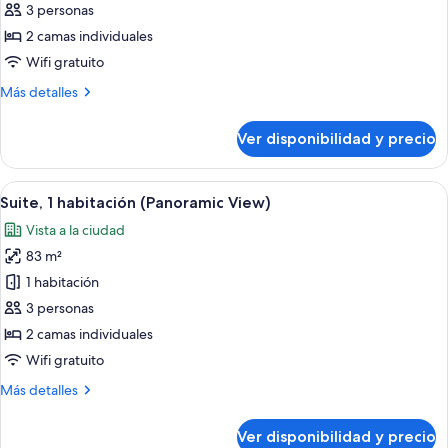
Premium,
3 personas
2
2 camas individuales
camas
Wifi gratuito
individuales,
Más
Más detalles
con
detalles
acceso
sobre
Ver disponibilidad y precio
Habitación
al
Premium,
salón
2
Ver
Minibar, caja de seguridad en la habita
lounge
5
camas
Suite, 1 habitación (Panoramic View)
todas
del
individuales,
Vista a la ciudad
con
las
club
acceso
83 m²
fotos
(High
al
de
1 habitación
floor)
salón
Suite,
lounge
3 personas
del
1
2 camas individuales
club
habitación
Wifi gratuito
(High
(Panoramic
floor)
Más
Más detalles
View)
detalles
sobre
Ver disponibilidad y precio
Suite,