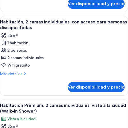
vista
sobre
Ver disponibilidad y precio
Habitación
al
Premium,
puerto
1
Ver
Un baño moderno con ducha, inodoro y
(High
4
cama
Habitación, 2 camas individuales, con acceso para personas
todas
Floor,
King
discapacitadas
size,
las
Walk
26 m²
vista
fotos
in
al
1 habitación
de
Shwr)
puerto
2 personas
Habitación,
(High
Floor,
2
2 camas individuales
Walk
camas
Wifi gratuito
in
individuales,
Shwr)
Más
Más detalles
con
detalles
acceso
sobre
Ver disponibilidad y precio
Habitación,
para
2
personas
camas
Ver
Una habitación de hotel con dos camas, 
discapacitadas
4
individuales,
Habitación Premium, 2 camas individuales, vista a la ciudad
todas
con
(Walk-In Shower)
acceso
las
Vista a la ciudad
para
fotos
personas
36 m²