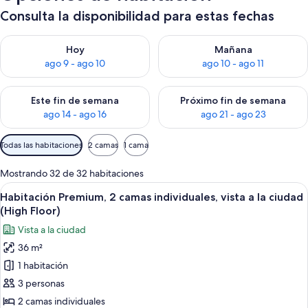
Consulta la disponibilidad para estas fechas
Consulta la disponibilidad para hoy ago 9 - ago 10
Consulta la disponibilidad par
Hoy
Mañana
ago 9 - ago 10
ago 10 - ago 11
Consulta la disponibilidad para este fin de semana ago 14 - ag
Consulta la disponibilidad pa
Este fin de semana
Próximo fin de semana
ago 14 - ago 16
ago 21 - ago 23
Filtros
Todas las habitaciones
2 camas
1 cama
disponibles
para
Mostrando 32 de 32 habitaciones
las
Ver
Una habitación de hotel con dos camas, 
3
Habitación Premium, 2 camas individuales, vista a la ciudad
habitaciones
todas
(High Floor)
las
Vista a la ciudad
fotos
36 m²
de
1 habitación
Habitación
Premium,
3 personas
2
2 camas individuales