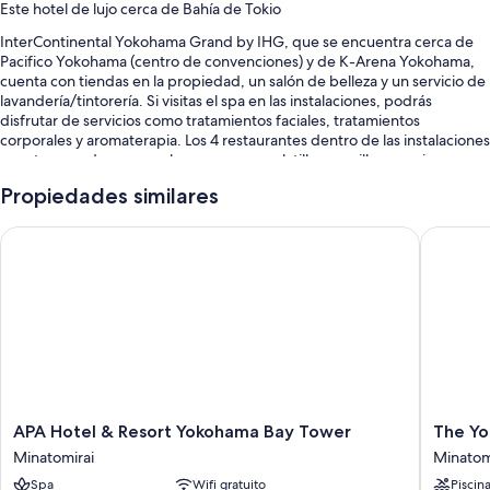
Este hotel de lujo cerca de Bahía de Tokio
InterContinental Yokohama Grand by IHG, que se encuentra cerca de
Pacifico Yokohama (centro de convenciones) y de K-Arena Yokohama,
cuenta con tiendas en la propiedad, un salón de belleza y un servicio de
lavandería/tintorería. Si visitas el spa en las instalaciones, podrás
disfrutar de servicios como tratamientos faciales, tratamientos
corporales y aromaterapia. Los 4 restaurantes dentro de las instalaciones
cuentan con desayuno, almuerzo, cena, platillos sencillos y cocina
japonesa. Los huéspedes podrán mantenerse conectados con wifi gratis
Propiedades similares
en la habitación. Además, la propiedad cuenta con un bar y un
gimnasio.
APA Hotel & Resort Yokohama Bay Tower
The Yok
Se incluyen los siguientes beneficios adicionales:
Una piscina techada
Desayuno buffet con cargo, valet parking con cargo y un punto de
carga para vehículos eléctricos
Servicio de guardería con cargo, periódicos gratis y una caja de
seguridad en la recepción
Servicio de portero, salas de reuniones y resguardo de equipaje
APA
The
APA Hotel & Resort Yokohama Bay Tower
The Yo
Los huéspedes dejan muy buenas opiniones sobre la atención del
Hotel
Yokoha
Minatomirai
Minatom
personal y la ubicación
&
Bay
Spa
Wifi gratuito
Piscin
Resort
Hotel