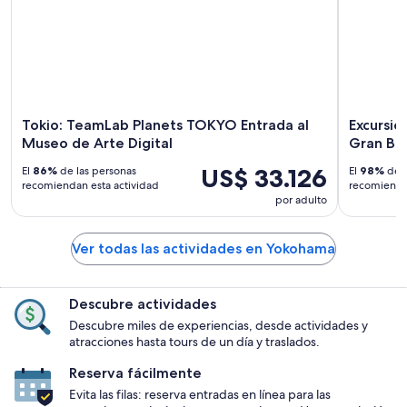
Tokio: TeamLab Planets TOKYO Entrada al
Excursió
Museo de Arte Digital
Gran Bud
US$ 33.126
El
86%
de las personas
El
98%
de l
recomiendan esta actividad
recomiendan
por adulto
Ver todas las actividades en Yokohama
Descubre actividades
Descubre miles de experiencias, desde actividades y
atracciones hasta tours de un día y traslados.
Reserva fácilmente
Evita las filas: reserva entradas en línea para las