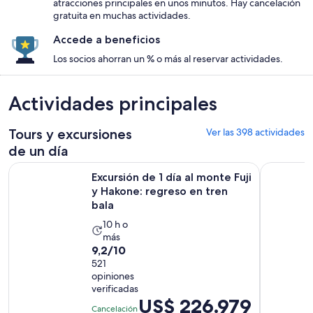
atracciones principales en unos minutos. Hay cancelación
gratuita en muchas actividades.
Accede a beneficios
Los socios ahorran un % o más al reservar actividades.
Actividades principales
Tours y excursiones
Ver las 398 actividades
de un día
Excursión de 1 día al monte Fuji y Hakone: regreso en tren ba
Tour de un
Excursión de 1 día al monte Fuji
y Hakone: regreso en tren
bala
La
10 h o
más
actividad
9.2
9,2/10
dura
de
521
10
opiniones
10
horas
verificadas
con
El
US$ 226.979
521
Cancelación