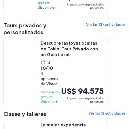
precio
gratuita
opiniones
impuestos y cargos incluidos
es
disponible
por adulto
de
US$ 226.979.
Tours privados y
Ver las 137 actividades
por
adulto
personalizados
Descubre las joyas ocultas de Tokio: Tour Privado con un Gu
Tokio : To
Descubre las joyas ocultas
de Tokio: Tour Privado con
un Guía Local
La
1 d
10.0
10/10
actividad
de
4
dura
opiniones
10
1
de Viator
con
día
El
US$ 94.575
4
Cancelación
precio
gratuita
opiniones
impuestos y cargos incluidos
es
disponible
por adulto
de
US$ 94.575.
Clases y talleres
Ver las 61 actividades
por
Se abrirá en una nuev
La mejor experiencia samurái en Tokio
¡Hagamos 
La mejor experiencia
adulto