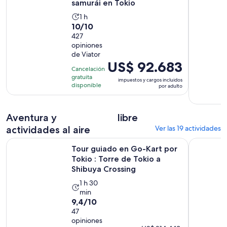
samurái en Tokio
La
1 h
10.0
10/10
actividad
de
427
dura
opiniones
10
1
de Viator
con
hora
El
US$ 92.683
427
Cancelación
precio
gratuita
opiniones
impuestos y cargos incluidos
es
disponible
por adulto
de
US$ 92.683.
Aventura y
por
libre
adulto
actividades al aire
Ver las 19 actividades
Tour guiado en Go-Kart por Tokio : Torre de Tokio a Shibuy
Tour de To
Tour guiado en Go-Kart por
Tokio : Torre de Tokio a
Shibuya Crossing
La
1 h 30
min
actividad
9.4
9,4/10
dura
de
47
1
opiniones
10
hora