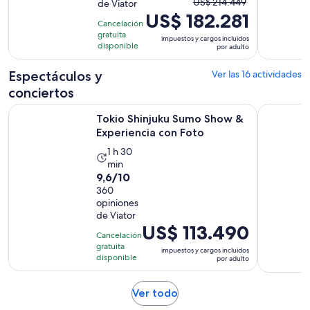
El
US$ 214.449
de Viator
con
y
US$ 182.281
precio
47
Cancelación
30
anterior
gratuita
opiniones
impuestos y cargos incluidos
minutos
era
disponible
por adulto
US$ 214.449
y
Espectáculos y
Ver las 16 actividades
el
conciertos
actual
Se abrirá
Tokio Shinjuku Sumo Show & Experiencia con Foto
Tokio: esp
es
Tokio Shinjuku Sumo Show &
US$ 182.281
Experiencia con Foto
por
La
1 h 30
adulto
min
actividad
9.6
9,6/10
dura
de
360
1
opiniones
10
hora
de Viator
con
y
El
US$ 113.490
360
Cancelación
30
precio
gratuita
opiniones
impuestos y cargos incluidos
minutos
es
disponible
por adulto
de
US$ 113.490.
Se
Ver todo
por
abrirá