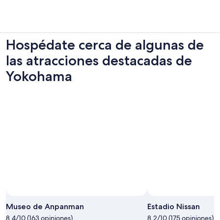
adulto
en
una
nueva
pestaña
Hospédate cerca de algunas de
las atracciones destacadas de
Yokohama
Museo de Anpanman
Estadio Nissan
8.4/10 (163 opiniones)
8.2/10 (175 opiniones)