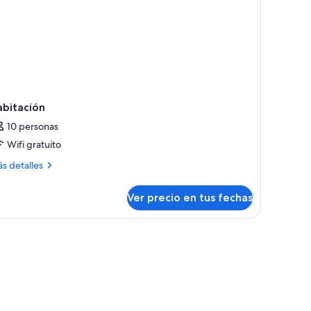
abitación
10 personas
Wifi gratuito
ás
s detalles
talles
bre
Ver precio en tus fechas
bitación