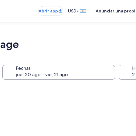
•
Abrir app
USD
Anunciar una prop
lage
Fechas
H