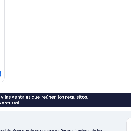
s
 y las ventajas que reúnen los requisitos.
venturas!
ural del área puede apreciarse en Parque Nacional de los