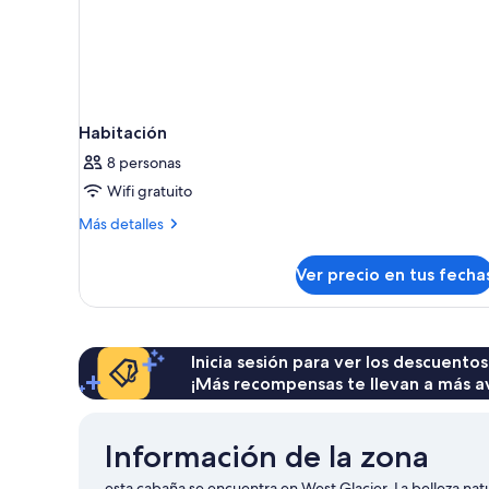
Habitación
8 personas
Wifi gratuito
Más
Más detalles
detalles
sobre
Ver precio en tus fecha
Habitación
Inicia sesión para ver los descuentos
¡Más recompensas te llevan a más a
Información de la zona
esta cabaña se encuentra en West Glacier. La belleza nat