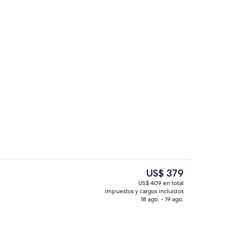
tas, wifi gratis y ropa de cama
Área de juegos infantiles al aire libre
El
US$ 379
precio
US$ 409 en total
actual
impuestos y cargos incluidos
ada
Vista a la montaña
es
18 ago. - 19 ago.
de
US$ 379