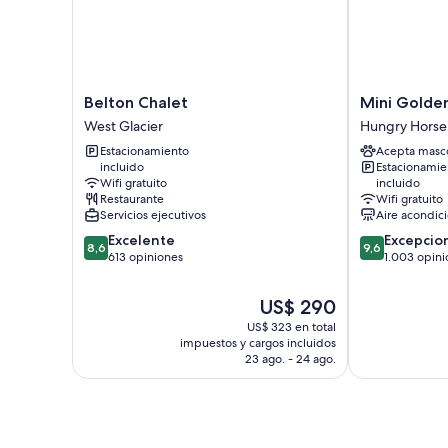
Belton
Mini
Belton Chalet
Mini Golden
Chalet
Golden
West Glacier
Hungry Horse
West
Inns
Estacionamiento
Acepta masc
Glacier
Motel
incluido
Estacionamie
Hungry
Wifi gratuito
incluido
Horse
Restaurante
Wifi gratuito
Servicios ejecutivos
Aire acondic
8.6
9.6
Excelente
Excepcio
8,6
9,6
de
de
613 opiniones
1.003 opini
10,
10,
Excelente,
Excepcional,
El
US$ 290
613
1.003
precio
US$ 323 en total
opiniones
opiniones
actual
impuestos y cargos incluidos
es
23 ago. - 24 ago.
de
US$ 290