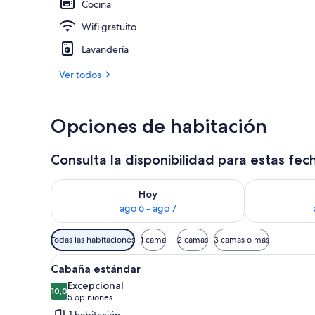
Cocina
Wifi gratuito
Exterior
Lavandería
Ver todos
Opciones de habitación
Consulta la disponibilidad para estas fec
Consulta la disponibilidad para hoy ago 6 - ago 7
Consulta la d
Hoy
ago 6 - ago 7
Filtros
Todas las habitaciones
1 cama
2 camas
3 camas o más
disponibles
Ver
Un dormitorio de cabaña de ma
para
4
Cabaña estándar
todas
las
Excepcional
las
10,0
habitaciones
10,0 de 10
(5
5 opiniones
fotos
opiniones)
1 habitación