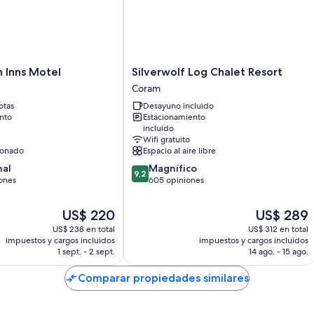
separadas. También brindan servicios como wifi gratis y áreas de 
También se incluyen los siguientes servicios adicionales:
Duchas y artículos de tocador gratuitos
Televisiones de pantalla plana de 32 pulgadas con canales de tele
Silverwolf
 Inns Motel
Silverwolf Log Chalet Resort
Patios, áreas de descanso separadas y áreas de comedor indep
Log
Coram
Chalet
otas
Desayuno incluido
Resort
nto
Estacionamiento
Coram
incluido
Wifi gratuito
ionado
Espacio al aire libre
9.2
nal
Magnífico
9,2
de
ones
605 opiniones
10,
Magnífico,
El
El
US$ 220
US$ 289
605
precio
precio
US$ 238 en total
US$ 312 en total
opiniones
actual
actual
impuestos y cargos incluidos
impuestos y cargos incluidos
es
es
1 sept. - 2 sept.
14 ago. - 15 ago.
de
de
US$ 220
US$ 289
Comparar propiedades similares