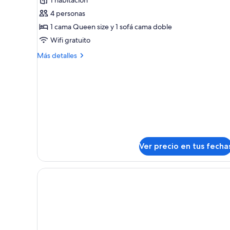
de
4 personas
Cabaña
1 cama Queen size y 1 sofá cama doble
estándar
Wifi gratuito
Más
Más detalles
detalles
sobre
Cabaña
estándar
Ver precio en tus fecha