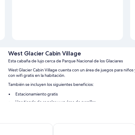
West Glacier Cabin Village
Esta cabaña de lujo cerca de Parque Nacional de los Glaciares
West Glacier Cabin Village cuenta con un área de juegos para niño
con wifi gratis en la habitación.
También se incluyen los siguientes beneficios:
Estacionamiento gratis
Una tienda de regalos y un área de parrillas
Los huéspedes destacan la atención del personal y la ubicación
Características de las habitaciones
Inns Motel
Silverwolf Log Chalet Resort
En West Glacier Cabin Village, todas las habitaciones ofrecen bene