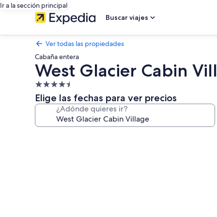
Ir a la sección principal
Buscar viajes
Ver todas las propiedades
Cabaña entera
West Glacier Cabin Vil
Propiedad
de
Elige las fechas para ver precios
4.5
¿Adónde quieres ir?
estrellas
Galería
de
fotos
de
West
Glacier