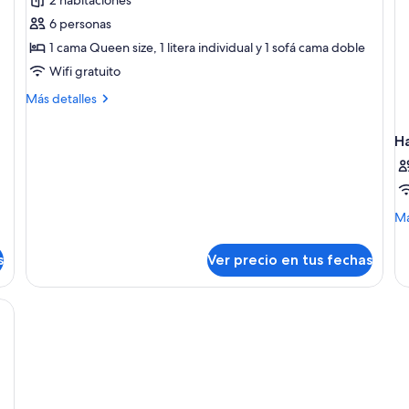
de
6 personas
Cabaña
1 cama Queen size, 1 litera individual y 1 sofá cama doble
familiar
Wifi gratuito
Más
Más detalles
detalles
sobre
H
Cabaña
familiar
M
Má
de
so
s
Ver precio en tus fechas
Ha