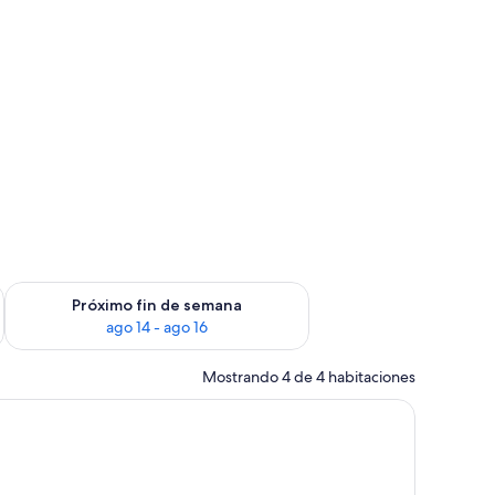
fin de semana ago 7 - ago 9
Consulta la disponibilidad para el próximo fin de semana ago 
Próximo fin de semana
ago 14 - ago 16
Mostrando 4 de 4 habitaciones
n una cama, almohadas, una mesita de noche y vistas al comedor.