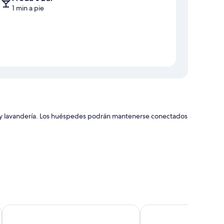
1 min a pie
s y lavandería. Los huéspedes podrán mantenerse conectados
Paddle Ridge
Meadow Lake Resort &
ficios como aire acondicionado y áreas de descanso