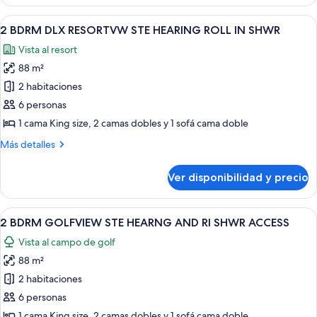
BDRM
DBL
DLX
Ver
Habitación de hotel con dos camas, u
GOLFVIEW
9
1
2 BDRM DLX RESORTVW STE HEARING ROLL IN SHWR
todas
SUITE
KG
Vista al resort
2
las
HEAR
DBL
88 m²
fotos
ACC
GOLFVIEW
de
2 habitaciones
SUITE
2
HEAR
6 personas
ACC
BDRM
1 cama King size, 2 camas dobles y 1 sofá cama doble
DLX
Más
Más detalles
RESORTVW
detalles
STE
sobre
Ver disponibilidad y precio
2
HEARING
BDRM
ROLL
DLX
Ver
Habitación de hotel con dos camas, u
IN
6
RESORTVW
2 BDRM GOLFVIEW STE HEARNG AND RI SHWR ACCESS
todas
SHWR
STE
Vista al campo de golf
HEARING
las
ROLL
88 m²
fotos
IN
de
2 habitaciones
SHWR
2
6 personas
BDRM
1 cama King size, 2 camas dobles y 1 sofá cama doble