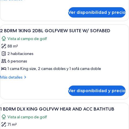
2DBL
detalles
RESORTVW
sobre
Ver disponibilidad y precio
2
SUITE
BDRM
W/
1K
Ver
Una sala de estar moderna con un apa
SOFABED
10
2DBL
2 BDRM 1KING 2DBL GOLFVIEW SUITE W/ SOFABED
todas
RESORTVW
Vista al campo de golf
SUITE
las
W/
88 m²
fotos
SOFABED
de
2 habitaciones
2
6 personas
BDRM
1 cama King size, 2 camas dobles y 1 sofá cama doble
1KING
Más
Más detalles
2DBL
detalles
GOLFVIEW
sobre
Ver disponibilidad y precio
2
SUITE
BDRM
W/
1KING
Ver
Habitación de hotel con sofá, sillón, 
SOFABED
7
2DBL
1 BDRM DLX KING GOLFVW HEAR AND ACC BATHTUB
todas
GOLFVIEW
Vista al campo de golf
SUITE
las
W/
71 m²
fotos
SOFABED