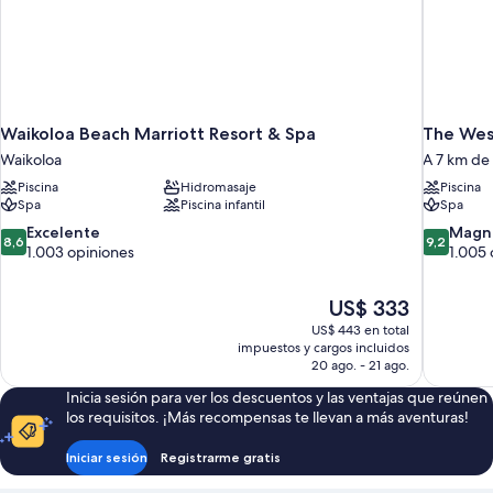
Waikoloa Beach Marriott Resort & Spa
The Wes
Waikoloa
A 7 km de
Piscina
Hidromasaje
Piscina
Spa
Piscina infantil
Spa
8.6
9.2
Excelente
Magní
8,6
9,2
de
de
1.003 opiniones
1.005 
10,
10,
Excelente,
Magnífico
El
US$ 333
1.003
1.005
precio
opiniones
opiniones
US$ 443 en total
actual
impuestos y cargos incluidos
es
20 ago. - 21 ago.
de
Inicia sesión para ver los descuentos y las ventajas que reúnen
US$ 333
los requisitos. ¡Más recompensas te llevan a más aventuras!
Iniciar sesión
Registrarme gratis