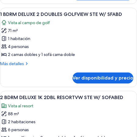
BDRM
STE
DELUXE
Ver
Habitación de hotel con dos camas, u
W/
7
2
1 BDRM DELUXE 2 DOUBLES GOLFVIEW STE W/ SFABD
todas
SFABD
DOUBLES
Vista al campo de golf
RESORTVW
las
STE
71 m²
fotos
W/
de
1 habitación
SFABD
1
4 personas
BDRM
2 camas dobles y 1 sofá cama doble
DELUXE
Más
Más detalles
2
detalles
DOUBLES
sobre
Ver disponibilidad y precio
1
GOLFVIEW
BDRM
STE
DELUXE
Ver
Habitación de hotel con dos camas, u
W/
9
2
2 BDRM DELUXE 1K 2DBL RESORTVW STE W/ SOFABED
todas
SFABD
DOUBLES
Vista al resort
GOLFVIEW
las
STE
88 m²
fotos
W/
de
2 habitaciones
SFABD
2
6 personas
BDRM