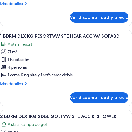
DELUXE
Más
Más detalles
KING
detalles
GOLFVW
sobre
Ver disponibilidad y precio
1
STE
BDRM
W/
DELUXE
Ver
Una habitación de hotel con una cama
ACCESS
6
KING
1 BDRM DLX KG RESORTVW STE HEAR ACC W/ SOFABD
todas
TUB
GOLFVW
Vista al resort
STE
las
W/
71 m²
fotos
ACCESS
de
1 habitación
TUB
1
4 personas
BDRM
1 cama King size y 1 sofá cama doble
DLX
Más
Más detalles
KG
detalles
RESORTVW
sobre
Ver disponibilidad y precio
1
STE
BDRM
HEAR
DLX
Ver
Habitación de hotel con dos camas, u
ACC
7
KG
2 BDRM DLX 1KG 2DBL GOLFVW STE ACC RI SHOWER
todas
W/
RESORTVW
Vista al campo de golf
STE
las
SOFABD
HEAR