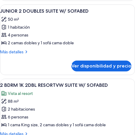
SOFABED
KING
Ver
Habitación de hotel moderna con telev
8
SUITE
JUNIOR 2 DOUBLES SUITE W/ SOFABED
todas
WITH
50 m²
SOFABED
las
1 habitación
fotos
de
4 personas
JUNIOR
2 camas dobles y 1 sofá cama doble
2
Más
Más detalles
DOUBLES
detalles
SUITE
sobre
Ver disponibilidad y precio
JUNIOR
W/
2
SOFABED
DOUBLES
Ver
Una sala de estar moderna con un apa
8
SUITE
2 BDRM 1K 2DBL RESORTVW SUITE W/ SOFABED
todas
W/
Vista al resort
SOFABED
las
88 m²
fotos
de
2 habitaciones
2
6 personas
BDRM
1 cama King size, 2 camas dobles y 1 sofá cama doble
1K
Más
Más detalles