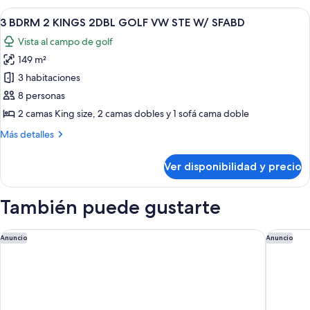
ROLL
STE
Ver
Área de sala de estar
IN
9
HEARING
3 BDRM 2 KINGS 2DBL GOLF VW STE W/ SFABD
todas
AND
SHWR
Vista al campo de golf
ROLL
las
ACC
IN
149 m²
fotos
SHWR
de
3 habitaciones
ACC
3
8 personas
BDRM
2 camas King size, 2 camas dobles y 1 sofá cama doble
2
Más
Más detalles
KINGS
detalles
2DBL
sobre
Ver disponibilidad y precio
3
GOLF
BDRM
VW
2
También puede gustarte
STE
KINGS
W/
2DBL
GOLF
Waikoloa Beach Marriott Resort & Spa
The West
SFABD
Anuncio
Anuncio
VW
STE
W/
SFABD