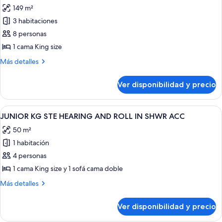
ACC
RESORTVW
149 m²
fotos
STE
de
3 habitaciones
HEAR
3
ACC
8 personas
BDRM
1 cama King size
1K
Más
Más detalles
1Q
detalles
2DBL
sobre
Ver disponibilidad y precio
3
GOLFVW
BDRM
STE
1K
Ver
Habitación de hotel moderna con telev
ROLL
8
1Q
JUNIOR KG STE HEARING AND ROLL IN SHWR ACC
todas
IN
2DBL
50 m²
GOLFVW
las
SHWR
STE
1 habitación
fotos
ACC
ROLL
de
4 personas
IN
JUNIOR
SHWR
1 cama King size y 1 sofá cama doble
ACC
KG
Más
Más detalles
STE
detalles
HEARING
sobre
Ver disponibilidad y precio
JUNIOR
AND
KG