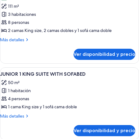
las
SUITE
111 m²
fotos
W/
de
3 habitaciones
SFABD
3
8 personas
BDRM
2 camas King size, 2 camas dobles y 1 sofá cama doble
DLX
Más
Más detalles
1K
detalles
1Q
sobre
Ver disponibilidad y precio
3
2DBL
BDRM
RESORTVW
DLX
Ver
Habitación de hotel moderna con telev
STE
7
1K
JUNIOR 1 KING SUITE WITH SOFABED
todas
W/
1Q
50 m²
2DBL
las
SOFABED
RESORTVW
1 habitación
fotos
STE
de
4 personas
W/
JUNIOR
SOFABED
1 cama King size y 1 sofá cama doble
1
Más
Más detalles
KING
detalles
SUITE
sobre
Ver disponibilidad y precio
JUNIOR
WITH
1