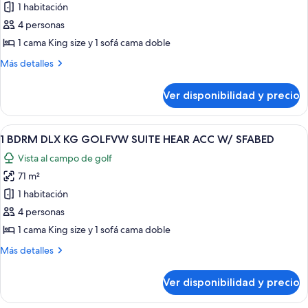
de
1 habitación
1
4 personas
BDRM
1 cama King size y 1 sofá cama doble
DLX
Más
Más detalles
KING
detalles
GOLFVW
sobre
Ver disponibilidad y precio
1
HEAR
BDRM
AND
DLX
Ver
Habitación de hotel con sofá, sillón, 
ACC
6
KING
1 BDRM DLX KG GOLFVW SUITE HEAR ACC W/ SFABED
todas
BATHTUB
GOLFVW
Vista al campo de golf
HEAR
las
AND
71 m²
fotos
ACC
de
1 habitación
BATHTUB
1
4 personas
BDRM
1 cama King size y 1 sofá cama doble
DLX
Más
Más detalles
KG
detalles
GOLFVW
sobre
Ver disponibilidad y precio
1
SUITE
BDRM
HEAR