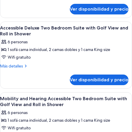
detalles
Deluxe
sobre
One
Ver disponibilidad y precio
Hearing
Bedroom
Accessible
King
Deluxe
Ver
Ropa de cama de alta calidad, cubrec
5
One
Suite
Accessible Deluxe Two Bedroom Suite with Golf View and
todas
Bedroom
Roll in Shower
with
King
las
Resort
6 personas
Suite
fotos
View
with
1 sofá cama individual, 2 camas dobles y 1 cama King size
de
Resort
and
Wifi gratuito
Accessible
View
Sofa
and
Deluxe
Más
Más detalles
Bed
Sofa
detalles
Two
Bed
sobre
Bedroom
Ver disponibilidad y precio
Accessible
Suite
Deluxe
with
Two
Ver
Artículos de tocador de diseñador, se
2
Bedroom
Golf
Mobility and Hearing Accessible Two Bedroom Suite with
todas
Suite
Golf View and Roll in Shower
View
with
las
and
6 personas
Golf
fotos
Roll
View
1 sofá cama individual, 2 camas dobles y 1 cama King size
de
and
in
Wifi gratuito
Mobility
Roll