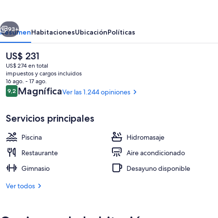
Vacations
Club
erior
Siguiente
Kings’
93+
Resumen
Habitaciones
Ubicación
Políticas
Land
El
US$ 231
Waikoloa
precio
US$ 274 en total
actual
impuestos y cargos incluidos
es
16 ago. - 17 ago.
de
Opiniones
Magnífica
9,2
Ver las 1.244 opiniones
9,2 de 10
US$ 231
Servicios principales
2 piscinas al aire libre, sombrillas, sillo
Piscina
Hidromasaje
Restaurante
Aire acondicionado
Gimnasio
Desayuno disponible
Ver todos