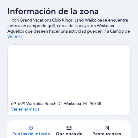
Información de la zona
Hilton Grand Vacations Club Kings’ Land Waikoloa se encuentra
junto a un campo de golf, cerca de la playa, en Waikoloa.
Aquellos que deseen hacer una actividad pueden ir a Campo de
golf Waikoloa Kings y Campo de golf Waikoloa Beach, mientras
Ver más
que quienes quieran apreciar la belleza natural del área pueden
visitar Hāpuna Beach State Recreation Area y Mirador del valle
de Waipio. También puedes darte una vuelta por Centro
comercial Kings Shops y Volcán Mauna Kea. Las actividades
como kayak y buceo ofrecen una gran oportunidad de disfrutar
del agua y, si buscas un poco de adrenalina, puedes hacer
ecotours y caminatas o ciclismo en senderos en los alrededores.
Visitar nuestra guía de viaje de Waikoloa
Ver más resorts en Waikoloa
69-699 Waikoloa Beach Dr, Waikoloa, HI, 96738
Ver en el mapa
Mapa
Puntos de interés
Opciones de
Restaurantes