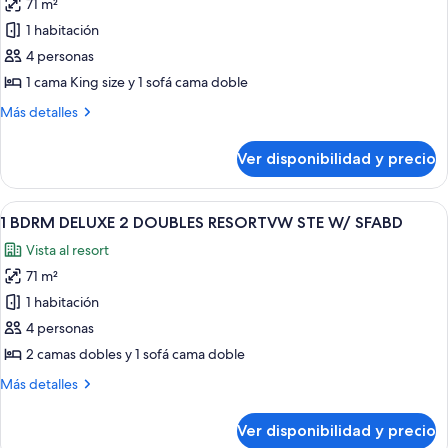
W/
71 m²
fotos
SOFABED
de
1 habitación
1
4 personas
BDRM
1 cama King size y 1 sofá cama doble
DELUXE
Más
Más detalles
KING
detalles
GOLFVIEW
sobre
Ver disponibilidad y precio
1
SUITE
BDRM
W/
DELUXE
Ver
Habitación de hotel con dos camas, u
SOFABED
8
KING
1 BDRM DELUXE 2 DOUBLES RESORTVW STE W/ SFABD
todas
GOLFVIEW
Vista al resort
SUITE
las
W/
71 m²
fotos
SOFABED
de
1 habitación
1
4 personas
BDRM
2 camas dobles y 1 sofá cama doble
DELUXE
Más
Más detalles
2
detalles
DOUBLES
sobre
Ver disponibilidad y precio
1
RESORTVW