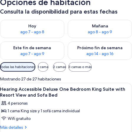
Opciones de habitación
Consulta la disponibilidad para estas fechas
Consulta la disponibilidad para hoy ago 7 - ago 8
Consulta la disponibilidad pa
Hoy
Mañana
ago 7 - ago 8
ago 8 - ago 9
Consulta la disponibilidad para este fin de semana ago 7 - ag
Consulta la disponibilidad par
Este fin de semana
Próximo fin de semana
ago 7 - ago 9
ago 14 - ago 16
Filtros
Todas las habitaciones
1 cama
2 camas
3 camas o más
disponibles
para
Mostrando 27 de 27 habitaciones
las
Ver
Ropa de cama de alta calidad, cubrec
2
Hearing Accessible Deluxe One Bedroom King Suite with
habitaciones
todas
Resort View and Sofa Bed
las
4 personas
fotos
1 cama King size y 1 sofá cama individual
de
Wifi gratuito
Hearing
Accessible
Más
Más detalles