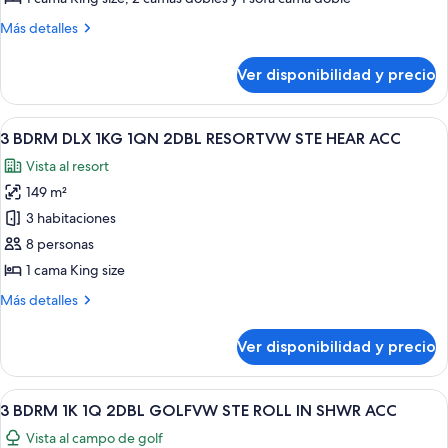
GOLFVIEW
Más
Más detalles
STE
detalles
HEARNG
sobre
Ver disponibilidad y precio
2
AND
BDRM
RI
GOLFVIEW
Ver
Habitación de hotel con dos camas, u
SHWR
11
STE
3 BDRM DLX 1KG 1QN 2DBL RESORTVW STE HEAR ACC
todas
ACCESS
HEARNG
Vista al resort
AND
las
RI
149 m²
fotos
SHWR
de
3 habitaciones
ACCESS
3
8 personas
BDRM
1 cama King size
DLX
Más
Más detalles
1KG
detalles
1QN
sobre
Ver disponibilidad y precio
3
2DBL
BDRM
RESORTVW
DLX
Ver
Habitación de hotel con dos camas, u
STE
7
1KG
3 BDRM 1K 1Q 2DBL GOLFVW STE ROLL IN SHWR ACC
todas
HEAR
1QN
Vista al campo de golf
2DBL
las