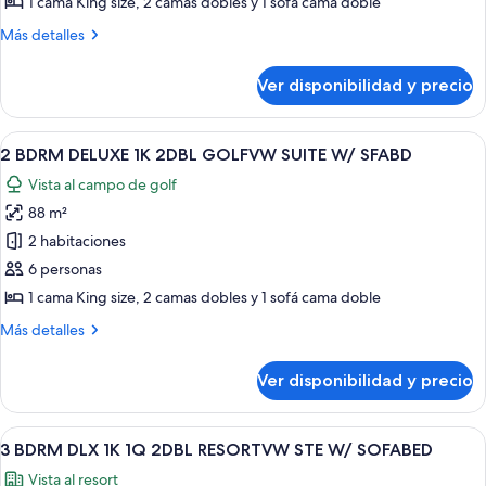
1 cama King size, 2 camas dobles y 1 sofá cama doble
DELUXE
Más
Más detalles
1K
detalles
2DBL
sobre
Ver disponibilidad y precio
2
RESORTVW
BDRM
STE
DELUXE
Ver
Habitación de hotel con una cama gran
W/
6
1K
2 BDRM DELUXE 1K 2DBL GOLFVW SUITE W/ SFABD
todas
SOFABED
2DBL
Vista al campo de golf
RESORTVW
las
STE
88 m²
fotos
W/
de
2 habitaciones
SOFABED
2
6 personas
BDRM
1 cama King size, 2 camas dobles y 1 sofá cama doble
DELUXE
Más
Más detalles
1K
detalles
2DBL
sobre
Ver disponibilidad y precio
2
GOLFVW
BDRM
SUITE
DELUXE
Ver
Habitación de hotel con dos camas, u
W/
9
1K
3 BDRM DLX 1K 1Q 2DBL RESORTVW STE W/ SOFABED
todas
SFABD
2DBL
Vista al resort
GOLFVW