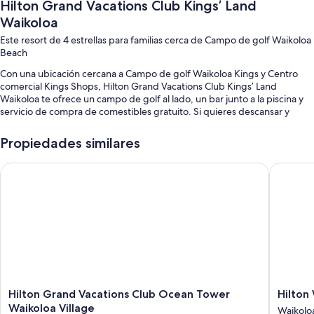
Hilton Grand Vacations Club Kings’ Land
Waikoloa
Este resort de 4 estrellas para familias cerca de Campo de golf Waikoloa
Beach
Con una ubicación cercana a Campo de golf Waikoloa Kings y Centro
comercial Kings Shops, Hilton Grand Vacations Club Kings’ Land
Waikoloa te ofrece un campo de golf al lado, un bar junto a la piscina y
servicio de compra de comestibles gratuito. Si quieres descansar y
relajarte, te invitamos a disfrutar de servicios como 2 bañeras de
hidromasaje. El bistró de cocina americana que se encuentra en las
Propiedades similares
instalaciones, Kings Land Bistro/Lounge, cuenta con desayunos,
almuerzos, cenas y menú para niños. La propiedad también cuenta con
Hilton Grand Vacations Club Ocean Tower Waikoloa Village
Hilton W
una terraza, un lugar para hacer fogatas y una cafetería para todos los
huéspedes.
También disfrutarás de los siguientes beneficios:
2 piscinas al aire libre y una piscina para niños con un tobogán
acuático, sillones reclinables de piscina y sombrillas
Desayuno buffet con cargo, estacionamiento con cargo y traslados
por la zona
Hilton
Hilton
Un área de parrillas, una tienda de regalos y una mesa de billar
Hilton Grand Vacations Club Ocean Tower
Hilton
Grand
Waikolo
Waikoloa Village
Waikolo
Resguardo de equipaje, un ascensor y asistencia turística y para la