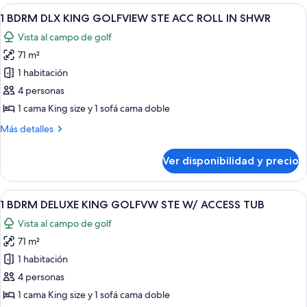
DLX
Ver
Una habitación de hotel con cama, escri
ACC
6
KG
1 BDRM DLX KING GOLFVIEW STE ACC ROLL IN SHWR
todas
W/
GOLFVW
Vista al campo de golf
SUITE
las
SFABED
HEAR
71 m²
fotos
ACC
de
1 habitación
W/
1
SFABED
4 personas
BDRM
1 cama King size y 1 sofá cama doble
DLX
Más
Más detalles
KING
detalles
GOLFVIEW
sobre
Ver disponibilidad y precio
1
STE
BDRM
ACC
DLX
Ver
Una habitación de hotel con cama, escri
ROLL
7
KING
1 BDRM DELUXE KING GOLFVW STE W/ ACCESS TUB
todas
IN
GOLFVIEW
Vista al campo de golf
STE
las
SHWR
ACC
71 m²
fotos
ROLL
de
1 habitación
IN
1
SHWR
4 personas
BDRM
1 cama King size y 1 sofá cama doble