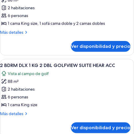
88 m²
fotos
ACC
de
2 habitaciones
W/
2
SOFABD
6 personas
BDRM
1 cama King size, 1 sofá cama doble y 2 camas dobles
DLX
Más
Más detalles
1KG
detalles
2DBL
sobre
Ver disponibilidad y precio
2
GOLFVW
BDRM
STE
DLX
Ver
Una habitación de hotel con cama, escri
ACC
7
1KG
2 BDRM DLX 1 KG 2 DBL GOLFVIEW SUITE HEAR ACC
todas
RI
2DBL
Vista al campo de golf
GOLFVW
las
SHOWER
STE
88 m²
fotos
ACC
de
2 habitaciones
RI
2
SHOWER
6 personas
BDRM
1 cama King size
DLX
Más
Más detalles
1
detalles
KG
sobre
Ver disponibilidad y precio
2
2