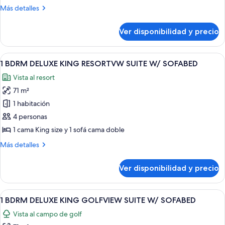
Shower
in
and
Más
Más detalles
Shower
detalles
Hearing
sobre
Accessible
Ver disponibilidad y precio
Mobility
Two
and
Bedroom
Hearing
Ver
Una habitación de hotel con cama, me
8
Accessible
Suite
1 BDRM DELUXE KING RESORTVW SUITE W/ SOFABED
todas
Two
with
Vista al resort
Bedroom
las
Golf
Suite
71 m²
fotos
View
with
de
1 habitación
Golf
and
1
View
4 personas
Roll
and
BDRM
1 cama King size y 1 sofá cama doble
in
Roll
DELUXE
in
Shower
Más
Más detalles
KING
Shower
detalles
RESORTVW
sobre
Ver disponibilidad y precio
1
SUITE
BDRM
W/
DELUXE
Ver
Habitación de hotel con una cama gran
SOFABED
6
KING
1 BDRM DELUXE KING GOLFVIEW SUITE W/ SOFABED
todas
RESORTVW
Vista al campo de golf
SUITE
las