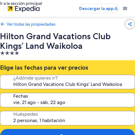
Ir a la sección principal
Descargar la app
Ver todas las propiedades
Hilton Grand Vacations Club
Kings’ Land Waikoloa
Propiedad
de
4.0
Elige las fechas para ver precios
estrellas
¿Adónde quieres ir?
Fechas
Huéspedes