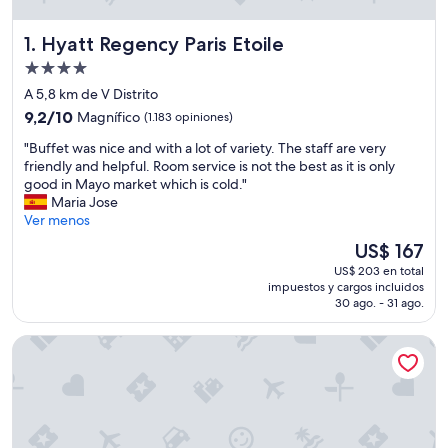
Hyatt Regency Paris Etoile
1. Hyatt Regency Paris Etoile
Propiedad
de
A 5,8 km de V Distrito
4.0
9.2
9,2/10
Magnífico
(1.183 opiniones)
estrellas
de
"
"Buffet was nice and with a lot of variety. The staff are very
10,
B
friendly and helpful. Room service is not the best as it is only
Magnífico,
u
good in Mayo market which is cold."
(1.183
f
Maria Jose
opiniones)
f
Ver menos
e
El
US$ 167
t
precio
US$ 203 en total
w
actual
impuestos y cargos incluidos
a
es
30 ago. - 31 ago.
s
de
n
US$ 167
Les Jardins du Marais
i
c
e
a
n
d