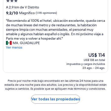
m
Propiedad
.
a
e
a
de
A 2,9 km de V Distrito
f
c
ñ
3.0
9.2
u
í
9,2/10
Magnífico
(1.115 opiniones)
o
estrellas
de
e
a
"
"
"Recomiendo al 100% el hotel, ubicación excelente, queda cerca
10,
r
c
R
de muchas lineas del metro y de restaurantes, la habitación
Magnífico,
a
o
e
siempre limpia con muchas amenidades, el personal muy
(1.115
u
m
c
amable y algunos hablan español o inglés. En mi próximo viaje a
opiniones)
n
o
o
Paris me voy a volver a hospedar ahí."
s
s
m
MA. GUADALUPE
u
i
i
Ver menos
e
e
e
ñ
n
El
US$ 114
n
o
t
precio
US$ 138 en total
d
,
r
actual
impuestos y cargos incluidos
o
y
a
es
23 ago. - 24 ago.
a
q
r
de
l
u
a
US$ 114
1
e
s
Precio
Precio por noche más bajo encontrado en las últimas 24 horas para una
0
n
a
estadía de una noche para dos adultos. Los precios y la disponibilidad están
por
0
u
u
sujetos a cambios. Es posible que se apliquen más términos y condiciones.
noche
%
e
n
más
e
s
p
bajo
Ver todas las propiedades
l
t
e
encontrado
h
r
q
en
o
o
u