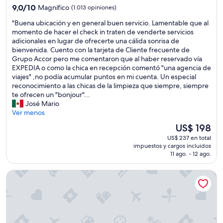
e
4.0
9.0
9,0/10
Magnífico
(1.013 opiniones)
b
estrellas
de
i
"
"Buena ubicación y en general buen servicio. Lamentable que al
10,
d
B
momento de hacer el check in traten de venderte servicios
Magnífico,
a
u
adicionales en lugar de ofrecerte una cálida sonrisa de
(1.013
s
e
bienvenida. Cuento con la tarjeta de Cliente frecuente de
opiniones)
a
n
Grupo Accor pero me comentaron que al haber reservado vía
e
a
EXPEDIA o como la chica en recepción comentó "una agencia de
n
u
viajes" ,no podía acumular puntos en mi cuenta. Un especial
f
b
reconocimiento a las chicas de la limpieza que siempre, siempre
r
i
te ofrecen un "bonjour"...
i
c
José Mario
a
a
Ver menos
r
c
y
El
US$ 198
i
h
precio
US$ 237 en total
ó
a
actual
impuestos y cargos incluidos
n
c
es
11 ago. - 12 ago.
y
e
de
e
m
US$ 198
L’Hôtel du Collectionneur Paris
n
u
g
c
e
h
n
a
e
f
r