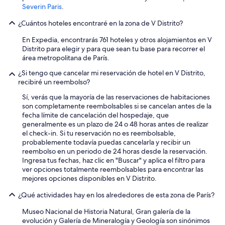
a
e
v
Severin Paris
.
b
s
a
i
t
r
¿Cuántos hoteles encontraré en la zona de V Distrito?
t
a
i
a
m
a
En Expedia, encontrarás 761 hoteles y otros alojamientos en V
c
o
s
Distrito para elegir y para que sean tu base para recorrer el
i
s
p
área metropolitana de París.
ó
m
u
n
¿Si tengo que cancelar mi reservación de hotel en V Distrito,
u
e
s
recibiré un reembolso?
y
r
i
a
t
Sí, verás que la mayoría de las reservaciones de habitaciones
e
g
a
son completamente reembolsables si se cancelan antes de la
m
r
s
fecha límite de cancelación del hospedaje, que
p
a
.
generalmente es un plazo de 24 o 48 horas antes de realizar
r
d
E
el check-in. Si tu reservación no es reembolsable,
e
e
l
probablemente todavía puedas cancelarla y recibir un
l
c
a
reembolso en un periodo de 24 horas desde la reservación.
i
i
i
Ingresa tus fechas, haz clic en "Buscar" y aplica el filtro para
m
d
r
ver opciones totalmente reembolsables para encontrar las
p
o
e
mejores opciones disponibles en V Distrito.
i
s
a
a
.
c
¿Qué actividades hay en los alrededores de esta zona de París?
c
"
o
o
n
Museo Nacional de Historia Natural, Gran galería de la
n
d
evolución y Galería de Mineralogía y Geología son sinónimos