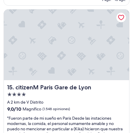
e
(3.027
P
i
de
s
opiniones)
E
t
US$ 217
a
citizenM Paris Gare de Lyon
D
a
y
I
c
u
A
i
n
o
o
o
c
n
s
o
e
c
m
s
o
o
m
m
l
u
o
a
y
c
c
l
o
h
i
m
i
m
i
c
p
citizenM Paris Gare de Lyon
d
15. citizenM Paris Gare de Lyon
a
i
a
e
a
Propiedad
s
n
s
de
A 2 km de V Distrito
.
r
y
4.0
E
9.0
9,0/10
Magnífico
(1.548 opiniones)
e
t
l
estrellas
de
c
e
"
"Fueron parte de mi sueño en Paris Desde las instaciones
p
10,
e
i
F
modernas, la comida, el personal sumamente amable y no
e
Magnífico,
p
n
u
puedo no mencionar en particular a (Kika) hicieron que nuestra
r
(1.548
c
c