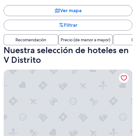
Ver mapa
Filtrar
Recomendación
Precio (de menor a mayor)
Di
Nuestra selección de hoteles en
V Distrito
Hyatt Regency Paris Etoile