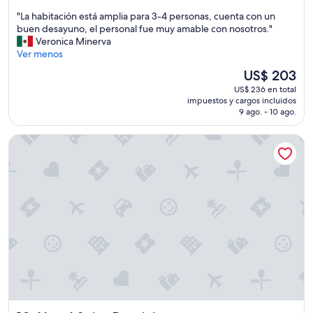
estrellas
de
e
i
"
"La habitación está amplia para 3-4 personas, cuenta con un
10,
j
o
L
buen desayuno, el personal fue muy amable con nosotros."
Excepcional,
o
s
a
Veronica Minerva
(1.010
r
a
h
Ver menos
opiniones)
a
d
a
b
El
US$ 203
i
b
l
precio
c
US$ 236 en total
i
e
actual
i
impuestos y cargos incluidos
t
,
es
9 ago. - 10 ago.
o
a
t
de
n
c
a
US$ 203
a
Hotel Saint Dominique
i
n
l
ó
t
e
n
o
s
e
a
e
s
p
n
t
i
l
á
e
u
a
a
g
m
m
a
p
u
r
l
c
d
i
h
e
a
o
o
p
s