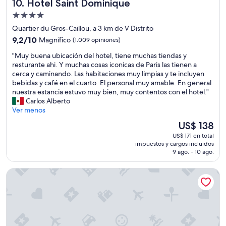
f
Hotel Saint Dominique
10. Hotel Saint Dominique
a
d
r
r
e
Propiedad
e
a
l
de
c
Quartier du Gros-Caillou, a 3 km de V Distrito
3
a
4.0
e
9.2
-
9,2/10
Magnífico
(1.009 opiniones)
s
r
estrellas
de
4
v
t
"
"Muy buena ubicación del hotel, tiene muchas tiendas y
10,
p
i
e
M
resturante ahi. Y muchas cosas iconicas de Paris las tienen a
Magnífico,
e
s
u
u
cerca y caminando. Las habitaciones muy limpias y te incluyen
(1.009
r
i
n
y
bebidas y café en el cuarto. El personal muy amable. En general
opiniones)
s
t
a
b
nuestra estancia estuvo muy bien, muy contentos con el hotel."
o
a
c
u
Carlos Alberto
n
s
á
e
Ver menos
a
c
l
n
s
o
El
US$ 138
i
a
,
m
precio
US$ 171 en total
d
u
c
o
actual
impuestos y cargos incluidos
a
b
u
e
es
9 ago. - 10 ago.
s
i
e
n
de
o
c
n
m
US$ 138
Le patio Bastille
n
a
t
e
r
c
a
t
i
i
c
r
s
ó
o
o
a
n
n
/
d
d
u
r