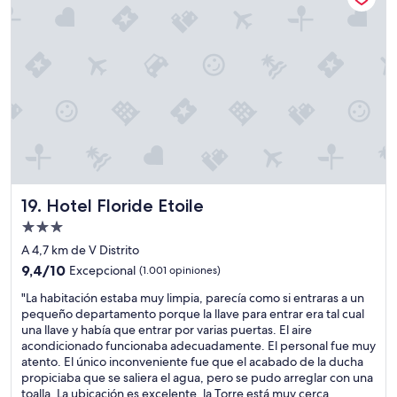
l
o
c
r
a
n
i
i
l
e
o
s
i
l
n
e
m
h
a
s
p
o
r
m
i
t
e
u
e
e
n
y
z
l
p
l
a
.
a
i
q
"
r
n
u
t
d
e
i
Hotel Floride Etoile
19. Hotel Floride Etoile
a
s
c
p
i
Propiedad
u
e
e
de
l
A 4,7 km de V Distrito
r
m
3.0
a
9.4
o
9,4/10
Excepcional
(1.001 opiniones)
p
r
estrellas
de
l
r
a
"
"La habitación estaba muy limpia, parecía como si entraras a un
10,
a
e
(
L
pequeño departamento porque la llave para entrar era tal cual
Excepcional,
h
,
K
a
una llave y había que entrar por varias puertas. El aire
(1.001
a
s
i
h
acondicionado funcionaba adecuadamente. El personal fue muy
opiniones)
b
i
k
a
atento. El único inconveniente fue que el acabado de la ducha
i
e
a
b
propiciaba que se saliera el agua, pero se pudo arreglar con una
t
m
)
i
toalla. La ubicación es excelente, la Torre está muy cerca
a