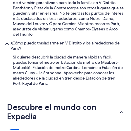
m
i
de diversión garantizada para toda la familia en V Distrito.
u
c
Panthéon y Plaza de la Contrescarpe son otros lugares que se
c
i
pueden visitar en el área. No te pierdas los puntos de interés
h
o
más destacados en los alrededores, como Notre-Dame,
a
n
Museo del Louvre y Ópera Garnier. Mientras recorres París,
s
a
asegúrate de visitar lugares como Champs-Élysées o Arco
a
d
del Triunfo.
m
o
e
¿Cómo puedo trasladarme en V Distrito y los alrededores de
f
n
París?
u
i
n
Si quieres descubrir la ciudad de manera rápida y fácil,
d
c
puedes tomar el metro en Estación de metro de Maubert-
a
i
Mutualité, Estación de metro Cardinal Lemoine o Estación de
d
o
metro Cluny - La Sorbonne. Aprovecha para conocer los
e
n
alrededores de la ciudad en tren desde Estación de tren
s
a
Port-Royal de París.
,
b
e
a
l
a
p
d
Descubre el mundo con
e
e
r
c
Expedia
s
u
o
a
n
d