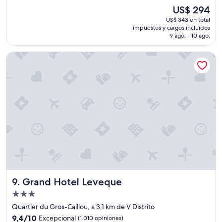
o
k
El
US$ 294
n
i
precio
US$ 343 en total
f
n
actual
impuestos y cargos incluidos
o
t
es
9 ago. - 10 ago.
r
r
de
t
a
US$ 294
Grand Hotel Leveque
a
t
b
e
l
n
e
d
c
e
o
v
n
e
u
n
b
d
i
e
c
r
a
t
c
e
i
s
Grand Hotel Leveque
9. Grand Hotel Leveque
ó
e
n
Propiedad
r
i
v
de
Quartier du Gros-Caillou, a 3,1 km de V Distrito
n
i
3.0
9.4
m
9,4/10
Excepcional
(1.010 opiniones)
c