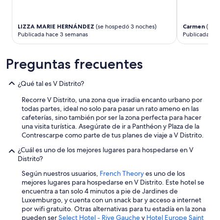
d
n
m
o
a
e
s
l
t
LIZZA MARIE HERNÁNDEZ
(se hospedó 3 noches)
Carmen
(se h
d
l
r
Publicada hace 3 semanas
Publicada hac
e
a
o
s
v
y
e
e
Preguntas frecuentes
d
a
y
e
m
h
r
o
a
¿Qué tal es V Distrito?
e
s
b
s
q
í
Recorre V Distrito, una zona que irradia encanto urbano por
t
u
a
todas partes, ideal no solo para pasar un rato ameno en las
a
e
q
cafeterías, sino también por ser la zona perfecta para hacer
u
s
u
una visita turística. Asegúrate de ir a Panthéon y Plaza de la
r
e
e
Contrescarpe como parte de tus planes de viaje a V Distrito.
a
a
e
n
¿Cuál es uno de los mejores lugares para hospedarse en V
,
n
t
Distrito?
p
t
e
o
r
Según nuestros usuarios,
French Theory
es uno de los
s
r
a
mejores lugares para hospedarse en V Distrito. Este hotel se
,
e
r
encuentra a tan solo 4 minutos a pie de Jardines de
l
l
p
Luxemburgo, y cuenta con un snack bar y acceso a internet
a
l
o
por wifi gratuito. Otras alternativas para tu estadía en la zona
h
o
r
pueden ser
Select Hotel - Rive Gauche
y
Hotel Europe Saint