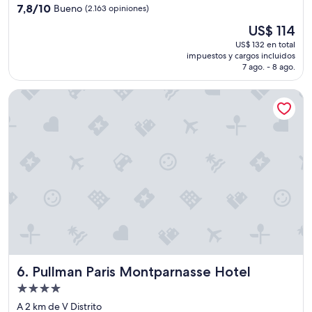
7.8
7,8/10
Bueno
t
(2.163 opiniones)
n
de
w
i
El
US$ 114
10,
h
r
precio
Bueno,
US$ 132 en total
i
e
actual
impuestos y cargos incluidos
(2.163
c
f
es
7 ago. - 8 ago.
opiniones)
h
r
de
i
i
US$ 114
Pullman Paris Montparnasse Hotel
s
g
c
e
o
r
l
a
d
d
.
o
"
r
p
a
r
a
p
o
n
Pullman Paris Montparnasse Hotel
6. Pullman Paris Montparnasse Hotel
e
r
Propiedad
b
de
A 2 km de V Distrito