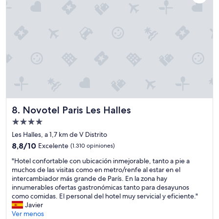
"
q
u
e
a
l
m
o
m
e
n
t
o
Novotel Paris Les Halles
8. Novotel Paris Les Halles
d
e
Propiedad
h
de
Les Halles, a 1,7 km de V Distrito
a
4.0
8.8
8,8/10
Excelente
(1.310 opiniones)
c
estrellas
de
e
"
"Hotel confortable con ubicación inmejorable, tanto a pie a
10,
r
H
muchos de las visitas como en metro/renfe al estar en el
Excelente,
e
o
intercambiador más grande de París. En la zona hay
(1.310
l
t
innumerables ofertas gastronómicas tanto para desayunos
opiniones)
c
e
como comidas. El personal del hotel muy servicial y eficiente."
h
l
Javier
e
c
Ver menos
c