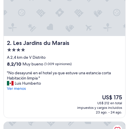
w
i
t
h
a
l
o
t
Les Jardins du Marais
2. Les Jardins du Marais
o
f
Propiedad
v
de
A 2,4 km de V Distrito
a
4.0
8.2
r
8,2/10
Muy bueno
(1.009 opiniones)
estrellas
de
i
"
"No desayuné en el hotel ya que estuve una estancia corta
10,
e
N
Habitación limpia "
Muy
t
o
Luis Humberto
bueno,
y
d
Ver menos
(1.009
.
e
opiniones)
T
El
US$ 175
s
h
precio
US$ 212 en total
a
e
actual
impuestos y cargos incluidos
y
s
es
23 ago. - 24 ago.
u
t
de
n
a
US$ 175
Pullman Paris Tour Eiffel
é
f