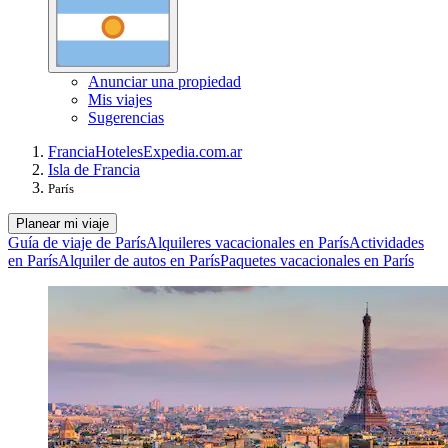
Anunciar una propiedad
Mis viajes
Sugerencias
Francia
Hoteles
Expedia.com.ar
Isla de Francia
París
Planear mi viaje
Guía de viaje de París
Alquileres vacacionales en París
Actividades
en París
Alquiler de autos en París
Paquetes vacacionales en París