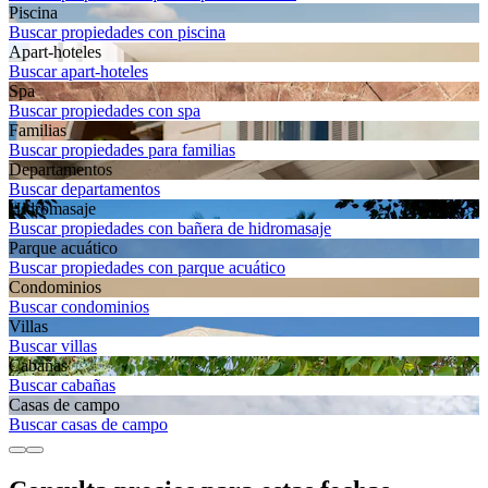
Piscina
Buscar propiedades con piscina
Apart-hoteles
Buscar apart-hoteles
Spa
Buscar propiedades con spa
Familias
Buscar propiedades para familias
Departamentos
Buscar departamentos
Hidromasaje
Buscar propiedades con bañera de hidromasaje
Parque acuático
Buscar propiedades con parque acuático
Condominios
Buscar condominios
Villas
Buscar villas
Cabañas
Buscar cabañas
Casas de campo
Buscar casas de campo