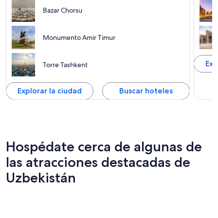
Bazar Chorsu
Monumento Amir Timur
Exp
Torre Tashkent
Explorar la ciudad
Buscar hoteles
Hospédate cerca de algunas de
las atracciones destacadas de
Uzbekistán