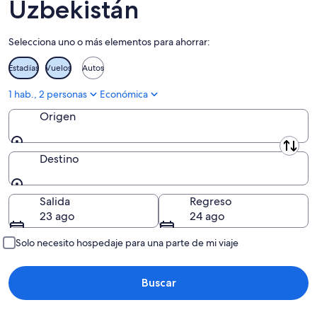
Uzbekistán
Samarcanda
Selecciona uno o más elementos para ahorrar:
Región de Sirdaryo
Estadías
Vuelos
Autos
Región de Surjondaryo
1 hab., 2 personas
Económica
Tashkent
Origen
Región de Taskent
Origen
Región de Jorezm
Destino
Destino
Salida
Regreso
23 ago
24 ago
Solo necesito hospedaje para una parte de mi viaje
Buscar