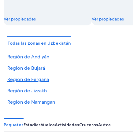
Ver propiedades
Ver propiedades
Todas las zonas en Uzbekistán
Región de Andiyán
Región de Bujará
Región de Ferganá
Región de Jizzakh
Región de Namangan
Navoi
Kashkadar
Paquetes
Estadías
Vuelos
Actividades
Cruceros
Autos
República de Karakalpakistán