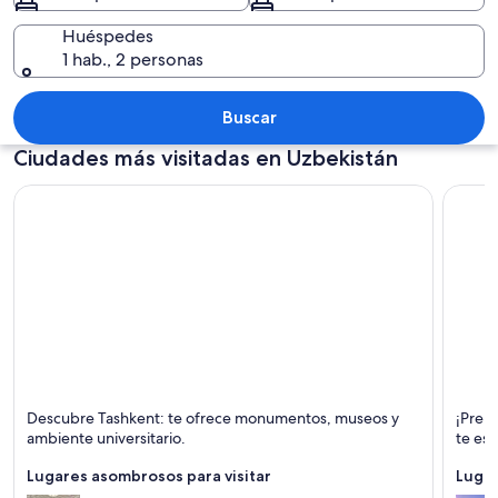
Huéspedes
1 hab., 2 personas
Un arco de entrada que conduce a una
Buscar
Ciudades más visitadas en Uzbekistán
Tashkent
Samar
Descubre Tashkent: te ofrece monumentos, museos y
¡Prep
Monumentos, Museos y Castillo
Histór
ambiente universitario.
te es
Lugares asombrosos para visitar
Lugar