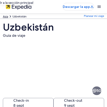
Ir a la sección principal
Descargar la app
Planear mi viaje
Asia
Uzbekistán
Uzbekistán
Guía de viaje
Fotos
de
Uzbekistán
50
Check-in
Check-out
8 sept
9 sept