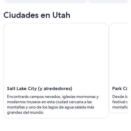
Ciudades en Utah
Salt Lake City (y alrededores)
Park Cit
Encontrarás campos nevados, iglesias mormonas y
Desde los
modernos museos en esta ciudad cercana a las
festival d
montañas y uno de los lagos de agua salada más
montaña c
grandes del mundo.