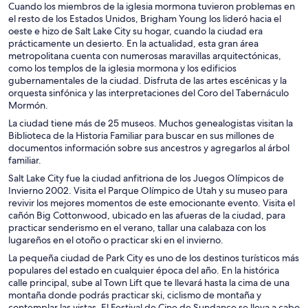
Cuando los miembros de la iglesia mormona tuvieron problemas en
el resto de los Estados Unidos, Brigham Young los lideró hacia el
oeste e hizo de Salt Lake City su hogar, cuando la ciudad era
prácticamente un desierto. En la actualidad, esta gran área
metropolitana cuenta con numerosas maravillas arquitectónicas,
como los templos de la iglesia mormona y los edificios
gubernamentales de la ciudad. Disfruta de las artes escénicas y la
orquesta sinfónica y las interpretaciones del Coro del Tabernáculo
Mormón.
La ciudad tiene más de 25 museos. Muchos genealogistas visitan la
Biblioteca de la Historia Familiar para buscar en sus millones de
documentos información sobre sus ancestros y agregarlos al árbol
familiar.
Salt Lake City fue la ciudad anfitriona de los Juegos Olímpicos de
Invierno 2002. Visita el Parque Olímpico de Utah y su museo para
revivir los mejores momentos de este emocionante evento. Visita el
cañón Big Cottonwood, ubicado en las afueras de la ciudad, para
practicar senderismo en el verano, tallar una calabaza con los
lugareños en el otoño o practicar ski en el invierno.
La pequeña ciudad de Park City es uno de los destinos turísticos más
populares del estado en cualquier época del año. En la histórica
calle principal, sube al Town Lift que te llevará hasta la cima de una
montaña donde podrás practicar ski, ciclismo de montaña y
contemplar las vistas. El Festival de Cine de Sundance se lleva a cabo