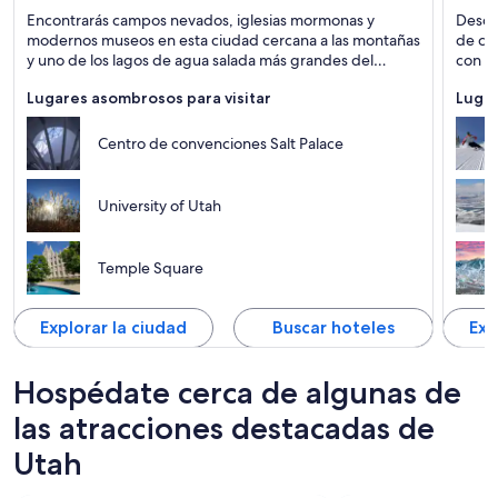
Salt Lake City
Park Ci
Encontrarás campos nevados, iglesias mormonas y
Desde 
Lagos, Templos y Ski
Ski, M
modernos museos en esta ciudad cercana a las montañas
de cin
y uno de los lagos de agua salada más grandes del
con mu
mundo.
Lugares asombrosos para visitar
Lugar
Centro de convenciones Salt Palace
University of Utah
Temple Square
Explorar la ciudad
Buscar hoteles
Exp
Hospédate cerca de algunas de
las atracciones destacadas de
Utah