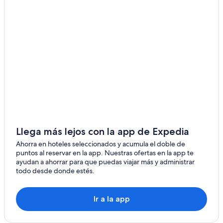
Hoteles 3 estrellas en Mona
Cabañas en Escalante
Hoteles en Rocky Ridge
Vail Resorts en Park City
Hoteles en Monticello
Cabañas en Hanna
Llega más lejos con la app de Expedia
Ahorra en hoteles seleccionados y acumula el doble de
puntos al reservar en la app. Nuestras ofertas en la app te
ayudan a ahorrar para que puedas viajar más y administrar
todo desde donde estés.
Ir a la app